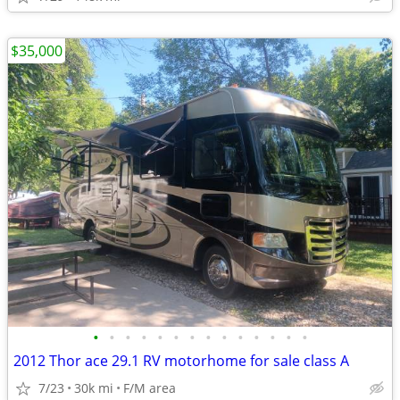
$35,000
•
•
•
•
•
•
•
•
•
•
•
•
•
•
2012 Thor ace 29.1 RV motorhome for sale class A
7/23
30k mi
F/M area