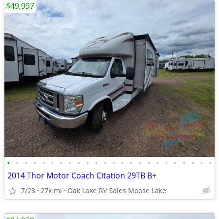
$49,997
•
•
•
•
•
•
•
•
•
•
•
•
•
•
•
•
•
•
•
•
•
•
•
•
2014 Thor Motor Coach Citation 29TB B+
7/28
27k mi
Oak Lake RV Sales Moose Lake