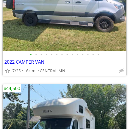
•
•
•
•
•
•
•
•
•
•
•
•
•
•
2022 CAMPER VAN
7/25
16k mi
CENTRAL MN
$44,500