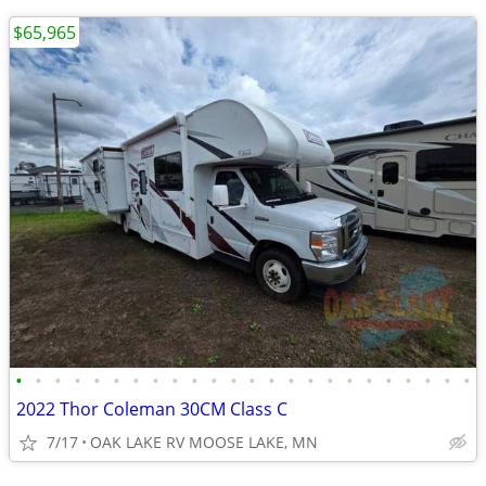
$65,965
•
•
•
•
•
•
•
•
•
•
•
•
•
•
•
•
•
•
•
•
•
•
•
•
2022 Thor Coleman 30CM Class C
7/17
OAK LAKE RV MOOSE LAKE, MN