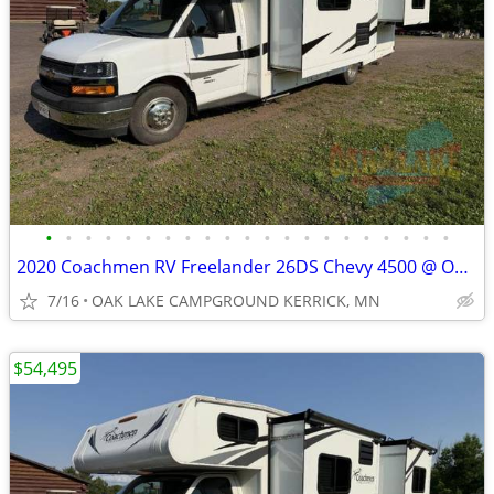
•
•
•
•
•
•
•
•
•
•
•
•
•
•
•
•
•
•
•
•
•
2020 Coachmen RV Freelander 26DS Chevy 4500 @ OAK LAKE CAMPGROUND
7/16
OAK LAKE CAMPGROUND KERRICK, MN
$54,495