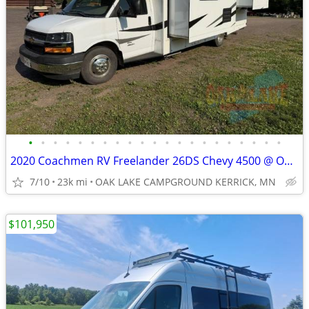
•
•
•
•
•
•
•
•
•
•
•
•
•
•
•
•
•
•
•
•
•
2020 Coachmen RV Freelander 26DS Chevy 4500 @ OAK LAKE CAMPGROUND
7/10
23k mi
OAK LAKE CAMPGROUND KERRICK, MN
$101,950