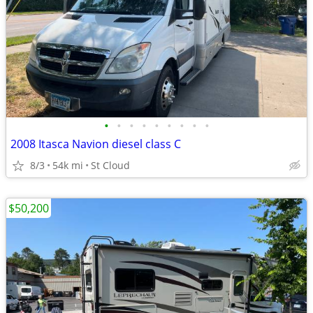
•
•
•
•
•
•
•
•
•
2008 Itasca Navion diesel class C
8/3
54k mi
St Cloud
$50,200