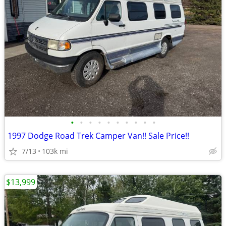
•
•
•
•
•
•
•
•
•
•
1997 Dodge Road Trek Camper Van!! Sale Price!!
7/13
103k mi
$13,999