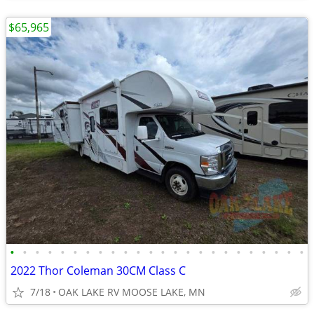
$65,965
•
•
•
•
•
•
•
•
•
•
•
•
•
•
•
•
•
•
•
•
•
•
•
•
2022 Thor Coleman 30CM Class C
7/18
OAK LAKE RV MOOSE LAKE, MN