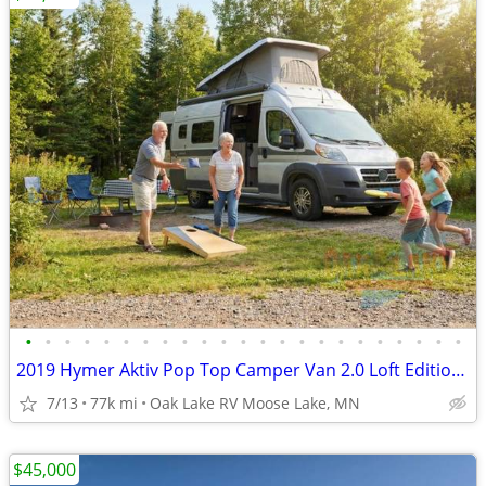
•
•
•
•
•
•
•
•
•
•
•
•
•
•
•
•
•
•
•
•
•
•
•
2019 Hymer Aktiv Pop Top Camper Van 2.0 Loft Edition Class B
7/13
77k mi
Oak Lake RV Moose Lake, MN
$45,000