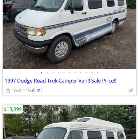
•
•
•
•
•
•
•
•
•
•
•
1997 Dodge Road Trek Camper Van!! Sale Price!!
7/31
103k mi
$13,999