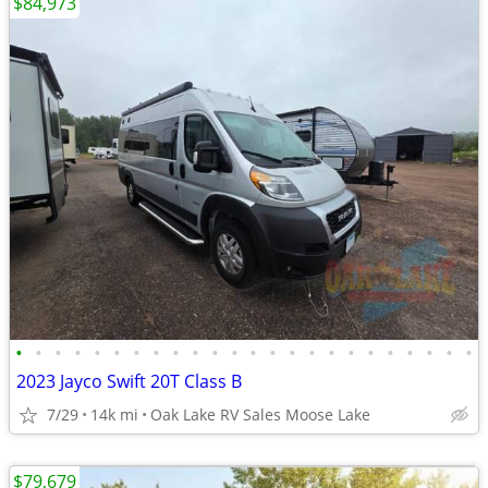
$84,973
•
•
•
•
•
•
•
•
•
•
•
•
•
•
•
•
•
•
•
•
•
•
•
•
2023 Jayco Swift 20T Class B
7/29
14k mi
Oak Lake RV Sales Moose Lake
$79,679