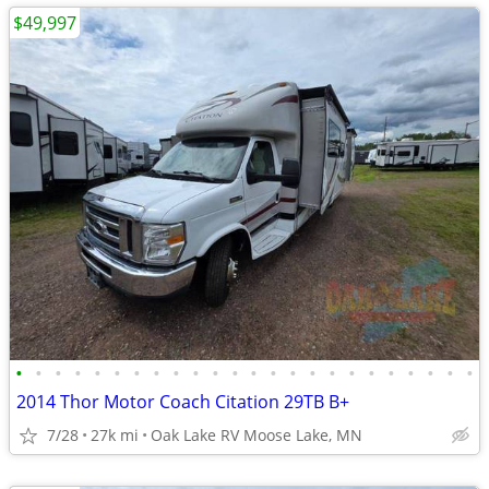
$49,997
•
•
•
•
•
•
•
•
•
•
•
•
•
•
•
•
•
•
•
•
•
•
•
•
2014 Thor Motor Coach Citation 29TB B+
7/28
27k mi
Oak Lake RV Moose Lake, MN