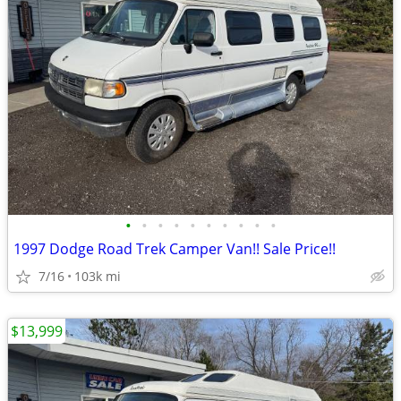
•
•
•
•
•
•
•
•
•
•
1997 Dodge Road Trek Camper Van!! Sale Price!!
7/16
103k mi
$13,999