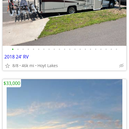
•
•
•
•
•
•
•
•
•
•
•
•
•
•
•
•
•
•
•
•
•
2018 24’ RV
8/8
46k mi
Hoyt Lakes
$33,000