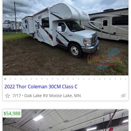
•
•
•
•
•
•
•
•
•
•
•
•
•
•
•
•
•
•
•
•
•
•
•
•
2022 Thor Coleman 30CM Class C
7/17
Oak Lake RV Moose Lake, MN
$54,988