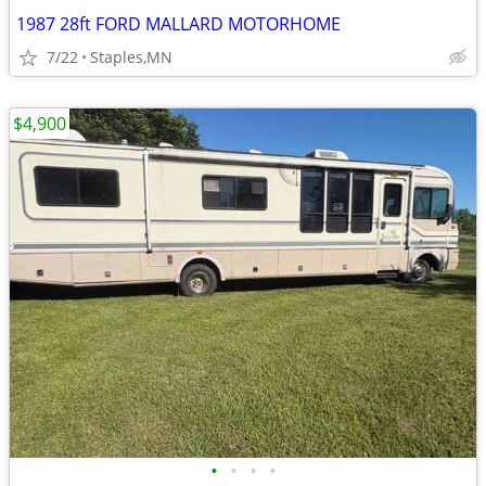
1987 28ft FORD MALLARD MOTORHOME
7/22
Staples,MN
$4,900
•
•
•
•