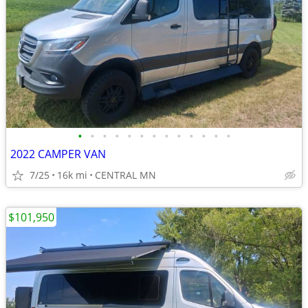
•
•
•
•
•
•
•
•
•
•
•
•
•
2022 CAMPER VAN
7/25
16k mi
CENTRAL MN
$101,950