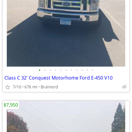
•
•
•
•
•
•
•
•
•
•
•
Class C 32' Conquest Motorhome Ford E-450 V10
7/10
67k mi
Brainerd
$7,950