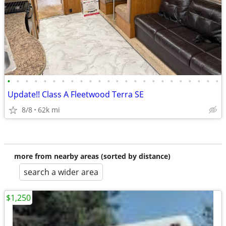
•
•
•
•
•
•
•
•
•
•
•
•
•
•
•
•
•
•
•
•
•
•
•
•
Update!! Class A Fleetwood Terra SE
8/8
62k mi
more from nearby areas (sorted by distance)
search a wider area
$1,250