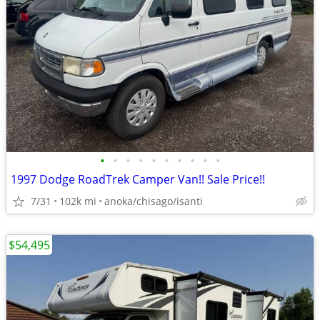
•
•
•
•
•
•
•
•
•
•
1997 Dodge RoadTrek Camper Van!! Sale Price!!
7/31
102k mi
anoka/chisago/isanti
$54,495