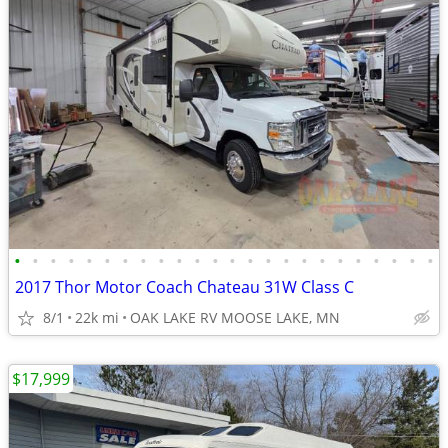
•
•
•
•
•
•
•
•
•
•
•
•
•
•
•
•
•
•
•
•
•
•
•
•
2017 Thor Motor Coach Chateau 31W Class C
8/1
22k mi
OAK LAKE RV MOOSE LAKE, MN
$17,999