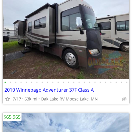
•
•
•
•
•
•
•
•
•
•
•
•
•
•
•
•
•
•
•
•
•
•
•
•
2010 Winnebago Adventurer 37F Class A
7/17
63k mi
Oak Lake RV Moose Lake, MN
$65,965