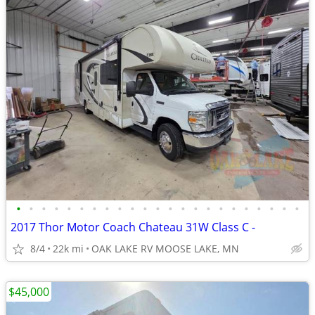
•
•
•
•
•
•
•
•
•
•
•
•
•
•
•
•
•
•
•
•
•
•
•
2017 Thor Motor Coach Chateau 31W Class C -
8/4
22k mi
OAK LAKE RV MOOSE LAKE, MN
$45,000