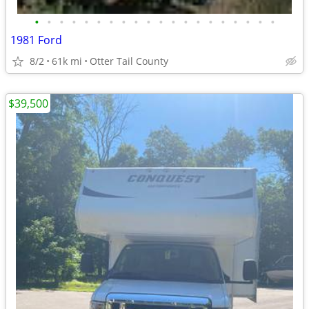
•
•
•
•
•
•
•
•
•
•
•
•
•
•
•
•
•
•
•
•
1981 Ford
8/2
61k mi
Otter Tail County
$39,500