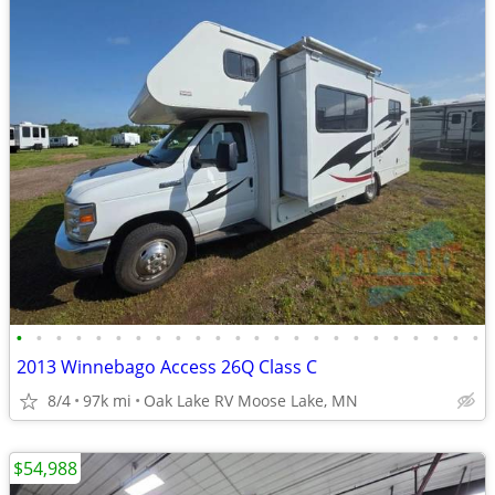
•
•
•
•
•
•
•
•
•
•
•
•
•
•
•
•
•
•
•
•
•
•
•
•
2013 Winnebago Access 26Q Class C
8/4
97k mi
Oak Lake RV Moose Lake, MN
$54,988