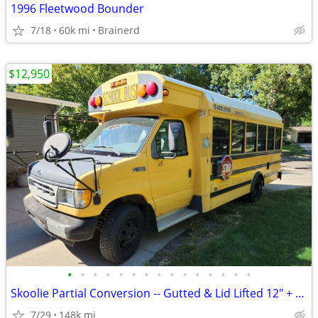
1996 Fleetwood Bounder
7/18
60k mi
Brainerd
$12,950
•
•
•
•
•
•
•
•
•
•
•
•
•
•
•
Skoolie Partial Conversion -- Gutted & Lid Lifted 12" + Materials
7/29
148k mi