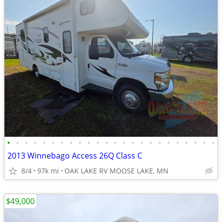
•
•
•
•
•
•
•
•
•
•
•
•
•
•
•
•
•
•
•
•
•
•
•
•
2013 Winnebago Access 26Q Class C
8/4
97k mi
OAK LAKE RV MOOSE LAKE, MN
$49,000