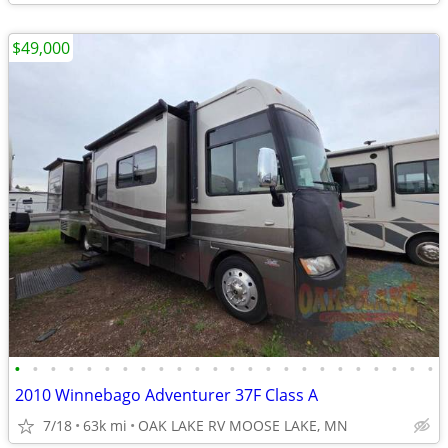
$49,000
•
•
•
•
•
•
•
•
•
•
•
•
•
•
•
•
•
•
•
•
•
•
•
•
2010 Winnebago Adventurer 37F Class A
7/18
63k mi
OAK LAKE RV MOOSE LAKE, MN