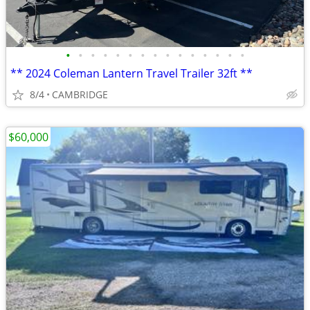
•
•
•
•
•
•
•
•
•
•
•
•
•
•
•
** 2024 Coleman Lantern Travel Trailer 32ft **
8/4
CAMBRIDGE
$60,000