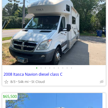
•
•
•
•
•
•
•
•
•
2008 Itasca Navion diesel class C
8/3
54k mi
St Cloud
$65,500