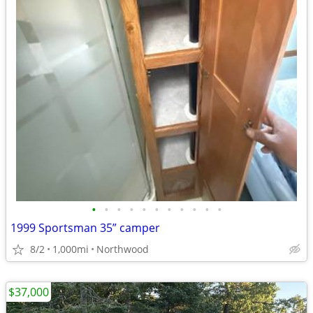
•
•
•
•
•
•
•
•
•
•
•
1999 Sportsman 35” camper
8/2
1,000mi
Northwood
$37,000