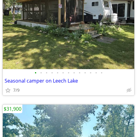
•
•
•
•
•
•
•
•
•
•
•
•
•
Seasonal camper on Leech Lake
7/9
$31,900