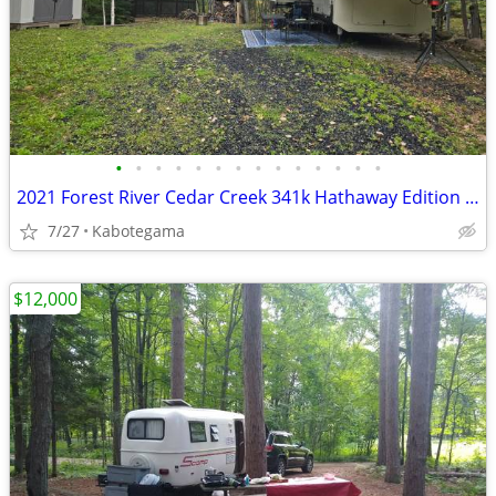
•
•
•
•
•
•
•
•
•
•
•
•
•
•
2021 Forest River Cedar Creek 341k Hathaway Edition on lake kabetogama
7/27
Kabotegama
$12,000