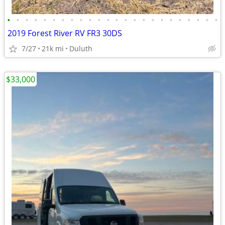
•
•
•
•
•
•
•
•
•
•
•
•
•
•
•
•
•
•
•
•
•
•
•
•
2019 Forest River RV FR3 30DS
7/27
21k mi
Duluth
$33,000