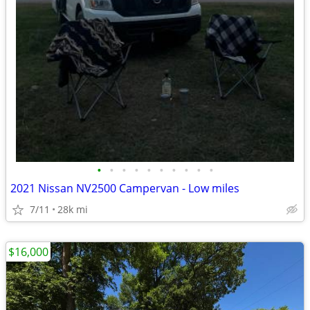
•
•
•
•
•
•
•
•
•
•
2021 Nissan NV2500 Campervan - Low miles
7/11
28k mi
$16,000