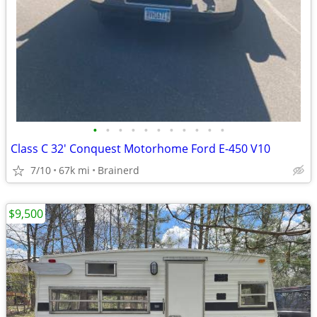
•
•
•
•
•
•
•
•
•
•
•
Class C 32' Conquest Motorhome Ford E-450 V10
7/10
67k mi
Brainerd
$9,500