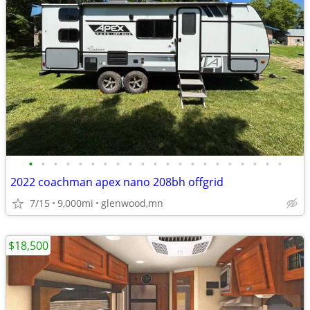
•
•
•
•
•
•
•
•
•
•
•
•
•
•
•
•
•
•
•
•
•
2022 coachman apex nano 208bh offgrid
7/15
9,000mi
glenwood,mn
$18,500