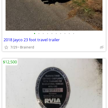
•
•
•
•
•
•
•
•
•
•
2018 Jayco 23 foot travel trailer
7/29
Brainerd
$12,500