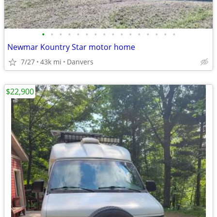
•
•
•
•
•
•
•
•
•
•
•
•
•
•
•
•
Newmar Kountry Star motor home
7/27
43k mi
Danvers
$22,900