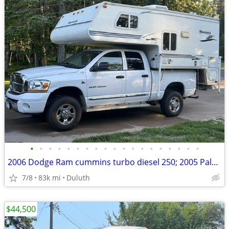
•
•
•
•
•
•
•
•
•
•
•
•
•
•
•
•
•
•
•
2006 Dodge Ram cummins turbo diesel 250; 2005 Palomino Maveric
7/8
83k mi
Duluth
$44,500