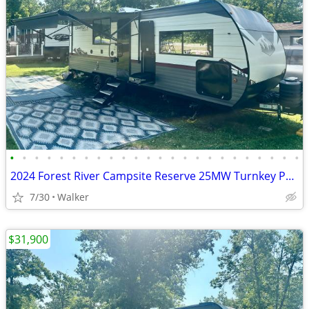
•
•
•
•
•
•
•
•
•
•
•
•
•
•
•
•
•
•
•
•
•
•
•
•
2024 Forest River Campsite Reserve 25MW Turnkey Package
7/30
Walker
$31,900