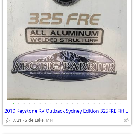
•
•
•
•
•
•
•
•
•
•
•
•
•
•
•
•
•
•
•
•
•
2010 Keystone RV Outback Sydney Edition 325FRE Fifth Wheel
7/21
Side Lake, MN