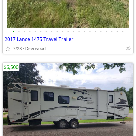
•
•
•
•
•
•
•
•
•
•
•
•
•
•
•
•
•
•
•
•
•
2017 Lance 1475 Travel Trailer
7/23
Deerwood
$6,500