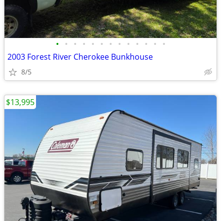
•
•
•
•
•
•
•
•
•
•
•
•
•
2003 Forest River Cherokee Bunkhouse
8/5
$13,995