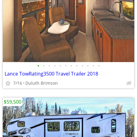
•
•
•
•
•
•
•
•
•
•
•
•
Lance TowRating3500 Travel Trailer 2018
7/16
Duluth Brimson
$59,500