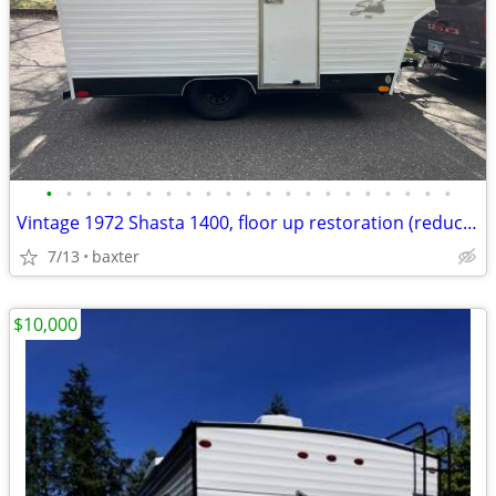
•
•
•
•
•
•
•
•
•
•
•
•
•
•
•
•
•
•
•
•
•
Vintage 1972 Shasta 1400, floor up restoration (reduced)
7/13
baxter
$10,000