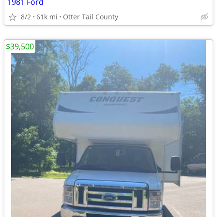
1981 Ford
8/2
61k mi
Otter Tail County
$39,500