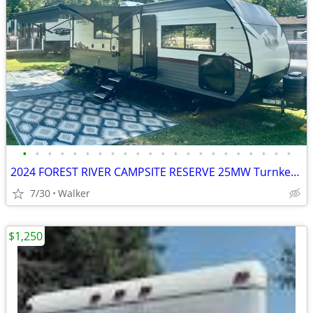
•
•
•
•
•
•
•
•
•
•
•
•
•
•
•
•
•
•
•
•
•
•
2024 FOREST RIVER CAMPSITE RESERVE 25MW Turnkey Package!
7/30
Walker
$1,250