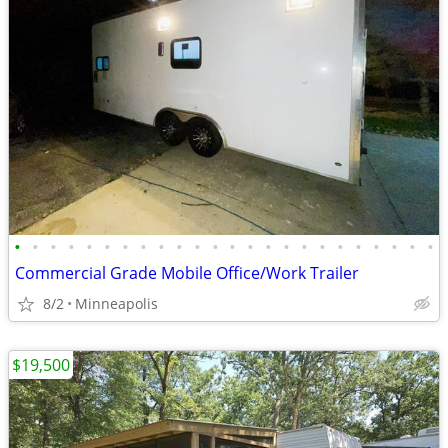
•
•
•
•
•
•
•
•
•
•
•
•
•
•
•
•
•
•
•
•
•
•
•
•
Commercial Grade Mobile Office/Work Trailer
8/2
Minneapolis
$19,500