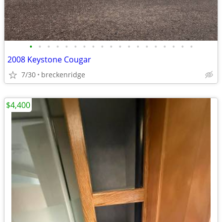
•
•
•
•
•
•
•
•
•
•
•
•
•
•
•
•
•
•
•
2008 Keystone Cougar
7/30
breckenridge
$4,400