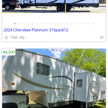
•
•
•
•
•
•
•
•
•
•
•
•
•
•
•
•
•
•
•
2024 Cherokee Platinum 315pack12
7/20
Ely
$4,500