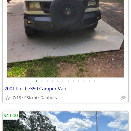
•
•
•
•
•
•
•
•
•
•
•
•
2001 Ford e350 Camper Van
7/18
98k mi
Danbury
$4,000