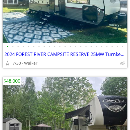
•
•
•
•
•
•
•
•
•
•
•
•
•
•
•
•
•
•
•
•
•
•
•
2024 FOREST RIVER CAMPSITE RESERVE 25MW Turnkey Package!
7/30
Walker
$48,000