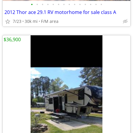
•
•
•
•
•
•
•
•
•
•
•
•
•
•
2012 Thor ace 29.1 RV motorhome for sale class A
7/23
30k mi
F/M area
$36,900