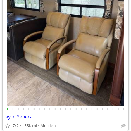
•
•
•
•
•
•
•
•
•
•
•
•
•
•
•
•
•
•
•
•
•
•
•
Jayco Seneca
7/2
155k mi
Morden