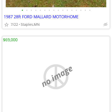
•
•
•
•
•
•
•
•
•
•
•
•
•
•
•
•
1987 28ft FORD MALLARD MOTORHOME
7/22
Staples,MN
$69,000
no image