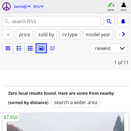
bemidji
RVs
post
acct
+
price
sold by
rv type
model year
condi
newest
1
of 11
Zero local results found. Here are some from nearby
search a wider area
(sorted by distance)
$7,950