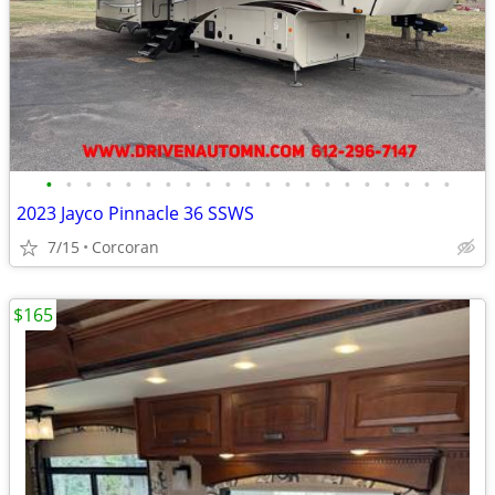
•
•
•
•
•
•
•
•
•
•
•
•
•
•
•
•
•
•
•
•
•
2023 Jayco Pinnacle 36 SSWS
7/15
Corcoran
$165