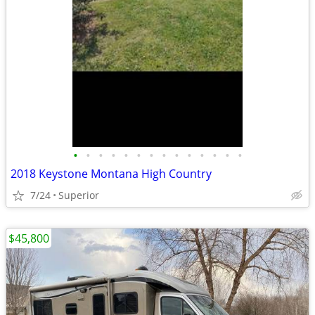
•
•
•
•
•
•
•
•
•
•
•
•
•
•
2018 Keystone Montana High Country
7/24
Superior
$45,800