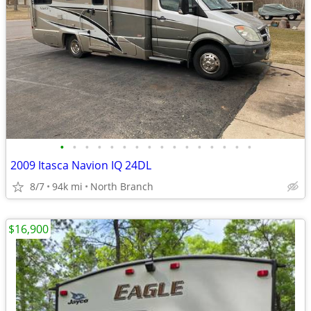
•
•
•
•
•
•
•
•
•
•
•
•
•
•
•
•
2009 Itasca Navion IQ 24DL
8/7
94k mi
North Branch
$16,900