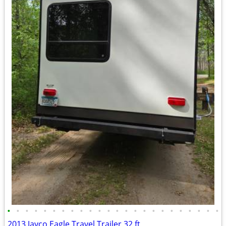
•
•
•
•
•
•
•
•
•
•
•
•
•
•
•
•
•
•
•
•
•
•
•
•
2013 Jayco Eagle Travel Trailer 32 ft