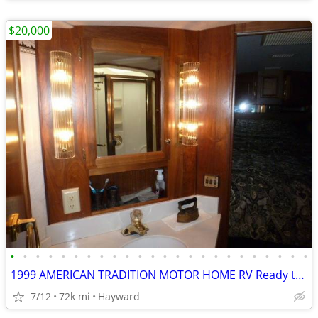
$20,000
•
•
•
•
•
•
•
•
•
•
•
•
•
•
•
•
•
•
•
•
•
•
•
•
1999 AMERICAN TRADITION MOTOR HOME RV Ready to roll!
7/12
72k mi
Hayward