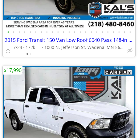
•
•
•
•
•
•
•
•
•
•
•
•
•
•
•
•
•
•
•
•
•
•
•
2015 Ford Transit 150 Van Low Roof 6040 Pass 148-in WB
7/23
172k
1000 N. Jefferson St. Wadena, MN 56482
mi
$17,990