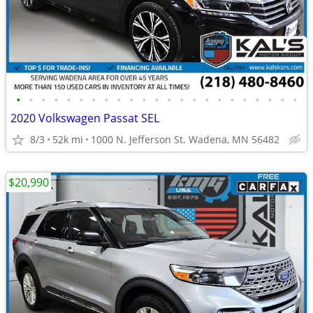
•
•
•
•
•
•
•
•
•
•
•
•
•
•
•
•
•
•
•
•
•
•
•
2020 Volkswagen Passat SEL
8/3
52k mi
1000 N. Jefferson St. Wadena, MN 56482
$20,990