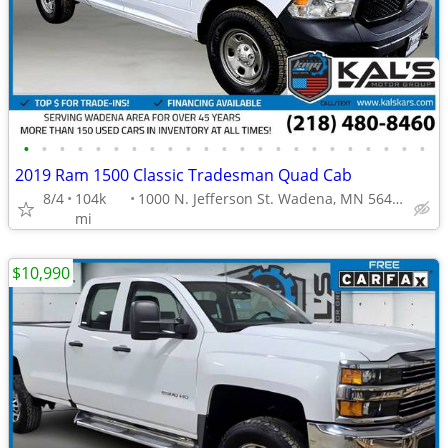
•
•
•
•
•
•
•
•
•
•
•
•
•
•
•
•
•
•
•
•
•
•
•
2019 Ram 1500 Classic Tradesman Quad Cab
8/4
104k
1000 N. Jefferson St. Wadena, MN 56482
mi
$10,990