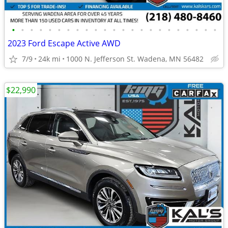
•
•
•
•
•
•
•
•
•
•
•
•
•
•
•
•
•
•
•
•
•
•
•
2023 Ford Escape Active AWD
7/9
24k mi
1000 N. Jefferson St. Wadena, MN 56482
$22,990