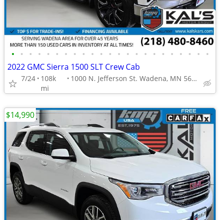
•
•
•
•
•
•
•
•
•
•
•
•
•
•
•
•
•
•
•
•
•
•
•
2022 GMC Sierra 1500 SLT Crew Cab
7/24
108k
1000 N. Jefferson St. Wadena, MN 56482
mi
$14,990