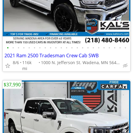
•
•
•
•
•
•
•
•
•
•
•
•
•
•
•
•
•
•
•
•
•
•
•
2021 Ram 2500 Tradesman Crew Cab SWB
8/6
116k
1000 N. Jefferson St. Wadena, MN 56482
mi
$37,990