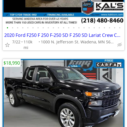
•
•
•
•
•
•
•
•
•
•
•
•
•
•
•
•
•
•
•
•
•
•
•
2020 Ford F250 F 250 F-250 SD F 250 SD Lariat Crew CabTruck
7/22
110k
1000 N. Jefferson St. Wadena, MN 56482
mi
$18,990