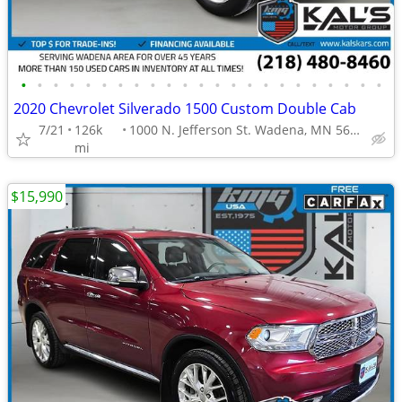
•
•
•
•
•
•
•
•
•
•
•
•
•
•
•
•
•
•
•
•
•
•
•
2020 Chevrolet Silverado 1500 Custom Double Cab
7/21
126k
1000 N. Jefferson St. Wadena, MN 56482
mi
$15,990