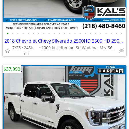
•
•
•
•
•
•
•
•
•
•
•
•
•
•
•
•
•
•
•
•
•
•
•
2018 Chevrolet Chevy Silverado 2500HD 2500 HD 2500-HD Work Truck Doubl
7/28
245k
1000 N. Jefferson St. Wadena, MN 56482
mi
$37,990