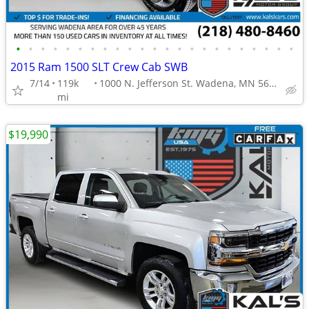
•
•
•
•
•
•
•
•
•
•
•
•
•
•
•
•
•
•
•
•
•
•
•
2015 Ram 1500 SLT Crew Cab SWB
7/14
119k
1000 N. Jefferson St. Wadena, MN 56482
mi
$19,990