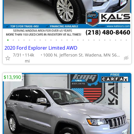
•
•
•
•
•
•
•
•
•
•
•
•
•
•
•
•
•
•
•
•
•
•
•
2020 Ford Explorer Limited AWD
7/31
114k
1000 N. Jefferson St. Wadena, MN 56482
mi
$13,990