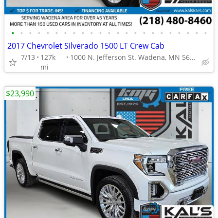
•
•
•
•
•
•
•
•
•
•
•
•
•
•
•
•
•
•
•
•
•
•
•
2017 Chevrolet Silverado 1500 LT Crew Cab
7/13
127k
1000 N. Jefferson St. Wadena, MN 56482
mi
$23,990