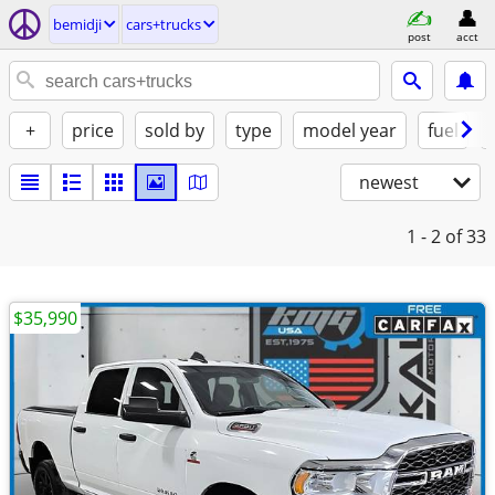
bemidji
cars+trucks
post
acct
+
price
sold by
type
model year
fuel
newest
1 - 2
of 33
$35,990