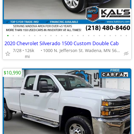
•
•
•
•
•
•
•
•
•
•
•
•
•
•
•
•
•
•
•
•
•
•
•
2020 Chevrolet Silverado 1500 Custom Double Cab
7/28
126k
1000 N. Jefferson St. Wadena, MN 56482
mi
$10,990