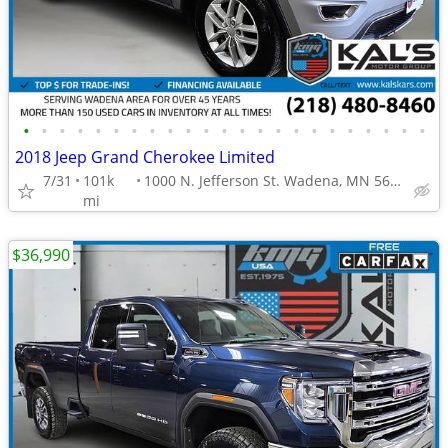
•
•
•
•
•
•
•
•
•
•
•
•
•
•
•
•
•
•
•
•
•
•
•
2018 Jeep Grand Cherokee Limited
7/31
101k
1000 N. Jefferson St. Wadena, MN 56482
mi
$36,990