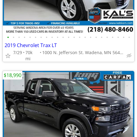
•
•
•
•
•
•
•
•
•
•
•
•
•
•
•
•
•
•
•
•
•
•
•
2019 Chevrolet Trax LT
7/29
70k
1000 N. Jefferson St. Wadena, MN 56482
mi
$18,990