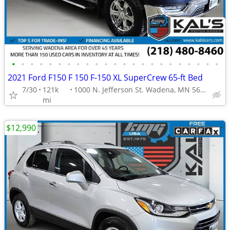
•
•
•
•
•
•
•
•
•
•
•
•
•
•
•
•
•
•
•
•
•
•
•
2021 Ford F150 F 150 F-150 XL SuperCrew 65-ft Bed
7/30
121k
1000 N. Jefferson St. Wadena, MN 56482
mi
$12,990