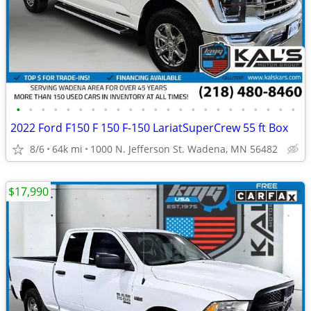
•
•
•
•
•
•
•
•
•
•
•
•
•
•
•
•
•
•
•
•
•
•
•
2022 Ford F150 F 150 F-150 LariatSuperCrew 55 ft Box
8/6
64k mi
1000 N. Jefferson St. Wadena, MN 56482
$17,990