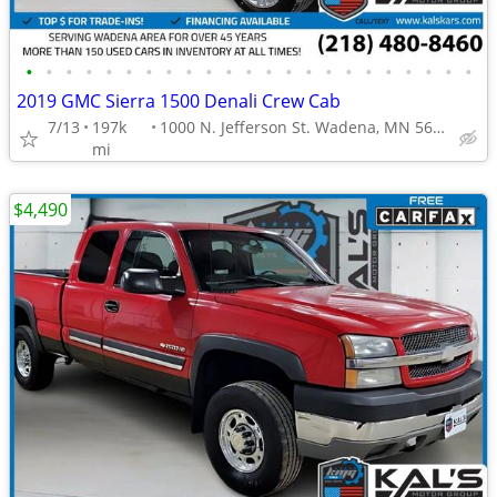
•
•
•
•
•
•
•
•
•
•
•
•
•
•
•
•
•
•
•
•
•
•
•
2019 GMC Sierra 1500 Denali Crew Cab
7/13
197k
1000 N. Jefferson St. Wadena, MN 56482
mi
$4,490