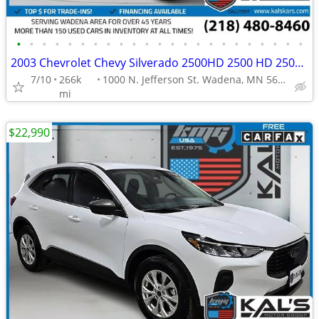
•
•
•
•
•
•
•
•
•
•
•
•
•
•
•
•
•
•
•
•
•
•
•
2003 Chevrolet Chevy Silverado 2500HD 2500 HD 2500-HD LS Ext Cab Short
7/10
266k
1000 N. Jefferson St. Wadena, MN 56482
mi
$22,990