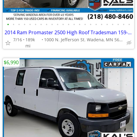
•
•
•
•
•
•
•
•
•
•
•
•
•
•
•
•
•
•
•
•
•
•
•
2014 Ram Promaster 2500 High Roof Tradesman 159-in WB Work Van
7/16
189k
1000 N. Jefferson St. Wadena, MN 56482
mi
$6,990