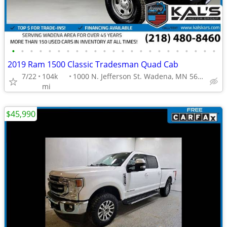
•
•
•
•
•
•
•
•
•
•
•
•
•
•
•
•
•
•
•
•
•
•
•
2019 Ram 1500 Classic Tradesman Quad Cab
7/22
104k
1000 N. Jefferson St. Wadena, MN 56482
mi
$45,990