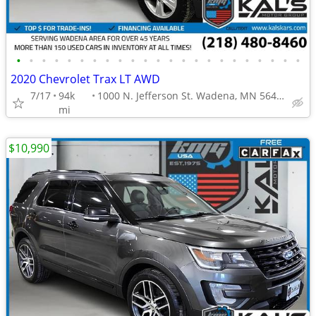
•
•
•
•
•
•
•
•
•
•
•
•
•
•
•
•
•
•
•
•
•
•
•
2020 Chevrolet Trax LT AWD
7/17
94k
1000 N. Jefferson St. Wadena, MN 56482
mi
$10,990