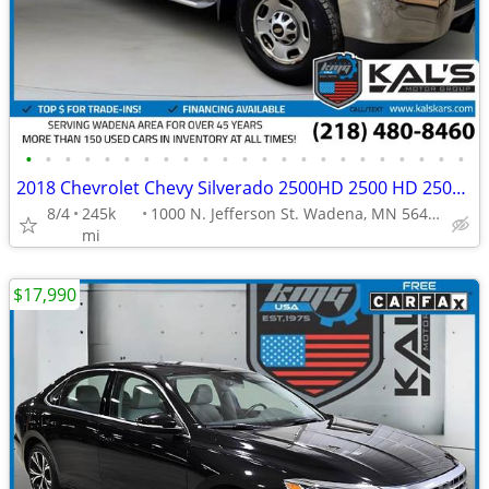
•
•
•
•
•
•
•
•
•
•
•
•
•
•
•
•
•
•
•
•
•
•
•
2018 Chevrolet Chevy Silverado 2500HD 2500 HD 2500-HD Work Truck Doubl
8/4
245k
1000 N. Jefferson St. Wadena, MN 56482
mi
$17,990