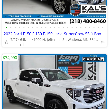
•
•
•
•
•
•
•
•
•
•
•
•
•
•
•
•
•
•
•
•
•
•
•
2022 Ford F150 F 150 F-150 LariatSuperCrew 55 ft Box
7/27
64k
1000 N. Jefferson St. Wadena, MN 56482
mi
$34,990