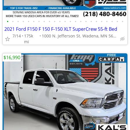
•
•
•
•
•
•
•
•
•
•
•
•
•
•
•
•
•
•
•
•
•
•
•
2021 Ford F150 F 150 F-150 XLT SuperCrew 55-ft Bed
7/14
175k
1000 N. Jefferson St. Wadena, MN 56482
mi
$16,990