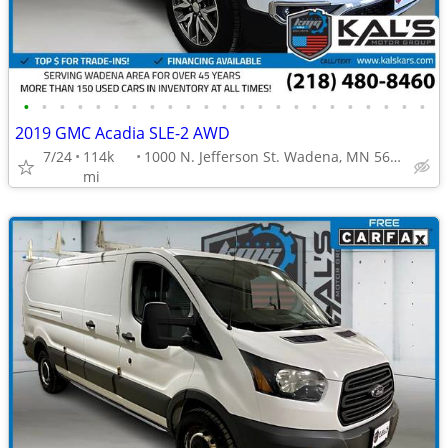
•
•
•
•
•
•
•
•
•
•
•
•
•
•
•
•
•
•
•
•
•
•
•
2019 GMC Acadia SLE-2 AWD
7/24
114k
1000 N. Jefferson St. Wadena, MN 56482
mi