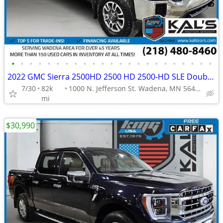
•
•
•
•
•
•
•
•
•
•
•
•
•
•
•
•
•
•
•
•
•
•
•
2022 GMC Sierra 2500HD 2500 HD 2500-HD SLE Double CabLB
7/30
82k
1000 N. Jefferson St. Wadena, MN 56482
mi
$30,990