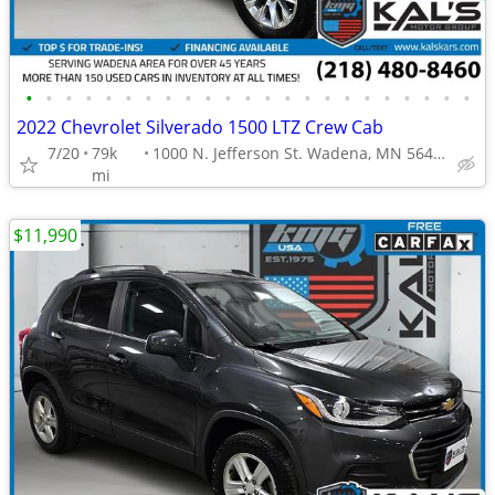
•
•
•
•
•
•
•
•
•
•
•
•
•
•
•
•
•
•
•
•
•
•
•
2022 Chevrolet Silverado 1500 LTZ Crew Cab
7/20
79k
1000 N. Jefferson St. Wadena, MN 56482
mi
$11,990