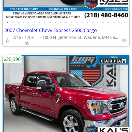
•
•
•
•
•
•
•
•
•
•
•
•
•
•
•
•
•
•
•
•
•
•
•
2007 Chevrolet Chevy Express 2500 Cargo
7/15
170k
1000 N. Jefferson St. Wadena, MN 56482
mi
$20,990