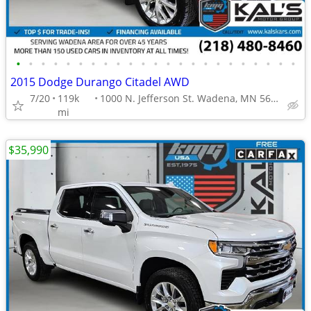
•
•
•
•
•
•
•
•
•
•
•
•
•
•
•
•
•
•
•
•
•
•
•
2015 Dodge Durango Citadel AWD
7/20
119k
1000 N. Jefferson St. Wadena, MN 56482
mi
$35,990