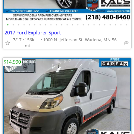
•
•
•
•
•
•
•
•
•
•
•
•
•
•
•
•
•
•
•
•
•
•
•
2017 Ford Explorer Sport
7/17
156k
1000 N. Jefferson St. Wadena, MN 56482
mi
$14,990