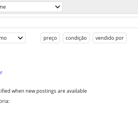
ame
imo
preço
condição
vendido por
r
ified when new postings are available
ria: