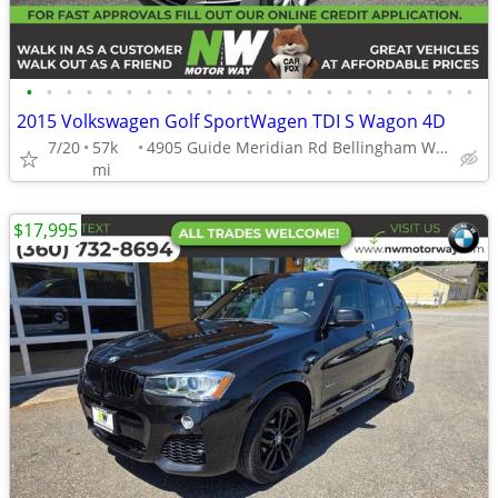
•
•
•
•
•
•
•
•
•
•
•
•
•
•
•
•
•
•
•
•
•
•
•
2015 Volkswagen Golf SportWagen TDI S Wagon 4D
7/20
57k
4905 Guide Meridian Rd Bellingham WA 98226
mi
$17,995