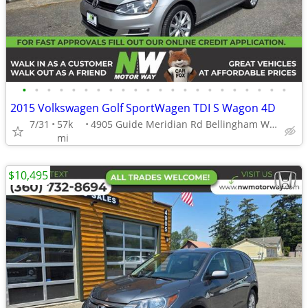
•
•
•
•
•
•
•
•
•
•
•
•
•
•
•
•
•
•
•
•
•
•
2015 Volkswagen Golf SportWagen TDI S Wagon 4D
7/31
57k
4905 Guide Meridian Rd Bellingham WA 98226
mi
$10,495