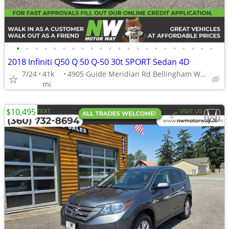
•
•
•
•
•
•
•
•
•
•
•
•
•
•
•
•
•
•
•
•
•
•
2018 Infiniti Q50 Q 50 Q-50 30t SPORT Sedan 4D
7/24
41k
4905 Guide Meridian Rd Bellingham WA 98226
mi
$10,495