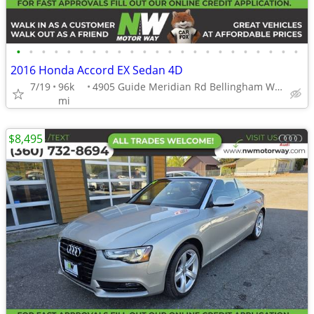
•
•
•
•
•
•
•
•
•
•
•
•
•
•
•
•
•
•
•
•
•
•
•
2016 Honda Accord EX Sedan 4D
7/19
96k
4905 Guide Meridian Rd Bellingham WA 98226
mi
$8,495