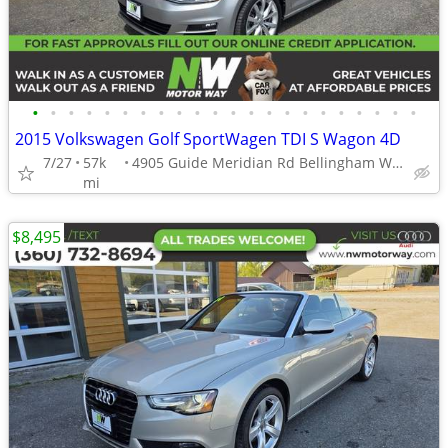
•
•
•
•
•
•
•
•
•
•
•
•
•
•
•
•
•
•
•
•
•
•
2015 Volkswagen Golf SportWagen TDI S Wagon 4D
7/27
57k
4905 Guide Meridian Rd Bellingham WA 98226
mi
$8,495