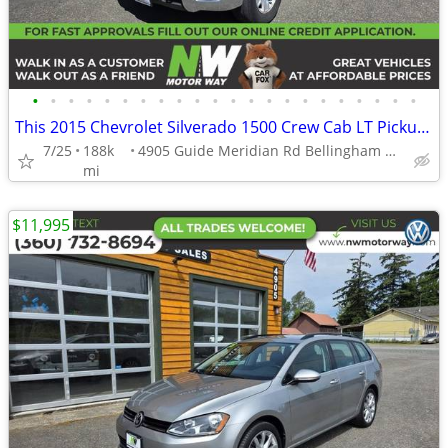
•
•
•
•
•
•
•
•
•
•
•
•
•
•
•
•
•
•
•
•
•
•
This 2015 Chevrolet Silverado 1500 Crew Cab LT Pickup 4D 5 34 ft Picku
7/25
188k
4905 Guide Meridian Rd Bellingham WA 98226
mi
$11,995