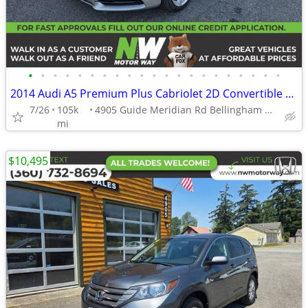
•
•
•
•
•
•
•
•
•
•
•
•
•
•
•
•
•
•
•
•
•
2014 Audi A5 Premium Plus Cabriolet 2D Convertible that's east on the
7/26
105k
4905 Guide Meridian Rd Bellingham WA 98226
mi
$10,495