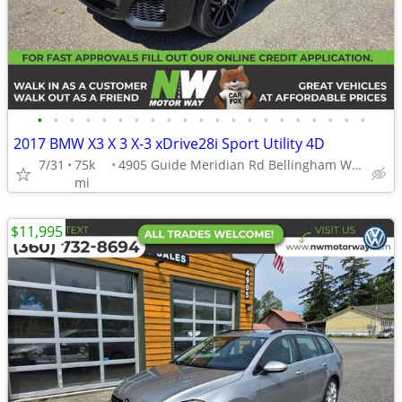
•
•
•
•
•
•
•
•
•
•
•
•
•
•
•
•
•
•
•
•
•
2017 BMW X3 X 3 X-3 xDrive28i Sport Utility 4D
7/31
75k
4905 Guide Meridian Rd Bellingham WA 98226
mi
$11,995