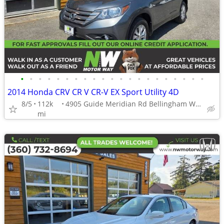
•
•
•
•
•
•
•
•
•
•
•
•
•
•
•
•
•
•
•
•
•
2014 Honda CRV CR V CR-V EX Sport Utility 4D
8/5
112k
4905 Guide Meridian Rd Bellingham WA 98226
mi