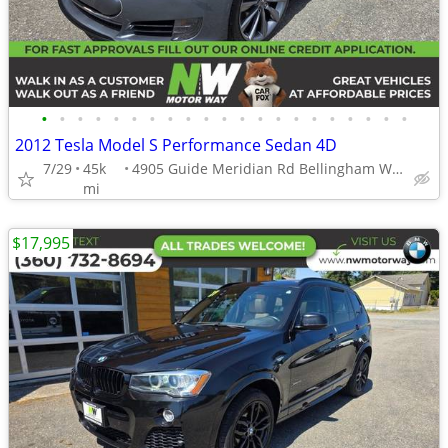
•
•
•
•
•
•
•
•
•
•
•
•
•
•
•
•
•
•
•
•
•
2012 Tesla Model S Performance Sedan 4D
7/29
45k
4905 Guide Meridian Rd Bellingham WA 98226
mi
$17,995