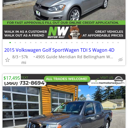
•
•
•
•
•
•
•
•
•
•
•
•
•
•
•
•
•
•
•
•
•
•
2015 Volkswagen Golf SportWagen TDI S Wagon 4D
8/3
57k
4905 Guide Meridian Rd Bellingham WA 98226
mi
$17,495