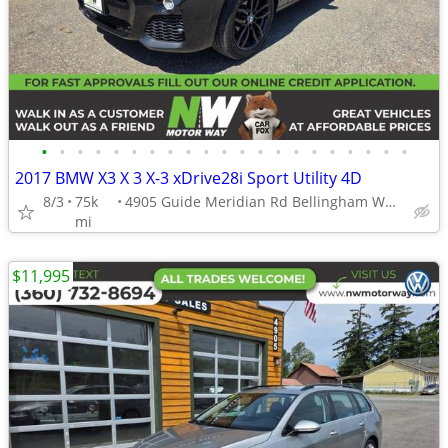
•
•
•
•
•
•
•
•
•
•
•
•
•
•
•
•
•
•
•
•
•
2017 BMW X3 X 3 X-3 xDrive28i Sport Utility 4D
8/3
75k
4905 Guide Meridian Rd Bellingham WA 98226
mi
$11,995