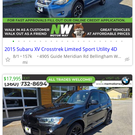
•
•
•
•
•
•
•
•
•
•
•
•
•
•
•
•
•
•
•
•
•
2015 Subaru XV Crosstrek Limited Sport Utility 4D
8/1
157k
4905 Guide Meridian Rd Bellingham WA 98226
mi
$17,995