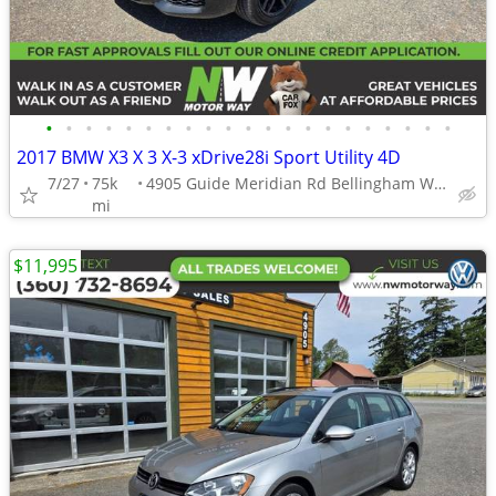
•
•
•
•
•
•
•
•
•
•
•
•
•
•
•
•
•
•
•
•
•
2017 BMW X3 X 3 X-3 xDrive28i Sport Utility 4D
7/27
75k
4905 Guide Meridian Rd Bellingham WA 98226
mi
$11,995