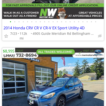
•
•
•
•
•
•
•
•
•
•
•
•
•
•
•
•
•
•
•
•
•
2014 Honda CRV CR V CR-V EX Sport Utility 4D
7/23
112k
4905 Guide Meridian Rd Bellingham WA 98226
mi
$8,995