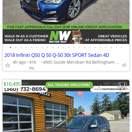
•
•
•
•
•
•
•
•
•
•
•
•
•
•
•
•
•
•
•
•
•
•
2018 Infiniti Q50 Q 50 Q-50 30t SPORT Sedan 4D
4h ago
41k
4905 Guide Meridian Rd Bellingham WA 98226
mi
$10,495