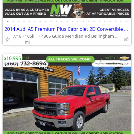
•
•
•
•
•
•
•
•
•
•
•
•
•
•
•
•
•
•
•
•
•
•
•
2014 Audi A5 Premium Plus Cabriolet 2D Convertible that's east on the
7/18
105k
4905 Guide Meridian Rd Bellingham WA 98226
mi
$10,995