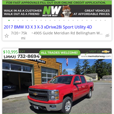
•
•
•
•
•
•
•
•
•
•
•
•
•
•
•
•
•
•
•
•
•
•
2017 BMW X3 X 3 X-3 xDrive28i Sport Utility 4D
7/20
75k
4905 Guide Meridian Rd Bellingham WA 98226
mi
$10,995