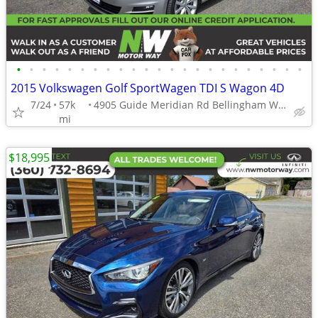
•
•
•
•
•
•
•
•
•
•
•
•
•
•
•
•
•
•
•
•
•
•
•
2015 Volkswagen Golf SportWagen TDI S Wagon 4D
7/24
57k
4905 Guide Meridian Rd Bellingham WA 98226
mi
$18,995