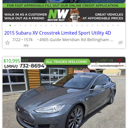
•
•
•
•
•
•
•
•
•
•
•
•
•
•
•
•
•
•
•
•
•
•
2015 Subaru XV Crosstrek Limited Sport Utility 4D
7/22
157k
4905 Guide Meridian Rd Bellingham WA 98226
mi
$10,995