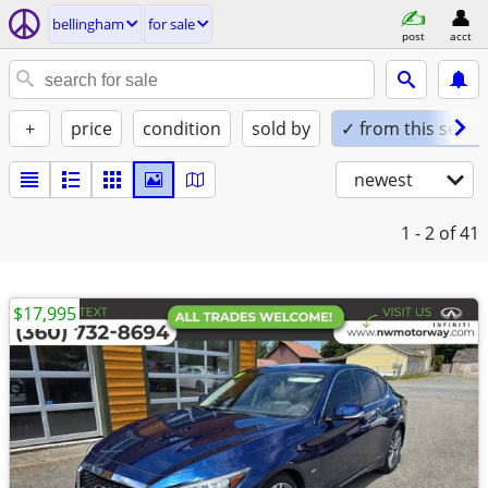
bellingham
for sale
post
acct
+
price
condition
sold by
✓ from this seller
newest
1 - 2
of 41
$17,995