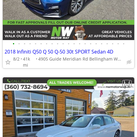
•
•
•
•
•
•
•
•
•
•
•
•
•
•
•
•
•
•
•
•
•
2018 Infiniti Q50 Q 50 Q-50 30t SPORT Sedan 4D
8/2
41k
4905 Guide Meridian Rd Bellingham WA 98226
mi