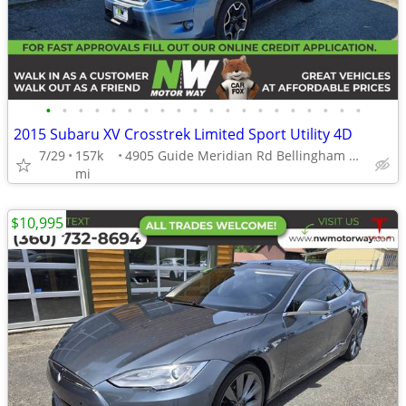
•
•
•
•
•
•
•
•
•
•
•
•
•
•
•
•
•
•
•
•
2015 Subaru XV Crosstrek Limited Sport Utility 4D
7/29
157k
4905 Guide Meridian Rd Bellingham WA 98226
mi
$10,995