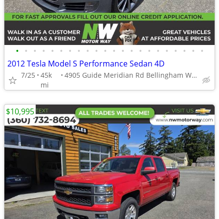
•
•
•
•
•
•
•
•
•
•
•
•
•
•
•
•
•
•
•
•
•
•
2012 Tesla Model S Performance Sedan 4D
7/25
45k
4905 Guide Meridian Rd Bellingham WA 98226
mi
$10,995