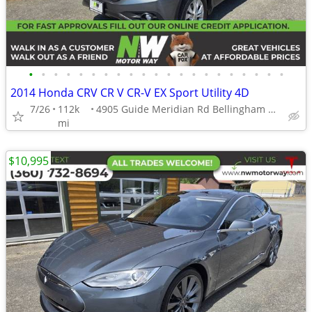
•
•
•
•
•
•
•
•
•
•
•
•
•
•
•
•
•
•
•
•
•
2014 Honda CRV CR V CR-V EX Sport Utility 4D
7/26
112k
4905 Guide Meridian Rd Bellingham WA 98226
mi
$10,995