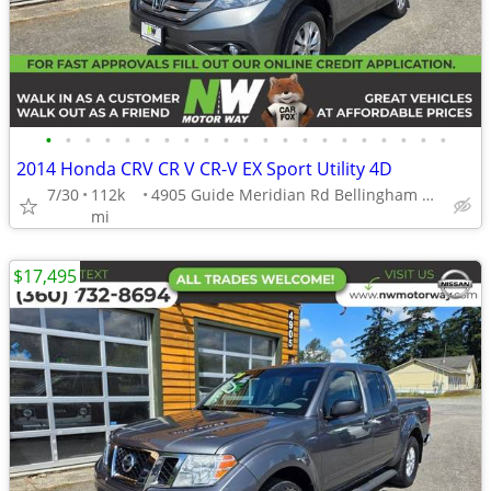
•
•
•
•
•
•
•
•
•
•
•
•
•
•
•
•
•
•
•
•
•
2014 Honda CRV CR V CR-V EX Sport Utility 4D
7/30
112k
4905 Guide Meridian Rd Bellingham WA 98226
mi
$17,495