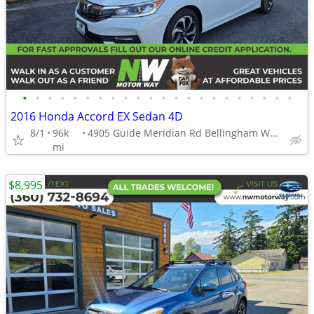
•
•
•
•
•
•
•
•
•
•
•
•
•
•
•
•
•
•
•
•
•
•
2016 Honda Accord EX Sedan 4D
8/1
96k
4905 Guide Meridian Rd Bellingham WA 98226
mi
$8,995