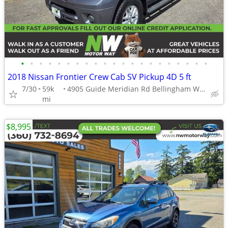
•
•
•
•
•
•
•
•
•
•
•
•
•
•
•
•
•
•
•
•
•
2018 Nissan Frontier Crew Cab SV Pickup 4D 5 ft
7/30
59k
4905 Guide Meridian Rd Bellingham WA 98226
mi
$8,995