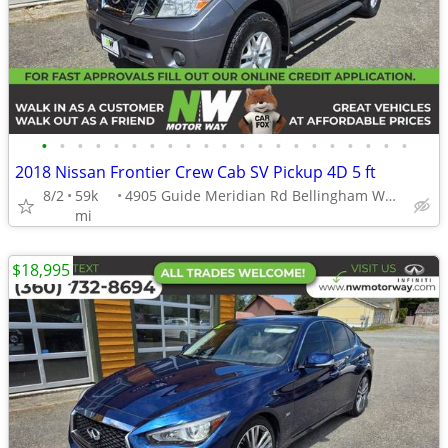
•
•
•
•
•
•
•
•
•
•
•
•
•
•
•
•
•
•
•
•
•
2018 Nissan Frontier Crew Cab SV Pickup 4D 5 ft
8/2
59k
4905 Guide Meridian Rd Bellingham WA 98226
mi
$18,995