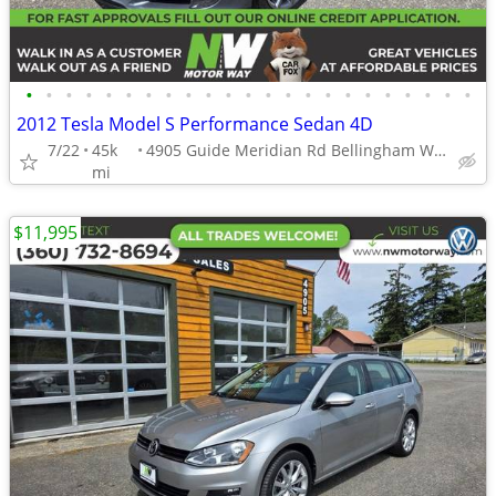
•
•
•
•
•
•
•
•
•
•
•
•
•
•
•
•
•
•
•
•
•
•
•
2012 Tesla Model S Performance Sedan 4D
7/22
45k
4905 Guide Meridian Rd Bellingham WA 98226
mi
$11,995