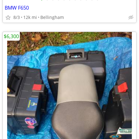
BMW F650
8/3
12k mi
Bellingham
$6,300