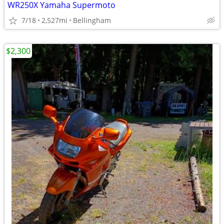
WR250X Yamaha Supermoto
7/18
2,527mi
Bellingham
$2,300