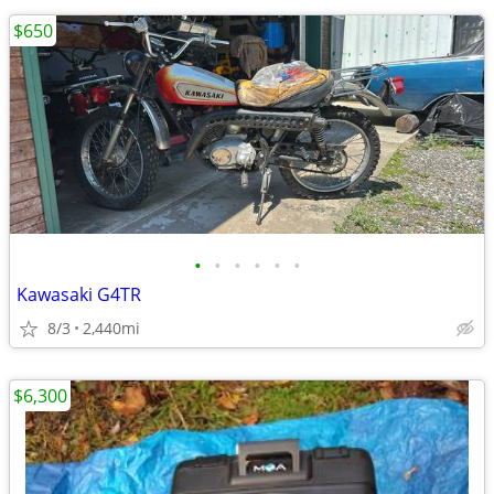
$650
•
•
•
•
•
•
Kawasaki G4TR
8/3
2,440mi
$6,300