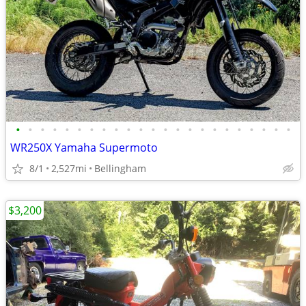
•
•
•
•
•
•
•
•
•
•
•
•
•
•
•
•
•
•
•
•
•
•
•
WR250X Yamaha Supermoto
8/1
2,527mi
Bellingham
$3,200