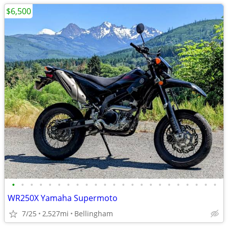
$6,500
•
•
•
•
•
•
•
•
•
•
•
•
•
•
•
•
•
•
•
•
•
•
•
WR250X Yamaha Supermoto
7/25
2,527mi
Bellingham