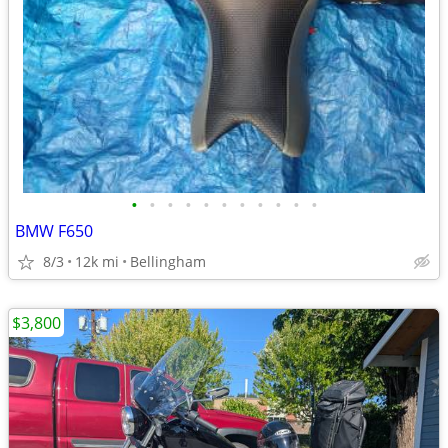
•
•
•
•
•
•
•
•
•
•
•
BMW F650
8/3
12k mi
Bellingham
$3,800