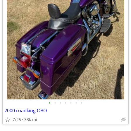
•
•
•
•
•
•
•
2000 roadking OBO
7/25
33k mi