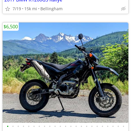
7/19
15k mi
Bellingham
$6,500
•
•
•
•
•
•
•
•
•
•
•
•
•
•
•
•
•
•
•
•
•
•
•