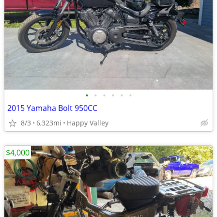
•
•
•
•
•
•
2015 Yamaha Bolt 950CC
8/3
6,323mi
Happy Valley
$4,000