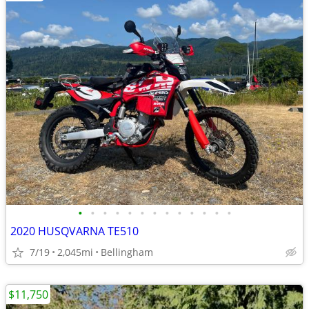
•
•
•
•
•
•
•
•
•
•
•
•
•
2020 HUSQVARNA TE510
7/19
2,045mi
Bellingham
$11,750