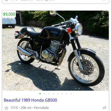
$9,000
•
•
•
•
•
•
•
•
Beautiful 1989 Honda GB500
7/15
29k mi
Ferndale