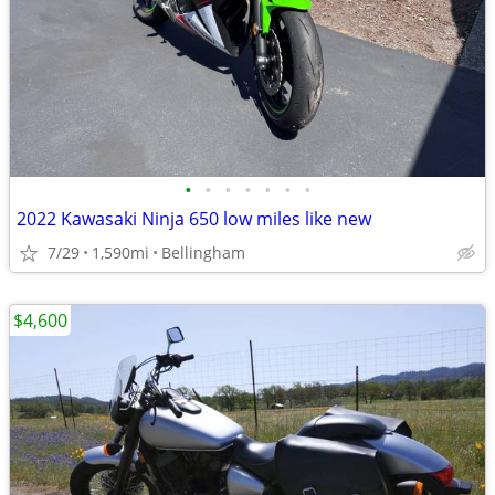
•
•
•
•
•
•
•
2022 Kawasaki Ninja 650 low miles like new
7/29
1,590mi
Bellingham
$4,600