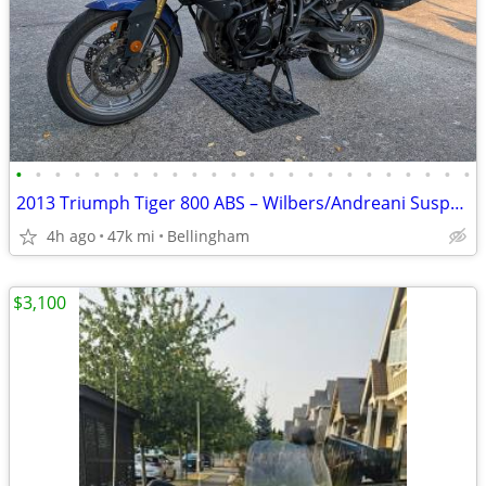
•
•
•
•
•
•
•
•
•
•
•
•
•
•
•
•
•
•
•
•
•
•
•
•
2013 Triumph Tiger 800 ABS – Wilbers/Andreani Suspension – Fully Equip
4h ago
47k mi
Bellingham
$3,100