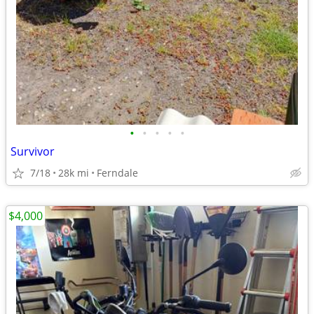
•
•
•
•
•
Survivor
7/18
28k mi
Ferndale
$4,000