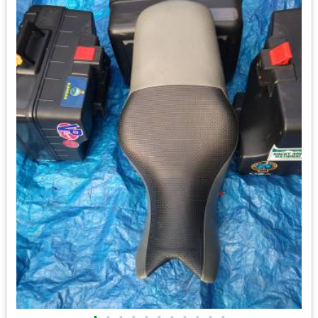
•
•
•
•
•
•
•
•
•
•
•