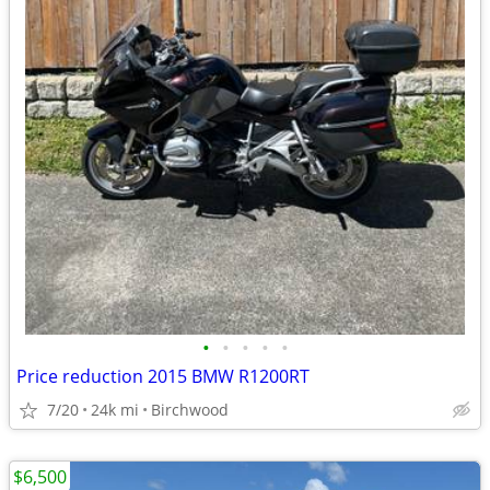
•
•
•
•
•
Price reduction 2015 BMW R1200RT
7/20
24k mi
Birchwood
$6,500