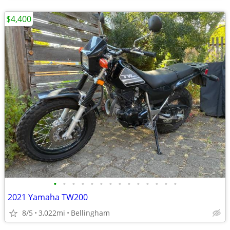
$4,400
•
•
•
•
•
•
•
•
•
•
•
•
•
•
2021 Yamaha TW200
8/5
3,022mi
Bellingham