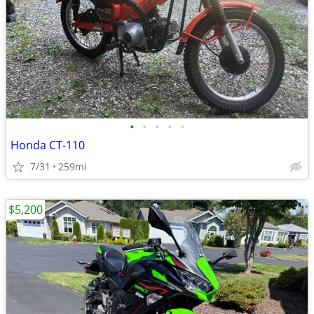
•
•
•
•
•
Honda CT-110
7/31
259mi
$5,200