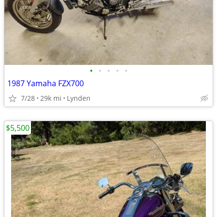
•
•
•
•
•
1987 Yamaha FZX700
7/28
29k mi
Lynden
$5,500