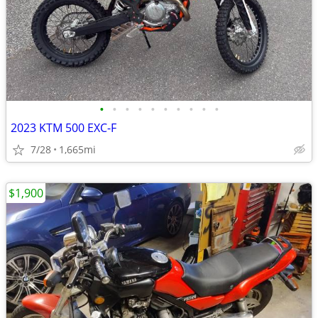
•
•
•
•
•
•
•
•
•
•
2023 KTM 500 EXC-F
7/28
1,665mi
$1,900