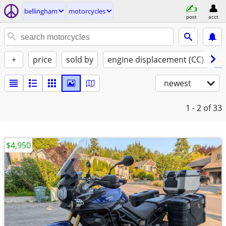
bellingham
motorcycles
post
acct
+
price
sold by
engine displacement (CC)
✓ 
newest
1 - 2
of 33
$4,950