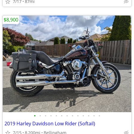
7/17
87mi
$8,900
•
•
•
•
•
•
•
•
•
•
•
•
•
2019 Harley Davidson Low Rider (Softail)
7/15
8,200mi
Bellingham