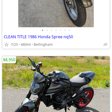
•
•
•
•
•
•
•
CLEAN TITLE 1986 Honda Spree nq50
7/25
480mi
Bellingham
$8,950