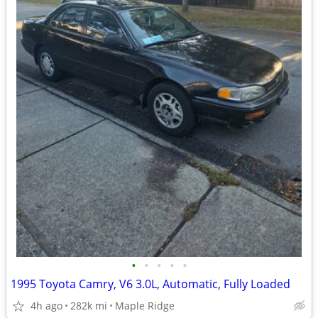
•
•
•
•
•
1995 Toyota Camry, V6 3.0L, Automatic, Fully Loaded
4h ago
282k mi
Maple Ridge