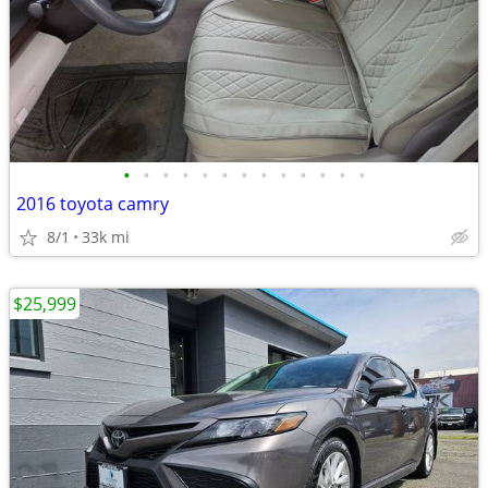
•
•
•
•
•
•
•
•
•
•
•
•
•
2016 toyota camry
8/1
33k mi
$25,999