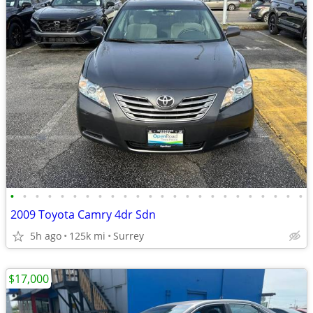
•
•
•
•
•
•
•
•
•
•
•
•
•
•
•
•
•
•
•
•
•
•
•
•
2009 Toyota Camry 4dr Sdn
5h ago
125k mi
Surrey
$17,000