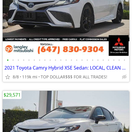
•
•
•
•
•
•
•
•
•
•
•
•
•
•
•
•
•
•
•
•
•
•
•
2021 Toyota Camry Hybrid XSE Sedan: LOCAL, CLEAN TITLE
8/8
119k mi
TOP DOLLAR$$$ FOR ALL TRADES!
$29,571