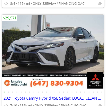
8/4
119k mi
ONLY $259/bw *FINANCING OAC
$29,571
•
•
•
•
•
•
•
•
•
•
•
•
•
•
•
•
•
•
•
•
•
•
•
•
2021 Toyota Camry Hybrid XSE Sedan: LOCAL, CLEAN TITLE
7/10
119k mi
ONLY $259/bw *FINANCING OAC