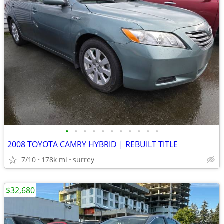
•
•
•
•
•
•
•
•
•
•
•
2008 TOYOTA CAMRY HYBRID | REBUILT TITLE
7/10
178k mi
surrey
$32,680