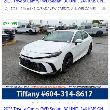
2025 Toyota Camry FWD Sedan: BC UNIT, 24K KMS ONLY!
7/26
24k mi
NO/BAD/NEW CREDIT: ALL WELCOME!
$36,099
•
•
•
•
•
•
•
•
•
•
•
2025 Toyota Camry FWD Sedan: BC UNIT, 24K KMS ONLY!