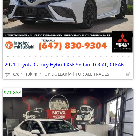
•
•
•
•
•
•
•
•
•
•
•
•
•
•
•
•
•
•
•
•
•
•
•
2021 Toyota Camry Hybrid XSE Sedan: LOCAL, CLEAN TITLE
8/8
119k mi
TOP DOLLAR$$$ FOR ALL TRADES!
$21,888