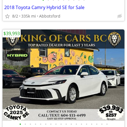
•
•
•
•
•
•
•
•
•
2018 Toyota Camry Hybrid SE for Sale
8/2
335k mi
Abbotsford
$39,993
•
•
•
•
•
•
•
•
•
•
•
•
•
•
•
•
•
•