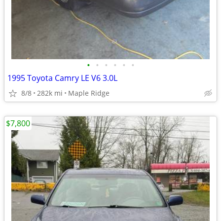
•
•
•
•
•
•
1995 Toyota Camry LE V6 3.0L
8/8
282k mi
Maple Ridge
$7,800