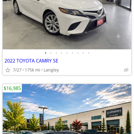
•
•
•
•
•
•
•
•
•
2022 TOYOTA CAMRY SE
7/27
175k mi
Langley
$16,985