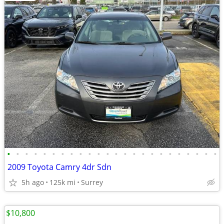
•
•
•
•
•
•
•
•
•
•
•
•
•
•
•
•
•
•
•
•
•
•
•
•
2009 Toyota Camry 4dr Sdn
5h ago
125k mi
Surrey
$10,800