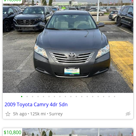
•
•
•
•
•
•
•
•
•
•
•
•
•
•
•
•
•
•
2009 Toyota Camry 4dr Sdn
5h ago
125k mi
Surrey
$10,800