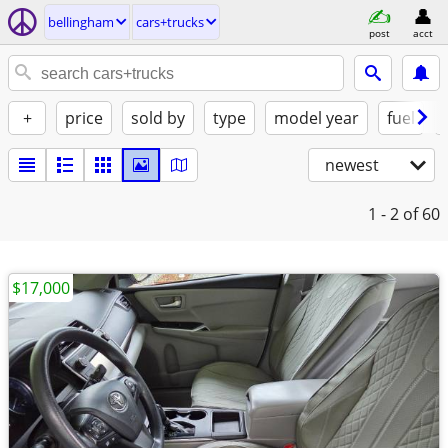
bellingham
cars+trucks
post
acct
+
price
sold by
type
model year
fuel
newest
1 - 2
of 60
$17,000