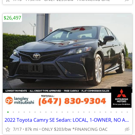
$26,497
•
•
•
•
•
•
•
•
•
•
•
•
•
•
•
•
•
•
•
•
•
•
•
2022 Toyota Camry SE Sedan: LOCAL, 1-OWNER, NO ACCIDENTS
7/17
87k mi
ONLY $203/bw *FINANCING OAC