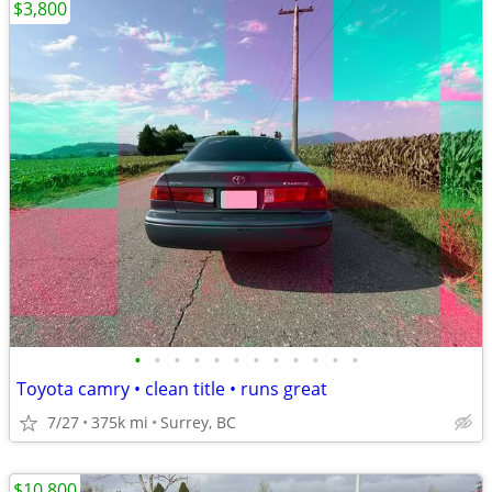
$3,800
•
•
•
•
•
•
•
•
•
•
•
•
Toyota camry • clean title • runs great
7/27
375k mi
Surrey, BC
$10,800