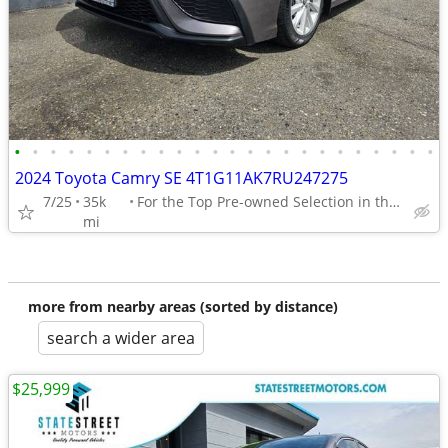
•
•
•
•
•
•
•
•
•
•
•
•
•
•
•
•
•
•
•
•
•
•
•
•
2024 Toyota Camry SE 4T1G11AK7RU247275
7/25
35k
For the Top Pre-owned Selection in the s
mi
more from nearby areas (sorted by distance)
search a wider area
$25,999