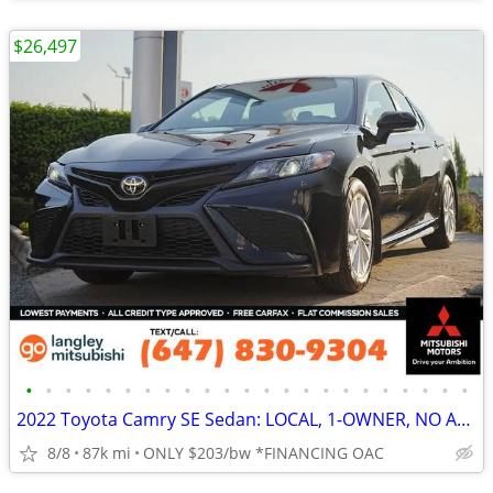
$26,497
•
•
•
•
•
•
•
•
•
•
•
•
•
•
•
•
•
•
•
•
•
•
•
2022 Toyota Camry SE Sedan: LOCAL, 1-OWNER, NO ACCIDENTS
8/8
87k mi
ONLY $203/bw *FINANCING OAC