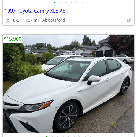
•
•
•
•
•
•
1997 Toyota Camry XLE V6
8/5
170k mi
Abbotsford
$15,900