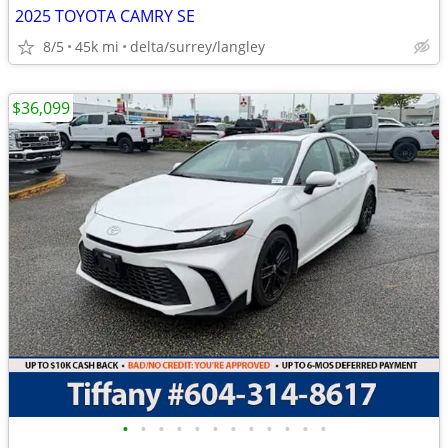
2025 TOYOTA CAMRY SE
8/5
45k mi
delta/surrey/langley
$36,099
•
•
•
•
•
•
•
•
•
•
•
•