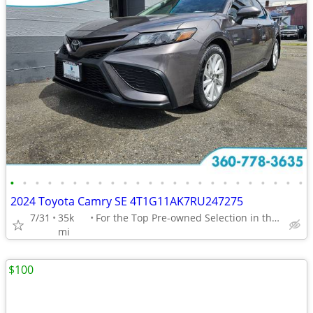
•
•
•
•
•
•
•
•
•
•
•
•
•
•
•
•
•
•
•
•
•
•
•
•
2024 Toyota Camry SE 4T1G11AK7RU247275
7/31
35k
For the Top Pre-owned Selection in the s
mi
$100