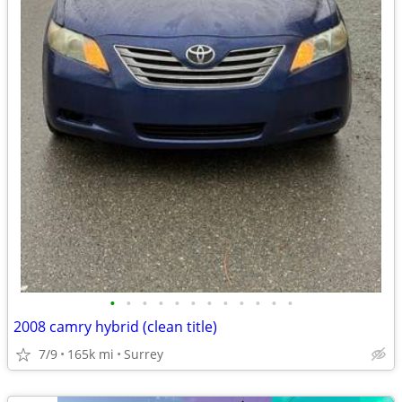
•
•
•
•
•
•
•
•
•
•
•
•
2008 camry hybrid (clean title)
7/9
165k mi
Surrey