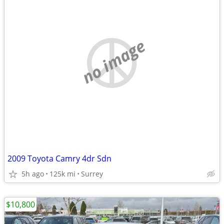
no image
2009 Toyota Camry 4dr Sdn
5h ago
125k mi
Surrey
$10,800