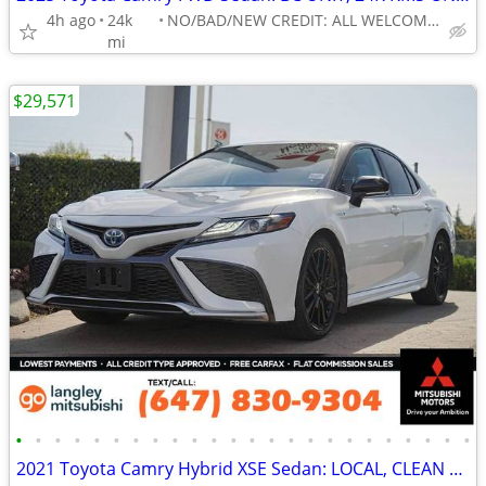
4h ago
24k
NO/BAD/NEW CREDIT: ALL WELCOME!
mi
$29,571
•
•
•
•
•
•
•
•
•
•
•
•
•
•
•
•
•
•
•
•
•
•
•
•
2021 Toyota Camry Hybrid XSE Sedan: LOCAL, CLEAN TITLE