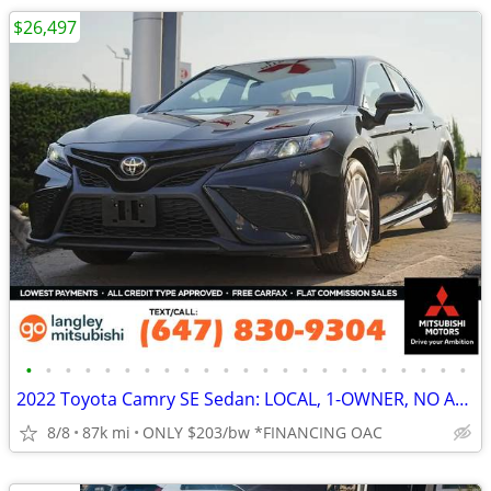
$26,497
•
•
•
•
•
•
•
•
•
•
•
•
•
•
•
•
•
•
•
•
•
•
•
2022 Toyota Camry SE Sedan: LOCAL, 1-OWNER, NO ACCIDENTS
8/8
87k mi
ONLY $203/bw *FINANCING OAC