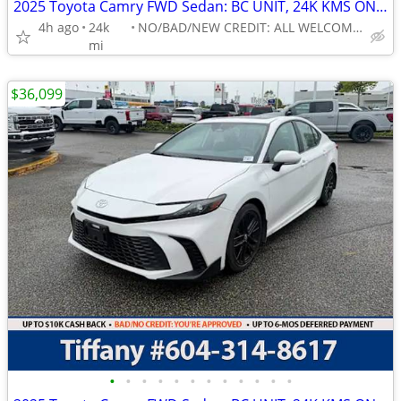
2025 Toyota Camry FWD Sedan: BC UNIT, 24K KMS ONLY!
4h ago
24k
NO/BAD/NEW CREDIT: ALL WELCOME!
mi
$36,099
•
•
•
•
•
•
•
•
•
•
•
•