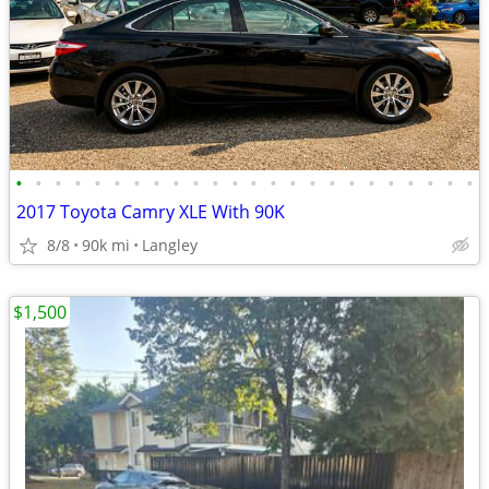
•
•
•
•
•
•
•
•
•
•
•
•
•
•
•
•
•
•
•
•
•
•
•
•
2017 Toyota Camry XLE With 90K
8/8
90k mi
Langley
$1,500