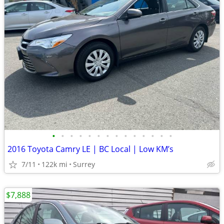
•
•
•
•
•
•
•
•
•
•
•
•
•
•
2016 Toyota Camry LE | BC Local | Low KM’s
7/11
122k mi
Surrey
$7,888