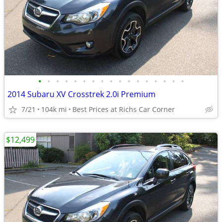
•
•
•
•
•
•
•
•
•
•
•
•
•
•
•
•
•
2014 Subaru XV Crosstrek 2.0i Premium
7/21
104k mi
Best Prices at Richs Car Corner
$12,499