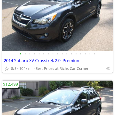
•
•
•
•
•
•
•
•
•
•
•
•
•
•
•
•
•
2014 Subaru XV Crosstrek 2.0i Premium
8/5
104k mi
Best Prices at Richs Car Corner
$12,499