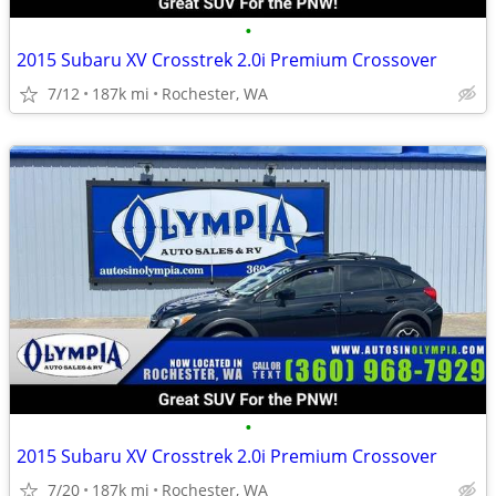
•
2015 Subaru XV Crosstrek 2.0i Premium Crossover
7/12
187k mi
Rochester, WA
•
2015 Subaru XV Crosstrek 2.0i Premium Crossover
7/20
187k mi
Rochester, WA