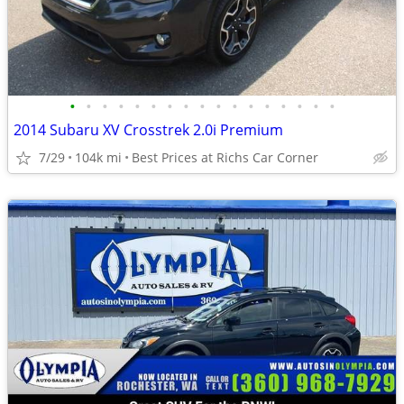
•
•
•
•
•
•
•
•
•
•
•
•
•
•
•
•
•
2014 Subaru XV Crosstrek 2.0i Premium
7/29
104k mi
Best Prices at Richs Car Corner