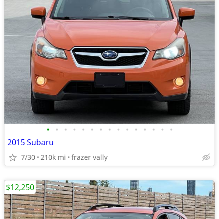
•
•
•
•
•
•
•
•
•
•
•
•
•
•
•
2015 Subaru
7/30
210k mi
frazer vally
$12,250