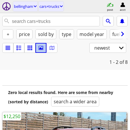
bellingham
cars+trucks
post
acct
+
price
sold by
type
model year
fuel
newest
1 - 2
of 8
Zero local results found. Here are some from nearby
search a wider area
(sorted by distance)
$12,250