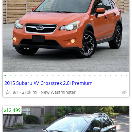
•
•
•
•
•
•
•
•
•
•
•
•
•
•
•
•
•
•
•
•
•
•
•
•
2015 Subaru XV Crosstrek 2.0i Premium
8/1
210k mi
New Westminster
$12,499