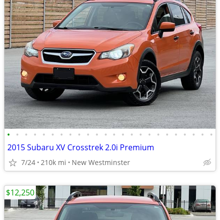
•
•
•
•
•
•
•
•
•
•
•
•
•
•
•
•
•
•
•
•
•
•
•
•
2015 Subaru XV Crosstrek 2.0i Premium
7/24
210k mi
New Westminster
$12,250