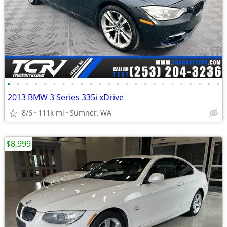
•
•
•
•
•
•
•
•
•
•
•
•
•
•
•
•
•
•
•
•
•
•
•
•
2013 BMW 3 Series 335i xDrive
8/6
111k mi
Sumner, WA
$8,999