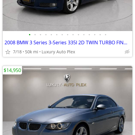
•
•
•
•
•
•
•
•
•
•
•
•
•
•
•
2008 BMW 3 Series 3-Series 335I 2D TWIN TURBO FIND SUPER LOW MILES 49,
7/18
50k mi
Luxury Auto Plex
$14,950