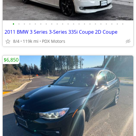
•
•
•
•
•
•
•
•
•
•
•
•
•
•
•
•
•
•
•
•
•
2011 BMW 3 Series 3-Series 335i Coupe 2D Coupe
8/4
119k mi
PDX Motors
$6,850