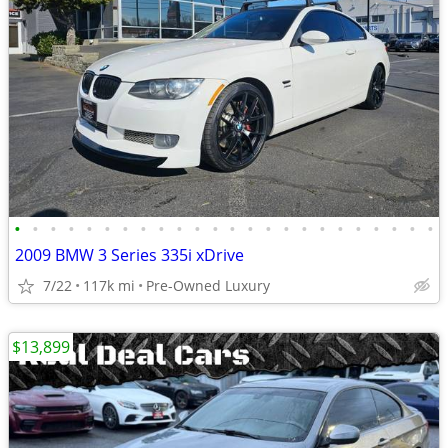
•
•
•
•
•
•
•
•
•
•
•
•
•
•
•
•
•
•
•
•
•
•
•
•
2009 BMW 3 Series 335i xDrive
7/22
117k mi
Pre-Owned Luxury
$13,899