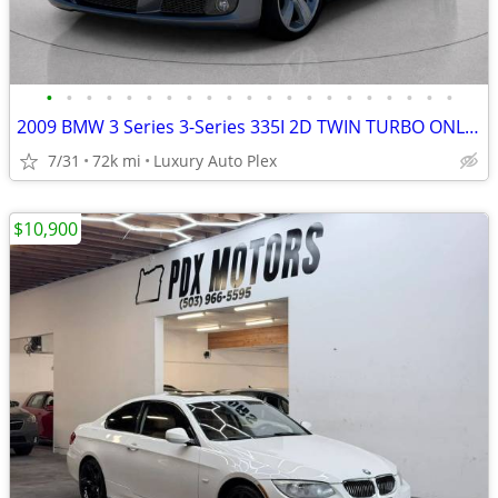
•
•
•
•
•
•
•
•
•
•
•
•
•
•
•
•
•
•
•
•
•
2009 BMW 3 Series 3-Series 335I 2D TWIN TURBO ONLY 71,000 MILES Conver
7/31
72k mi
Luxury Auto Plex
$10,900