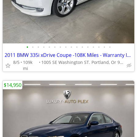
•
•
•
•
•
•
•
•
•
•
•
•
•
•
•
•
2011 BMW 335i xDrive Coupe -108K Miles - Warranty Included!
8/5
109k
1005 SE Washington ST. Portland, Or 97214
mi
$14,950