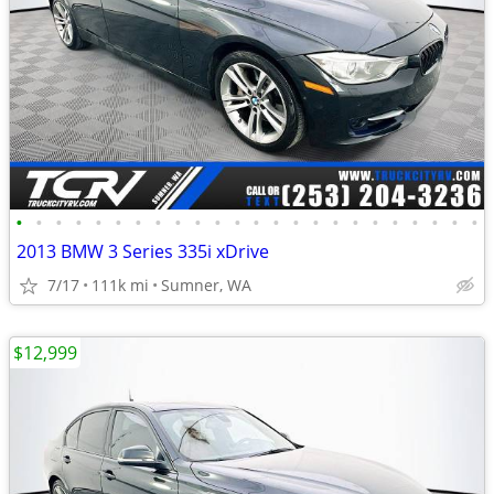
•
•
•
•
•
•
•
•
•
•
•
•
•
•
•
•
•
•
•
•
•
•
•
•
2013 BMW 3 Series 335i xDrive
7/17
111k mi
Sumner, WA
$12,999