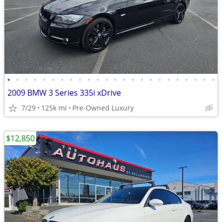
•
•
•
•
•
•
•
•
•
•
•
•
•
•
•
•
•
•
•
•
•
•
•
•
2009 BMW 3 Series 335i xDrive
7/29
125k mi
Pre-Owned Luxury
$12,850