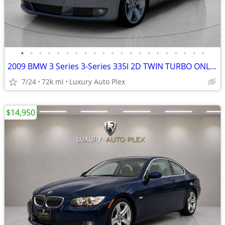
•
•
•
•
•
•
•
•
•
•
•
•
•
•
•
•
•
•
•
•
•
2009 BMW 3 Series 3-Series 335I 2D TWIN TURBO ONLY 71,000 MILES Conver
7/24
72k mi
Luxury Auto Plex
$14,950