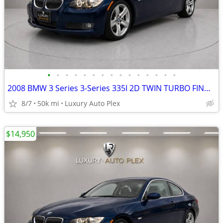
•
•
•
•
•
•
•
•
•
•
•
•
•
•
•
2008 BMW 3 Series 3-Series 335I 2D TWIN TURBO FIND SUPER LOW MILES 49,
8/7
50k mi
Luxury Auto Plex
$14,950