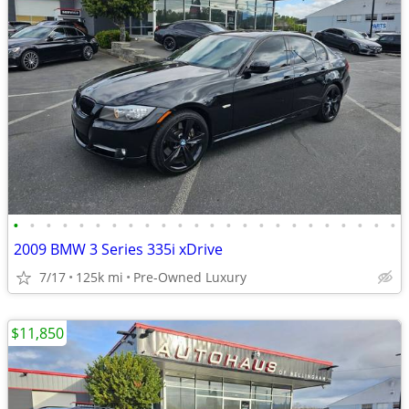
•
•
•
•
•
•
•
•
•
•
•
•
•
•
•
•
•
•
•
•
•
•
•
•
2009 BMW 3 Series 335i xDrive
7/17
125k mi
Pre-Owned Luxury
$11,850