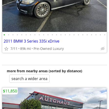
•
•
•
•
•
•
•
•
•
•
•
•
•
•
•
•
•
•
•
•
•
•
•
•
2011 BMW 3 Series 335i xDrive
7/11
89k mi
Pre-Owned Luxury
more from nearby areas (sorted by distance)
search a wider area
$11,850