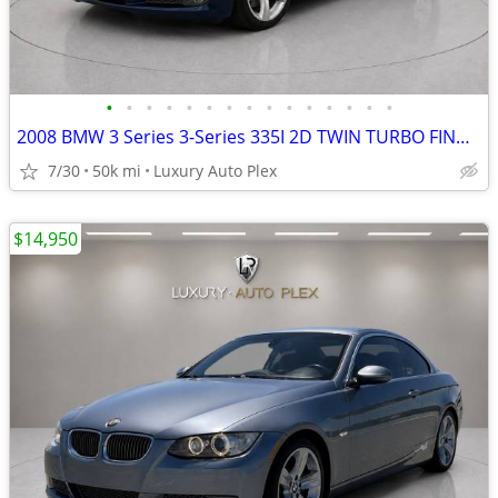
•
•
•
•
•
•
•
•
•
•
•
•
•
•
•
2008 BMW 3 Series 3-Series 335I 2D TWIN TURBO FIND SUPER LOW MILES 49,
7/30
50k mi
Luxury Auto Plex
$14,950