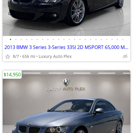
•
•
•
•
•
•
•
•
•
•
•
•
•
•
•
•
•
•
•
•
•
•
2013 BMW 3 Series 3-Series 335I 2D MSPORT 65,000 MILES LOADED SHARP Co
8/7
65k mi
Luxury Auto Plex
$14,950