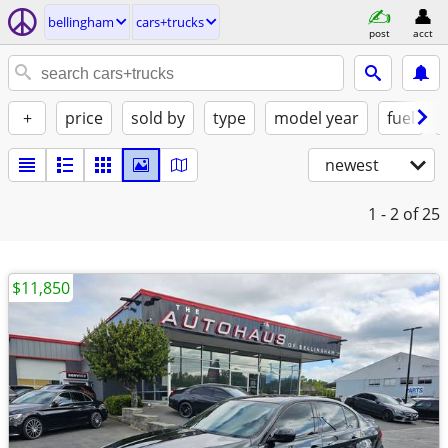
bellingham
cars+trucks
post
acct
+
price
sold by
type
model year
fuel
newest
1 - 2
of 25
$11,850