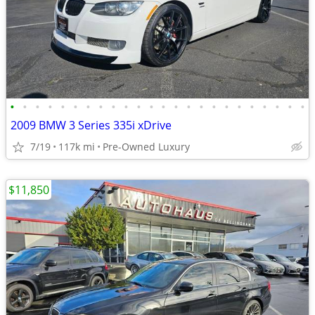
•
•
•
•
•
•
•
•
•
•
•
•
•
•
•
•
•
•
•
•
•
•
•
•
2009 BMW 3 Series 335i xDrive
7/19
117k mi
Pre-Owned Luxury
$11,850