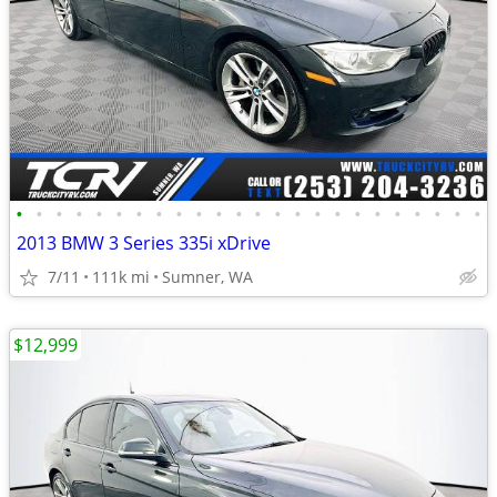
•
•
•
•
•
•
•
•
•
•
•
•
•
•
•
•
•
•
•
•
•
•
•
•
2013 BMW 3 Series 335i xDrive
7/11
111k mi
Sumner, WA
$12,999