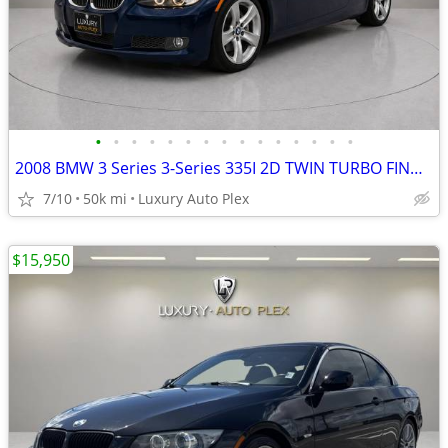
•
•
•
•
•
•
•
•
•
•
•
•
•
•
•
2008 BMW 3 Series 3-Series 335I 2D TWIN TURBO FIND SUPER LOW MILES 49,
7/10
50k mi
Luxury Auto Plex
$15,950