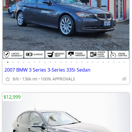
•
•
•
•
•
•
•
•
•
•
•
•
•
•
•
•
•
•
•
•
•
•
•
2007 BMW 3 Series 3-Series 335i Sedan
8/6
136k mi
100% APPROVALS
$12,999