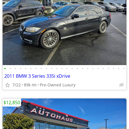
•
•
•
•
•
•
•
•
•
•
•
•
•
•
•
•
•
•
•
•
•
•
•
•
2011 BMW 3 Series 335i xDrive
7/22
89k mi
Pre-Owned Luxury
$12,850