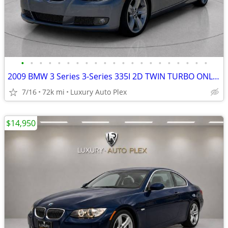
•
•
•
•
•
•
•
•
•
•
•
•
•
•
•
•
•
•
•
•
•
2009 BMW 3 Series 3-Series 335I 2D TWIN TURBO ONLY 71,000 MILES Conver
7/16
72k mi
Luxury Auto Plex
$14,950