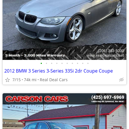
•
•
•
•
•
•
•
•
•
•
2012 BMW 3 Series 3-Series 335i 2dr Coupe Coupe
7/15
74k mi
Real Deal Cars