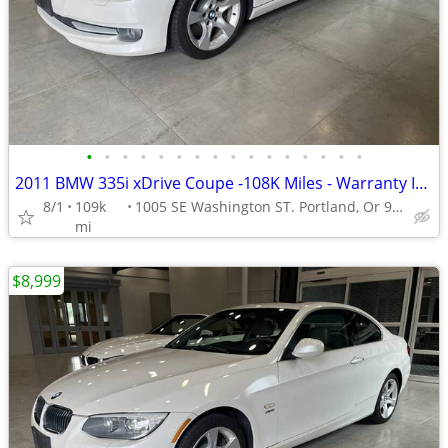
•
•
•
•
•
•
•
•
•
•
•
•
•
•
•
•
2011 BMW 335i xDrive Coupe -108K Miles - Warranty Included!
8/1
109k
1005 SE Washington ST. Portland, Or 97214
mi
$8,999