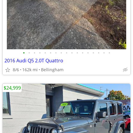
•
•
•
•
•
•
•
•
•
•
•
•
•
•
•
•
•
2016 Audi Q5 2.0T Quattro
8/6
162k mi
Bellingham
$24,999