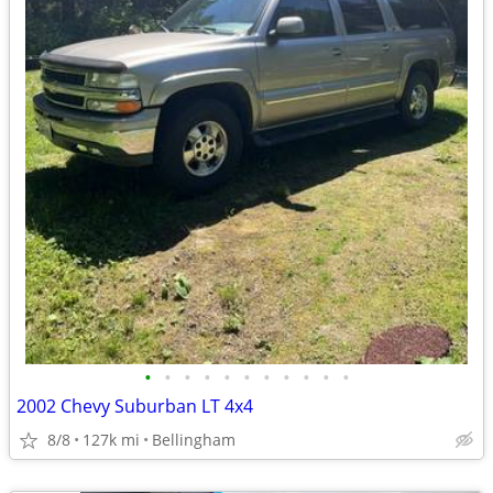
•
•
•
•
•
•
•
•
•
•
•
2002 Chevy Suburban LT 4x4
8/8
127k mi
Bellingham