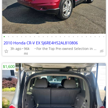
•
•
•
•
•
•
•
•
•
•
•
•
•
•
•
•
•
•
•
•
•
•
•
•
2010 Honda CR-V EX 5J6RE4H52AL810806
3h ago
96k
For the Top Pre-owned Selection in the s
mi
$1,600