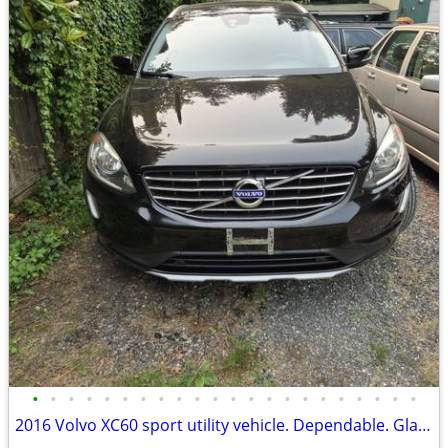
•
•
•
•
•
•
•
•
•
•
•
•
•
•
•
•
•
•
•
•
•
•
2016 Volvo XC60 sport utility vehicle. Dependable. Glass roof!