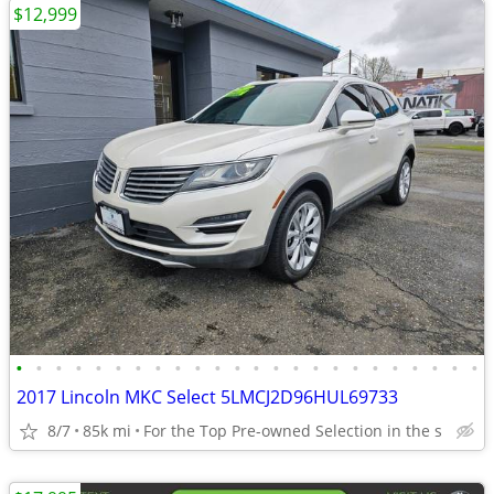
$12,999
•
•
•
•
•
•
•
•
•
•
•
•
•
•
•
•
•
•
•
•
•
•
•
•
2017 Lincoln MKC Select 5LMCJ2D96HUL69733
8/7
85k mi
For the Top Pre-owned Selection in the s