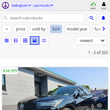
bellingham
cars+trucks
post
acct
+
price
sold by
SUV
model year
fuel
newest
1 - 2
of 325
$34,999