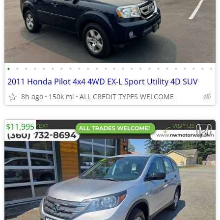
•
•
•
•
•
•
•
•
•
•
•
•
•
•
•
•
•
•
•
•
•
•
•
•
2011 Honda Pilot 4x4 4WD EX-L Sport Utility 4D SUV
8h ago
150k mi
ALL CREDIT TYPES WELCOME
$11,995