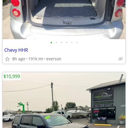
•
•
•
•
•
•
Chevy HHR
8h ago
191k mi
everson
$10,999