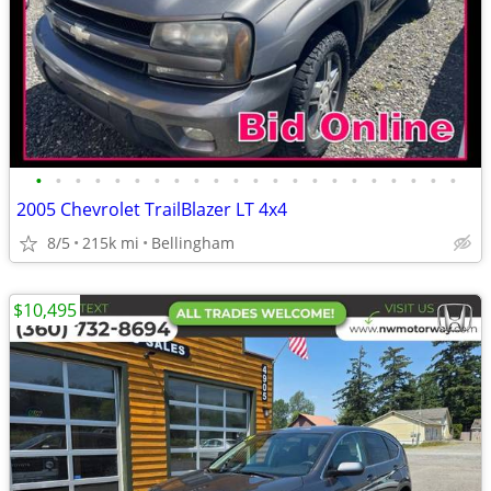
•
•
•
•
•
•
•
•
•
•
•
•
•
•
•
•
•
•
•
•
•
•
2005 Chevrolet TrailBlazer LT 4x4
8/5
215k mi
Bellingham
$10,495