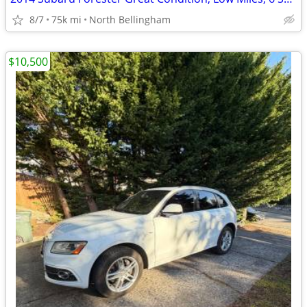
8/7
75k mi
North Bellingham
$10,500