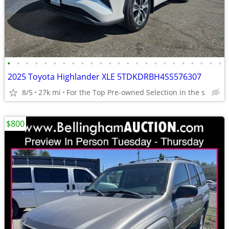
•
•
•
•
•
•
•
•
•
•
•
•
•
•
•
•
•
•
•
•
•
•
•
•
2025 Toyota Highlander XLE 5TDKDRBH4SS576307
8/5
27k mi
For the Top Pre-owned Selection in the s
$800