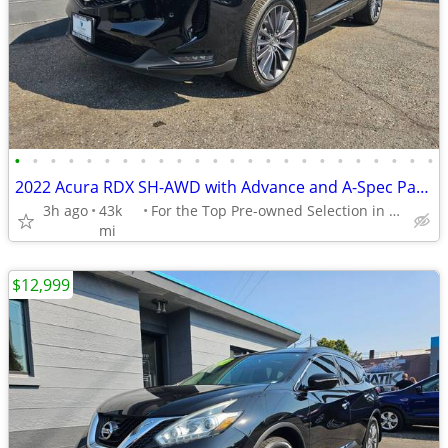
•
•
•
•
•
•
•
•
•
•
•
•
•
•
•
•
•
•
•
•
•
•
•
•
2022 Acura RDX SH-AWD with Advance and A-Spec Package 5J8TC2H88NL80440
3h ago
43k
For the Top Pre-owned Selection in the s
mi
$12,999