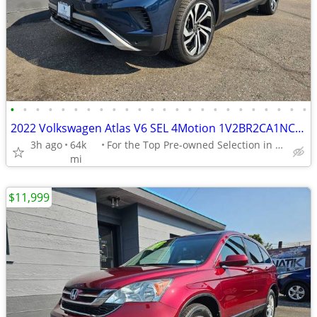
•
•
•
•
•
•
•
•
•
•
•
•
•
•
•
•
•
•
•
•
•
•
•
•
2022 Volkswagen Atlas V6 SEL 4Motion 1V2BR2CA1NC512398
3h ago
64k
For the Top Pre-owned Selection in the s
mi
$11,999