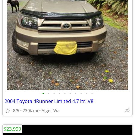
•
•
•
•
•
•
•
•
•
•
2004 Toyota 4Runner Limited 4.7 ltr. V8
8/5
230k mi
Alger Wa
$23,999