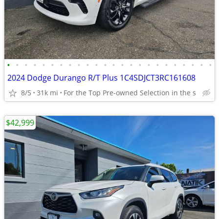
•
•
•
•
•
•
•
•
•
•
•
•
•
•
•
•
•
•
•
•
•
•
•
•
2024 Dodge Durango R/T Plus 1C4SDJCT3RC161608
8/5
31k mi
For the Top Pre-owned Selection in the s
$42,999