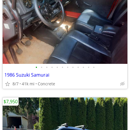
•
•
•
•
•
•
•
•
•
•
•
•
1986 Suzuki Samurai
8/7
41k mi
Concrete
$7,950