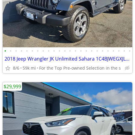
•
•
•
•
•
•
•
•
•
•
•
•
•
•
•
•
•
•
•
•
•
•
•
•
2018 Jeep Wrangler JK Unlimited Sahara 1C4BJWEGXJL802571
8/6
59k mi
For the Top Pre-owned Selection in the s
$29,999