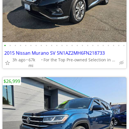
•
•
•
•
•
•
•
•
•
•
•
•
•
•
•
•
•
•
•
•
•
•
•
•
2015 Nissan Murano SV 5N1AZ2MH6FN218733
3h ago
67k
For the Top Pre-owned Selection in the s
mi
$26,999