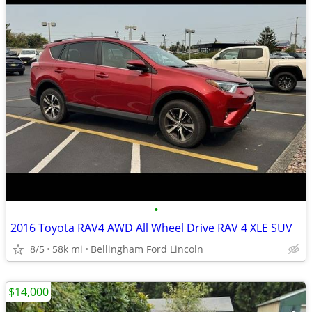
•
2016 Toyota RAV4 AWD All Wheel Drive RAV 4 XLE SUV
8/5
58k mi
Bellingham Ford Lincoln
$14,000