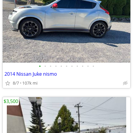
•
•
•
•
•
•
•
•
•
•
•
2014 Nissan Juke nismo
8/7
107k mi
$3,500