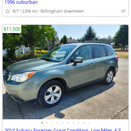
1996 suburban
8/7
239k mi
Bellingham downtown
$11,500
•
•
•
•
•
•
•
•
•
•
2014 Subaru Forester Great Condition, Low Miles, 6 Spd Manual