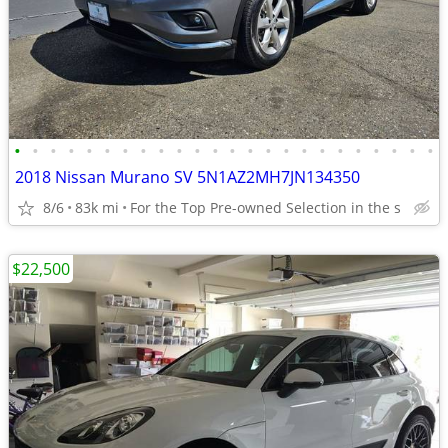
•
•
•
•
•
•
•
•
•
•
•
•
•
•
•
•
•
•
•
•
•
•
•
•
2018 Nissan Murano SV 5N1AZ2MH7JN134350
8/6
83k mi
For the Top Pre-owned Selection in the s
$22,500