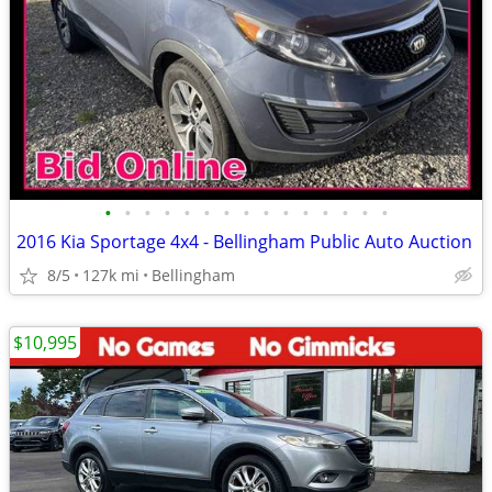
•
•
•
•
•
•
•
•
•
•
•
•
•
•
•
2016 Kia Sportage 4x4 - Bellingham Public Auto Auction
8/5
127k mi
Bellingham
$10,995