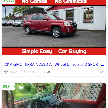
$7,995
•
•
•
•
•
•
•
•
•
•
•
•
•
2014 GMC TERRAIN AWD All Wheel Drive SLE-2 SPORT UTILITY 4D SUV
8/7
111k mi
Cars to Go
$9,000