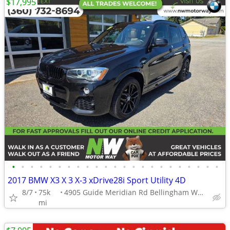
$17,995
•
•
•
•
•
•
•
•
•
•
•
•
•
•
•
•
•
•
•
•
•
•
•
2017 BMW X3 X 3 X-3 xDrive28i Sport Utility 4D
8/7
75k
4905 Guide Meridian Rd Bellingham WA 98226
mi