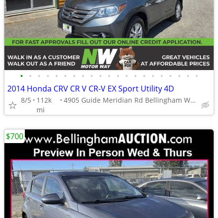
•
•
•
•
•
•
•
•
•
•
•
•
•
•
•
•
•
•
•
•
•
2014 Honda CRV CR V CR-V EX Sport Utility 4D
8/5
112k
4905 Guide Meridian Rd Bellingham WA 98226
mi
$700