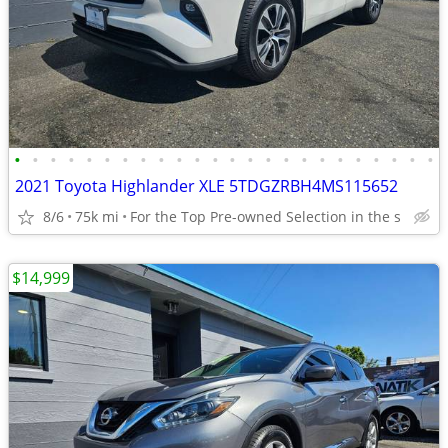
•
•
•
•
•
•
•
•
•
•
•
•
•
•
•
•
•
•
•
•
•
•
•
•
2021 Toyota Highlander XLE 5TDGZRBH4MS115652
8/6
75k mi
For the Top Pre-owned Selection in the s
$14,999