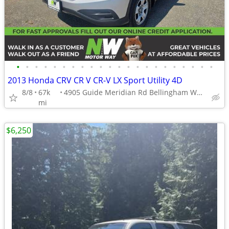
•
•
•
•
•
•
•
•
•
•
•
•
•
•
•
•
•
•
•
•
•
•
2013 Honda CRV CR V CR-V LX Sport Utility 4D
8/8
67k
4905 Guide Meridian Rd Bellingham WA 98226
mi
$6,250