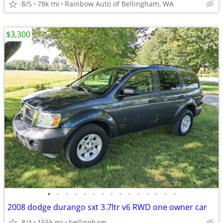
8/5
78k mi
Rainbow Auto of Bellingham, WA
$3,300
•
•
•
•
•
•
•
•
•
•
•
•
•
•
•
2008 dodge durango sxt 3.7ltr v6 RWD one owner car
8/4
155k mi
bellingham