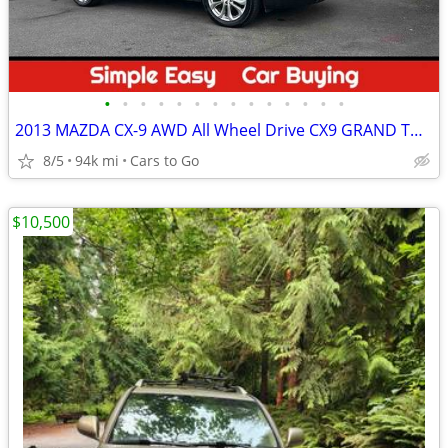
•
•
•
•
•
•
•
•
•
•
•
•
•
•
2013 MAZDA CX-9 AWD All Wheel Drive CX9 GRAND TOURING SPORT UTILITY 4D SUV
8/5
94k mi
Cars to Go
$10,500