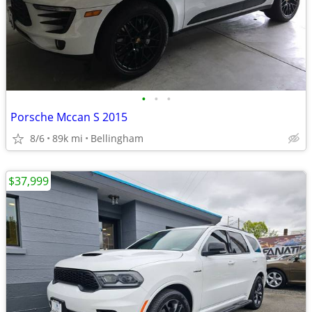
•
•
•
Porsche Mccan S 2015
8/6
89k mi
Bellingham
$37,999