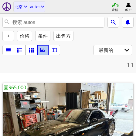
北京
autos
发贴
帐户
+
价格
条件
出售方
最新的
1
1
圓965,000