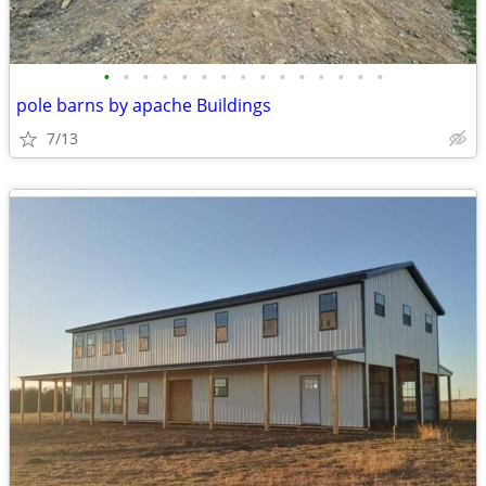
•
•
•
•
•
•
•
•
•
•
•
•
•
•
•
pole barns by apache Buildings
7/13