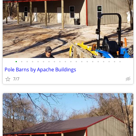
•
•
•
•
•
•
•
•
•
•
•
•
•
•
•
•
•
•
•
•
Pole Barns by Apache Buildings
7/7