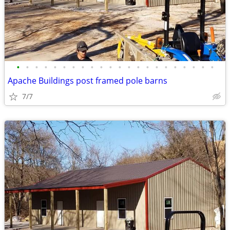
•
•
•
•
•
•
•
•
•
•
•
•
•
•
•
•
•
•
•
•
•
•
Apache Buildings post framed pole barns
7/7