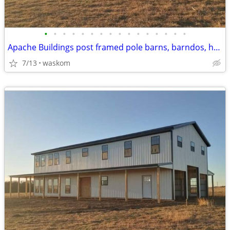
•
•
•
•
•
•
•
•
•
•
•
•
•
•
•
•
Apache Buildings post framed pole barns, barndos, hay barns
7/13
waskom