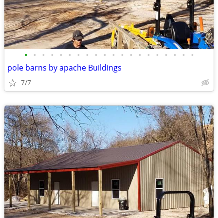
•
•
•
•
•
•
•
•
•
•
•
•
•
•
•
•
•
•
•
•
pole barns by apache Buildings
7/7