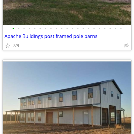
•
•
•
•
•
•
•
•
•
•
•
•
•
•
•
•
•
•
•
•
•
Apache Buildings post framed pole barns
7/9