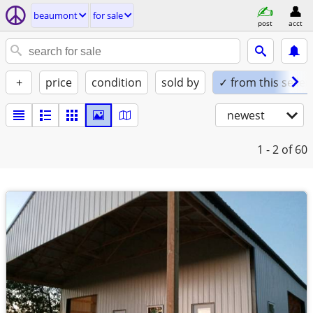
beaumont
for sale
post
acct
+
price
condition
sold by
✓ from this seller
newest
1 - 2
of 60