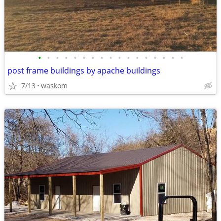
•
•
•
•
•
•
•
•
•
•
•
•
•
•
•
•
•
post frame buildings by apache buildings
7/13
waskom