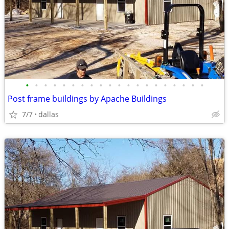
•
•
•
•
•
•
•
•
•
•
•
•
•
•
•
•
•
•
•
•
Post frame buildings by Apache Buildings
7/7
dallas