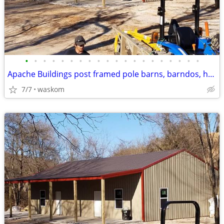
•
•
•
•
•
•
•
•
•
•
•
•
•
•
•
•
•
•
•
•
Apache Buildings post framed pole barns, barndos, hay barns
7/7
waskom