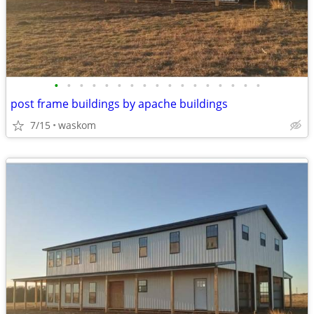
•
•
•
•
•
•
•
•
•
•
•
•
•
•
•
•
•
post frame buildings by apache buildings
7/15
waskom