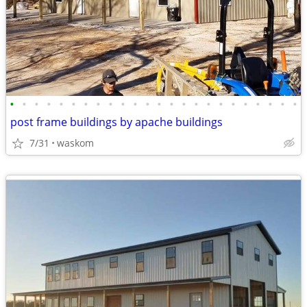
•
•
•
•
•
•
•
•
•
•
•
•
•
•
•
•
•
•
•
•
•
•
•
•
post frame buildings by apache buildings
7/31
waskom