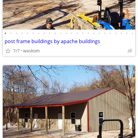
•
•
•
•
•
•
•
•
•
•
•
•
•
•
•
•
•
•
•
•
•
•
•
•
post frame buildings by apache buildings
7/7
waskom