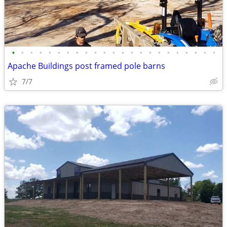
•
•
•
•
•
•
•
•
•
•
•
•
•
•
•
•
•
•
•
•
•
•
•
Apache Buildings post framed pole barns
7/7