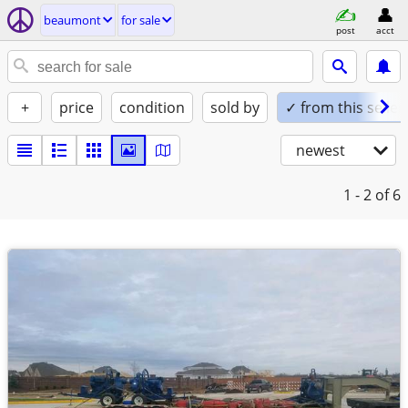
beaumont
for sale
post
acct
+
price
condition
sold by
✓ from this seller
newest
1 - 2
of 6