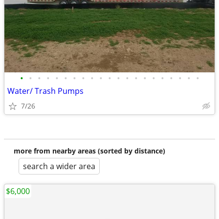
•
•
•
•
•
•
•
•
•
•
•
•
•
•
•
•
•
•
•
•
•
Water/ Trash Pumps
7/26
more from nearby areas (sorted by distance)
search a wider area
$6,000