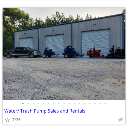
•
•
•
•
•
•
•
•
•
•
•
•
•
•
•
•
•
Water/ Trash Pump Sales and Rentals
7/26