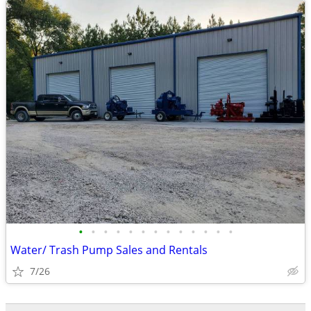
•
•
•
•
•
•
•
•
•
•
•
•
•
Water/ Trash Pump Sales and Rentals
7/26