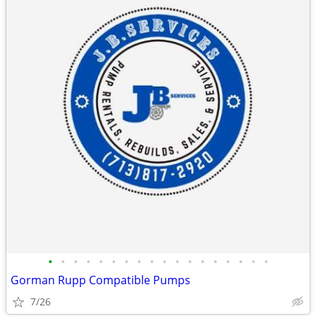
•
•
•
•
•
•
•
•
•
•
•
•
•
•
•
•
•
•
Gorman Rupp Compatible Pumps
7/26