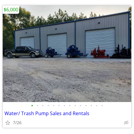
$6,000
•
•
•
•
•
•
•
•
•
•
•
•
•
•
Water/ Trash Pump Sales and Rentals
7/26