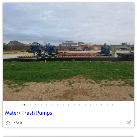
•
•
•
•
•
•
•
•
•
•
•
•
•
•
•
•
•
Water/ Trash Pumps
7/26