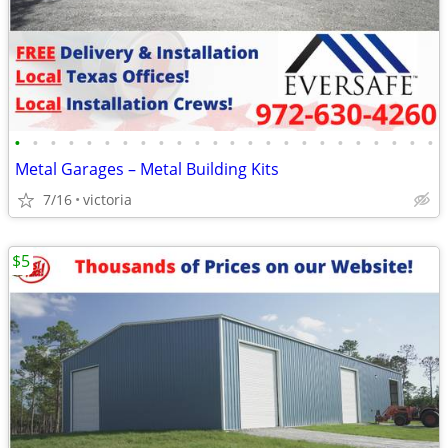
•
•
•
•
•
•
•
•
•
•
•
•
•
•
•
•
•
•
•
•
•
•
•
•
Metal Garages – Metal Building Kits
7/16
victoria
$5