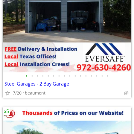
•
•
•
•
•
•
•
•
•
•
•
•
•
•
•
•
Steel Garages - 2 Bay Garage
7/20
beaumont
$5