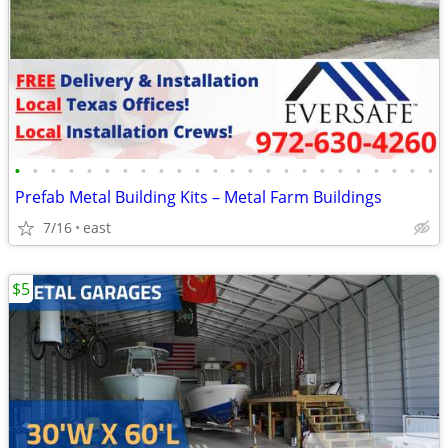
•
•
•
•
•
•
•
•
•
•
•
•
•
•
•
•
•
•
•
•
•
•
•
•
Prefab Metal Building Kits – Metal Farm Buildings
7/16
east
$5