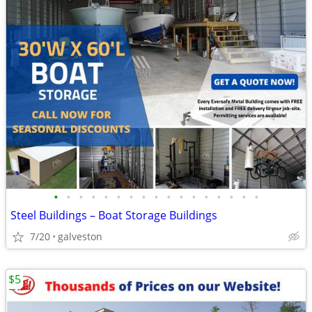
•
•
•
•
•
•
•
•
•
•
•
•
•
•
•
•
•
Steel Buildings – Boat Storage Buildings
7/20
galveston
$5