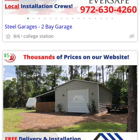
•
•
•
•
•
•
•
•
•
•
•
•
•
•
•
•
Steel Garages - 2 Bay Garage
8/6
college station
$5