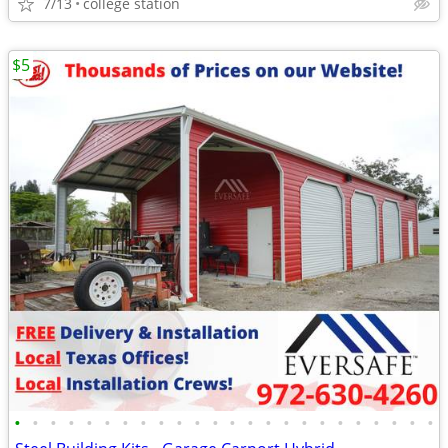
7/13
college station
$5
•
•
•
•
•
•
•
•
•
•
•
•
•
•
•
•
•
•
•
•
•
•
•
•