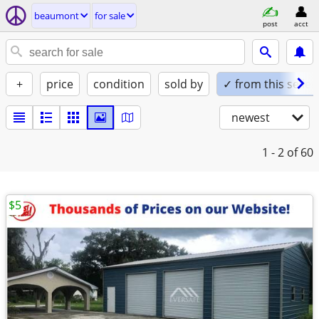
beaumont
for sale
post
acct
+
price
condition
sold by
✓ from this seller
newest
1 - 2
of 60
$5