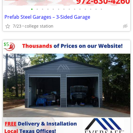
•
•
•
•
•
•
•
•
•
•
•
•
•
•
Prefab Steel Garages – 3-Sided Garage
7/23
college station
$5