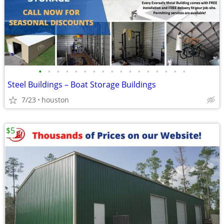
•
•
•
•
•
•
•
•
•
•
•
•
•
•
•
•
•
Steel Buildings – Boat Storage Buildings
7/23
houston
$5