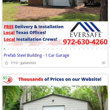
•
•
•
•
•
•
•
•
•
•
•
•
•
•
•
•
•
•
•
•
•
•
•
•
Prefab Steel Building - 1 Car Garage
7/10
galveston
$5