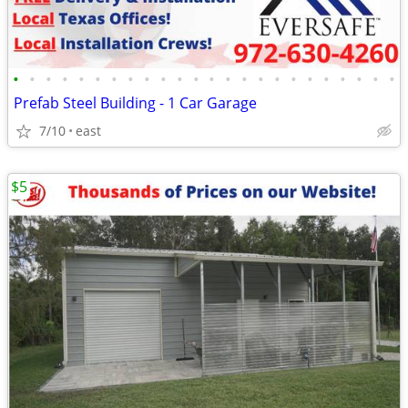
•
•
•
•
•
•
•
•
•
•
•
•
•
•
•
•
•
•
•
•
•
•
•
•
Prefab Steel Building - 1 Car Garage
7/10
east
$5