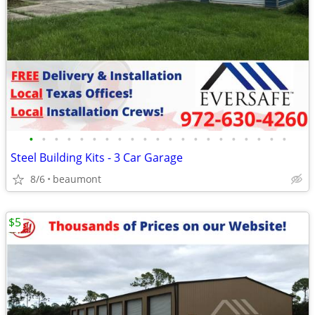
•
•
•
•
•
•
•
•
•
•
•
•
•
•
•
•
•
•
•
•
•
Steel Building Kits - 3 Car Garage
8/6
beaumont
$5