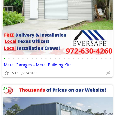
•
•
•
•
•
•
•
•
•
•
•
•
•
•
•
•
•
•
•
•
•
•
•
•
Metal Garages – Metal Building Kits
7/13
galveston
$5