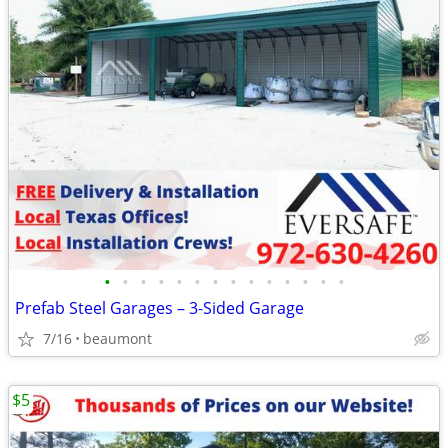
•
•
•
•
•
•
•
•
•
•
•
•
•
•
Prefab Steel Garages – 3-Sided Garage
7/16
beaumont
$5