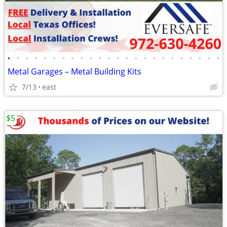
•
•
•
•
•
•
•
•
•
•
•
•
•
•
•
•
•
•
•
•
•
•
•
•
Metal Garages – Metal Building Kits
7/13
east
$5