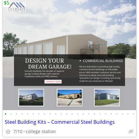
$5
•
•
•
•
•
•
•
•
•
•
•
•
•
•
•
•
•
•
•
•
•
•
•
•
Steel Building Kits – Commercial Steel Buildings
7/10
college station