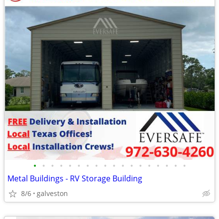
•
•
•
•
•
•
•
•
•
•
•
•
•
•
•
•
•
•
Metal Buildings - RV Storage Building
8/6
galveston