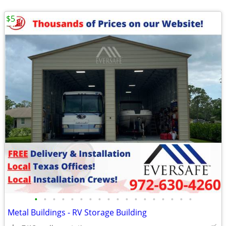
$5
•
•
•
•
•
•
•
•
•
•
•
•
•
•
•
•
•
•
Metal Buildings - RV Storage Building