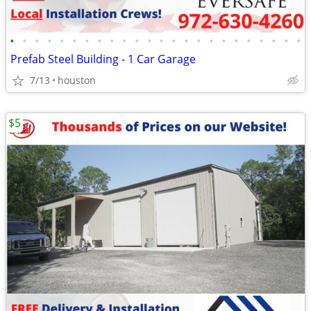
•
•
•
•
•
•
•
•
•
•
•
•
•
•
•
•
•
•
•
•
•
•
•
•
Prefab Steel Building - 1 Car Garage
7/13
houston
$5