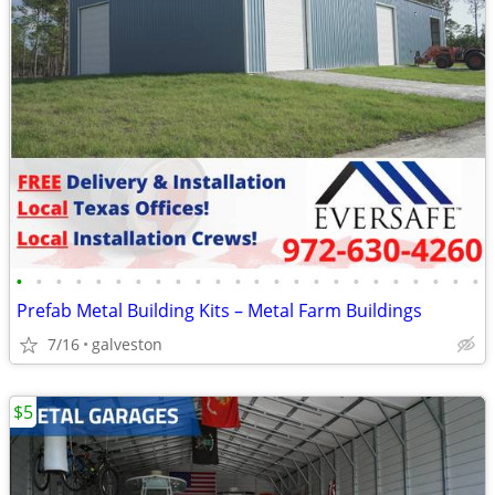
•
•
•
•
•
•
•
•
•
•
•
•
•
•
•
•
•
•
•
•
•
•
•
•
Prefab Metal Building Kits – Metal Farm Buildings
7/16
galveston
$5