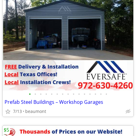
•
•
•
•
•
•
•
•
•
•
•
•
•
•
•
Prefab Steel Buildings – Workshop Garages
7/13
beaumont
$5