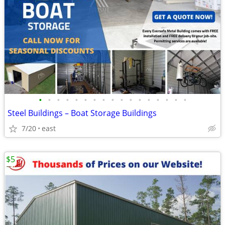
•
•
•
•
•
•
•
•
•
•
•
•
•
•
•
•
•
Steel Buildings – Boat Storage Buildings
7/20
east
$5