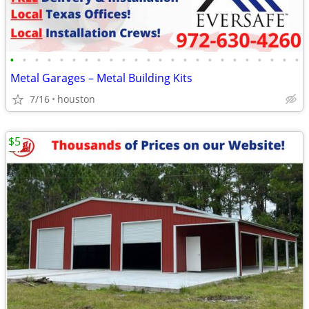
•
•
•
•
•
•
•
•
•
•
•
•
•
•
•
•
•
•
•
•
•
•
•
•
Metal Garages – Metal Building Kits
7/16
houston
$5