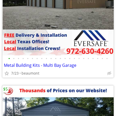
•
•
•
•
•
•
•
•
•
•
•
•
•
•
•
•
•
•
•
•
•
•
Metal Building Kits - Multi Bay Garage
7/23
beaumont
$5