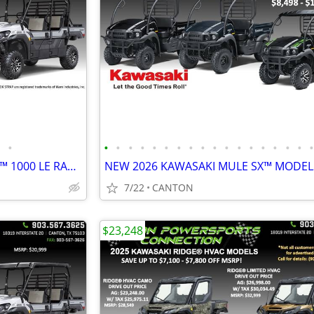
•
•
•
•
•
•
•
•
•
•
•
•
•
•
•
•
•
•
2026 KAWASAKI MULE PRO-FXT™ 1000 LE RANCH EDITION
NEW 2026 KAWASAKI MULE SX™ MODEL
7/22
CANTON
$23,248