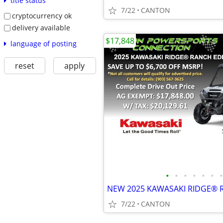
title status
7/22
CANTON
cryptocurrency ok
delivery available
$17,848
language of posting
reset
apply
•
•
•
•
•
•
•
NEW 2025 KAWASAKI RIDGE® 
7/22
CANTON