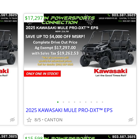
$17,297
•
•
•
•
•
•
•
•
•
2025 KAWASAKI MULE PRO-DXT™ EPS
8/5
CANTON
$15,598