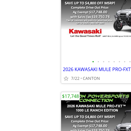
•
•
•
•
•
•
•
•
7/22
CANTON
$17,748