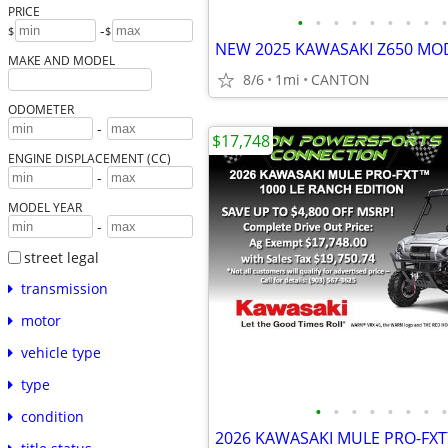
PRICE
•
•
•
•
•
•
•
•
•
-
$
$
NEW 2025 KAWASAKI Z650 MO
MAKE AND MODEL
8/6
1mi
CANTON
ODOMETER
-
$17,748
ENGINE DISPLACEMENT (CC)
-
MODEL YEAR
-
street legal
transmission
motor
vehicle type
type
•
•
•
•
•
•
•
•
condition