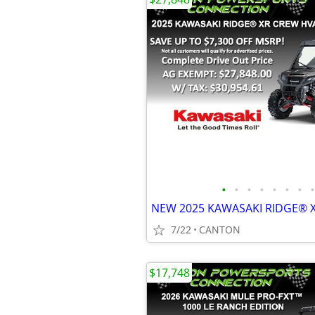
•
•
•
•
•
•
•
•
NEW 2025 KAWASAKI RIDGE® 
7/22
CANTON
$17,748