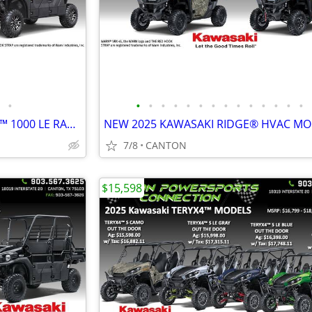
•
•
•
•
•
•
•
•
•
•
•
•
•
•
•
2026 KAWASAKI MULE PRO-FXT™ 1000 LE RANCH EDITION
NEW 2025 KAWASAKI RIDGE® HVAC MO
7/8
CANTON
$15,598