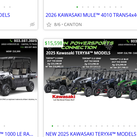
•
•
•
•
•
•
•
•
•
•
•
DELS
8/6
CANTON
$15,598
•
•
•
•
•
•
•
•
•
•
•
•
•
•
•
•
•
2026 KAWASAKI MULE PRO-FXT™ 1000 LE RANCH EDITION
NEW 2025 KAWASAKI TERYX4™ MODELS