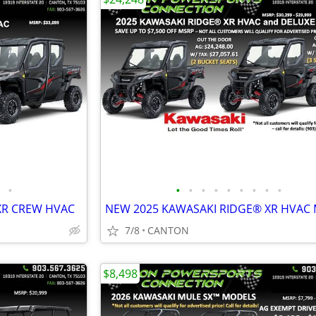
•
•
•
•
•
•
•
•
•
•
XR CREW HVAC
7/8
CANTON
$8,498