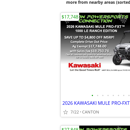
more from nearby areas (sorted
$17,748
•
•
•
•
•
•
•
•
7/22
CANTON
$27,848