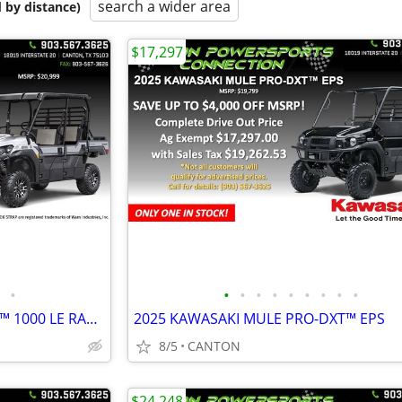
search a wider area
 by distance)
$17,297
•
•
•
•
•
•
•
•
•
•
2026 KAWASAKI MULE PRO-FXT™ 1000 LE RANCH EDITION
2025 KAWASAKI MULE PRO-DXT™ EPS
8/5
CANTON
$24,248