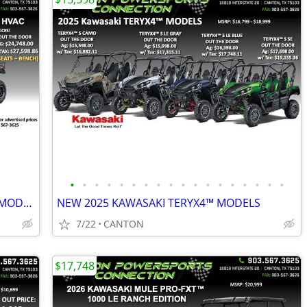
•
•
•
•
•
•
•
•
•
•
•
•
•
•
•
•
•
•
NEW 2025 KAWASAKI RIDGE® XR HVAC MODELS
NEW 2025 KAWASAKI TERYX4™ MODELS
7/22
CANTON
$17,748