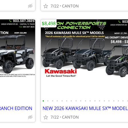
7/22
CANTON
$8,498
•
•
•
•
•
•
•
•
•
•
•
•
•
•
•
•
•
•
RANCH EDITION
NEW 2026 KAWASAKI MULE SX™ MODEL
7/22
CANTON