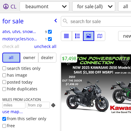
CL
beaumont
for sale (all)
all
for sale
atvs, utvs, snowmobiles
9
new
motorcycles/scooters
1
check all
uncheck all
all
owner
dealer
$7,498
search titles only
has image
posted today
hide duplicates
MILES FROM LOCATION

use map...
from this seller only
free