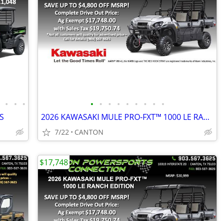
•
•
•
•
•
•
•
•
•
•
•
•
•
S
2026 KAWASAKI MULE PRO-FXT™ 1000 LE RANCH EDITION
7/22
CANTON
$17,748