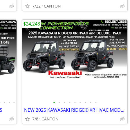
7/22
CANTON
$24,248
•
•
•
•
•
•
•
•
•
•
•
•
•
S
NEW 2025 KAWASAKI RIDGE® XR HVAC MODELS
7/8
CANTON