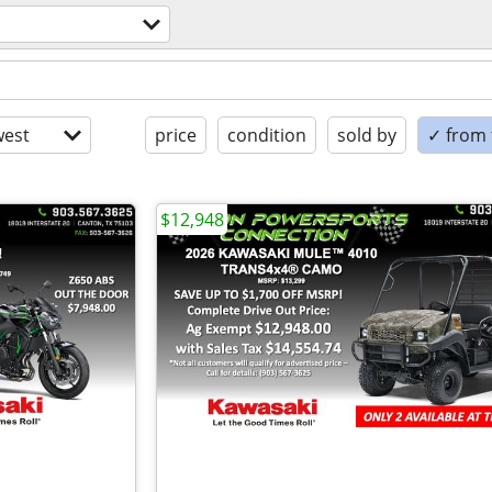
est
price
condition
sold by
✓ from t
$12,948