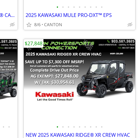
•
•
•
•
•
•
•
•
•
2026 KAWASAKI MULE™ 4010 TRANS4x4® CAMO
2025 KAWASAKI MULE PRO-DXT™ EPS
8/6
CANTON
$27,848
•
•
•
•
•
•
•
•
•
•
•
NEW 2025 KAWASAKI RIDGE® XR CREW HVAC