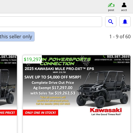
post
acct
his seller only
1 - 9
of 60
$19,297