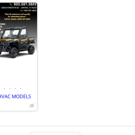
•
•
•
•
 HVAC MODELS