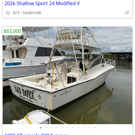
2026 Shallow Sport 24 Modified V
8/3
Seabrook
$83,000
•
•
•
•
•
•
•
•
•
•
•