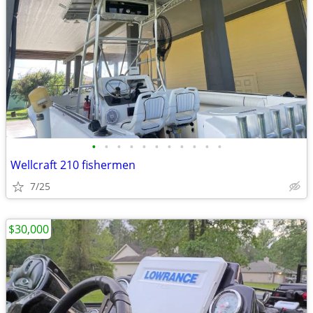
•
•
•
•
•
•
•
•
•
•
•
Wellcraft 210 fishermen
7/25
$30,000