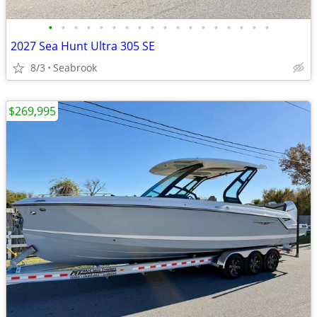
•
•
•
•
•
•
•
•
•
•
•
•
•
•
•
•
•
•
2027 Sea Hunt Ultra 305 SE
8/3
Seabrook
$269,995