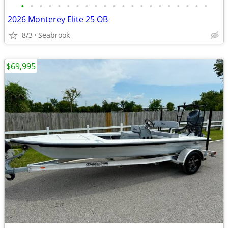
•
•
•
•
•
•
•
•
•
•
•
•
•
•
•
•
•
•
•
•
•
2026 Monterey Elite 25 OB
8/3
Seabrook
$69,995