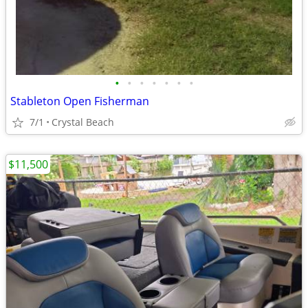
•
•
•
•
•
•
•
Stableton Open Fisherman
7/1
Crystal Beach
$11,500