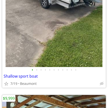
•
•
•
•
•
•
•
•
•
•
•
Shallow sport boat
7/19
Beaumont
$9,999