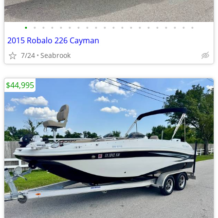
•
•
•
•
•
•
•
•
•
•
•
•
•
•
•
•
•
•
•
•
2015 Robalo 226 Cayman
7/24
Seabrook
$44,995