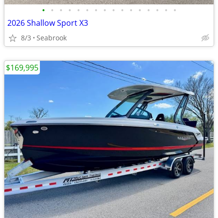
•
•
•
•
•
•
•
•
•
•
•
•
•
•
•
•
2026 Shallow Sport X3
8/3
Seabrook
$169,995