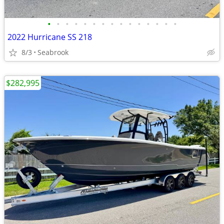
•
•
•
•
•
•
•
•
•
•
•
•
•
•
•
2022 Hurricane SS 218
8/3
Seabrook
$282,995