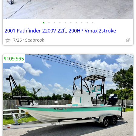
•
•
•
•
•
•
•
•
•
•
2001 Pathfinder 2200V 22ft, 200HP Vmax 2stroke
7/26
Seabrook
$109,995