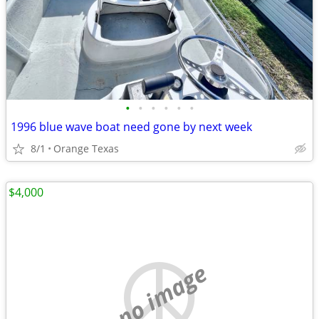
•
•
•
•
•
•
1996 blue wave boat need gone by next week
8/1
Orange Texas
$4,000
no image