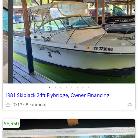
•
•
•
•
•
•
•
•
1981 Skipjack 24ft Flybridge, Owner Financing
7/17
Beaumont
$6,950