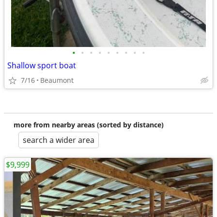
•
•
•
•
•
•
•
•
•
Shallow sport boat
7/16
Beaumont
more from nearby areas (sorted by distance)
search a wider area
$9,999