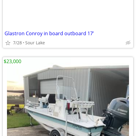
Glastron Conroy in board outboard 17’
7/28
Sour Lake
$23,000