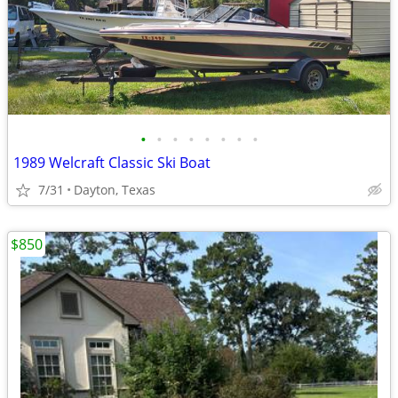
•
•
•
•
•
•
•
•
1989 Welcraft Classic Ski Boat
7/31
Dayton, Texas
$850