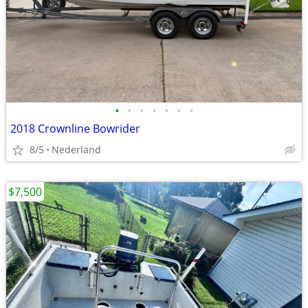
•
•
•
•
•
•
•
2018 Crownline Bowrider
8/5
Nederland
$7,500