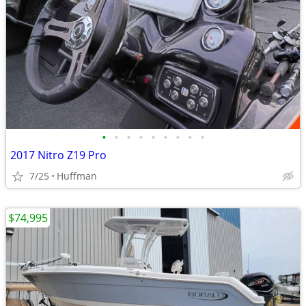
•
•
•
•
•
•
•
•
•
2017 Nitro Z19 Pro
7/25
Huffman
$74,995