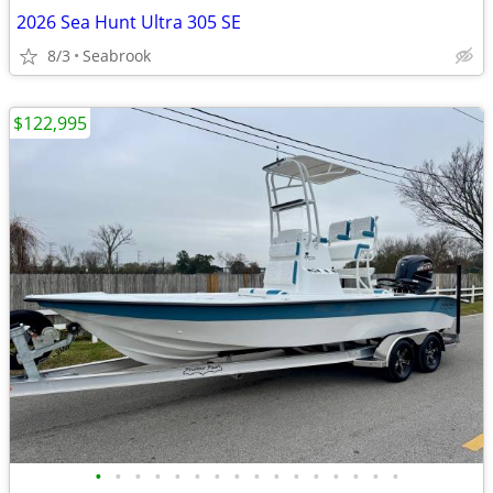
2026 Sea Hunt Ultra 305 SE
8/3
Seabrook
$122,995
•
•
•
•
•
•
•
•
•
•
•
•
•
•
•
•