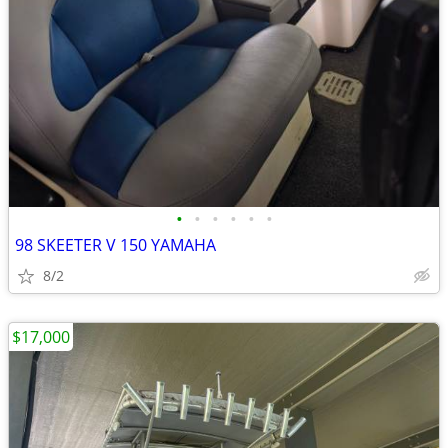
•
•
•
•
•
•
98 SKEETER V 150 YAMAHA
8/2
$17,000