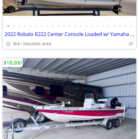
•
•
•
•
•
•
•
•
•
•
•
•
•
•
•
•
•
•
•
•
•
•
•
2022 Robalo R222 Center Console Loaded w/ Yamaha F250hp SHO & Trailer
8/4
Houston area
$18,000