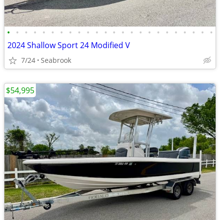
•
•
•
•
•
•
•
•
•
•
•
•
•
•
•
•
•
•
•
•
•
•
•
•
2024 Shallow Sport 24 Modified V
7/24
Seabrook
$54,995