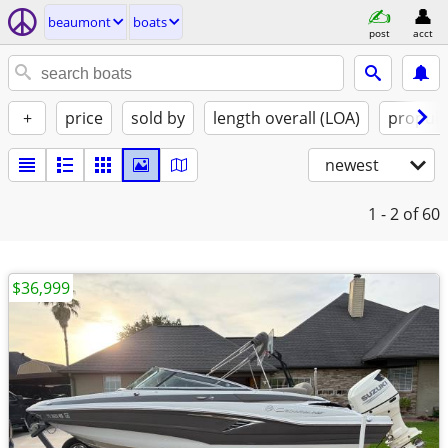
beaumont
boats
post
acct
+
price
sold by
length overall (LOA)
propuls
newest
1 - 2
of 60
$36,999