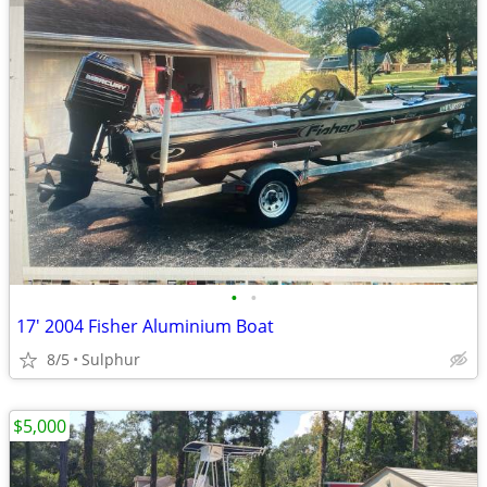
•
•
17' 2004 Fisher Aluminium Boat
8/5
Sulphur
$5,000