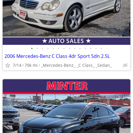
•
•
•
•
•
•
•
•
•
•
•
•
•
•
2006 Mercedes-Benz C Class 4dr Sport Sdn 2.5L
7/14
70k mi
_Mercedes-Benz_ _C Class_ _Sedan_