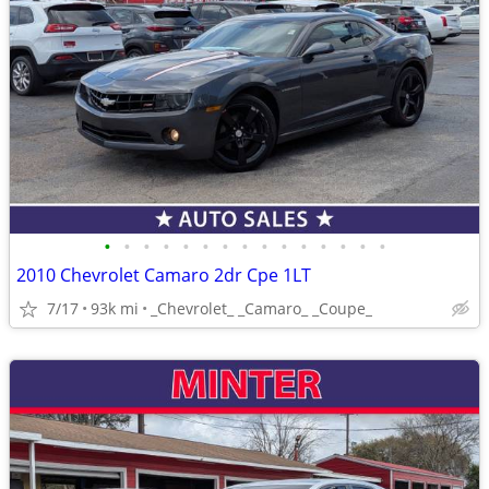
•
•
•
•
•
•
•
•
•
•
•
•
•
•
•
2010 Chevrolet Camaro 2dr Cpe 1LT
7/17
93k mi
_Chevrolet_ _Camaro_ _Coupe_