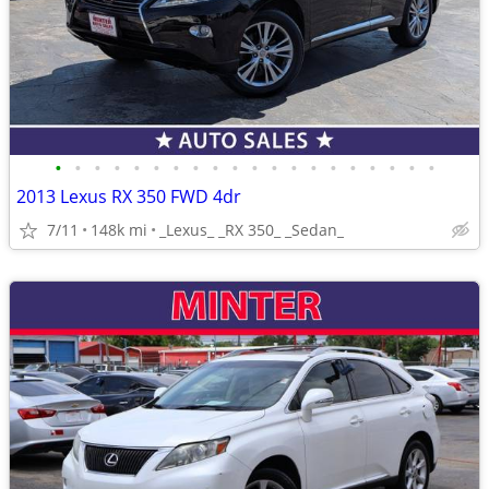
•
•
•
•
•
•
•
•
•
•
•
•
•
•
•
•
•
•
•
•
2013 Lexus RX 350 FWD 4dr
7/11
148k mi
_Lexus_ _RX 350_ _Sedan_