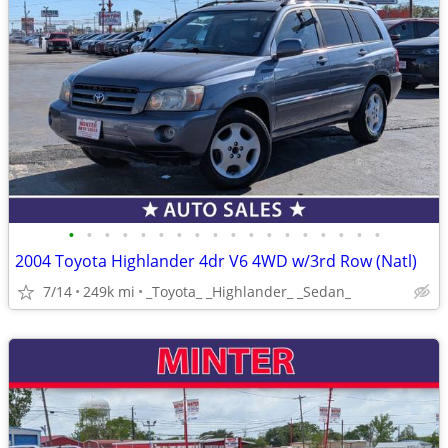
•
•
•
•
•
•
•
•
•
•
•
•
•
•
•
•
•
•
2004 Toyota Highlander 4dr V6 4WD w/3rd Row (Natl)
7/14
249k mi
_Toyota_ _Highlander_ _Sedan_