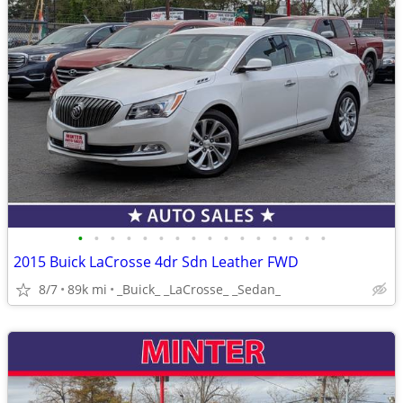
•
•
•
•
•
•
•
•
•
•
•
•
•
•
•
•
2015 Buick LaCrosse 4dr Sdn Leather FWD
8/7
89k mi
_Buick_ _LaCrosse_ _Sedan_