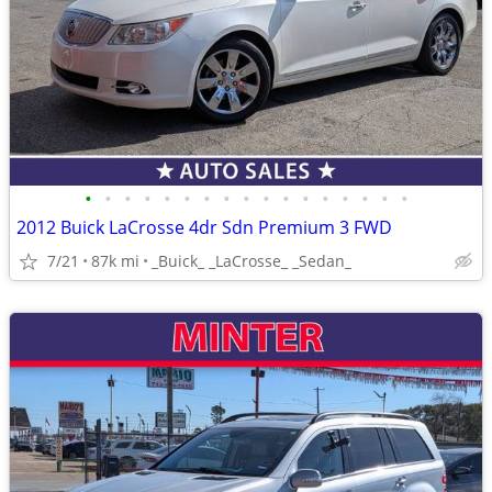
•
•
•
•
•
•
•
•
•
•
•
•
•
•
•
•
•
2012 Buick LaCrosse 4dr Sdn Premium 3 FWD
7/21
87k mi
_Buick_ _LaCrosse_ _Sedan_