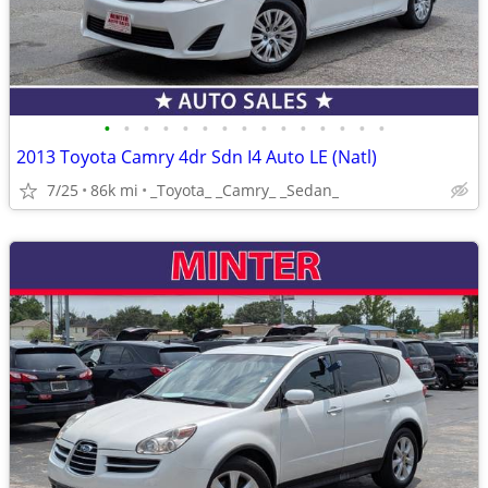
•
•
•
•
•
•
•
•
•
•
•
•
•
•
•
2013 Toyota Camry 4dr Sdn I4 Auto LE (Natl)
7/25
86k mi
_Toyota_ _Camry_ _Sedan_