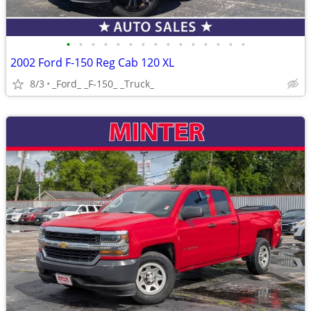
•
•
•
•
•
•
•
•
•
•
•
•
•
•
•
2002 Ford F-150 Reg Cab 120 XL
8/3
_Ford_ _F-150_ _Truck_