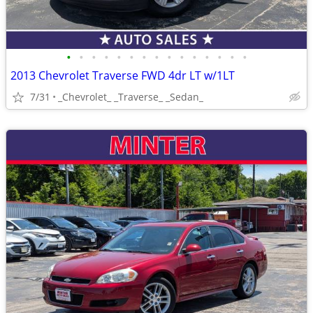
•
•
•
•
•
•
•
•
•
•
•
•
•
•
•
2013 Chevrolet Traverse FWD 4dr LT w/1LT
7/31
_Chevrolet_ _Traverse_ _Sedan_