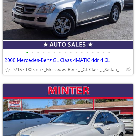
•
•
•
•
•
•
•
•
•
•
•
•
•
•
•
•
2008 Mercedes-Benz GL Class 4MATIC 4dr 4.6L
7/15
132k mi
_Mercedes-Benz_ _GL Class_ _Sedan_