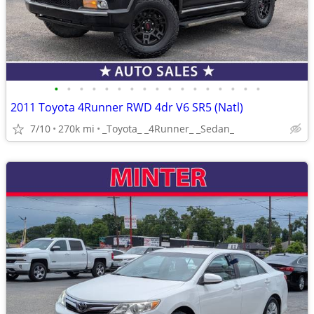
•
•
•
•
•
•
•
•
•
•
•
•
•
•
•
•
•
2011 Toyota 4Runner RWD 4dr V6 SR5 (Natl)
7/10
270k mi
_Toyota_ _4Runner_ _Sedan_