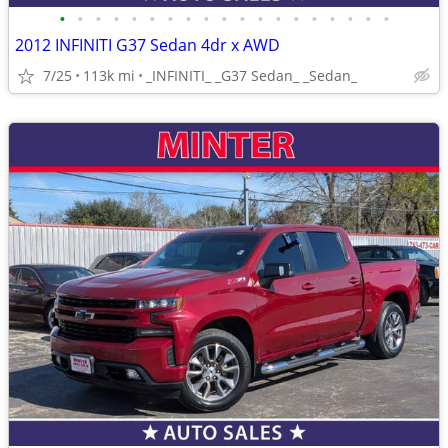
•
•
•
•
•
•
•
•
•
•
•
•
•
•
•
•
•
•
•
2012 INFINITI G37 Sedan 4dr x AWD
7/25
113k mi
_INFINITI_ _G37 Sedan_ _Sedan_