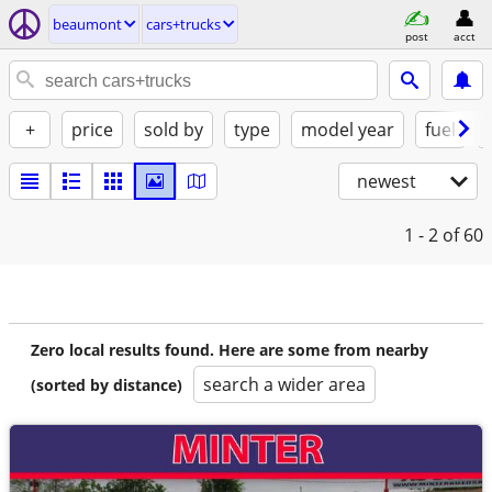
beaumont
cars+trucks
post
acct
+
price
sold by
type
model year
fuel
newest
1 - 2
of 60
Zero local results found. Here are some from nearby
search a wider area
(sorted by distance)