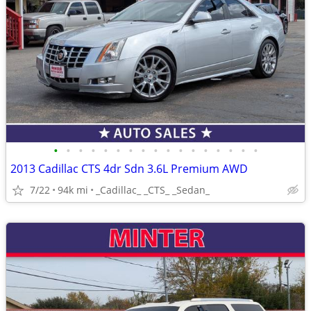
•
•
•
•
•
•
•
•
•
•
•
•
•
•
•
•
•
2013 Cadillac CTS 4dr Sdn 3.6L Premium AWD
7/22
94k mi
_Cadillac_ _CTS_ _Sedan_