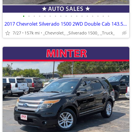
•
•
•
•
•
•
•
•
•
•
•
•
•
•
•
•
•
2017 Chevrolet Silverado 1500 2WD Double Cab 143.5 Work Truck
7/27
157k mi
_Chevrolet_ _Silverado 1500_ _Truck_