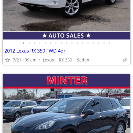
•
•
•
•
•
•
•
•
•
•
•
•
•
•
•
•
•
2012 Lexus RX 350 FWD 4dr
7/21
99k mi
_Lexus_ _RX 350_ _Sedan_