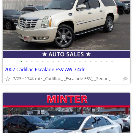
•
•
•
•
•
•
•
•
•
•
•
•
•
•
•
•
•
•
2007 Cadillac Escalade ESV AWD 4dr
7/23
174k mi
_Cadillac_ _Escalade ESV_ _Sedan_