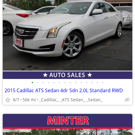
•
•
•
•
•
•
•
•
•
•
•
•
•
•
2015 Cadillac ATS Sedan 4dr Sdn 2.0L Standard RWD
8/7
56k mi
_Cadillac_ _ATS Sedan_ _Sedan_