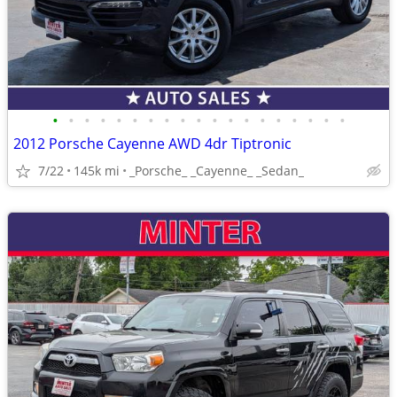
•
•
•
•
•
•
•
•
•
•
•
•
•
•
•
•
•
•
•
2012 Porsche Cayenne AWD 4dr Tiptronic
7/22
145k mi
_Porsche_ _Cayenne_ _Sedan_