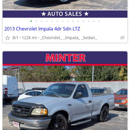
•
•
•
•
•
•
•
•
•
•
•
•
•
•
2013 Chevrolet Impala 4dr Sdn LTZ
8/1
122k mi
_Chevrolet_ _Impala_ _Sedan_