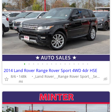
•
•
•
•
•
•
•
•
•
•
•
•
•
•
•
2014 Land Rover Range Rover Sport 4WD 4dr HSE
8/6
148k
_Land Rover_ _Range Rover Sport_ _Sedan_
mi