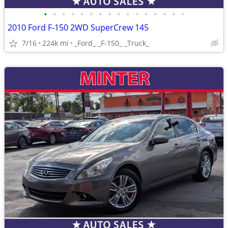
•
•
•
•
•
•
•
•
•
•
•
•
•
•
•
•
2010 Ford F-150 2WD SuperCrew 145
7/16
224k mi
_Ford_ _F-150_ _Truck_