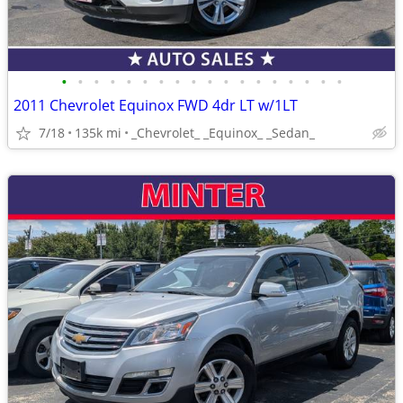
•
•
•
•
•
•
•
•
•
•
•
•
•
•
•
•
•
•
2011 Chevrolet Equinox FWD 4dr LT w/1LT
7/18
135k mi
_Chevrolet_ _Equinox_ _Sedan_