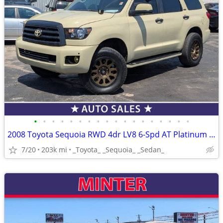
•
•
•
•
•
•
•
•
•
•
•
•
•
•
•
•
•
•
2008 Toyota Sequoia RWD 4dr LV8 6-Spd AT Platinum (Natl)
7/20
203k mi
_Toyota_ _Sequoia_ _Sedan_