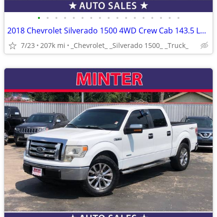
•
•
•
•
•
•
•
•
•
•
•
•
•
•
•
•
•
2018 Chevrolet Silverado 1500 4WD Crew Cab 143.5 LT w/2LT
7/23
207k mi
_Chevrolet_ _Silverado 1500_ _Truck_