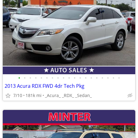
•
•
•
•
•
•
•
•
•
•
•
•
•
•
•
•
•
•
•
2013 Acura RDX FWD 4dr Tech Pkg
7/10
181k mi
_Acura_ _RDX_ _Sedan_