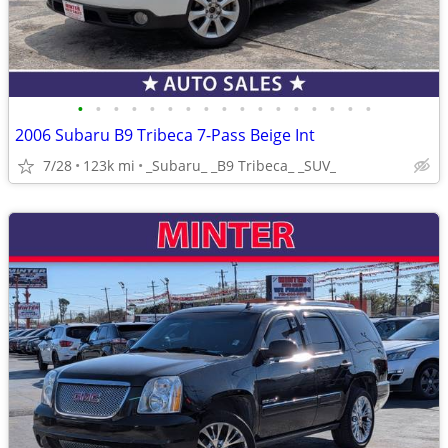
•
•
•
•
•
•
•
•
•
•
•
•
•
•
•
•
•
2006 Subaru B9 Tribeca 7-Pass Beige Int
7/28
123k mi
_Subaru_ _B9 Tribeca_ _SUV_