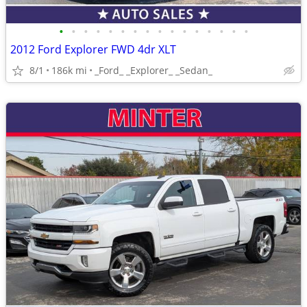
•
•
•
•
•
•
•
•
•
•
•
•
•
•
•
•
2012 Ford Explorer FWD 4dr XLT
8/1
186k mi
_Ford_ _Explorer_ _Sedan_