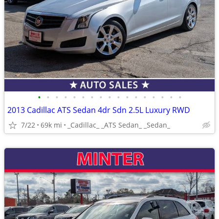
•
•
•
•
•
•
•
•
•
•
•
•
•
•
•
•
•
2013 Cadillac ATS Sedan 4dr Sdn 2.5L Luxury RWD
7/22
69k mi
_Cadillac_ _ATS Sedan_ _Sedan_