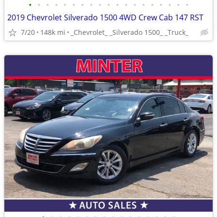
•
•
•
•
•
•
•
•
•
•
•
•
•
•
•
•
•
•
•
2019 Chevrolet Silverado 1500 4WD Crew Cab 147 RST
7/20
148k mi
_Chevrolet_ _Silverado 1500_ _Truck_