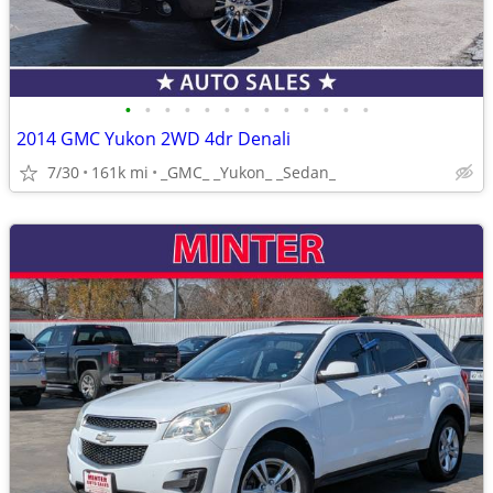
•
•
•
•
•
•
•
•
•
•
•
•
•
2014 GMC Yukon 2WD 4dr Denali
7/30
161k mi
_GMC_ _Yukon_ _Sedan_