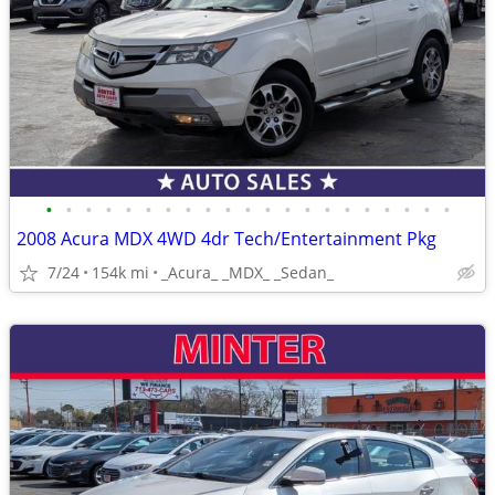
•
•
•
•
•
•
•
•
•
•
•
•
•
•
•
•
•
•
•
•
•
2008 Acura MDX 4WD 4dr Tech/Entertainment Pkg
7/24
154k mi
_Acura_ _MDX_ _Sedan_