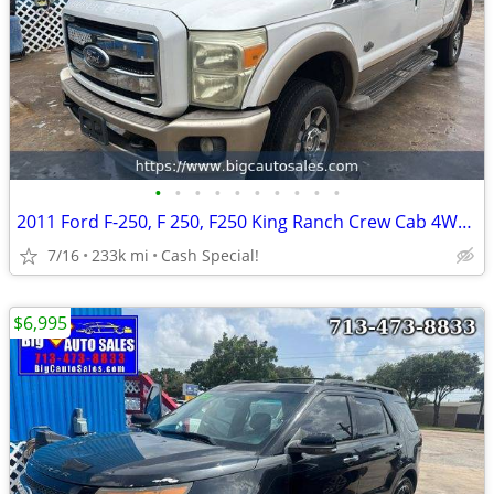
•
•
•
•
•
•
•
•
•
•
2011 Ford F-250, F 250, F250 King Ranch Crew Cab 4WD - Financing!
7/16
233k mi
Cash Special!
$6,995