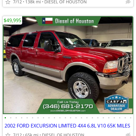
7/12
138k mi
DIESEL OF HOUSTON
$49,995
•
•
•
•
•
•
•
•
•
•
•
•
•
•
•
•
•
•
•
•
•
•
•
•
2002 FORD EXCURSION LIMITED 4X4 6.8L V10 65K MILES
7/12
65k mi
DIESEL OF HOUSTON