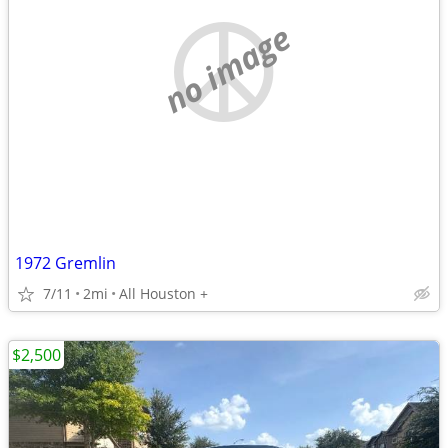
no image
1972 Gremlin
7/11
2mi
All Houston +
$2,500