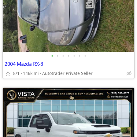
•
•
•
•
•
•
•
2004 Mazda RX-8
8/1
146k mi
Autotrader Private Seller