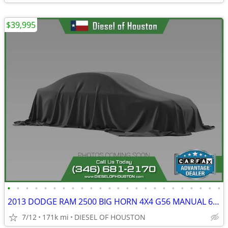
$39,995
•
•
•
•
•
•
•
•
•
•
•
•
•
•
•
•
•
•
•
•
•
•
•
•
2013 DODGE RAM 2500 BIG HORN 4X4 G56 MANUAL 6.7L CUMMINS DIESEL
7/12
171k mi
DIESEL OF HOUSTON