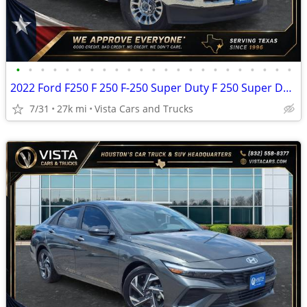
•
•
•
•
•
•
•
•
•
•
•
•
•
•
•
•
•
•
•
•
•
•
•
2022 Ford F250 F 250 F-250 Super Duty F 250 Super Duty XLT
7/31
27k mi
Vista Cars and Trucks