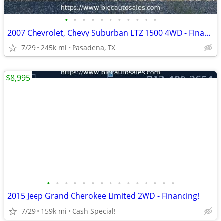
•
•
•
•
•
•
•
•
•
•
•
2007 Chevrolet, Chevy Suburban LTZ 1500 4WD - Financing!
7/29
245k mi
Pasadena, TX
$8,995
•
•
•
•
•
•
•
•
•
•
•
•
•
•
•
2015 Jeep Grand Cherokee Limited 2WD - Financing!
7/29
159k mi
Cash Special!