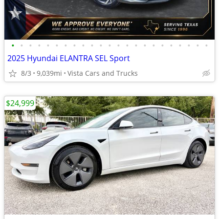
•
•
•
•
•
•
•
•
•
•
•
•
•
•
•
•
•
•
•
•
•
•
•
2025 Hyundai ELANTRA SEL Sport
8/3
9,039mi
Vista Cars and Trucks
$24,999