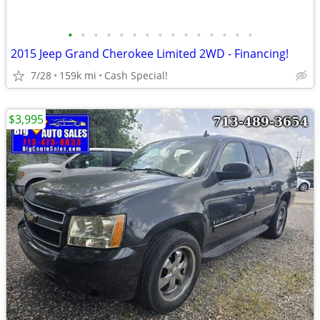
•
•
•
•
•
•
•
•
•
•
•
•
•
•
•
2015 Jeep Grand Cherokee Limited 2WD - Financing!
7/28
159k mi
Cash Special!
$3,995