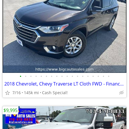
•
•
•
•
•
•
•
•
•
•
•
•
•
•
•
•
•
•
2018 Chevrolet, Chevy Traverse LT Cloth FWD - Financing!
7/16
145k mi
Cash Special!
$9,995