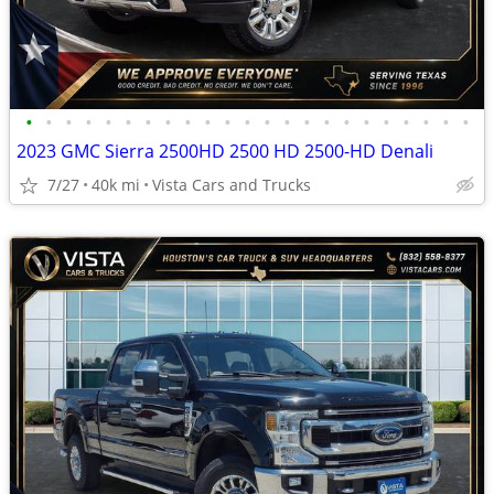
•
•
•
•
•
•
•
•
•
•
•
•
•
•
•
•
•
•
•
•
•
•
•
2023 GMC Sierra 2500HD 2500 HD 2500-HD Denali
7/27
40k mi
Vista Cars and Trucks