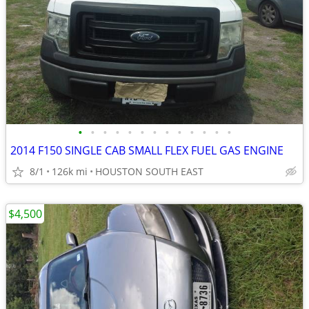
•
•
•
•
•
•
•
•
•
•
•
•
•
2014 F150 SINGLE CAB SMALL FLEX FUEL GAS ENGINE
8/1
126k mi
HOUSTON SOUTH EAST
$4,500