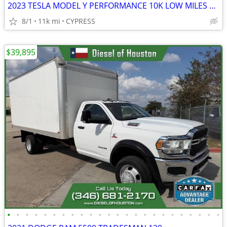
2023 TESLA MODEL Y PERFORMANCE 10K LOW MILES 21" Wheels
8/1
11k mi
CYPRESS
$39,895
•
•
•
•
•
•
•
•
•
•
•
•
•
•
•
•
•
•
•
•
•
•
•
•