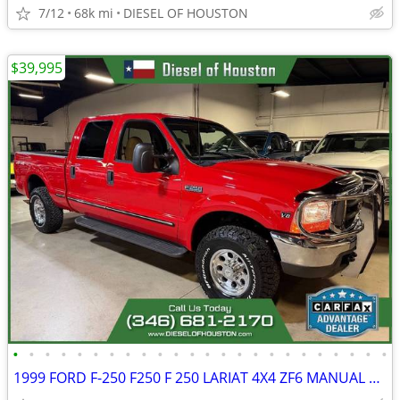
7/12
68k mi
DIESEL OF HOUSTON
$39,995
•
•
•
•
•
•
•
•
•
•
•
•
•
•
•
•
•
•
•
•
•
•
•
•
1999 FORD F-250 F250 F 250 LARIAT 4X4 ZF6 MANUAL 7.3L POWERSTOKE DIESE