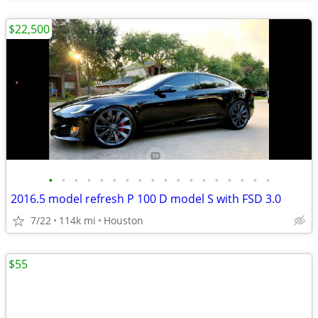
$22,500
•
•
•
•
•
•
•
•
•
•
•
•
•
•
•
•
•
•
2016.5 model refresh P 100 D model S with FSD 3.0
7/22
114k mi
Houston
$55