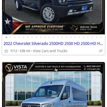
•
•
•
•
•
•
•
•
•
•
•
•
•
•
•
•
•
•
•
•
•
•
•
2022 Chevrolet Silverado 2500HD 2500 HD 2500-HD High Country
7/12
59k mi
Vista Cars and Trucks