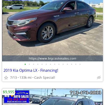
•
•
•
•
•
•
•
•
•
•
•
•
•
•
2019 Kia Optima LX - Financing!
7/13
133k mi
Cash Special!
$9,995