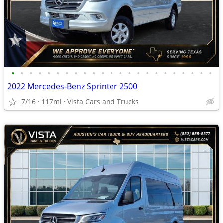
•
•
•
•
•
•
•
•
•
•
•
•
•
•
•
•
•
•
•
•
•
•
•
2022 Mercedes-Benz Sprinter 2500
7/16
117mi
Vista Cars and Trucks