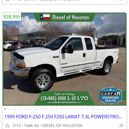
$28,995
•
•
•
•
•
•
•
•
•
•
•
•
•
•
•
•
•
•
•
•
•
•
•
•
1999 FORD F-250 F 250 F250 LARIAT 7.3L POWERSTROKE DIESEL
7/12
144k mi
DIESEL OF HOUSTON