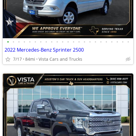
•
•
•
•
•
•
•
•
•
•
•
•
•
•
•
•
•
•
•
•
•
•
•
2022 Mercedes-Benz Sprinter 2500
7/17
84mi
Vista Cars and Trucks