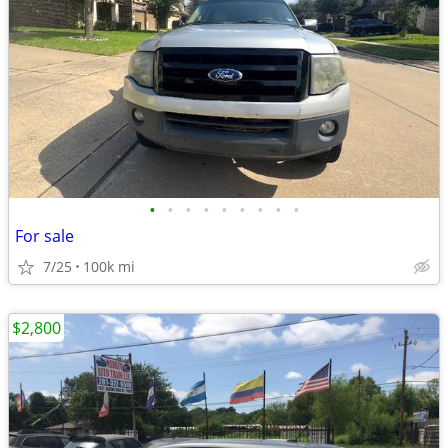
•
•
•
•
•
•
•
•
•
For sale
7/25
100k mi
$2,800