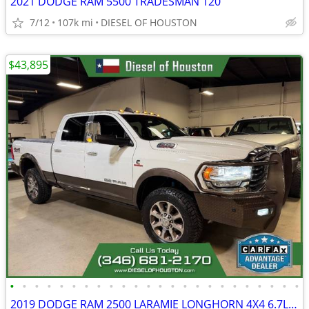
2021 DODGE RAM 5500 TRADESMAN 120
7/12
107k mi
DIESEL OF HOUSTON
$43,895
•
•
•
•
•
•
•
•
•
•
•
•
•
•
•
•
•
•
•
•
•
•
•
•
2019 DODGE RAM 2500 LARAMIE LONGHORN 4X4 6.7L CUMMINS DIESEL