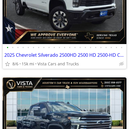
•
•
•
•
•
•
•
•
•
•
•
•
•
•
•
•
•
•
•
•
•
•
•
2025 Chevrolet Silverado 2500HD 2500 HD 2500-HD Custom
8/6
15k mi
Vista Cars and Trucks