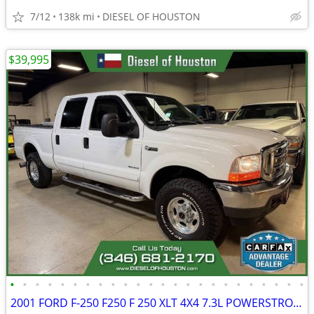
7/12
138k mi
DIESEL OF HOUSTON
$39,995
•
•
•
•
•
•
•
•
•
•
•
•
•
•
•
•
•
•
•
•
•
•
•
•
2001 FORD F-250 F250 F 250 XLT 4X4 7.3L POWERSTROKE DIESEL SHOR BED