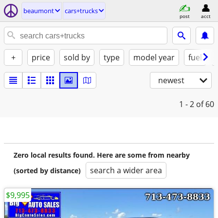
beaumont
cars+trucks
post
acct
+
price
sold by
type
model year
fuel
newest
1 - 2
of 60
Zero local results found. Here are some from nearby
search a wider area
(sorted by distance)
$9,995