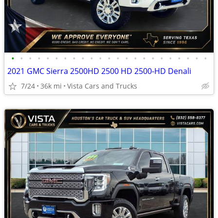
•
•
•
•
•
•
•
•
•
•
•
•
•
•
•
•
•
•
•
•
•
•
•
2021 GMC Sierra 2500HD 2500 HD 2500-HD Denali
7/24
36k mi
Vista Cars and Trucks