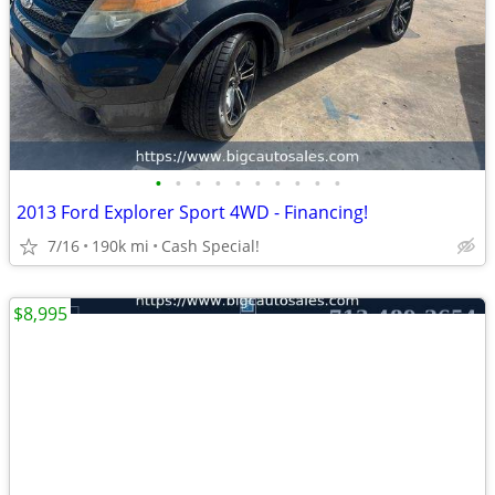
•
•
•
•
•
•
•
•
•
•
2013 Ford Explorer Sport 4WD - Financing!
7/16
190k mi
Cash Special!
$8,995