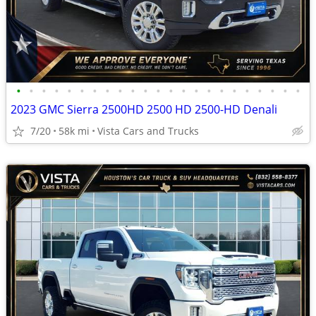
•
•
•
•
•
•
•
•
•
•
•
•
•
•
•
•
•
•
•
•
•
•
•
2023 GMC Sierra 2500HD 2500 HD 2500-HD Denali
7/20
58k mi
Vista Cars and Trucks