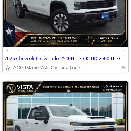
•
•
•
•
•
•
•
•
•
•
•
•
•
•
•
•
•
•
•
•
•
•
•
2025 Chevrolet Silverado 2500HD 2500 HD 2500-HD Custom
7/10
15k mi
Vista Cars and Trucks