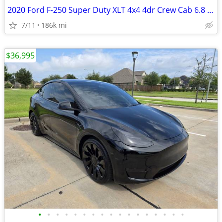
2020 Ford F-250 Super Duty XLT 4x4 4dr Crew Cab 6.8 ft. SB Pickup
7/11
186k mi
$36,995
•
•
•
•
•
•
•
•
•
•
•
•
•
•
•
•
•