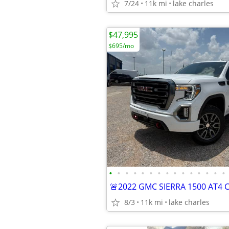
7/24
11k mi
lake charles
$47,995
$695/mo
•
•
•
•
•
•
•
•
•
•
•
•
•
•
•
8/3
11k mi
lake charles