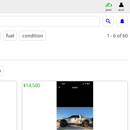
post
acct
fuel
condition
1 - 6
of 60
a
$14,500