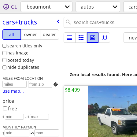
CL
beaumont
autos
car
cars+trucks
all
owner
dealer
new
search titles only
has image
posted today
hide duplicates
Zero local results found. Here 
MILES FROM LOCATION

$8,499
use map...
price
free
$
– $
MONTHLY PAYMENT
-
$
$