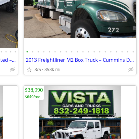
•
•
•
•
•
•
•
•
•
•
•
•
•
•
•
•
•
•
•
•
•
•
•
•
2020 Ford F-150 STX 4x4 SuperCrew – Lifted – Clean Title –
2013 Freightliner M2 Box Truck – Cummins Diesel – Reefer – Liftgate
8/5
353k mi
$38,990
$640/mo