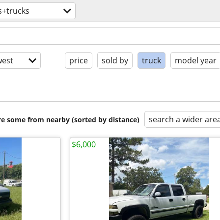
s+trucks
est
price
sold by
truck
model year
search a wider are
are some from nearby (sorted by distance)
$6,000