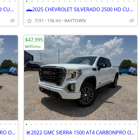
•
•
•
•
•
•
•
•
•
•
•
•
•
•
•
•
•
•
•
•
•
•
•
•
•
🛻2025 CHEVROLET SILVERADO 2500 HD CUSTOM STRD BED 4x4
🛻2025 CHEVROLET SILVERADO 2500 HD CUSTOM STRD BED 4x4
7/31
15k mi
BAYTOWN
$47,995
$695/mo
•
•
•
•
•
•
•
•
•
•
•
•
•
•
•
•
•
•
•
•
•
•
•
•
•
•
•
🚨2022 GMC SIERRA 1500 AT4 CARBONPRO ONLY 11k miles
🚨2022 GMC SIERRA 1500 AT4 CARBONPRO ONLY 11k miles