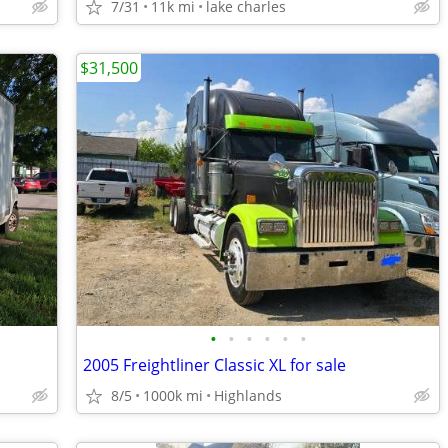
7/31
11k mi
lake charles
$31,500
•
•
•
•
•
•
2005 Freightliner Classic XL for sale
8/5
1000k mi
Highlands