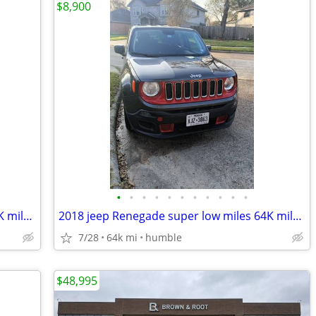
$8,900
•
•
•
•
•
•
•
•
•
•
•
2018 jeep Renegade super low miles 64K miles, like new
2018 jeep Renegade super low miles 64K miles, like new
7/28
64k mi
humble
$48,995