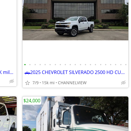
•
•
•
•
•
•
•
•
•
•
•
•
•
•
•
•
•
•
•
•
•
2018 jeep Renegade super low miles 64K miles, like new
🛻2025 CHEVROLET SILVERADO 2500 HD CUSTOM STRD BED 4x4
7/9
15k mi
CHANNELVIEW
$24,000