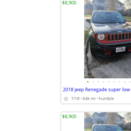
$8,900
•
•
•
•
•
•
•
•
•
7/18
64k mi
humble
$8,900