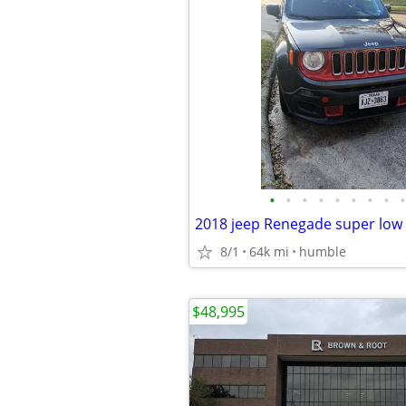
•
•
•
•
•
•
•
•
•
8/1
64k mi
humble
$48,995