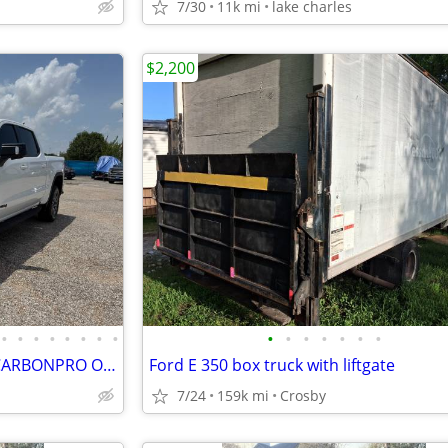
7/30
11k mi
lake charles
$2,200
•
•
•
•
•
•
•
•
•
•
•
•
•
•
•
🚨2022 GMC SIERRA 1500 AT4 CARBONPRO ONLY 11k miles
Ford E 350 box truck with liftgate
7/24
159k mi
Crosby