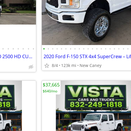
•
•
•
•
•
•
•
•
•
•
•
•
•
•
•
•
•
•
•
•
•
•
•
•
•
•
•
🛻2025 CHEVROLET SILVERADO 2500 HD CUSTOM STRD BED 4x4
8/4
123k mi
New Caney
$37,665
$640/mo