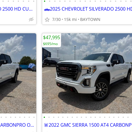
•
•
•
•
•
•
•
•
•
•
•
•
•
•
•
•
•
•
•
•
•
•
•
•
🛻2025 CHEVROLET SILVERADO 2500 HD CUSTOM STRD BED 4x4
7/30
15k mi
BAYTOWN
$47,995
$695/mo
•
•
•
•
•
•
•
•
•
•
•
•
•
•
•
•
•
•
•
•
•
•
•
•
•
•
•
🚨2022 GMC SIERRA 1500 AT4 CARBONPRO ONLY 11k miles