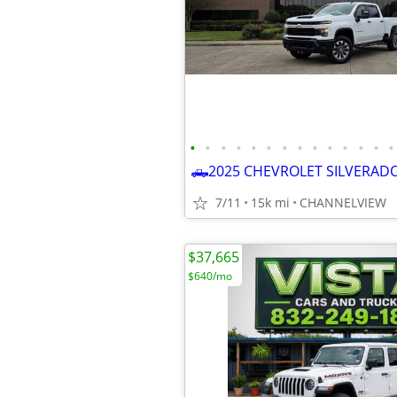
•
•
•
•
•
•
•
•
•
•
•
•
•
•
7/11
15k mi
CHANNELVIEW
$37,665
$640/mo