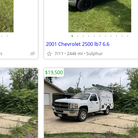
•
•
•
•
•
•
•
•
•
•
•
•
•
2001 Chevrolet 2500 lb7 6.6
as
7/11
244k mi
Sulphur
$19,500