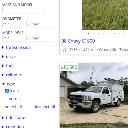
MAKE AND MODEL
ODOMETER
-
•
•
•
•
•
•
•
•
MODEL YEAR
-
08 Chevy C1500
transmission
7/13
141k mi
Woodville, Tex
drive
fuel
$19,500
cylinders
type
truck
more...
select all
deselect all
title status
condition