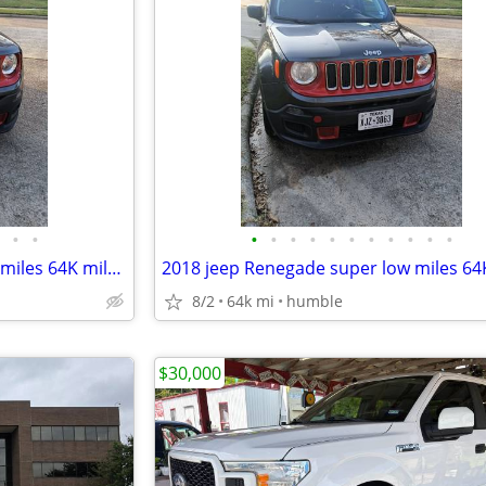
•
•
•
•
•
•
•
•
•
•
•
•
•
2018 jeep Renegade super low miles 64K miles, like new
8/2
64k mi
humble
$30,000