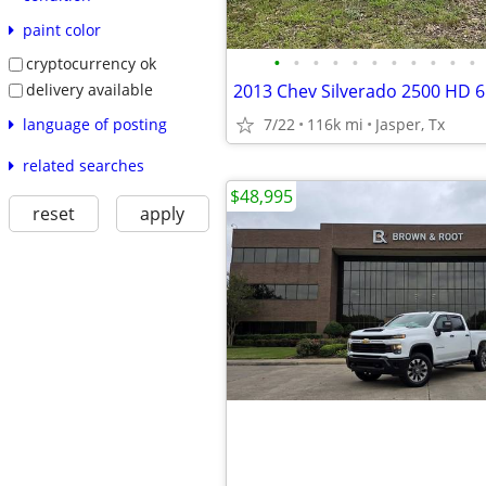
paint color
•
•
•
•
•
•
•
•
•
•
•
cryptocurrency ok
delivery available
2013 Chev Silverado 2500 HD 6
language of posting
7/22
116k mi
Jasper, Tx
related searches
$48,995
reset
apply