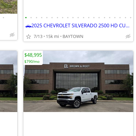
•
•
•
•
•
•
•
•
•
•
•
•
•
•
•
•
•
•
•
•
•
•
🛻2025 CHEVROLET SILVERADO 2500 HD CUSTOM STRD BED 4x4
7/13
15k mi
BAYTOWN
$48,995
$790/mo