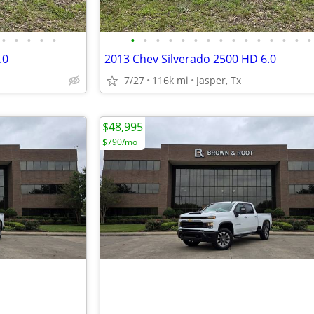
•
•
•
•
•
•
•
•
•
•
•
•
•
•
•
•
•
•
•
•
.0
2013 Chev Silverado 2500 HD 6.0
7/27
116k mi
Jasper, Tx
$48,995
$790/mo