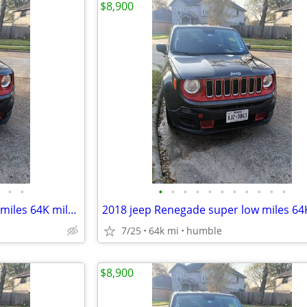
$8,900
•
•
•
•
•
•
•
•
•
•
•
•
•
2018 jeep Renegade super low miles 64K miles, like new
7/25
64k mi
humble
$8,900