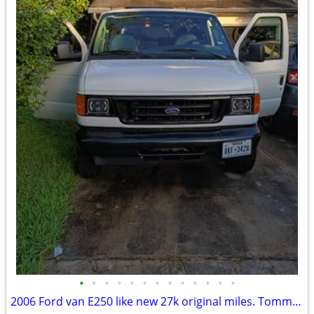
•
•
•
•
•
•
•
•
•
•
•
•
•
2006 Ford van E250 like new 27k original miles. Tommy lift.