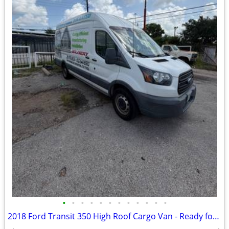
•
•
•
•
•
•
•
•
•
•
•
•
2018 Ford Transit 350 High Roof Cargo Van - Ready for Work