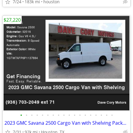
7/24
183k mi
houston
$27,220
•
•
•
•
•
•
•
•
•
•
•
•
•
•
•
•
•
•
2023 GMC Savana 2500 Cargo Van with Shelving Package
7/31
92k mi
Houston, TX