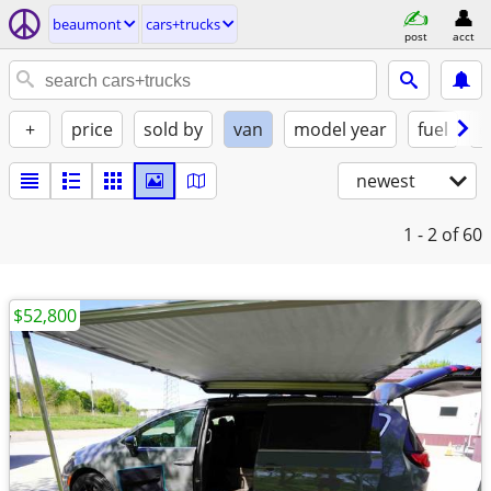
beaumont
cars+trucks
post
acct
+
price
sold by
van
model year
fuel
c
newest
1 - 2
of 60
$52,800