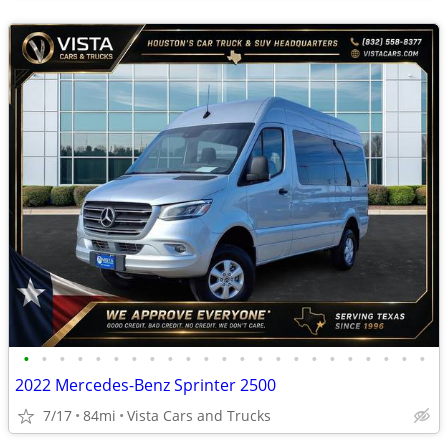
•
•
•
•
•
•
•
•
•
•
•
•
•
•
•
•
•
•
•
•
•
•
•
2022 Mercedes-Benz Sprinter 2500
7/17
84mi
Vista Cars and Trucks