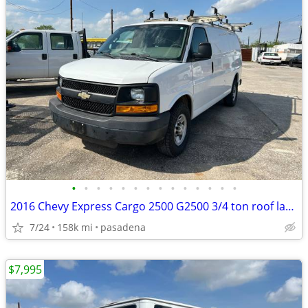
•
•
•
•
•
•
•
•
•
•
•
•
•
•
2016 Chevy Express Cargo 2500 G2500 3/4 ton roof ladder rack shelves
7/24
158k mi
pasadena
$7,995