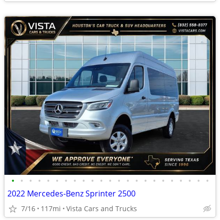
•
•
•
•
•
•
•
•
•
•
•
•
•
•
•
•
•
•
•
•
•
•
•
2022 Mercedes-Benz Sprinter 2500
7/16
117mi
Vista Cars and Trucks