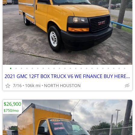
•
•
•
•
•
•
•
•
•
•
•
•
•
•
•
•
•
•
•
•
•
•
2021 GMC 12FT BOX TRUCK V6 WE FINANCE BUY HERE PAY HERE
7/16
106k mi
NORTH HOUSTON
$26,900
$750/mo