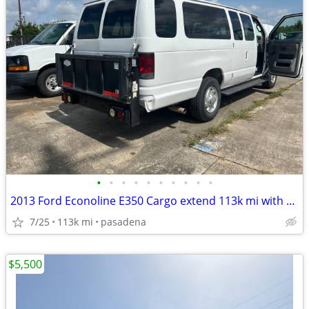
•
•
•
•
•
•
•
•
•
•
2013 Ford Econoline E350 Cargo extend 113k mi with Tommy tailgate lift
7/25
113k mi
pasadena
$5,500