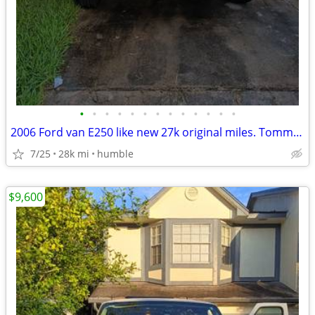
•
•
•
•
•
•
•
•
•
•
•
•
•
2006 Ford van E250 like new 27k original miles. Tommy lift.
7/25
28k mi
humble
$9,600