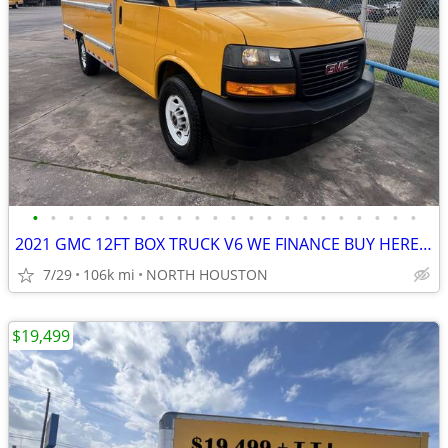
•
•
•
•
•
•
•
•
•
•
•
•
•
•
•
•
•
•
•
•
•
•
2021 GMC 12FT BOX TRUCK V6 WE FINANCE BUY HERE PAY HERE
7/29
106k mi
NORTH HOUSTON
$19,499