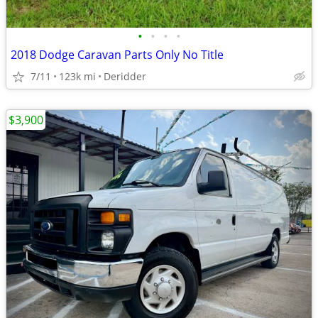
•
•
•
•
2018 Dodge Caravan Parts Only No Title
7/11
123k mi
Deridder
$3,900