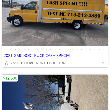
•
•
•
•
•
•
•
•
•
•
•
•
•
•
•
•
•
•
•
•
•
2021 GMC BOX TRUCK CASH SPECIAL
7/29
138k mi
NORTH HOUSTON
$12,500