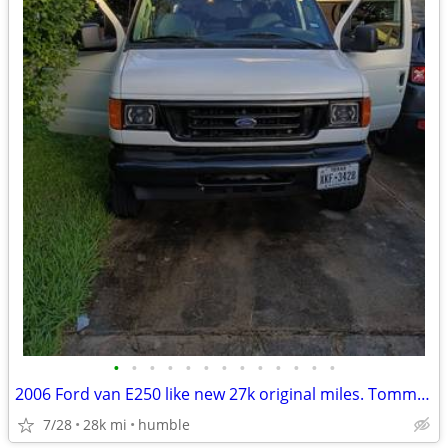
•
•
•
•
•
•
•
•
•
•
•
•
•
2006 Ford van E250 like new 27k original miles. Tommy lift.
7/28
28k mi
humble