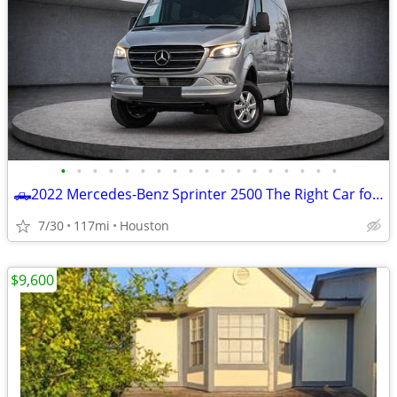
•
•
•
•
•
•
•
•
•
•
•
•
•
•
•
•
•
•
🛻2022 Mercedes-Benz Sprinter 2500 The Right Car for You - CALL Victor
7/30
117mi
Houston
$9,600