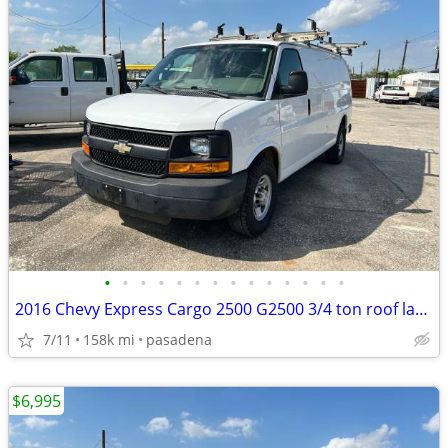
•
•
•
•
•
•
•
•
•
•
•
•
•
•
2016 Chevy Express Cargo 2500 G2500 3/4 ton roof ladder rack shelves
7/11
158k mi
pasadena
$6,995