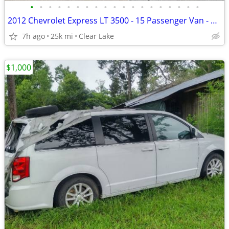
•
•
•
•
•
•
•
•
•
•
•
•
•
•
•
•
•
•
•
2012 Chevrolet Express LT 3500 - 15 Passenger Van - 24,589 miles!
7h ago
25k mi
Clear Lake
$1,000