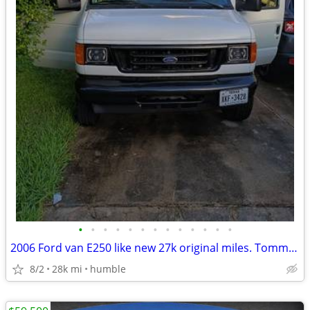
•
•
•
•
•
•
•
•
•
•
•
•
•
2006 Ford van E250 like new 27k original miles. Tommy lift.
8/2
28k mi
humble