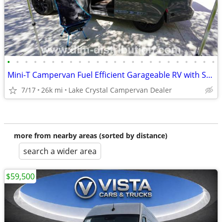
•
•
•
•
•
•
•
•
•
•
•
•
•
•
•
•
•
•
•
•
•
•
•
•
Mini-T Campervan Fuel Efficient Garageable RV with Solar
7/17
26k mi
Lake Crystal Campervan Dealer
more from nearby areas (sorted by distance)
search a wider area
$59,500