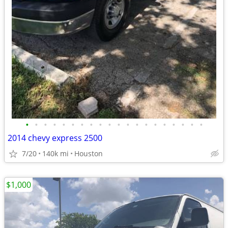
•
•
•
•
•
•
•
•
•
•
•
•
•
•
•
•
•
•
•
•
2014 chevy express 2500
7/20
140k mi
Houston
$1,000