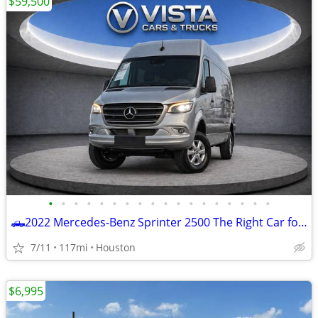
$59,500
•
•
•
•
•
•
•
•
•
•
•
•
•
•
•
•
•
•
🛻2022 Mercedes-Benz Sprinter 2500 The Right Car for You - CALL Victor
7/11
117mi
Houston
$6,995