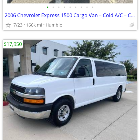
•
•
•
•
•
•
•
•
•
2006 Chevrolet Express 1500 Cargo Van – Cold A/C – Clean Title – 5,500 OBO
7/23
166k mi
Humble
$17,950