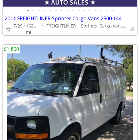
•
•
•
•
•
•
•
•
•
•
•
•
•
•
•
•
2014 FREIGHTLINER Sprinter Cargo Vans 2500 144
7/29
162k
_FREIGHTLINER_ _Sprinter Cargo Vans_ _Va
mi
$1,800