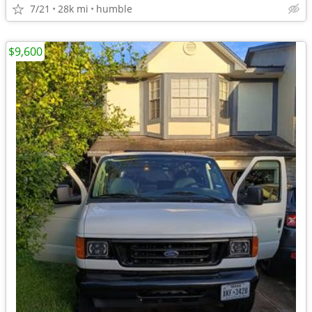
7/21
28k mi
humble
$9,600