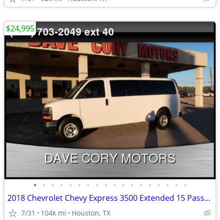
$24,995
•
•
•
•
•
•
•
•
•
•
•
•
•
•
•
•
•
•
2018 Chevrolet Chevy Express 3500 Extended 15 Passenger Van 4.3L V-6
7/31
104k mi
Houston, TX