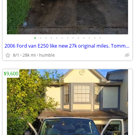
•
•
•
•
•
•
•
•
•
•
•
•
•
2006 Ford van E250 like new 27k original miles. Tommy lift.
8/1
28k mi
humble
$9,600