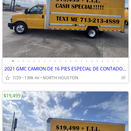
•
•
•
•
•
•
•
•
•
•
•
•
•
•
•
•
•
•
•
•
•
2021 GMC CAMION DE 16 PIES ESPECIAL DE CONTADO "CASH "
7/29
138k mi
NORTH HOUSTON
$19,499