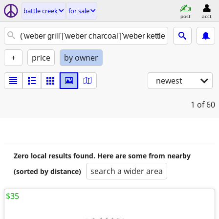
battle creek
for sale
post
acct
+
price
by owner
newest
1
of 60
Zero local results found. Here are some from nearby
search a wider area
(sorted by distance)
$35