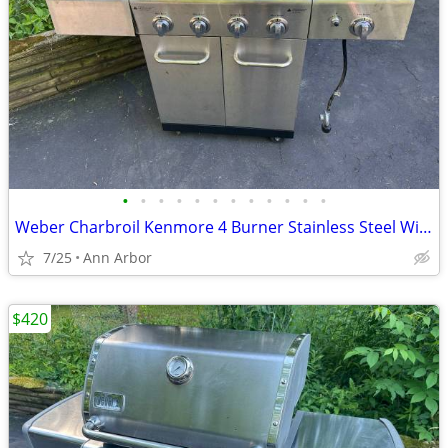
•
•
•
•
•
•
•
•
•
•
•
•
Weber Charbroil Kenmore 4 Burner Stainless Steel With Side Burner
7/25
Ann Arbor
$420