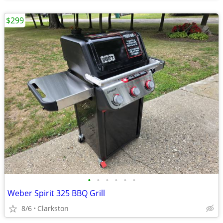
$299
•
•
•
•
•
•
Weber Spirit 325 BBQ Grill
8/6
Clarkston