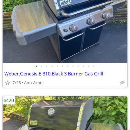
•
•
•
•
•
•
•
•
•
•
•
•
Weber.Genesis.E-310.Black 3 Burner Gas Grill
7/25
Ann Arbor
$420