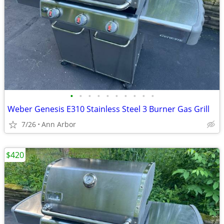
•
•
•
•
•
•
•
•
•
•
Weber Genesis E310 Stainless Steel 3 Burner Gas Grill
7/26
Ann Arbor
$420