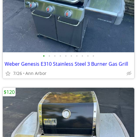
•
•
•
•
•
•
•
•
•
•
Weber Genesis E310 Stainless Steel 3 Burner Gas Grill
7/26
Ann Arbor
$120