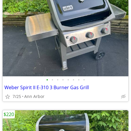
•
•
•
•
•
•
•
•
Weber Spirit II E-310 3 Burner Gas Grill
7/25
Ann Arbor
$220