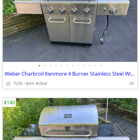
•
•
•
•
•
•
•
•
•
•
•
•
Weber Charbroil Kenmore 4 Burner Stainless Steel With Side Burner
7/25
Ann Arbor
$140