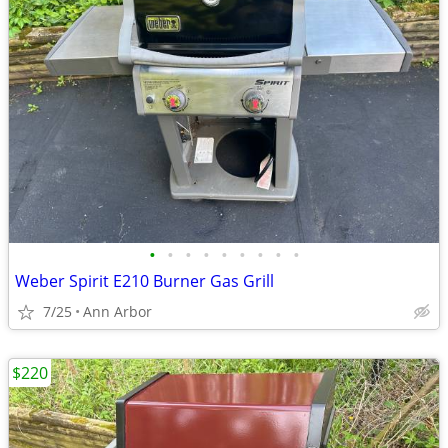
•
•
•
•
•
•
•
•
•
Weber Spirit E210 Burner Gas Grill
7/25
Ann Arbor
$220