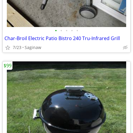
•
•
•
•
•
Char-Broil Electric Patio Bistro 240 Tru-Infrared Grill
7/23
Saginaw
$99