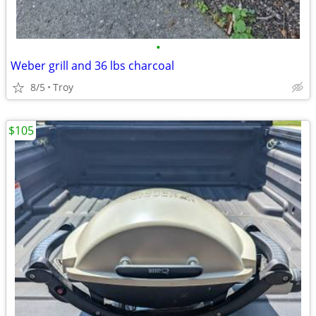
•
Weber grill and 36 lbs charcoal
8/5
Troy
$105