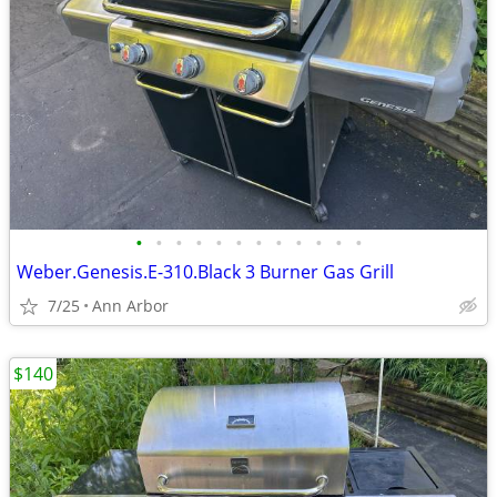
•
•
•
•
•
•
•
•
•
•
•
•
Weber.Genesis.E-310.Black 3 Burner Gas Grill
7/25
Ann Arbor
$140