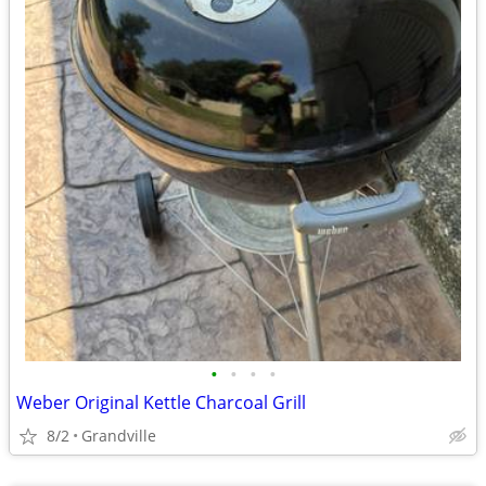
•
•
•
•
Weber Original Kettle Charcoal Grill
8/2
Grandville