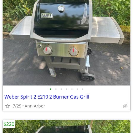
•
•
•
•
•
•
•
Weber Spirit 2 E210 2 Burner Gas Grill
7/25
Ann Arbor
$220