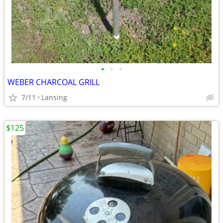
•
•
•
WEBER CHARCOAL GRILL
7/11
Lansing
$125