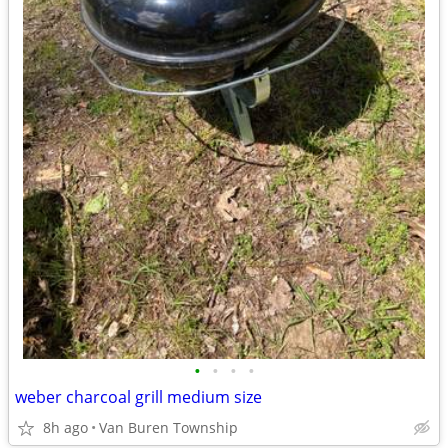
•
•
•
•
weber charcoal grill medium size
8h ago
Van Buren Township