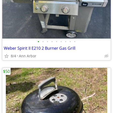
•
•
•
•
•
•
•
•
•
Weber Spirit II E210 2 Burner Gas Grill
8/4
Ann Arbor
$50