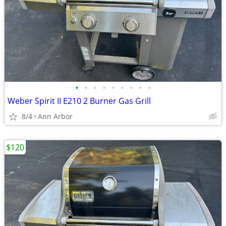
•
•
•
•
•
•
•
•
•
Weber Spirit II E210 2 Burner Gas Grill
8/4
Ann Arbor
$120