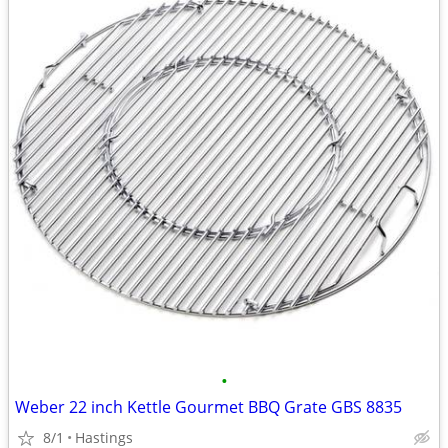
•
Weber 22 inch Kettle Gourmet BBQ Grate GBS 8835
8/1
Hastings