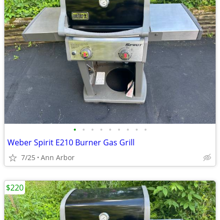
•
•
•
•
•
•
•
•
•
Weber Spirit E210 Burner Gas Grill
7/25
Ann Arbor
$220