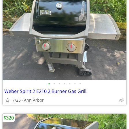
•
•
•
•
•
•
•
Weber Spirit 2 E210 2 Burner Gas Grill
7/25
Ann Arbor
$320