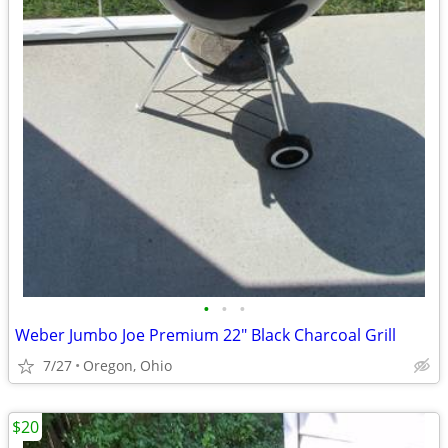
•
•
•
Weber Jumbo Joe Premium 22" Black Charcoal Grill
7/27
Oregon, Ohio
$20