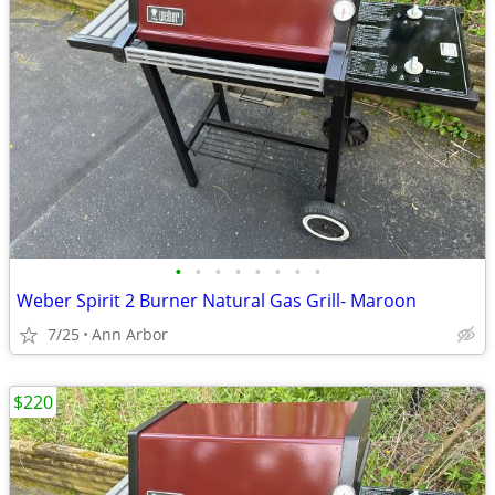
•
•
•
•
•
•
•
•
Weber Spirit 2 Burner Natural Gas Grill- Maroon
7/25
Ann Arbor
$220