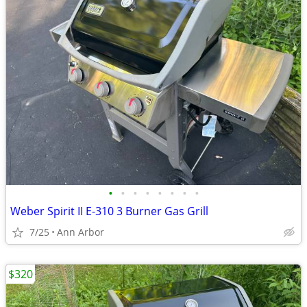
•
•
•
•
•
•
•
•
Weber Spirit II E-310 3 Burner Gas Grill
7/25
Ann Arbor
$320