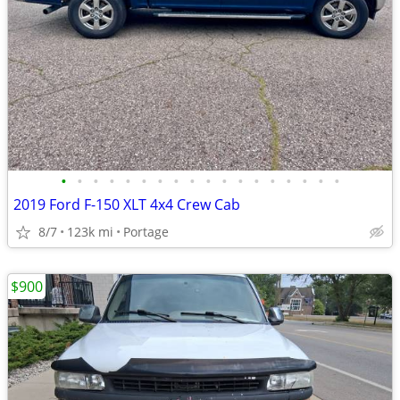
•
•
•
•
•
•
•
•
•
•
•
•
•
•
•
•
•
•
2019 Ford F-150 XLT 4x4 Crew Cab
8/7
123k mi
Portage
$900