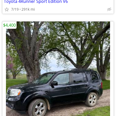
Toyota 4Runner Sport Edition V6
7/19
291k mi
$4,400