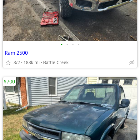
•
•
•
•
Ram 2500
8/2
188k mi
Battle Creek
$700