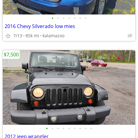
•
•
•
•
•
•
•
2016 Chevy Silverado low mies
7/13
85k mi
kalamazoo
$7,500
•
•
•
•
•
•
•
•
•
2012 jeep wrangler