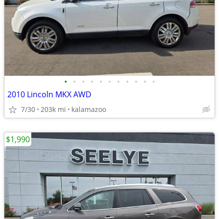
•
•
•
•
•
•
•
•
•
•
•
2010 Lincoln MKX AWD
7/30
203k mi
kalamazoo
$1,990