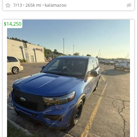
7/13
265k mi
kalamazoo
$14,250