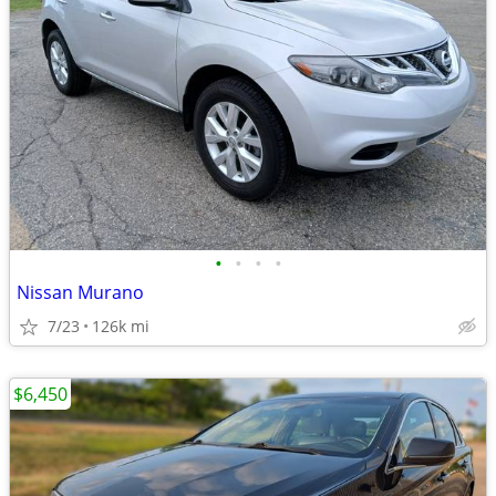
•
•
•
•
Nissan Murano
7/23
126k mi
$6,450