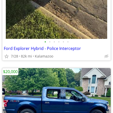
•
•
•
•
•
•
Ford Explorer Hybrid - Police Interceptor
7/28
82k mi
Kalamazoo
$20,000