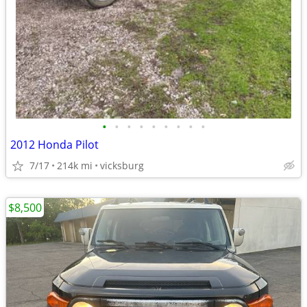
•
•
•
•
•
•
•
•
•
2012 Honda Pilot
7/17
214k mi
vicksburg
$8,500