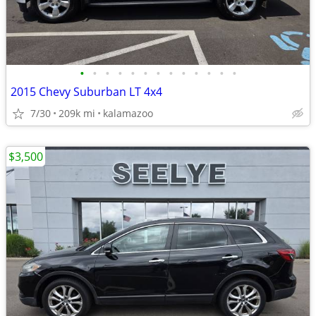
•
•
•
•
•
•
•
•
•
•
•
•
•
2015 Chevy Suburban LT 4x4
7/30
209k mi
kalamazoo
$3,500