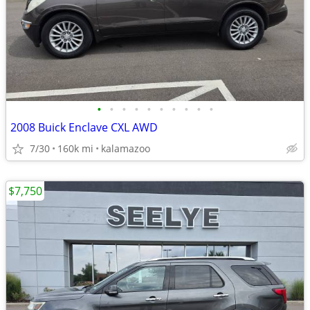
•
•
•
•
•
•
•
•
•
•
2008 Buick Enclave CXL AWD
7/30
160k mi
kalamazoo
$7,750