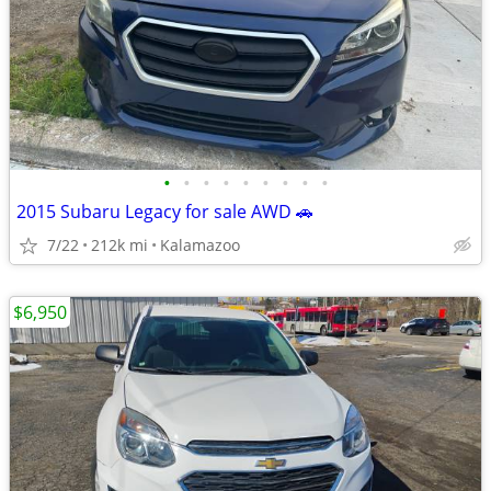
•
•
•
•
•
•
•
•
•
2015 Subaru Legacy for sale AWD 🚗
7/22
212k mi
Kalamazoo
$6,950