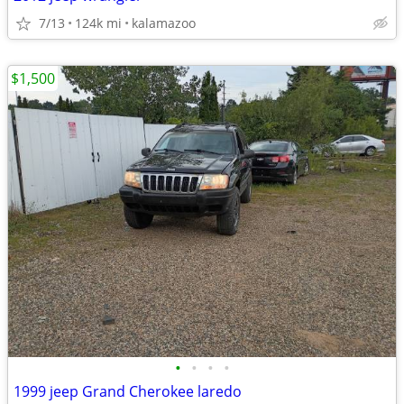
7/13
124k mi
kalamazoo
$1,500
•
•
•
•
1999 jeep Grand Cherokee laredo