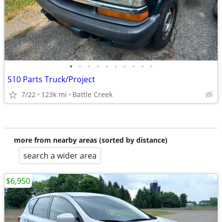
•
•
•
•
•
•
•
•
•
•
S10 Parts Truck/Project
7/22
123k mi
Battle Creek
more from nearby areas (sorted by distance)
search a wider area
$6,950