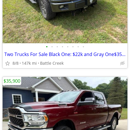
•
•
•
•
•
•
•
•
Two Trucks For Sale Black One: $22k and Gray One$35k or both for $50k
8/8
147k mi
Battle Creek
$35,900