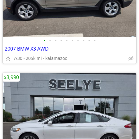
•
•
•
•
•
•
•
•
•
•
2007 BMW X3 AWD
7/30
205k mi
kalamazoo
$3,990