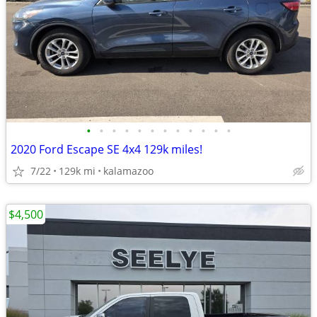
•
•
•
•
•
•
•
•
•
•
•
•
2020 Ford Escape SE 4x4 129k miles!
7/22
129k mi
kalamazoo
$4,500