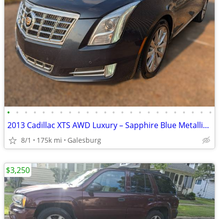
•
•
•
•
•
•
•
•
•
•
•
•
•
•
•
•
•
•
•
•
•
•
•
•
2013 Cadillac XTS AWD Luxury – Sapphire Blue Metallic – Fully Loaded –
8/1
175k mi
Galesburg
$3,250