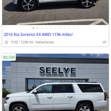
•
•
•
•
•
•
•
•
•
•
•
2016 Kia Sorento EX AWD 119k miles!
7/30
120k mi
kalamazoo
$9,500