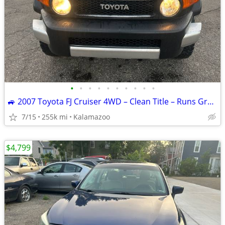
•
•
•
•
•
•
•
•
•
•
🚙 2007 Toyota FJ Cruiser 4WD – Clean Title – Runs Great – $8,500
7/15
255k mi
Kalamazoo
$4,799