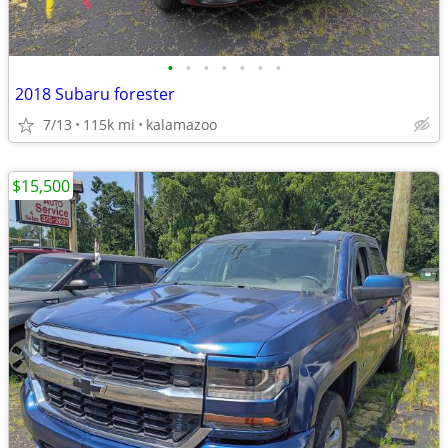
•
•
•
•
•
•
•
2018 Subaru forester
7/13
115k mi
kalamazoo
$15,500