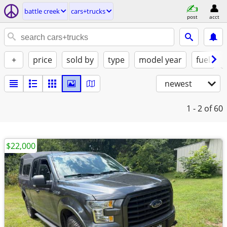
battle creek
cars+trucks
post
acct
+
price
sold by
type
model year
fuel
newest
1 - 2
of 60
$22,000