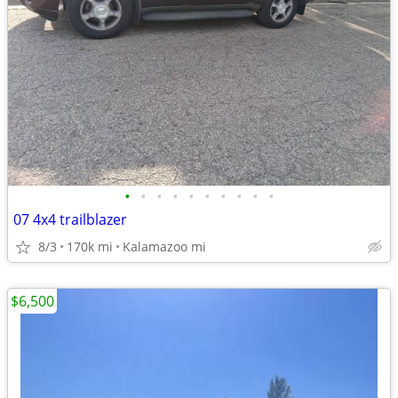
•
•
•
•
•
•
•
•
•
•
07 4x4 trailblazer
8/3
170k mi
Kalamazoo mi
$6,500