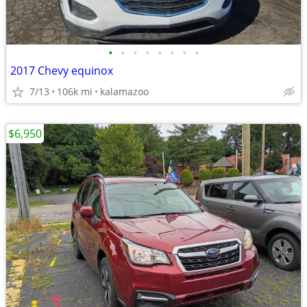
•
•
•
•
•
•
•
•
2017 Chevy equinox
7/13
106k mi
kalamazoo
$6,950