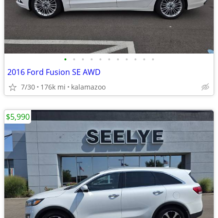
•
•
•
•
•
•
•
•
•
•
•
2016 Ford Fusion SE AWD
7/30
176k mi
kalamazoo
$5,990