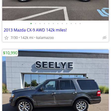
•
•
•
•
•
•
•
•
•
•
•
•
2013 Mazda CX-9 AWD 142k miles!
7/30
142k mi
kalamazoo
$10,990