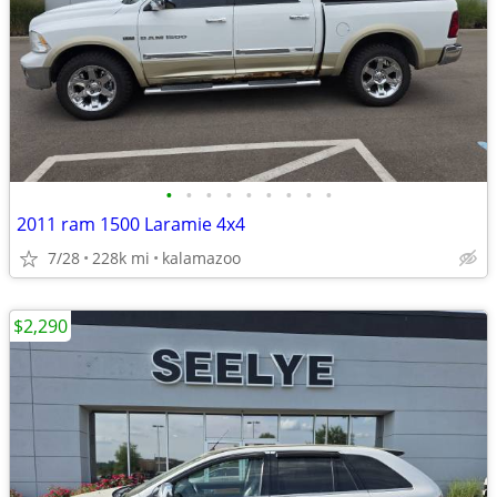
•
•
•
•
•
•
•
•
•
2011 ram 1500 Laramie 4x4
7/28
228k mi
kalamazoo
$2,290