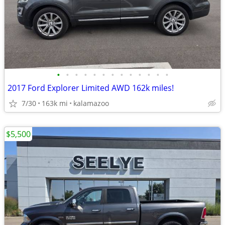
•
•
•
•
•
•
•
•
•
•
•
•
•
2017 Ford Explorer Limited AWD 162k miles!
7/30
163k mi
kalamazoo
$5,500