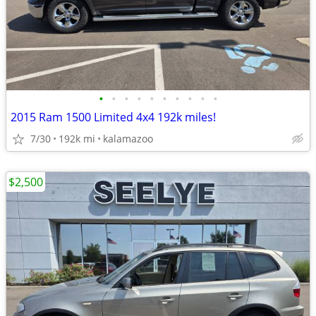
•
•
•
•
•
•
•
•
•
•
2015 Ram 1500 Limited 4x4 192k miles!
7/30
192k mi
kalamazoo
$2,500