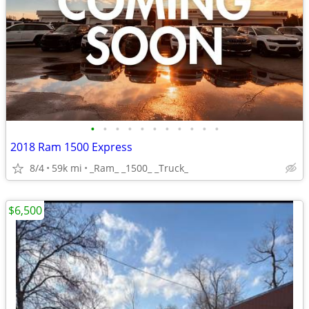
•
•
•
•
•
•
•
•
•
•
•
2018 Ram 1500 Express
8/4
59k mi
_Ram_ _1500_ _Truck_
$6,500