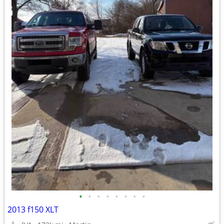
•
•
•
•
•
•
•
•
2013 f150 XLT