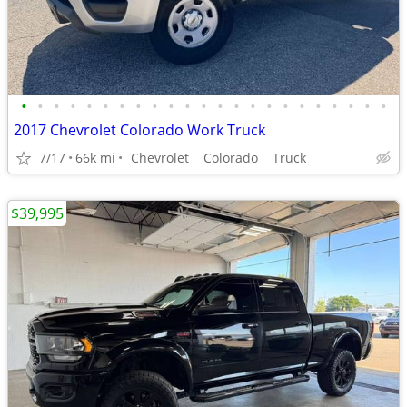
•
•
•
•
•
•
•
•
•
•
•
•
•
•
•
•
•
•
•
•
•
•
•
2017 Chevrolet Colorado Work Truck
7/17
66k mi
_Chevrolet_ _Colorado_ _Truck_
$39,995