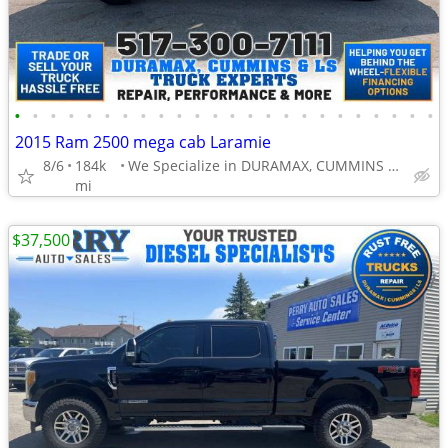
•
•
•
•
•
•
•
•
•
•
•
•
•
•
•
•
•
•
•
•
•
•
•
•
2015 Ram 2500 mega cab Laramie
8/6
184k
We Specialize in DURAMAX, CUMMINS & LS TRUCKS
mi
$37,500