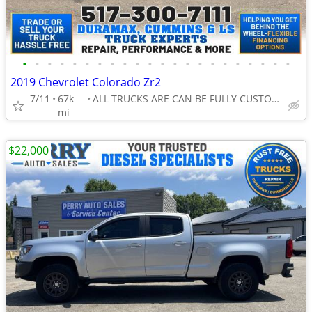
•
•
•
•
•
•
•
•
•
•
•
•
•
•
•
•
•
•
•
•
•
•
2019 Chevrolet Colorado Zr2
7/11
67k
ALL TRUCKS ARE CAN BE FULLY CUSTOMIZED!
mi
$22,000