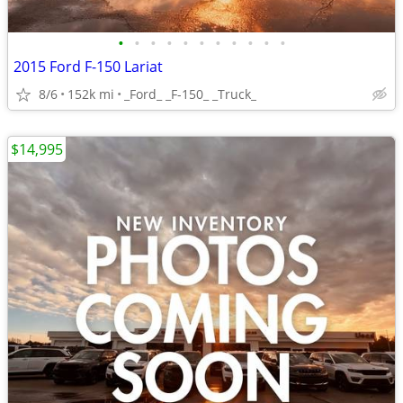
•
•
•
•
•
•
•
•
•
•
•
2015 Ford F-150 Lariat
8/6
152k mi
_Ford_ _F-150_ _Truck_
$14,995