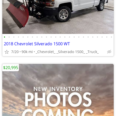
•
•
•
•
•
•
•
•
•
•
•
•
•
•
•
•
•
•
•
•
•
•
•
•
2018 Chevrolet Silverado 1500 WT
7/20
90k mi
_Chevrolet_ _Silverado 1500_ _Truck_
$20,995