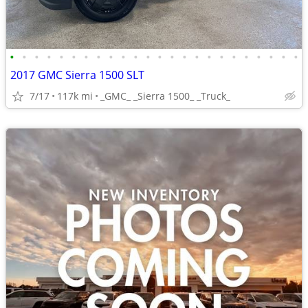
•
•
•
•
•
•
•
•
•
•
•
•
•
•
•
•
•
•
•
•
•
•
•
•
2017 GMC Sierra 1500 SLT
7/17
117k mi
_GMC_ _Sierra 1500_ _Truck_