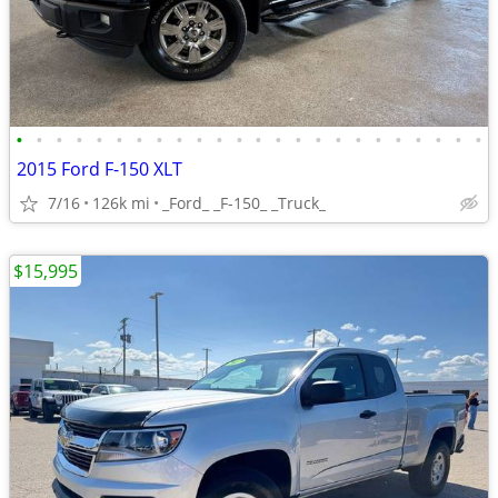
•
•
•
•
•
•
•
•
•
•
•
•
•
•
•
•
•
•
•
•
•
•
•
•
2015 Ford F-150 XLT
7/16
126k mi
_Ford_ _F-150_ _Truck_
$15,995