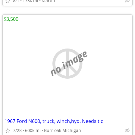
8/1
173k mi
Martin
$3,500
no image
1967 Ford N600, truck, winch,hyd. Needs tlc
7/28
600k mi
Burr oak Michigan