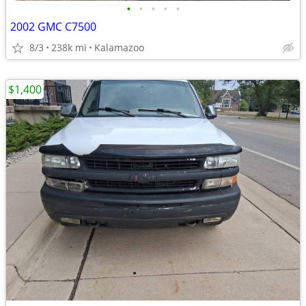
•
•
•
•
•
2002 GMC C7500
8/3
238k mi
Kalamazoo
$1,400