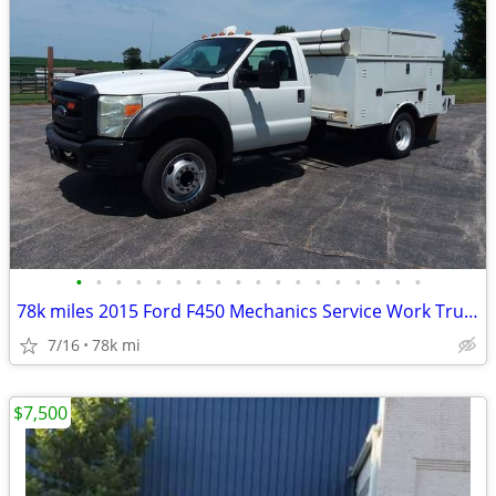
•
•
•
•
•
•
•
•
•
•
•
•
•
•
•
•
•
•
78k miles 2015 Ford F450 Mechanics Service Work Truck
7/16
78k mi
$7,500