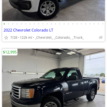
•
•
•
•
•
•
•
•
•
•
•
•
•
•
•
•
•
•
•
•
•
•
•
•
2022 Chevrolet Colorado LT
7/28
122k mi
_Chevrolet_ _Colorado_ _Truck_
$12,995