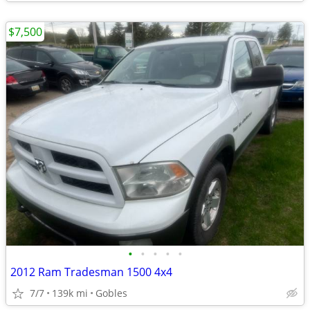
$7,500
•
•
•
•
•
2012 Ram Tradesman 1500 4x4
7/7
139k mi
Gobles