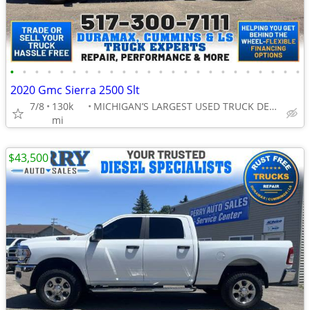
•
•
•
•
•
•
•
•
•
•
•
•
•
•
•
•
•
•
•
•
•
•
•
•
2020 Gmc Sierra 2500 Slt
7/8
130k
MICHIGAN’S LARGEST USED TRUCK DEALER
mi
$43,500