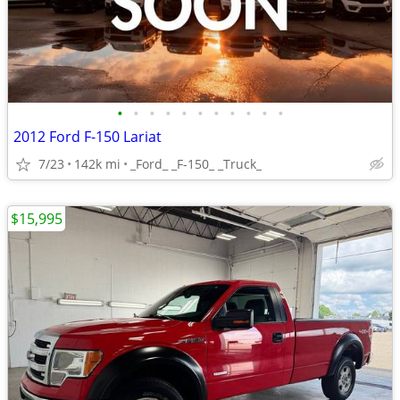
•
•
•
•
•
•
•
•
•
•
•
2012 Ford F-150 Lariat
7/23
142k mi
_Ford_ _F-150_ _Truck_
$15,995