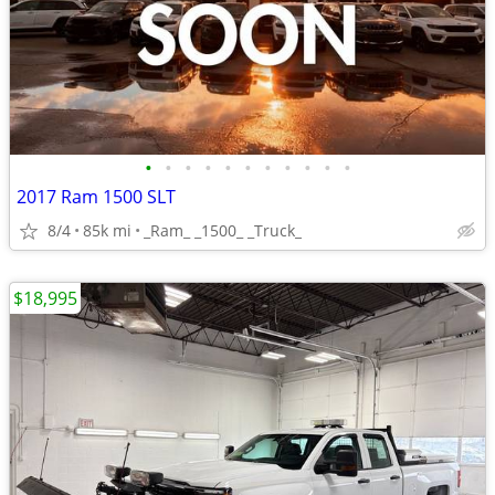
•
•
•
•
•
•
•
•
•
•
•
2017 Ram 1500 SLT
8/4
85k mi
_Ram_ _1500_ _Truck_
$18,995