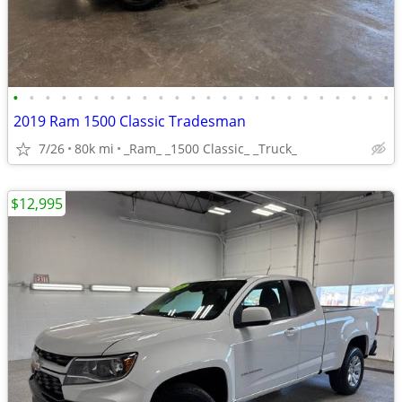
•
•
•
•
•
•
•
•
•
•
•
•
•
•
•
•
•
•
•
•
•
•
•
•
2019 Ram 1500 Classic Tradesman
7/26
80k mi
_Ram_ _1500 Classic_ _Truck_
$12,995