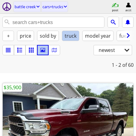
battle creek
cars+trucks
post
acct
+
price
sold by
truck
model year
fuel
newest
1 - 2
of 60
$35,900