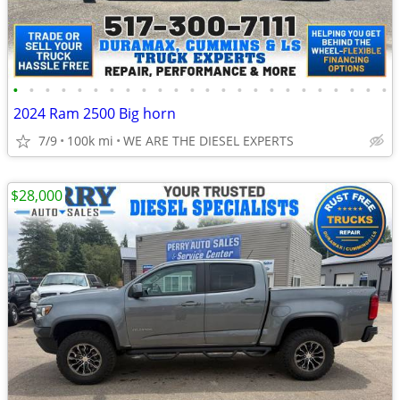
•
•
•
•
•
•
•
•
•
•
•
•
•
•
•
•
•
•
•
•
•
•
•
•
2024 Ram 2500 Big horn
7/9
100k mi
WE ARE THE DIESEL EXPERTS
$28,000