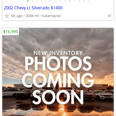
•
•
•
•
•
•
•
•
•
•
•
•
•
•
2002 Chevy Lt Silverado $1400
6h ago
200k mi
Kalamazoo
$16,995