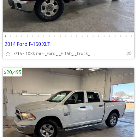
•
•
•
•
•
•
•
•
•
•
•
•
•
•
•
•
•
•
•
•
•
•
•
•
2014 Ford F-150 XLT
7/15
103k mi
_Ford_ _F-150_ _Truck_
$20,495