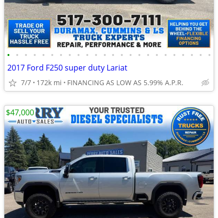
•
•
•
•
•
•
•
•
•
•
•
•
•
•
•
•
•
•
•
•
•
•
•
•
2017 Ford F250 super duty Lariat
7/7
172k mi
FINANCING AS LOW AS 5.99% A.P.R.
$47,000