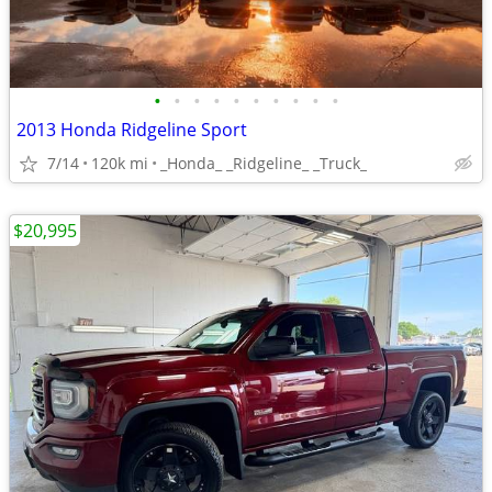
•
•
•
•
•
•
•
•
•
•
2013 Honda Ridgeline Sport
7/14
120k mi
_Honda_ _Ridgeline_ _Truck_
$20,995