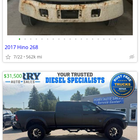
•
•
•
•
•
•
•
•
•
•
•
•
•
•
•
•
•
•
•
2017 Hino 268
7/22
562k mi
$31,500