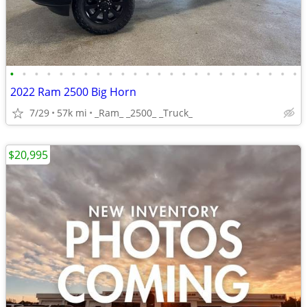
•
•
•
•
•
•
•
•
•
•
•
•
•
•
•
•
•
•
•
•
•
•
•
•
2022 Ram 2500 Big Horn
7/29
57k mi
_Ram_ _2500_ _Truck_
$20,995