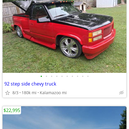
•
•
•
•
•
•
•
•
•
•
92 step side chevy truck
8/3
180k mi
Kalamazoo mi
$22,995