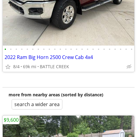
•
•
•
•
•
•
•
•
•
•
•
•
•
•
•
•
•
•
•
•
•
•
•
•
2022 Ram Big Horn 2500 Crew Cab 4x4
8/4
69k mi
BATTLE CREEK
more from nearby areas (sorted by distance)
search a wider area
$9,600