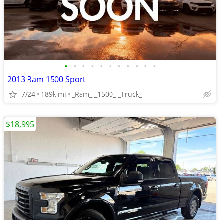
•
•
•
•
•
•
•
•
•
•
•
2013 Ram 1500 Sport
7/24
189k mi
_Ram_ _1500_ _Truck_
$18,995