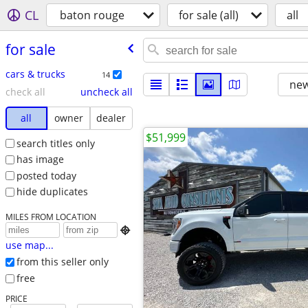
CL
baton rouge
for sale (all)
all
for sale
cars & trucks
14
new
check all
uncheck all
all
owner
dealer
$51,999
search titles only
has image
posted today
hide duplicates
MILES FROM LOCATION

use map...
from this seller only
free
PRICE