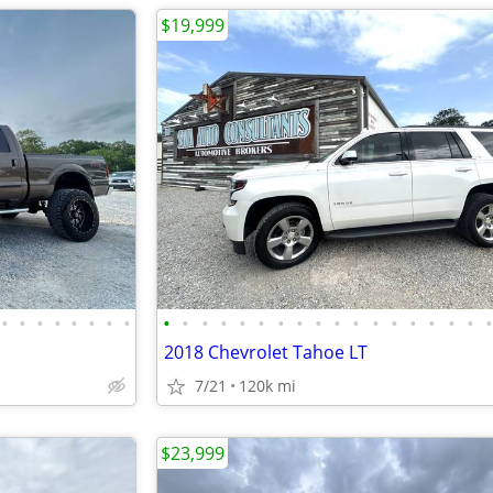
$19,999
•
•
•
•
•
•
•
•
•
•
•
•
•
•
•
•
•
•
•
•
•
•
•
•
•
2018 Chevrolet Tahoe LT
7/21
120k mi
$23,999