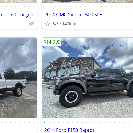
•
•
•
•
•
•
•
•
•
•
•
•
•
•
•
•
•
•
•
•
•
•
•
•
•
hipple Charged
2014 GMC Sierra 1500 SLE
8/6
140k mi
$14,999
•
•
•
•
•
•
•
•
•
•
•
•
•
•
•
•
•
•
•
•
•
•
•
•
•
•
•
2014 Ford F150 Raptor