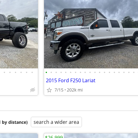
•
•
•
•
•
•
•
•
•
•
•
•
•
•
•
•
•
•
•
•
•
•
•
•
•
2015 Ford F250 Lariat
7/15
202k mi
search a wider area
 by distance)
$26,999