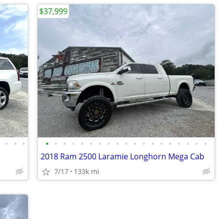
$37,999
•
•
•
•
•
•
•
•
•
•
•
•
•
•
•
•
•
•
•
•
•
•
•
2018 Ram 2500 Laramie Longhorn Mega Cab
7/17
133k mi