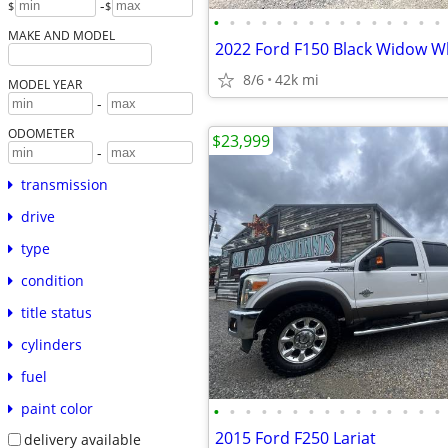
-
$
$
•
•
•
•
•
•
•
•
•
•
•
•
•
•
•
MAKE AND MODEL
2022 Ford F150 Black Widow W
8/6
42k mi
MODEL YEAR
-
ODOMETER
$23,999
-
transmission
drive
type
condition
title status
cylinders
fuel
paint color
•
•
•
•
•
•
•
•
•
•
•
•
•
•
•
2015 Ford F250 Lariat
delivery available