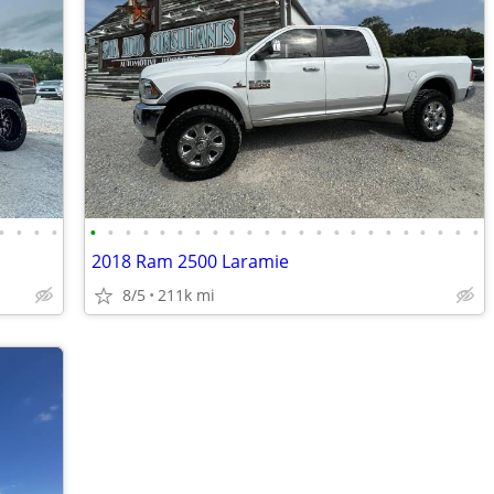
•
•
•
•
•
•
•
•
•
•
•
•
•
•
•
•
•
•
•
•
•
•
•
•
•
•
•
2018 Ram 2500 Laramie
8/5
211k mi