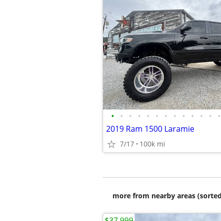
•
•
•
•
•
•
•
•
•
•
•
•
•
2019 Ram 1500 Laramie
7/17
100k mi
more from nearby areas (sorted
$37,999