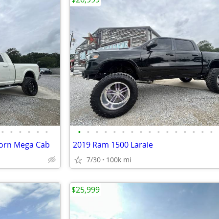
•
•
•
•
•
•
•
•
•
•
•
•
•
•
•
•
•
•
•
•
•
•
orn Mega Cab
2019 Ram 1500 Laraie
7/30
100k mi
$25,999