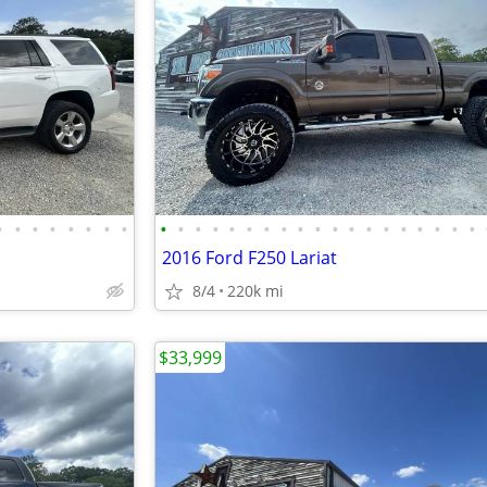
•
•
•
•
•
•
•
•
•
•
•
•
•
•
•
•
•
•
•
•
•
•
•
•
•
•
•
2016 Ford F250 Lariat
8/4
220k mi
$33,999