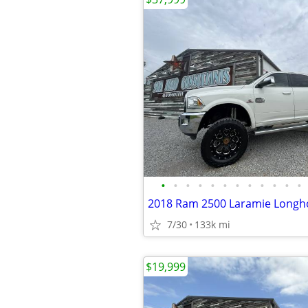
•
•
•
•
•
•
•
•
•
•
•
•
2018 Ram 2500 Laramie Longh
7/30
133k mi
$19,999