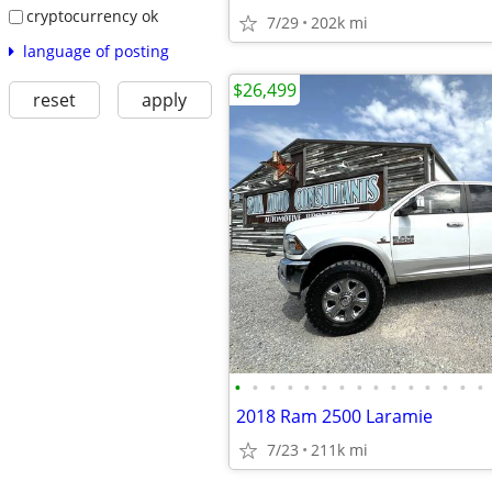
cryptocurrency ok
7/29
202k mi
language of posting
$26,499
reset
apply
•
•
•
•
•
•
•
•
•
•
•
•
•
•
•
2018 Ram 2500 Laramie
7/23
211k mi