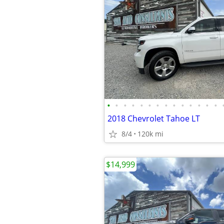
•
•
•
•
•
•
•
•
•
•
•
•
•
•
2018 Chevrolet Tahoe LT
8/4
120k mi
$14,999