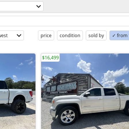
est
price
condition
sold by
✓ from t
$16,499