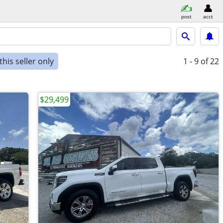
post
acct
his seller only
1 - 9
of 22
$29,499