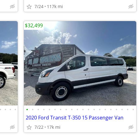
7/24
117k mi
$32,499
•
•
•
•
•
•
•
•
•
•
•
•
•
•
•
•
•
•
•
•
•
•
•
•
2020 Ford Transit T-350 15 Passenger Van
7/22
17k mi