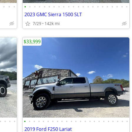
•
•
•
•
•
•
•
•
•
•
•
•
•
•
•
•
•
•
•
•
•
•
•
•
•
•
2023 GMC Sierra 1500 SLT
7/29
142k mi
$33,999
•
•
•
•
•
•
•
•
•
•
•
•
•
•
•
•
•
•
•
•
•
•
•
•
•
•
•
2019 Ford F250 Lariat