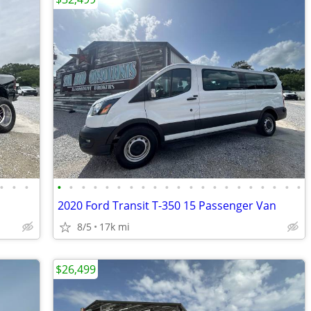
•
•
•
•
•
•
•
•
•
•
•
•
•
•
•
•
•
•
•
•
•
•
•
•
2020 Ford Transit T-350 15 Passenger Van
8/5
17k mi
$26,499