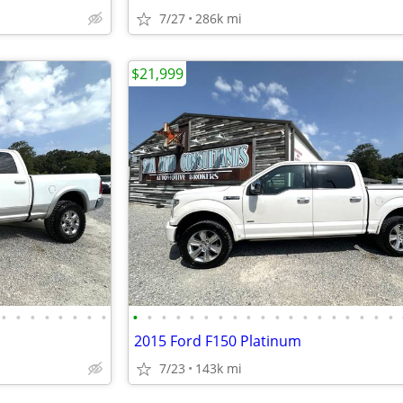
7/27
286k mi
$21,999
•
•
•
•
•
•
•
•
•
•
•
•
•
•
•
•
•
•
•
•
•
•
•
•
•
•
•
2015 Ford F150 Platinum
7/23
143k mi