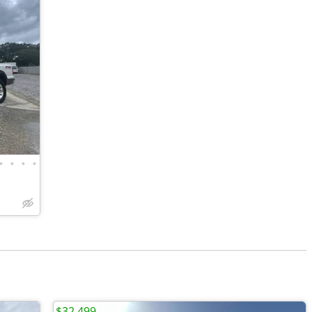
•
•
•
•
$32,499