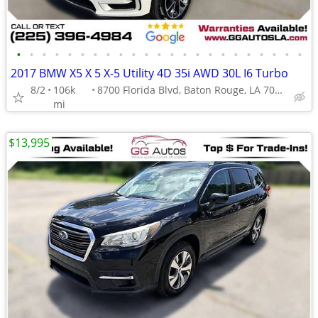
•
•
•
•
•
•
•
•
•
•
•
•
•
•
•
•
•
•
•
•
•
•
•
2017 BMW X5 X 5 X-5 Utility 4D 35i AWD 30L I6 Turbo
8/2
106k
8700 Florida Blvd, Baton Rouge, LA 70815
mi
$13,995