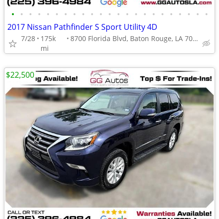
•
•
•
•
•
•
•
•
•
•
•
•
•
•
•
•
•
•
•
•
•
•
•
2017 Nissan Pathfinder S Sport Utility 4D
7/28
175k
8700 Florida Blvd, Baton Rouge, LA 70815
mi
$22,500