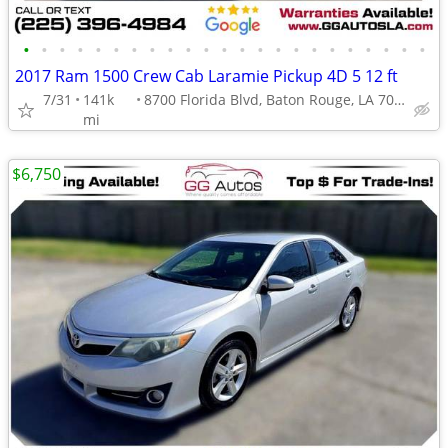
•
•
•
•
•
•
•
•
•
•
•
•
•
•
•
•
•
•
•
•
•
•
•
2017 Ram 1500 Crew Cab Laramie Pickup 4D 5 12 ft
7/31
141k
8700 Florida Blvd, Baton Rouge, LA 70815
mi
$6,750