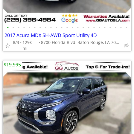
•
•
•
•
•
•
•
•
•
•
•
•
•
•
•
•
•
•
•
•
•
•
•
2017 Acura MDX SH-AWD Sport Utility 4D
8/3
129k
8700 Florida Blvd, Baton Rouge, LA 70815
mi
$19,995