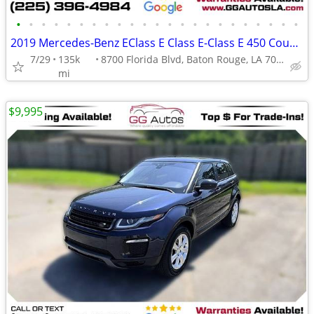
•
•
•
•
•
•
•
•
•
•
•
•
•
•
•
•
•
•
•
•
•
•
•
2019 Mercedes-Benz EClass E Class E-Class E 450 Coupe 2D
7/29
135k
8700 Florida Blvd, Baton Rouge, LA 70815
mi
$9,995