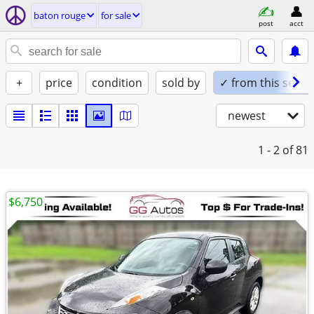
baton rouge
for sale
post
acct
+
price
condition
sold by
✓ from this seller
newest
1 - 2
of 81
$6,750