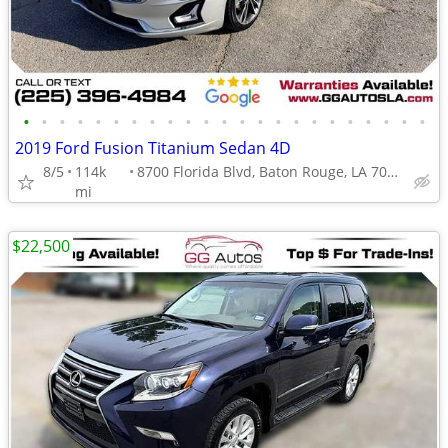
•
•
•
•
•
•
•
•
•
•
•
•
•
•
•
•
•
•
•
•
•
•
•
2019 Ford Fusion Titanium Sedan 4D
8/5
114k
8700 Florida Blvd, Baton Rouge, LA 70815
mi
$22,500