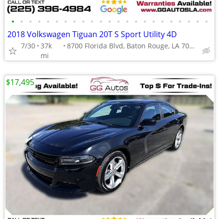
•
•
•
•
•
•
•
•
•
•
•
•
•
•
•
•
•
•
•
•
•
•
•
2018 Volkswagen Tiguan 20T S Sport Utility 4D
7/30
37k
8700 Florida Blvd, Baton Rouge, LA 70815
mi
$17,495