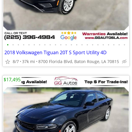
•
•
•
•
•
•
•
•
•
•
•
•
•
•
•
•
•
•
•
•
•
•
•
2018 Volkswagen Tiguan 20T S Sport Utility 4D
8/7
37k mi
8700 Florida Blvd, Baton Rouge, LA 70815
$17,495