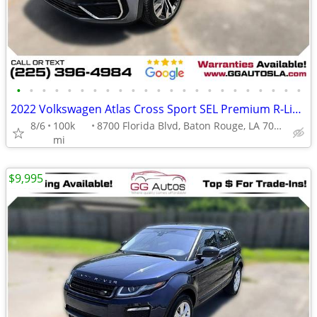
•
•
•
•
•
•
•
•
•
•
•
•
•
•
•
•
•
•
•
•
•
•
•
2022 Volkswagen Atlas Cross Sport SEL Premium R-Line 4MOTION Sport Ut
8/6
100k
8700 Florida Blvd, Baton Rouge, LA 70815
mi
$9,995