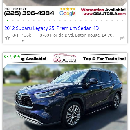
•
•
•
•
•
•
•
•
•
•
•
•
•
•
•
•
•
•
•
•
•
•
•
2012 Subaru Legacy 25i Premium Sedan 4D
8/1
136k
8700 Florida Blvd, Baton Rouge, LA 70815
mi
$37,995