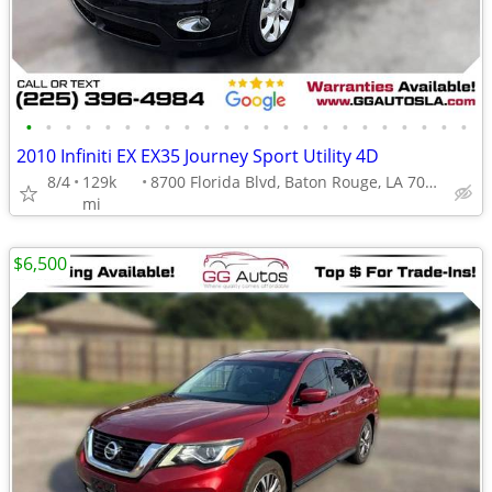
•
•
•
•
•
•
•
•
•
•
•
•
•
•
•
•
•
•
•
•
•
•
•
2010 Infiniti EX EX35 Journey Sport Utility 4D
8/4
129k
8700 Florida Blvd, Baton Rouge, LA 70815
mi
$6,500