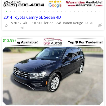
•
•
•
•
•
•
•
•
•
•
•
•
•
•
•
•
•
•
•
•
•
•
•
2014 Toyota Camry SE Sedan 4D
7/30
254k
8700 Florida Blvd, Baton Rouge, LA 70815
mi
$13,995