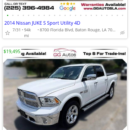
•
•
•
•
•
•
•
•
•
•
•
•
•
•
•
•
•
•
•
•
•
•
•
2014 Nissan JUKE S Sport Utility 4D
7/31
94k
8700 Florida Blvd, Baton Rouge, LA 70815
mi
$19,495