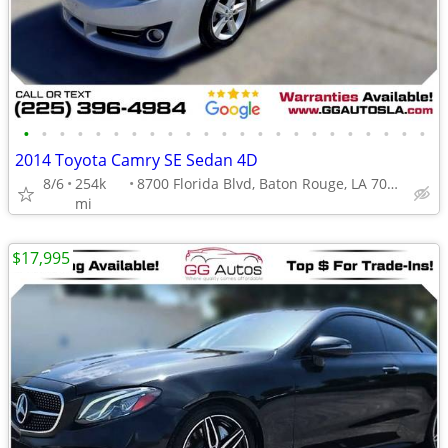
•
•
•
•
•
•
•
•
•
•
•
•
•
•
•
•
•
•
•
•
•
•
•
2014 Toyota Camry SE Sedan 4D
8/6
254k
8700 Florida Blvd, Baton Rouge, LA 70815
mi
$17,995