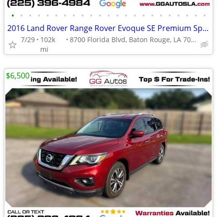
•
•
•
•
•
•
•
•
•
•
•
•
•
•
•
•
•
•
•
•
•
•
•
2016 Land Rover Range Rover Evoque SE Premium Sport Utility 4D
7/29
102k
8700 Florida Blvd, Baton Rouge, LA 70815
mi
$6,500