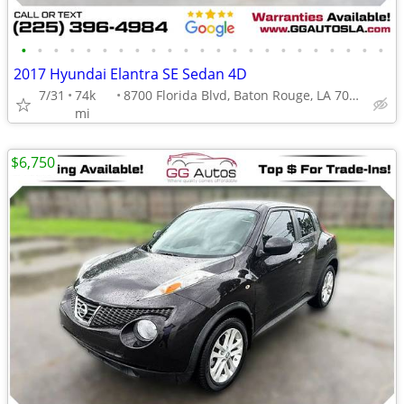
•
•
•
•
•
•
•
•
•
•
•
•
•
•
•
•
•
•
•
•
•
•
•
2017 Hyundai Elantra SE Sedan 4D
7/31
74k
8700 Florida Blvd, Baton Rouge, LA 70815
mi
$6,750