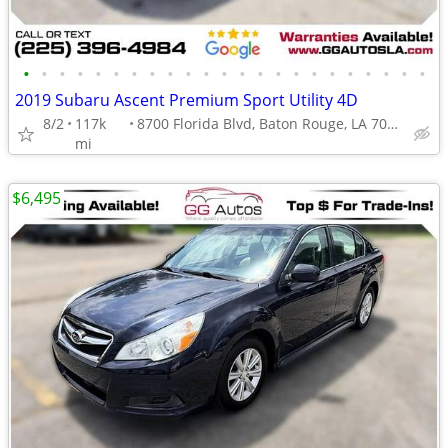
•
•
•
•
•
•
•
•
•
•
•
•
•
•
•
•
•
•
•
•
•
•
•
2019 Subaru Ascent Premium Sport Utility 4D
8/2
117k
8700 Florida Blvd, Baton Rouge, LA 70815
mi
$6,495