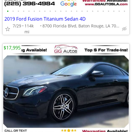
•
•
•
•
•
•
•
•
•
•
•
•
•
•
•
•
•
•
•
•
•
•
•
2019 Ford Fusion Titanium Sedan 4D
7/29
114k
8700 Florida Blvd, Baton Rouge, LA 70815
mi
$17,995