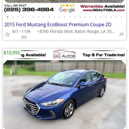
•
•
•
•
•
•
•
•
•
•
•
•
•
•
•
•
•
•
•
•
•
•
•
2015 Ford Mustang EcoBoost Premium Coupe 2D
8/1
119k
8700 Florida Blvd, Baton Rouge, LA 70815
mi
$10,995