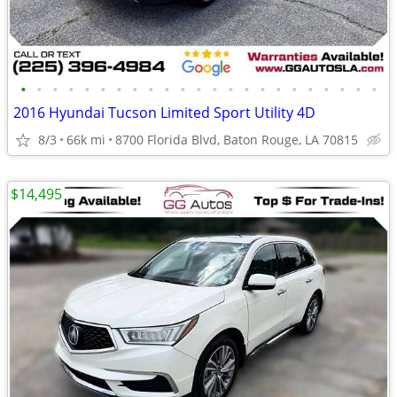
•
•
•
•
•
•
•
•
•
•
•
•
•
•
•
•
•
•
•
•
•
•
•
2016 Hyundai Tucson Limited Sport Utility 4D
8/3
66k mi
8700 Florida Blvd, Baton Rouge, LA 70815
$14,495