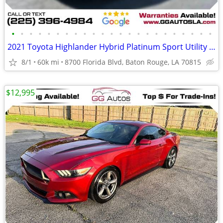
•
•
•
•
•
•
•
•
•
•
•
•
•
•
•
•
•
•
•
•
•
•
•
2021 Toyota Highlander Hybrid Platinum Sport Utility 4D
8/1
60k mi
8700 Florida Blvd, Baton Rouge, LA 70815
$12,995