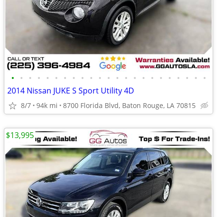
•
•
•
•
•
•
•
•
•
•
•
•
•
•
•
•
•
•
•
•
•
•
•
2014 Nissan JUKE S Sport Utility 4D
8/7
94k mi
8700 Florida Blvd, Baton Rouge, LA 70815
$13,995