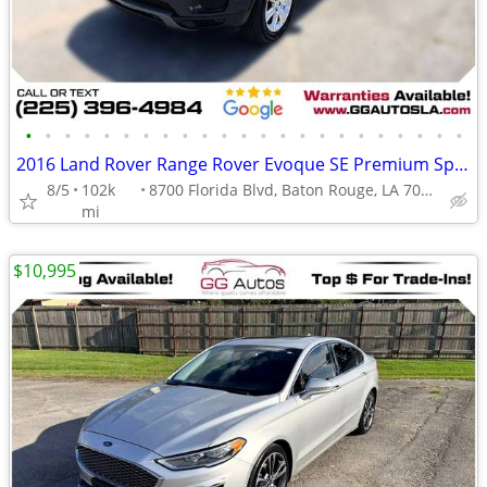
•
•
•
•
•
•
•
•
•
•
•
•
•
•
•
•
•
•
•
•
•
•
•
2016 Land Rover Range Rover Evoque SE Premium Sport Utility 4D
8/5
102k
8700 Florida Blvd, Baton Rouge, LA 70815
mi
$10,995