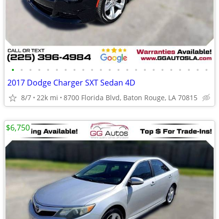
•
•
•
•
•
•
•
•
•
•
•
•
•
•
•
•
•
•
•
•
•
•
•
2017 Dodge Charger SXT Sedan 4D
8/7
22k mi
8700 Florida Blvd, Baton Rouge, LA 70815
$6,750