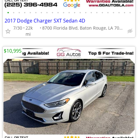
•
•
•
•
•
•
•
•
•
•
•
•
•
•
•
•
•
•
•
•
•
•
•
2017 Dodge Charger SXT Sedan 4D
7/30
22k
8700 Florida Blvd, Baton Rouge, LA 70815
mi
$10,995