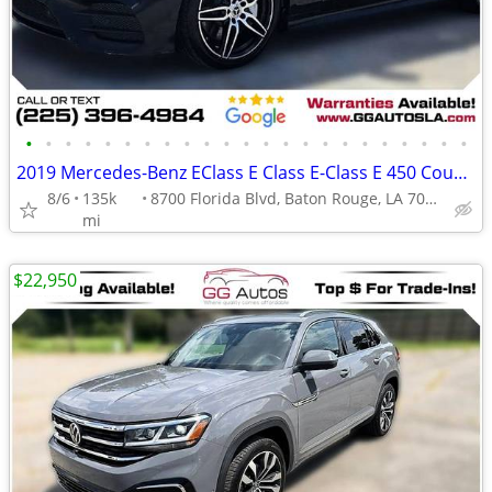
•
•
•
•
•
•
•
•
•
•
•
•
•
•
•
•
•
•
•
•
•
•
•
2019 Mercedes-Benz EClass E Class E-Class E 450 Coupe 2D
8/6
135k
8700 Florida Blvd, Baton Rouge, LA 70815
mi
$22,950