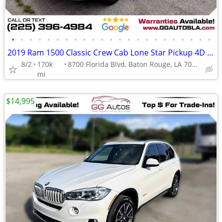
•
•
•
•
•
•
•
•
•
•
•
•
•
•
•
•
•
•
•
•
•
•
•
2019 Ram 1500 Classic Crew Cab Lone Star Pickup 4D 5 12 ft
8/2
170k
8700 Florida Blvd, Baton Rouge, LA 70815
mi
$14,995