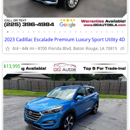
•
•
•
•
•
•
•
•
•
•
•
•
•
•
•
•
•
•
•
•
•
•
•
2023 Cadillac Escalade Premium Luxury Sport Utility 4D
8/4
44k mi
8700 Florida Blvd, Baton Rouge, LA 70815
$13,995