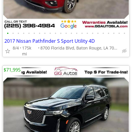
•
•
•
•
•
•
•
•
•
•
•
•
•
•
•
•
•
•
•
•
•
•
•
2017 Nissan Pathfinder S Sport Utility 4D
8/4
175k
8700 Florida Blvd, Baton Rouge, LA 70815
mi
$71,995