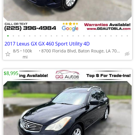
•
•
•
•
•
•
•
•
•
•
•
•
•
•
•
•
•
•
•
•
•
•
•
2017 Lexus GX GX 460 Sport Utility 4D
8/5
100k
8700 Florida Blvd, Baton Rouge, LA 70815
mi
$8,995