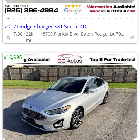
•
•
•
•
•
•
•
•
•
•
•
•
•
•
•
•
•
•
•
•
•
•
•
2017 Dodge Charger SXT Sedan 4D
7/30
22k
8700 Florida Blvd, Baton Rouge, LA 70815
mi
$10,995