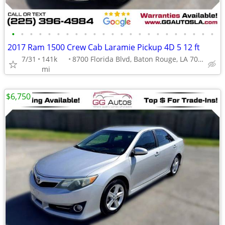
•
•
•
•
•
•
•
•
•
•
•
•
•
•
•
•
•
•
•
•
•
•
•
2017 Ram 1500 Crew Cab Laramie Pickup 4D 5 12 ft
7/31
141k
8700 Florida Blvd, Baton Rouge, LA 70815
mi
$6,750