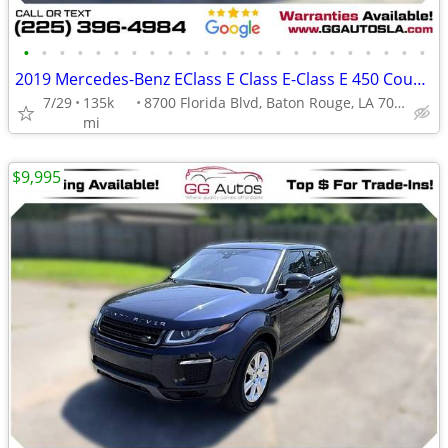
•
•
•
•
•
•
•
•
•
•
•
•
•
•
•
•
•
•
•
•
•
•
•
2019 Mercedes-Benz EClass E Class E-Class E 450 Coupe 2D
7/29
135k
8700 Florida Blvd, Baton Rouge, LA 70815
mi
$9,995