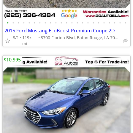
•
•
•
•
•
•
•
•
•
•
•
•
•
•
•
•
•
•
•
•
•
•
•
2015 Ford Mustang EcoBoost Premium Coupe 2D
8/1
119k
8700 Florida Blvd, Baton Rouge, LA 70815
mi
$10,995