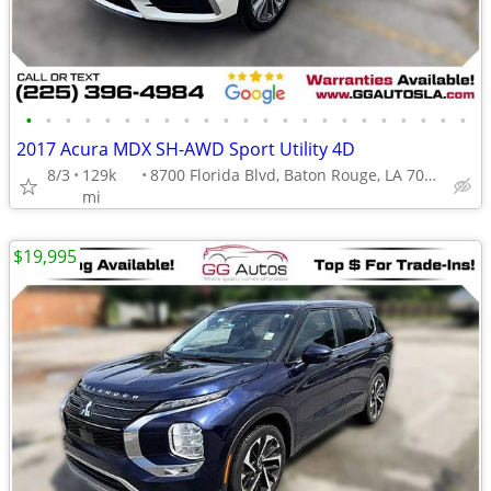
•
•
•
•
•
•
•
•
•
•
•
•
•
•
•
•
•
•
•
•
•
•
•
2017 Acura MDX SH-AWD Sport Utility 4D
8/3
129k
8700 Florida Blvd, Baton Rouge, LA 70815
mi
$19,995