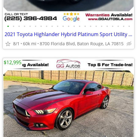
•
•
•
•
•
•
•
•
•
•
•
•
•
•
•
•
•
•
•
•
•
•
•
2021 Toyota Highlander Hybrid Platinum Sport Utility 4D
8/1
60k mi
8700 Florida Blvd, Baton Rouge, LA 70815
$12,995