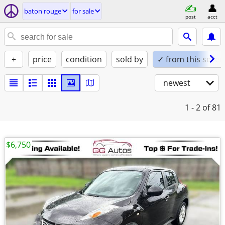
baton rouge
for sale
post
acct
+
price
condition
sold by
✓ from this seller
newest
1 - 2
of 81
$6,750