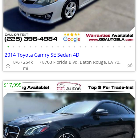
•
•
•
•
•
•
•
•
•
•
•
•
•
•
•
•
•
•
•
•
•
•
•
2014 Toyota Camry SE Sedan 4D
8/6
254k
8700 Florida Blvd, Baton Rouge, LA 70815
mi
$17,995