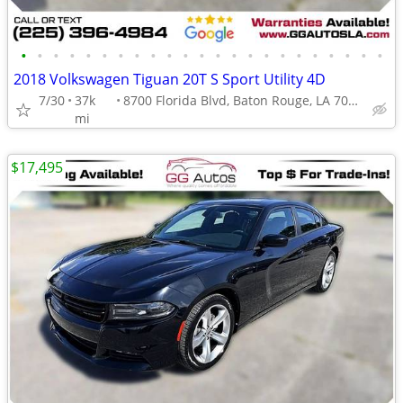
•
•
•
•
•
•
•
•
•
•
•
•
•
•
•
•
•
•
•
•
•
•
•
2018 Volkswagen Tiguan 20T S Sport Utility 4D
7/30
37k
8700 Florida Blvd, Baton Rouge, LA 70815
mi
$17,495