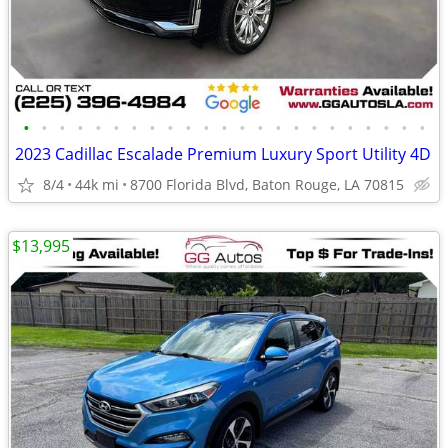
•
•
•
•
•
•
•
•
•
•
•
•
•
•
•
•
•
•
•
•
•
•
•
2023 Cadillac Escalade Premium Luxury Sport Utility 4D
8/4
44k mi
8700 Florida Blvd, Baton Rouge, LA 70815
$13,995