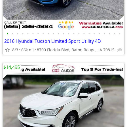
•
•
•
•
•
•
•
•
•
•
•
•
•
•
•
•
•
•
•
•
•
•
•
2016 Hyundai Tucson Limited Sport Utility 4D
8/3
66k mi
8700 Florida Blvd, Baton Rouge, LA 70815
$14,495