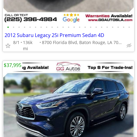
•
•
•
•
•
•
•
•
•
•
•
•
•
•
•
•
•
•
•
•
•
•
•
2012 Subaru Legacy 25i Premium Sedan 4D
8/1
136k
8700 Florida Blvd, Baton Rouge, LA 70815
mi
$37,995