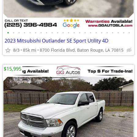
•
•
•
•
•
•
•
•
•
•
•
•
•
•
•
•
•
•
•
•
•
•
•
2023 Mitsubishi Outlander SE Sport Utility 4D
8/3
85k mi
8700 Florida Blvd, Baton Rouge, LA 70815
$15,995