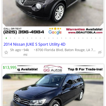
•
•
•
•
•
•
•
•
•
•
•
•
•
•
•
•
•
•
•
•
•
•
•
2014 Nissan JUKE S Sport Utility 4D
5h ago
94k
8700 Florida Blvd, Baton Rouge, LA 70815
mi
$13,995