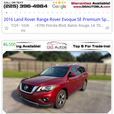
•
•
•
•
•
•
•
•
•
•
•
•
•
•
•
•
•
•
•
•
•
•
•
2016 Land Rover Range Rover Evoque SE Premium Sport Utility 4D
7/29
102k
8700 Florida Blvd, Baton Rouge, LA 70815
mi
$6,500