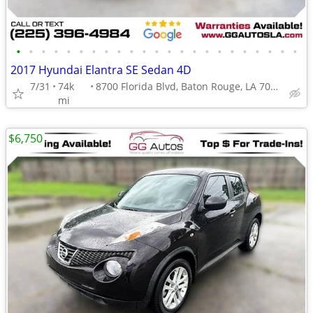
•
•
•
•
•
•
•
•
•
•
•
•
•
•
•
•
•
•
•
•
•
•
•
2017 Hyundai Elantra SE Sedan 4D
7/31
74k
8700 Florida Blvd, Baton Rouge, LA 70815
mi
$6,750