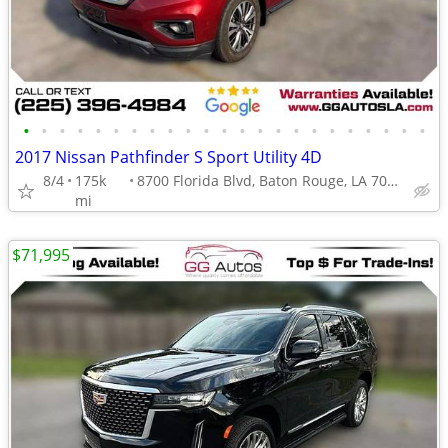
•
•
•
•
•
•
•
•
•
•
•
•
•
•
•
•
•
•
•
•
•
•
•
2017 Nissan Pathfinder S Sport Utility 4D
8/4
175k
8700 Florida Blvd, Baton Rouge, LA 70815
mi
$71,995