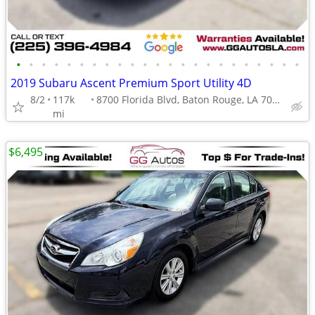
•
•
•
•
•
•
•
•
•
•
•
•
•
•
•
•
•
•
•
•
•
•
•
2019 Subaru Ascent Premium Sport Utility 4D
8/2
117k
8700 Florida Blvd, Baton Rouge, LA 70815
mi
$6,495