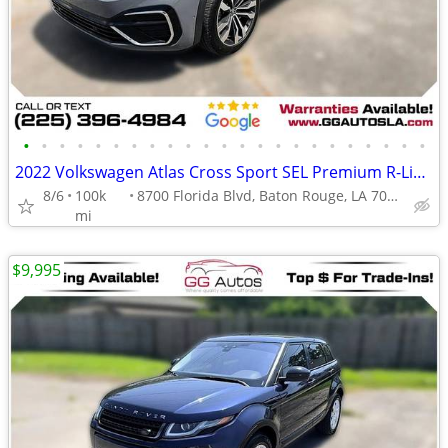
•
•
•
•
•
•
•
•
•
•
•
•
•
•
•
•
•
•
•
•
•
•
•
2022 Volkswagen Atlas Cross Sport SEL Premium R-Line 4MOTION Sport Ut
8/6
100k
8700 Florida Blvd, Baton Rouge, LA 70815
mi
$9,995