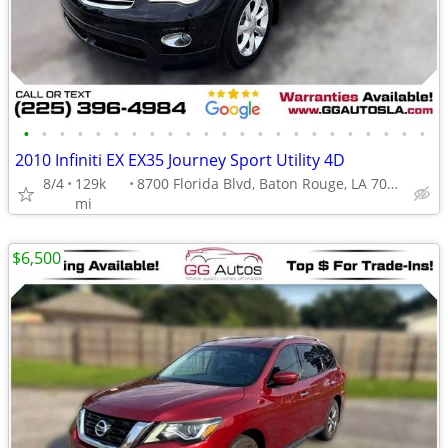
•
•
•
•
•
•
•
•
•
•
•
•
•
•
•
•
•
•
•
•
•
•
•
2010 Infiniti EX EX35 Journey Sport Utility 4D
8/4
129k
8700 Florida Blvd, Baton Rouge, LA 70815
mi
$6,500