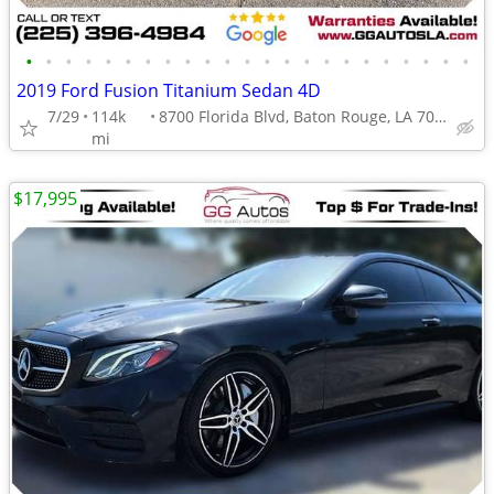
•
•
•
•
•
•
•
•
•
•
•
•
•
•
•
•
•
•
•
•
•
•
•
2019 Ford Fusion Titanium Sedan 4D
7/29
114k
8700 Florida Blvd, Baton Rouge, LA 70815
mi
$17,995