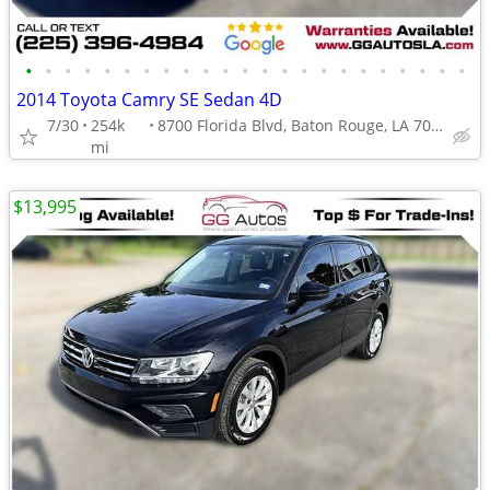
•
•
•
•
•
•
•
•
•
•
•
•
•
•
•
•
•
•
•
•
•
•
•
2014 Toyota Camry SE Sedan 4D
7/30
254k
8700 Florida Blvd, Baton Rouge, LA 70815
mi
$13,995