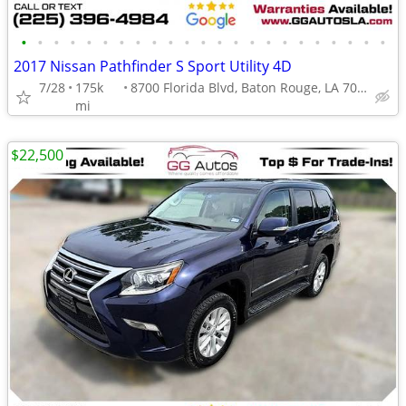
•
•
•
•
•
•
•
•
•
•
•
•
•
•
•
•
•
•
•
•
•
•
•
2017 Nissan Pathfinder S Sport Utility 4D
7/28
175k
8700 Florida Blvd, Baton Rouge, LA 70815
mi
$22,500