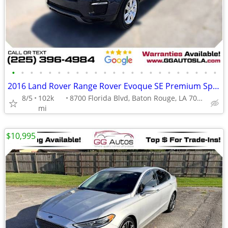
•
•
•
•
•
•
•
•
•
•
•
•
•
•
•
•
•
•
•
•
•
•
•
2016 Land Rover Range Rover Evoque SE Premium Sport Utility 4D
8/5
102k
8700 Florida Blvd, Baton Rouge, LA 70815
mi
$10,995