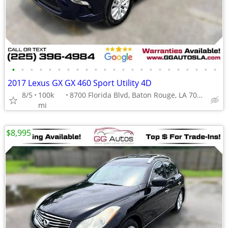
•
•
•
•
•
•
•
•
•
•
•
•
•
•
•
•
•
•
•
•
•
•
•
2017 Lexus GX GX 460 Sport Utility 4D
8/5
100k
8700 Florida Blvd, Baton Rouge, LA 70815
mi
$8,995