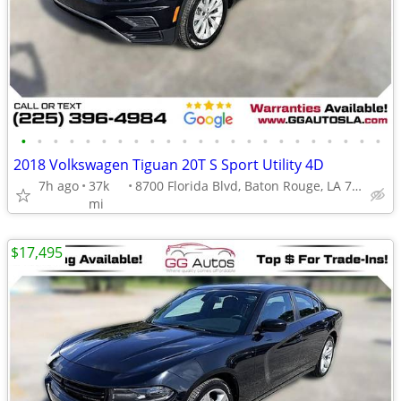
•
•
•
•
•
•
•
•
•
•
•
•
•
•
•
•
•
•
•
•
•
•
•
2018 Volkswagen Tiguan 20T S Sport Utility 4D
7h ago
37k
8700 Florida Blvd, Baton Rouge, LA 70815
mi
$17,495