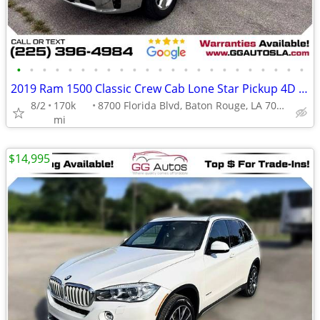
•
•
•
•
•
•
•
•
•
•
•
•
•
•
•
•
•
•
•
•
•
•
•
2019 Ram 1500 Classic Crew Cab Lone Star Pickup 4D 5 12 ft
8/2
170k
8700 Florida Blvd, Baton Rouge, LA 70815
mi
$14,995