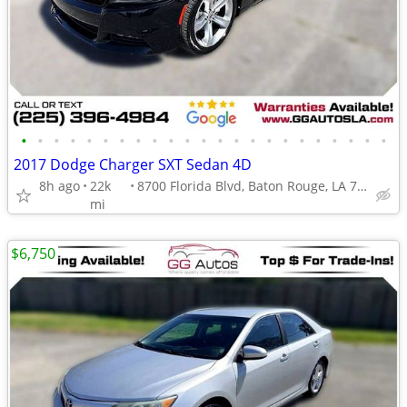
•
•
•
•
•
•
•
•
•
•
•
•
•
•
•
•
•
•
•
•
•
•
•
2017 Dodge Charger SXT Sedan 4D
8h ago
22k
8700 Florida Blvd, Baton Rouge, LA 70815
mi
$6,750