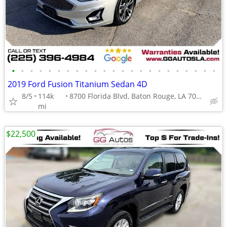
•
•
•
•
•
•
•
•
•
•
•
•
•
•
•
•
•
•
•
•
•
•
•
2019 Ford Fusion Titanium Sedan 4D
8/5
114k
8700 Florida Blvd, Baton Rouge, LA 70815
mi
$22,500