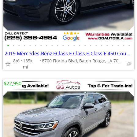
•
•
•
•
•
•
•
•
•
•
•
•
•
•
•
•
•
•
•
•
•
•
•
2019 Mercedes-Benz EClass E Class E-Class E 450 Coupe 2D
8/6
135k
8700 Florida Blvd, Baton Rouge, LA 70815
mi
$22,950