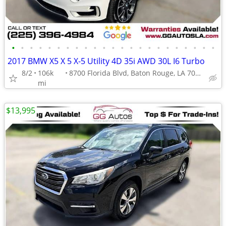
•
•
•
•
•
•
•
•
•
•
•
•
•
•
•
•
•
•
•
•
•
•
•
2017 BMW X5 X 5 X-5 Utility 4D 35i AWD 30L I6 Turbo
8/2
106k
8700 Florida Blvd, Baton Rouge, LA 70815
mi
$13,995