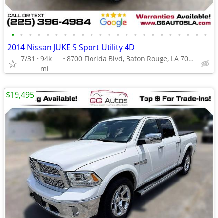
•
•
•
•
•
•
•
•
•
•
•
•
•
•
•
•
•
•
•
•
•
•
•
2014 Nissan JUKE S Sport Utility 4D
7/31
94k
8700 Florida Blvd, Baton Rouge, LA 70815
mi
$19,495