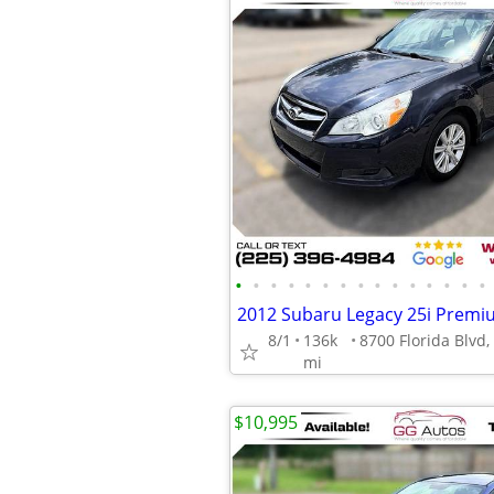
•
•
•
•
•
•
•
•
•
•
•
•
•
•
•
2012 Subaru Legacy 25i Prem
8/1
136k
mi
$10,995