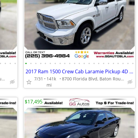
•
•
•
•
•
•
•
•
•
•
•
•
•
•
•
•
•
•
•
•
•
•
•
•
•
•
•
2017 Ram 1500 Crew Cab Laramie Pickup 4D 5 12 ft
8700 Florida Blvd, Baton Rouge, LA 70815
7/31
141k
8700 Florida Blvd, Baton Rouge, LA 70815
mi
$17,495