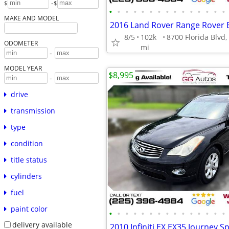
-
$
$
•
•
•
•
•
•
•
•
•
•
•
•
•
•
•
MAKE AND MODEL
8/5
102k
ODOMETER
mi
-
MODEL YEAR
$8,995
-
drive
transmission
type
condition
title status
cylinders
fuel
paint color
•
•
•
•
•
•
•
•
•
•
•
•
•
•
•
delivery available
2010 Infiniti EX EX35 Journey Sp