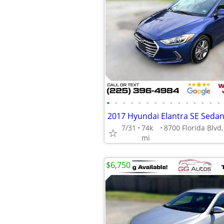
•
•
•
•
•
•
•
•
•
•
•
•
•
•
•
2017 Hyundai Elantra SE Seda
7/31
74k
mi
$6,750