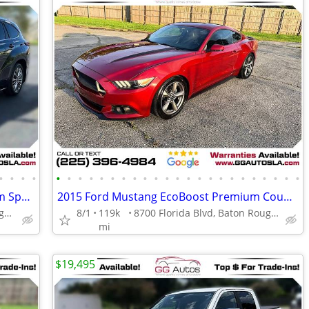
•
•
•
•
•
•
•
•
•
•
•
•
•
•
•
•
•
•
•
•
•
•
•
•
•
•
•
2021 Toyota Highlander Hybrid Platinum Sport Utility 4D
2015 Ford Mustang EcoBoost Premium Coupe 2D
8700 Florida Blvd, Baton Rouge, LA 70815
8/1
119k
8700 Florida Blvd, Baton Rouge, LA 70815
mi
$19,495