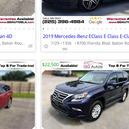
•
•
•
•
•
•
•
•
•
•
•
•
•
•
•
•
•
•
•
•
•
•
•
•
•
•
•
dan 4D
8700 Florida Blvd, Baton Rouge, LA 70815
7/29
135k
mi
$22,500