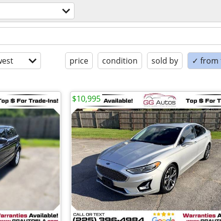
est
price
condition
sold by
✓ from t
$10,995