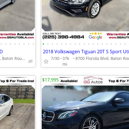
•
•
•
•
•
•
•
•
•
•
•
•
•
•
•
•
•
•
•
•
•
•
•
•
•
•
•
4D
2018 Volkswagen Tiguan 20T S Sport Uti
8700 Florida Blvd, Baton Rouge, LA 70815
7/30
37k
mi
$17,995