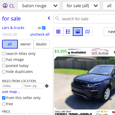
CL
baton rouge
for sale (all)
all
for sale
cars & trucks
80
new
check all
uncheck all
all
owner
dealer
$9,995
search titles only
has image
posted today
hide duplicates
MILES FROM LOCATION

use map...
from this seller only
free
PRICE