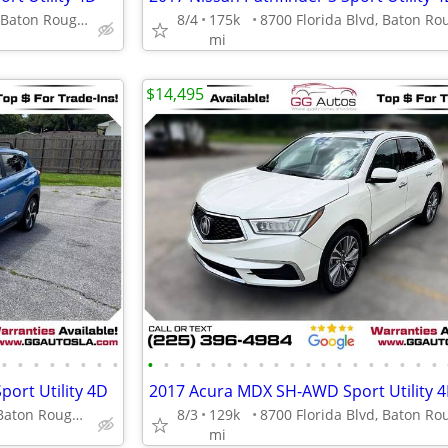
8700 Florida Blvd, Baton Rouge, LA 70815
8/4
175k
mi
$14,495
•
•
•
•
•
•
•
•
•
•
•
•
•
•
•
•
•
•
•
•
•
•
•
•
•
•
•
ort Utility 4D
2017 Acura MDX SH-AWD Sport Utility 
8700 Florida Blvd, Baton Rouge, LA 70815
8/3
129k
mi