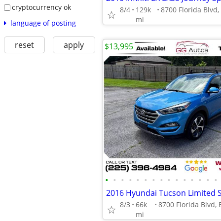
cryptocurrency ok
8/4
129k
mi
language of posting
reset
apply
$13,995
•
•
•
•
•
•
•
•
•
•
•
•
•
•
•
2016 Hyundai Tucson Limited Sp
8/3
66k
mi