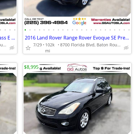
•
•
•
•
•
•
•
•
•
•
•
•
•
•
•
•
•
•
•
•
•
•
•
•
•
•
•
2019 Mercedes-Benz EClass E Class E-Class E 450 Coupe 2D
2016 Land Rover Range Rover Evoque SE Premium Sport Utility 4D
8700 Florida Blvd, Baton Rouge, LA 70815
7/29
102k
8700 Florida Blvd, Baton Rouge, LA 70815
mi
$8,995