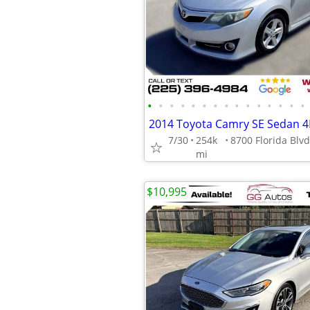
•
•
•
•
•
•
•
•
•
•
•
•
•
•
•
2014 Toyota Camry SE Sedan 
7/30
254k
mi
$10,995