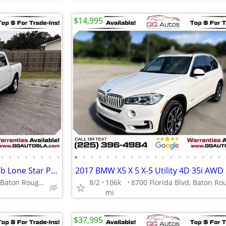
$14,995
•
•
•
•
•
•
•
•
•
•
•
•
•
•
•
•
•
•
•
•
•
•
•
•
•
•
•
2019 Ram 1500 Classic Crew Cab Lone Star Pickup 4D 5 12 ft
8700 Florida Blvd, Baton Rouge, LA 70815
8/2
106k
mi
$37,995