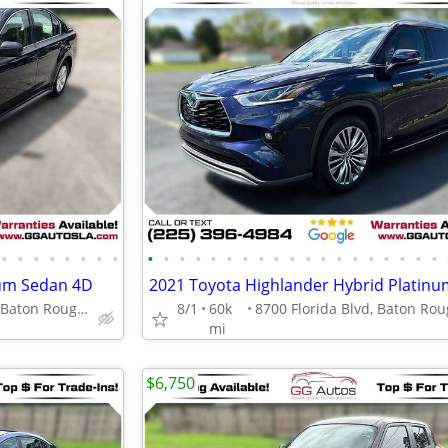
•
•
•
•
•
•
•
•
•
•
•
•
•
•
•
•
•
•
•
•
•
•
•
•
•
•
•
ium Sedan 4D
8700 Florida Blvd, Baton Rouge, LA 70815
8/1
60k
mi
$6,750