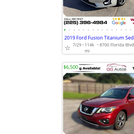
•
•
•
•
•
•
•
•
•
•
•
•
•
•
•
2019 Ford Fusion Titanium Se
7/29
114k
mi
$6,500