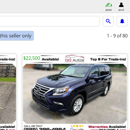
post
acct
his seller only
1 - 9
of 80
$22,500