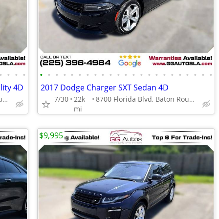
•
•
•
•
•
•
•
•
•
•
•
•
•
•
•
•
•
•
•
•
•
•
•
•
•
•
•
lity 4D
2017 Dodge Charger SXT Sedan 4D
8700 Florida Blvd, Baton Rouge, LA 70815
7/30
22k
8700 Florida Blvd, Baton Rouge, LA 70815
mi
$9,995