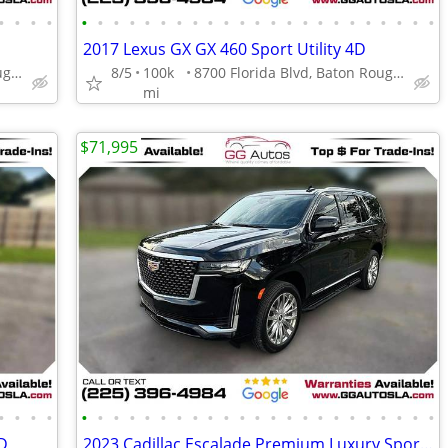
•
•
•
•
•
•
•
•
•
•
•
•
•
•
•
•
•
•
•
•
•
•
•
•
•
•
•
2017 Lexus GX GX 460 Sport Utility 4D
8700 Florida Blvd, Baton Rouge, LA 70815
8/5
100k
8700 Florida Blvd, Baton Rouge, LA 70815
mi
$71,995
•
•
•
•
•
•
•
•
•
•
•
•
•
•
•
•
•
•
•
•
•
•
•
•
•
•
•
4D
2023 Cadillac Escalade Premium Luxury Sport Utility 4D