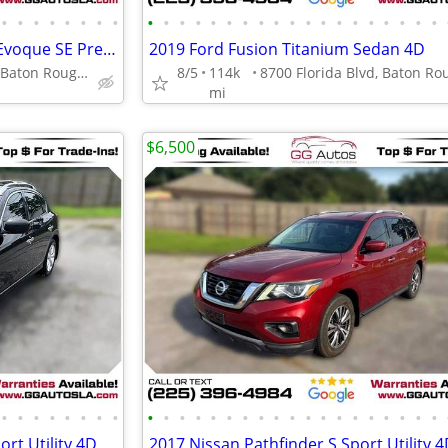
•
•
•
•
•
•
•
•
•
•
•
•
•
•
•
•
•
•
•
•
•
•
•
•
•
•
•
2016 Land Rover Range Rover Evoque SE Premium Sport Utility 4D
2019 Ford Fusion Titanium Sedan 4D
8700 Florida Blvd, Baton Rouge, LA 70815
8/5
114k
mi
$6,500
•
•
•
•
•
•
•
•
•
•
•
•
•
•
•
•
•
•
•
•
•
•
•
•
•
•
•
ort Utility 4D
2017 Nissan Pathfinder S Sport Utility 