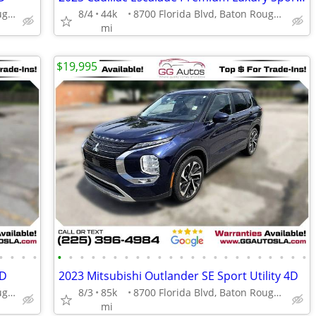
8700 Florida Blvd, Baton Rouge, LA 70815
8/4
44k
8700 Florida Blvd, Baton Rouge, LA 70815
mi
$19,995
•
•
•
•
•
•
•
•
•
•
•
•
•
•
•
•
•
•
•
•
•
•
•
•
•
•
•
4D
2023 Mitsubishi Outlander SE Sport Utility 4D
8700 Florida Blvd, Baton Rouge, LA 70815
8/3
85k
8700 Florida Blvd, Baton Rouge, LA 70815
mi