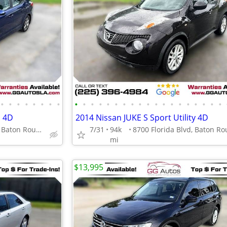
•
•
•
•
•
•
•
•
•
•
•
•
•
•
•
•
•
•
•
•
•
•
•
•
•
•
•
n 4D
2014 Nissan JUKE S Sport Utility 4D
8700 Florida Blvd, Baton Rouge, LA 70815
7/31
94k
mi
$13,995