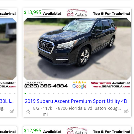
$13,995
•
•
•
•
•
•
•
•
•
•
•
•
•
•
•
•
•
•
•
•
•
•
•
•
•
•
•
2017 BMW X5 X 5 X-5 Utility 4D 35i AWD 30L I6 Turbo
2019 Subaru Ascent Premium Sport Utility 4D
8700 Florida Blvd, Baton Rouge, LA 70815
8/2
117k
8700 Florida Blvd, Baton Rouge, LA 70815
mi
$12,995