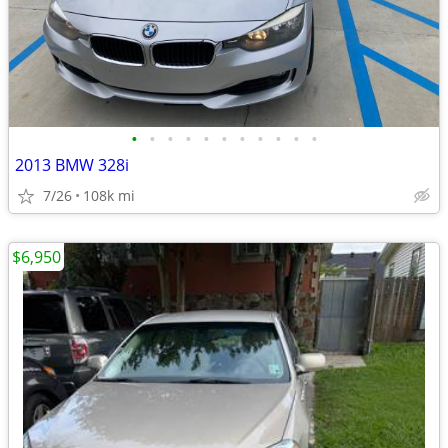
•
•
•
•
•
•
•
•
•
•
•
2013 BMW 328i
7/26
108k mi
$6,950