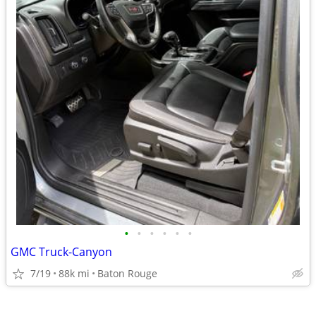
•
•
•
•
•
•
GMC Truck-Canyon
7/19
88k mi
Baton Rouge