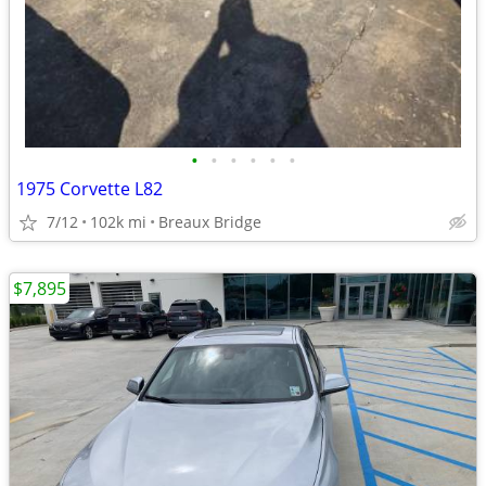
•
•
•
•
•
•
1975 Corvette L82
7/12
102k mi
Breaux Bridge
$7,895