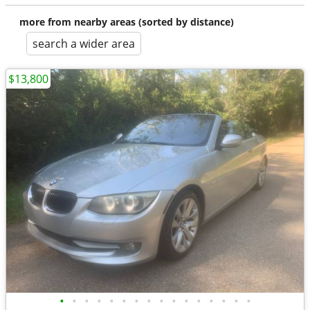
more from nearby areas (sorted by distance)
search a wider area
$13,800
•
•
•
•
•
•
•
•
•
•
•
•
•
•
•
•