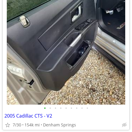
•
•
•
•
•
•
•
•
•
2005 Cadillac CTS - V2
7/30
154k mi
Denham Springs