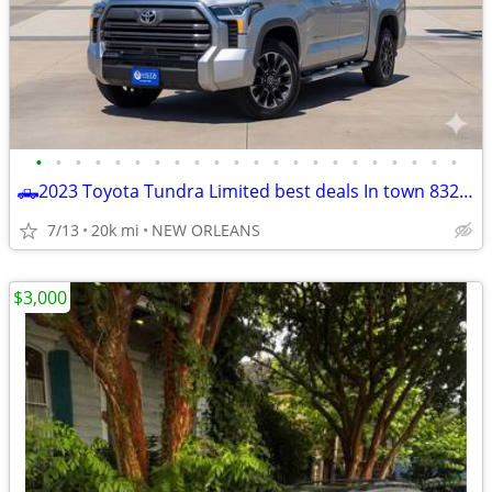
•
•
•
•
•
•
•
•
•
•
•
•
•
•
•
•
•
•
•
•
•
•
🛻2023 Toyota Tundra Limited best deals In town 832-249-1818
7/13
20k mi
NEW ORLEANS
$3,000