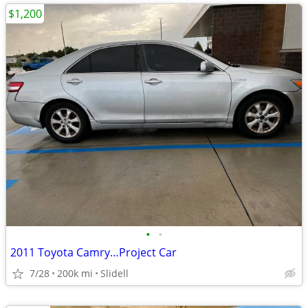
$1,200
•
•
2011 Toyota Camry…Project Car
7/28
200k mi
Slidell