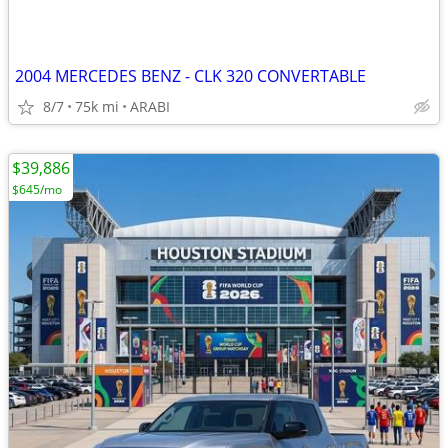
2004 MERCEDES BENZ - CLK 320 CONVERTABLE
8/7
75k mi
ARABI
$39,886
$645/mo