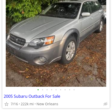
•
•
•
•
•
•
•
•
•
2005 Subaru Outback For Sale
7/16
222k mi
New Orleans