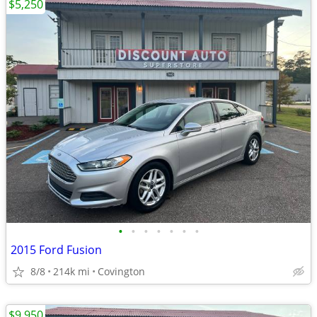
$5,250
•
•
•
•
•
•
•
2015 Ford Fusion
8/8
214k mi
Covington
$9,950