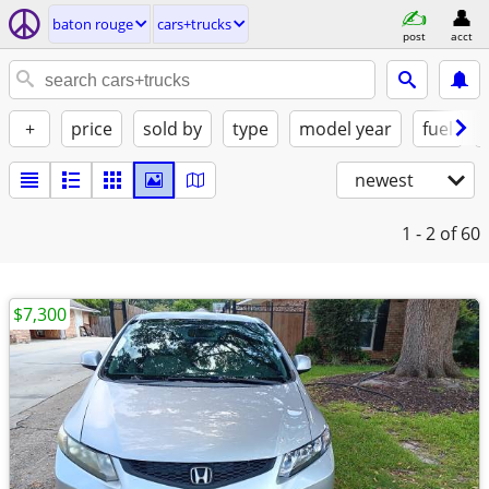
baton rouge
cars+trucks
post
acct
+
price
sold by
type
model year
fuel
newest
1 - 2
of 60
$7,300