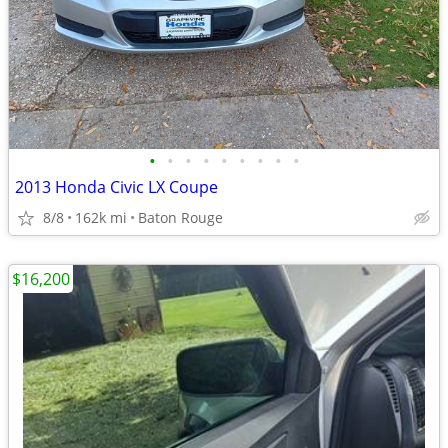
•
•
•
•
•
•
•
•
•
2013 Honda Civic LX Coupe
8/8
162k mi
Baton Rouge
$16,200