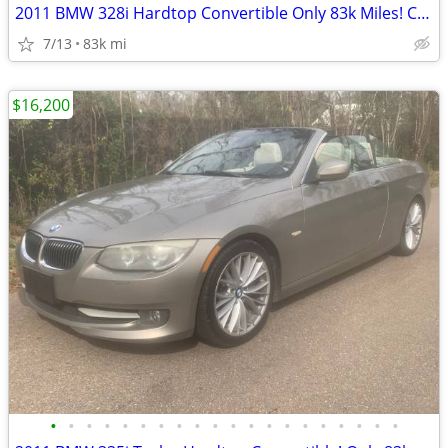
2011 BMW 328i Hardtop Convertible Only 83k Miles! Clean and Runs Well.
7/13
83k mi
$16,200
•
•
•
•
•
•
•
•
•
•
•
•
•
•
•
•
•
•
•
•