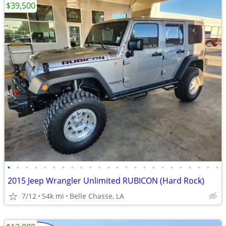
$39,500
•
•
•
•
•
•
•
•
•
•
•
•
•
•
•
•
•
•
•
•
•
•
•
•
2015 Jeep Wrangler Unlimited RUBICON (Hard Rock)
7/12
54k mi
Belle Chasse, LA