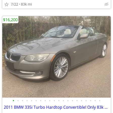
7/22
83k mi
$16,200
•
•
•
•
•
•
•
•
•
•
•
•
•
•
•
•
•
•
•
•
2011 BMW 335i Turbo Hardtop Convertible! Only 83k Miles! Runs Perfect!