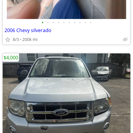
•
•
•
•
•
•
•
•
•
•
2006 Chevy silverado
8/3
200k mi
$4,000