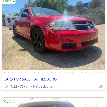
$300/mo
•
•
•
•
•
•
•
•
•
•
•
•
•
•
•
•
•
•
•
•
•
•
•
•
CARS FOR SALE HATTIESBURG
7/22
75k mi
Hattiesburg
$5,350