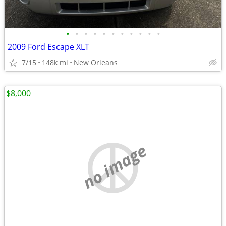
•
•
•
•
•
•
•
•
•
•
•
2009 Ford Escape XLT
7/15
148k mi
New Orleans
$8,000
no image