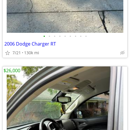
•
•
•
•
•
•
•
•
•
2006 Dodge Charger RT
7/21
130k mi
$26,000