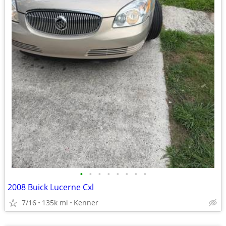
•
•
•
•
•
•
•
•
2008 Buick Lucerne Cxl
7/16
135k mi
Kenner