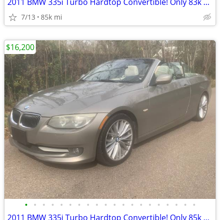
2011 BMW 335i Turbo Hardtop Convertible! Only 83k Miles! Runs Perfect!
7/13
85k mi
$16,200
•
•
•
•
•
•
•
•
•
•
•
•
•
•
•
•
•
•
•
•
2011 BMW 335i Turbo Hardtop Convertible! Only 85k Miles! Runs Perfect!