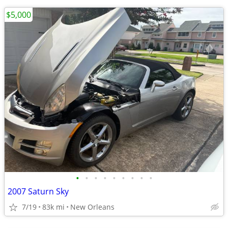
$5,000
•
•
•
•
•
•
•
•
•
2007 Saturn Sky
7/19
83k mi
New Orleans