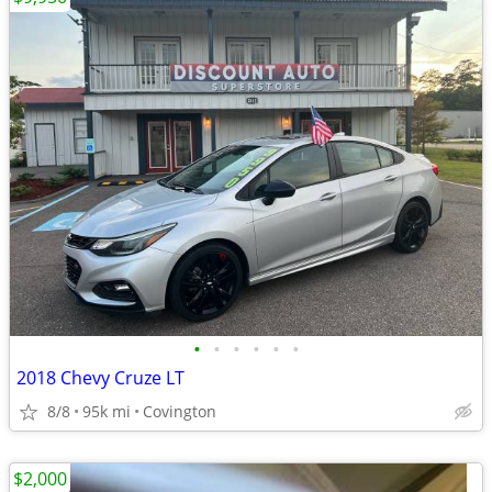
•
•
•
•
•
•
2018 Chevy Cruze LT
8/8
95k mi
Covington
$2,000