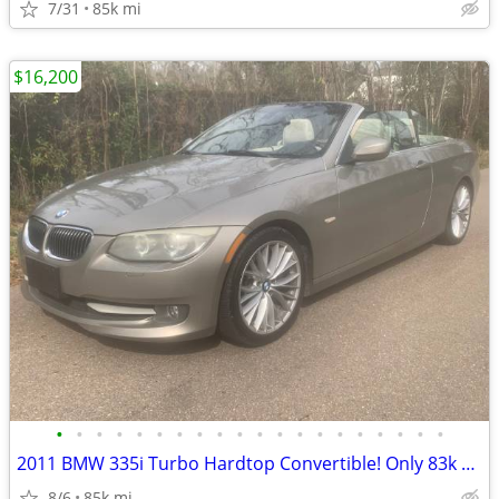
7/31
85k mi
$16,200
•
•
•
•
•
•
•
•
•
•
•
•
•
•
•
•
•
•
•
•
2011 BMW 335i Turbo Hardtop Convertible! Only 83k Miles! Runs Perfect!
8/6
85k mi