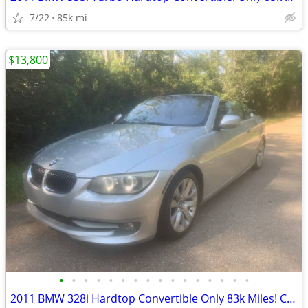
7/22
85k mi
$13,800
•
•
•
•
•
•
•
•
•
•
•
•
•
•
•
•
2011 BMW 328i Hardtop Convertible Only 83k Miles! Clean and Runs Well.