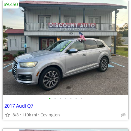
$9,450
•
•
•
•
•
•
•
2017 Audi Q7
8/8
119k mi
Covington