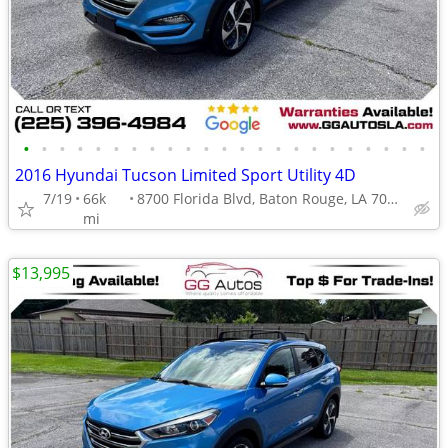
•
•
•
•
•
•
•
•
•
•
•
•
•
•
•
•
•
•
•
•
•
•
•
2016 Hyundai Tucson Limited Sport Utility 4D
7/19
66k
8700 Florida Blvd, Baton Rouge, LA 70815
mi
$13,995