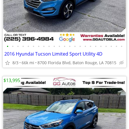
•
•
•
•
•
•
•
•
•
•
•
•
•
•
•
•
•
•
•
•
•
•
•
2016 Hyundai Tucson Limited Sport Utility 4D
8/3
66k mi
8700 Florida Blvd, Baton Rouge, LA 70815
$13,995