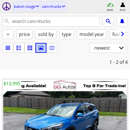
baton rouge
cars+trucks
post
acct
+
price
sold by
type
model year
fuel
newest
1 - 2
of 4
$13,995