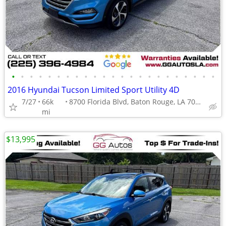
•
•
•
•
•
•
•
•
•
•
•
•
•
•
•
•
•
•
•
•
•
•
•
2016 Hyundai Tucson Limited Sport Utility 4D
7/27
66k
8700 Florida Blvd, Baton Rouge, LA 70815
mi
$13,995