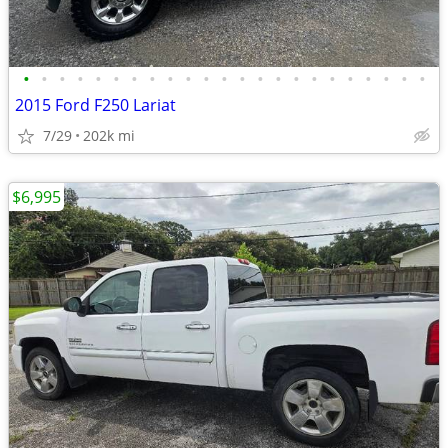
•
•
•
•
•
•
•
•
•
•
•
•
•
•
•
•
•
•
•
•
•
•
•
2015 Ford F250 Lariat
7/29
202k mi
$6,995