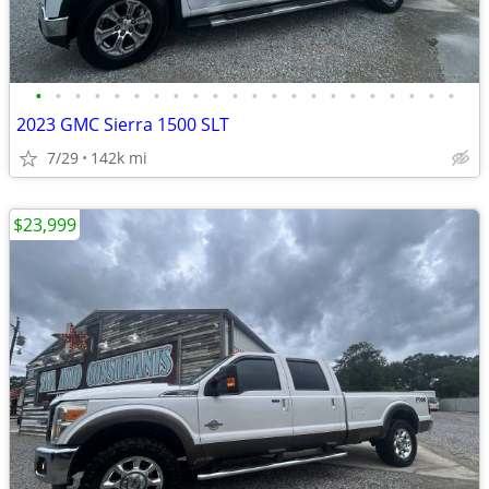
•
•
•
•
•
•
•
•
•
•
•
•
•
•
•
•
•
•
•
•
•
•
2023 GMC Sierra 1500 SLT
7/29
142k mi
$23,999