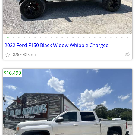
•
•
•
•
•
•
•
•
•
•
•
•
•
•
•
•
•
•
•
•
•
•
•
2022 Ford F150 Black Widow Whipple Charged
8/6
42k mi
$16,499