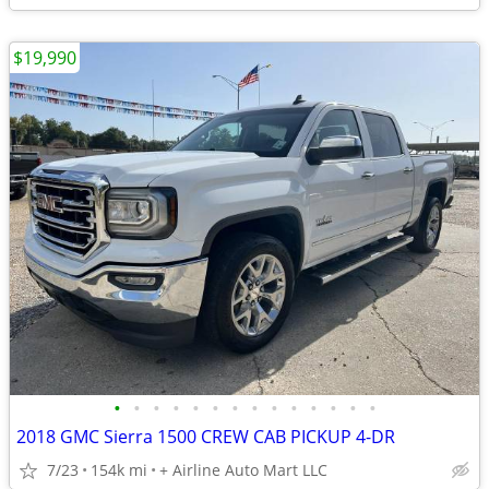
$19,990
•
•
•
•
•
•
•
•
•
•
•
•
•
•
2018 GMC Sierra 1500 CREW CAB PICKUP 4-DR
7/23
154k mi
+ Airline Auto Mart LLC