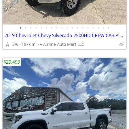
•
•
•
•
•
•
•
•
•
•
•
•
•
•
•
•
•
•
2019 Chevrolet Chevy Silverado 2500HD CREW CAB PICKUP 4-DR
8/6
197k mi
+ Airline Auto Mart LLC
$29,499