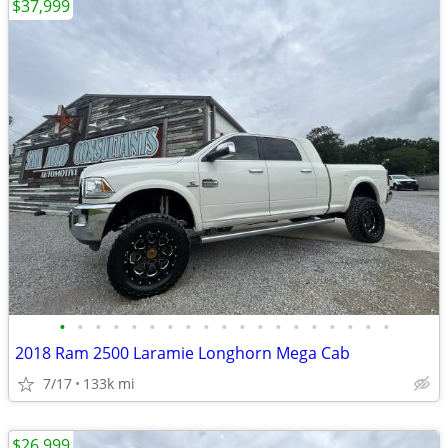
$37,999
•
•
•
•
•
•
•
•
•
•
•
•
•
•
•
•
•
•
•
2018 Ram 2500 Laramie Longhorn Mega Cab
7/17
133k mi
$26,999