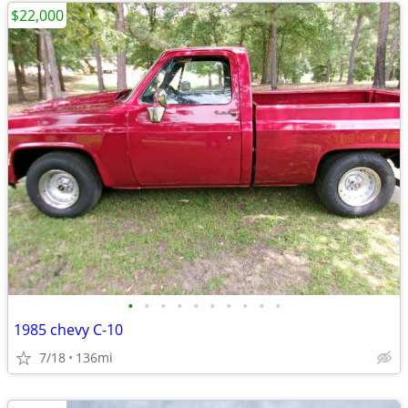
$22,000
•
•
•
•
•
•
•
•
•
•
1985 chevy C-10
7/18
136mi