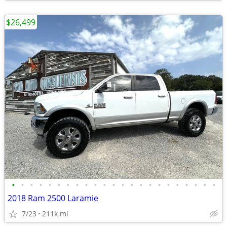
$26,499
•
•
•
•
•
•
•
•
•
•
•
•
•
•
•
•
•
•
•
•
•
•
•
2018 Ram 2500 Laramie
7/23
211k mi