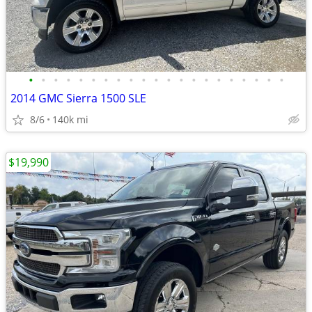
•
•
•
•
•
•
•
•
•
•
•
•
•
•
•
•
•
•
•
•
•
2014 GMC Sierra 1500 SLE
8/6
140k mi
$19,990