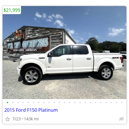
$21,999
•
•
•
•
•
•
•
•
•
•
•
•
•
•
•
•
•
•
•
•
•
•
•
2015 Ford F150 Platinum
7/23
143k mi