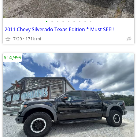
•
•
•
•
•
•
•
•
•
2011 Chevy Silverado Texas Edition * Must SEE!!
7/29
171k mi
$14,999