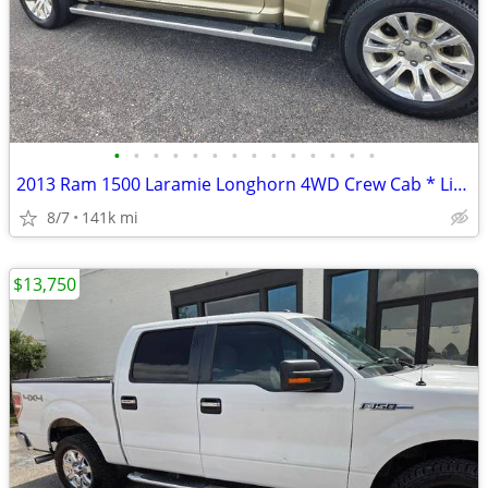
•
•
•
•
•
•
•
•
•
•
•
•
•
•
2013 Ram 1500 Laramie Longhorn 4WD Crew Cab * Like NEW!!
8/7
141k mi
$13,750