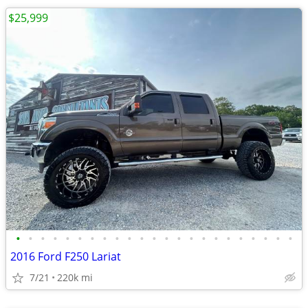
$25,999
•
•
•
•
•
•
•
•
•
•
•
•
•
•
•
•
•
•
•
•
•
•
•
2016 Ford F250 Lariat
7/21
220k mi