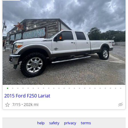
•
•
•
•
•
•
•
•
•
•
•
•
•
•
•
•
•
•
•
•
•
•
•
2015 Ford F250 Lariat
7/15
202k mi
help
safety
privacy
terms