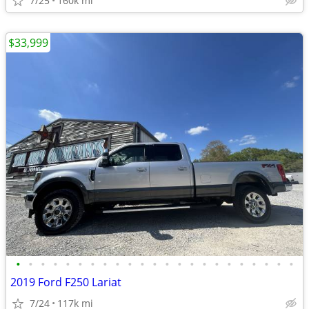
7/25
160k mi
$33,999
•
•
•
•
•
•
•
•
•
•
•
•
•
•
•
•
•
•
•
•
•
•
•
2019 Ford F250 Lariat
7/24
117k mi