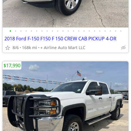
•
•
•
•
•
•
•
•
•
•
•
•
•
•
•
•
•
•
•
•
•
•
2018 Ford F-150 F150 F 150 CREW CAB PICKUP 4-DR
8/6
168k mi
+ Airline Auto Mart LLC
$17,990