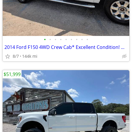
•
•
•
•
•
•
•
•
•
2014 Ford F150 4WD Crew Cab* Excellent Condition! Must See!!!
8/7
144k mi
$51,999