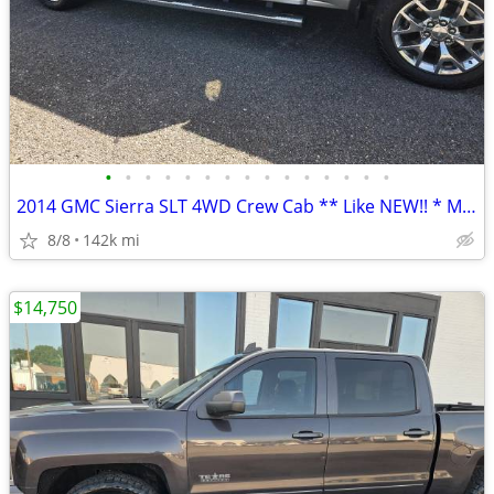
•
•
•
•
•
•
•
•
•
•
•
•
•
•
•
2014 GMC Sierra SLT 4WD Crew Cab ** Like NEW!! * Must SEE!!
8/8
142k mi
$14,750