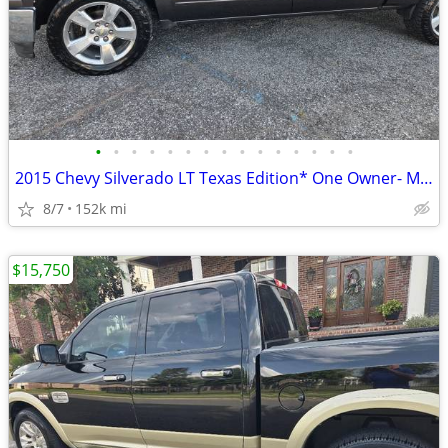
•
•
•
•
•
•
•
•
•
•
•
•
•
•
•
2015 Chevy Silverado LT Texas Edition* One Owner- Must SEE!!!
8/7
152k mi
$15,750