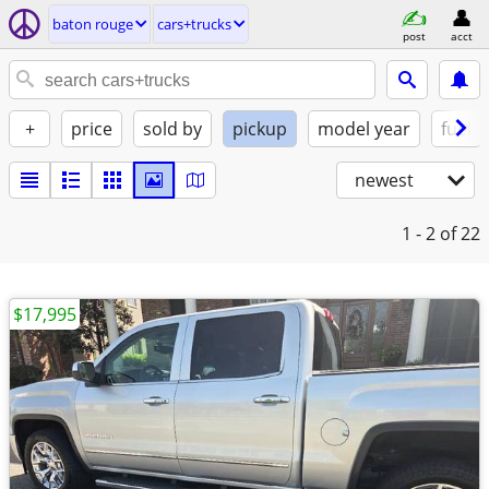
baton rouge
cars+trucks
post
acct
+
price
sold by
pickup
model year
fuel
newest
1 - 2
of 22
$17,995