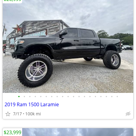
•
•
•
•
•
•
•
•
•
•
•
•
•
•
•
•
•
•
•
2019 Ram 1500 Laramie
7/17
100k mi
$23,999