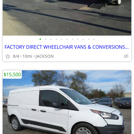
•
•
•
•
•
•
•
•
•
•
•
FACTORY DIRECT WHEELCHAIR VANS & CONVERSIONS! PAY WHAT THE DEALERS PAY
8/4
10mi
JACKSON
$15,500