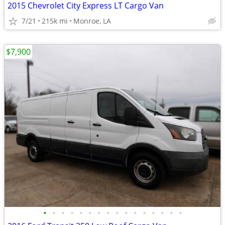
2015 Chevrolet City Express LT Cargo Van
7/21
215k mi
Monroe, LA
$7,900
•
•
•
•
•
•
•
•
•
•
•
•
•
•
•
•