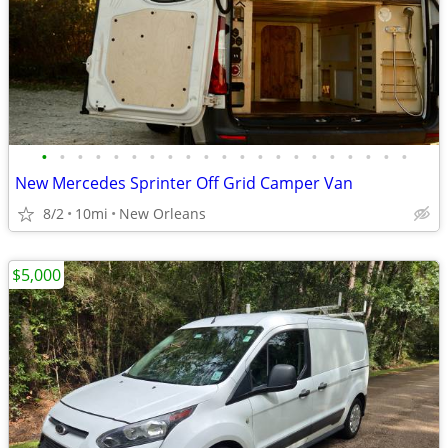
•
•
•
•
•
•
•
•
•
•
•
•
•
•
•
•
•
•
•
•
•
New Mercedes Sprinter Off Grid Camper Van
8/2
10mi
New Orleans
$5,000