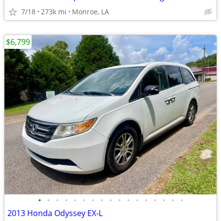
7/18
273k mi
Monroe, LA
$6,799
•
•
•
•
•
•
•
•
•
•
•
•
•
•
•
•
•
2013 Honda Odyssey EX-L