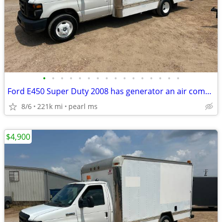
•
•
•
•
•
•
•
•
•
•
•
•
•
•
•
•
Ford E450 Super Duty 2008 has generator an air compresser runs great
8/6
221k mi
pearl ms
$4,900