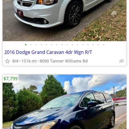
•
•
•
•
•
•
•
•
•
•
•
•
•
•
•
•
2016 Dodge Grand Caravan 4dr Wgn R/T
8/4
151k mi
8090 Tanner Williams Rd
$7,799