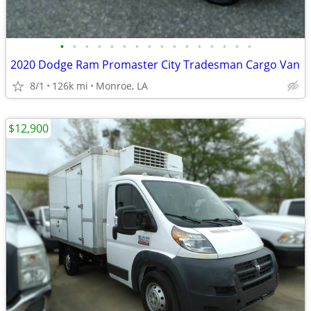
•
•
•
•
•
•
•
•
•
•
•
•
•
•
•
•
2020 Dodge Ram Promaster City Tradesman Cargo Van
8/1
126k mi
Monroe, LA
$12,900