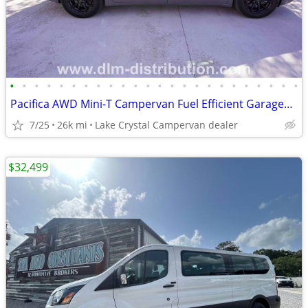
•
•
•
•
•
•
•
•
•
•
•
•
•
•
•
•
•
•
•
•
•
•
•
•
Pacifica AWD Mini-T Campervan Fuel Efficient Garageable Class B RV
7/25
26k mi
Lake Crystal Campervan dealer
$32,499