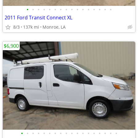
•
•
•
•
•
•
•
•
•
•
•
•
•
•
•
•
2011 Ford Transit Connect XL
8/3
137k mi
Monroe, LA
$6,900
•
•
•
•
•
•
•
•
•
•
•
•
•
•
•
•
•
•