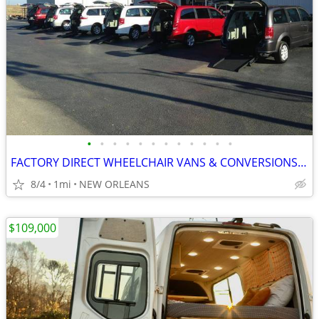
•
•
•
•
•
•
•
•
•
•
•
•
FACTORY DIRECT WHEELCHAIR VANS & CONVERSIONS! PAY WHAT THE DEALERS PAY
8/4
1mi
NEW ORLEANS
$109,000