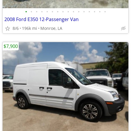
•
•
•
•
•
•
•
•
•
•
•
•
•
•
•
•
2008 Ford E350 12-Passenger Van
8/6
196k mi
Monroe, LA
$7,900