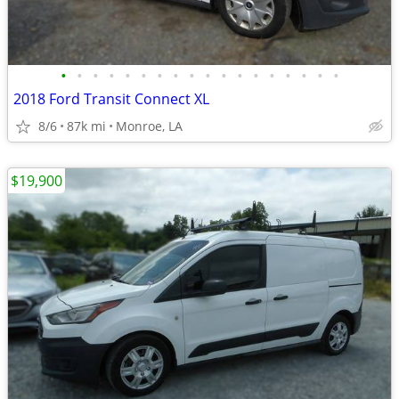
•
•
•
•
•
•
•
•
•
•
•
•
•
•
•
•
•
•
2018 Ford Transit Connect XL
8/6
87k mi
Monroe, LA
$19,900