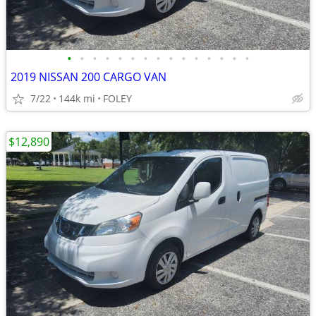
•
•
•
•
•
•
•
•
•
•
•
•
•
•
•
2019 NISSAN 200 CARGO VAN
7/22
144k mi
FOLEY
$12,890