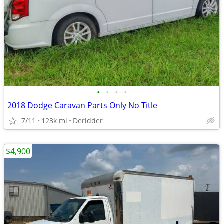
•
•
•
•
2018 Dodge Caravan Parts Only No Title
7/11
123k mi
Deridder
$4,900