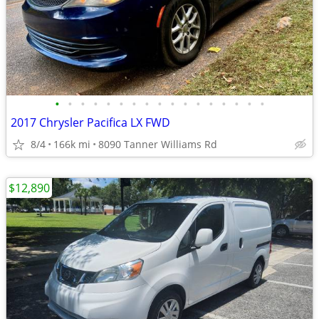
•
•
•
•
•
•
•
•
•
•
•
•
•
•
•
•
•
2017 Chrysler Pacifica LX FWD
8/4
166k mi
8090 Tanner Williams Rd
$12,890