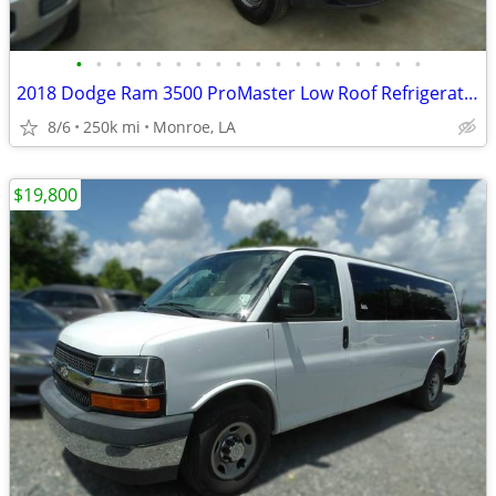
•
•
•
•
•
•
•
•
•
•
•
•
•
•
•
•
•
•
2018 Dodge Ram 3500 ProMaster Low Roof Refrigerated Van
8/6
250k mi
Monroe, LA
$19,800