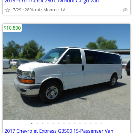
2016 Ford Transit 250 Low Roof Cargo Van
7/29
289k mi
Monroe, LA
$10,800
•
•
•
•
•
•
•
•
•
•
•
•
•
•
2017 Chevrolet Express G3500 15-Passenger Van