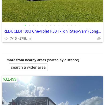
•
•
•
•
•
•
•
•
•
•
•
•
•
•
REDUCED! 1993 Chevrolet P30 1-Ton "Step-Van" (Long WB)
7/15
278k mi
more from nearby areas (sorted by distance)
search a wider area
$32,499