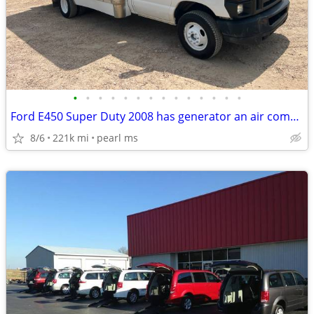
•
•
•
•
•
•
•
•
•
•
•
•
•
•
Ford E450 Super Duty 2008 has generator an air compresser runs great
8/6
221k mi
pearl ms