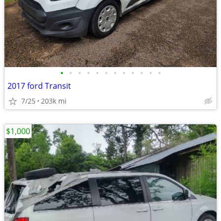
•
•
•
•
•
•
•
•
•
•
•
•
2017 ford Transit
7/25
203k mi
$1,000