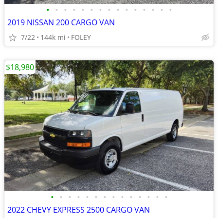
•
•
•
•
•
•
•
•
•
•
•
•
•
•
•
2019 NISSAN 200 CARGO VAN
7/22
144k mi
FOLEY
$18,980
•
•
•
•
•
•
•
•
•
•
•
•
•
•
2022 CHEVY EXPRESS 2500 CARGO VAN