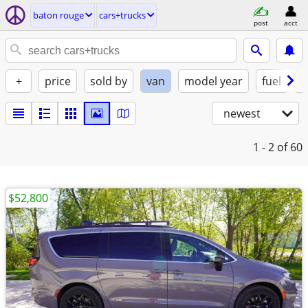
baton rouge
cars+trucks
post
acct
+
price
sold by
van
model year
fuel
c
newest
1 - 2
of 60
$52,800