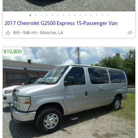
•
•
•
•
•
•
•
•
•
•
•
•
•
•
•
2017 Chevrolet G2500 Express 15-Passenger Van
8/6
94k mi
Monroe, LA
$10,800