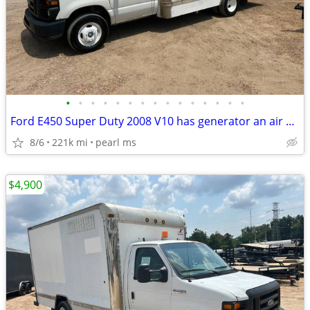
•
•
•
•
•
•
•
•
•
•
•
•
•
•
•
Ford E450 Super Duty 2008 V10 has generator an air compresser
8/6
221k mi
pearl ms
$4,900