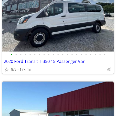
•
•
•
•
•
•
•
•
•
•
•
•
•
•
•
•
•
•
•
•
•
2020 Ford Transit T-350 15 Passenger Van
8/5
17k mi