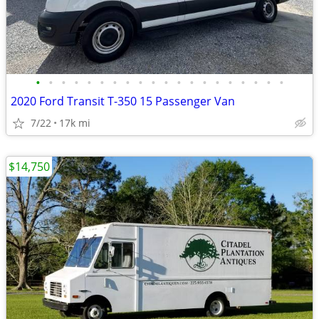
•
•
•
•
•
•
•
•
•
•
•
•
•
•
•
•
•
•
•
•
2020 Ford Transit T-350 15 Passenger Van
7/22
17k mi
$14,750