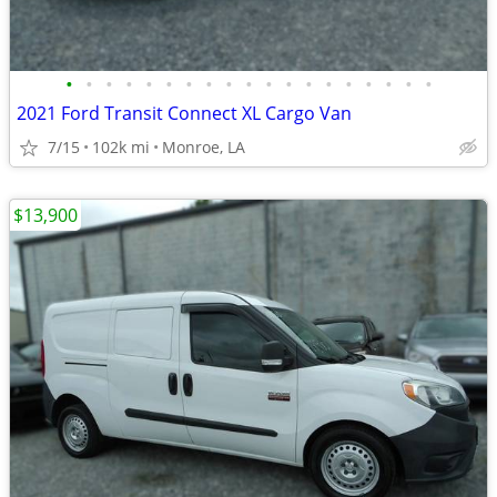
•
•
•
•
•
•
•
•
•
•
•
•
•
•
•
•
•
•
•
2021 Ford Transit Connect XL Cargo Van
7/15
102k mi
Monroe, LA
$13,900