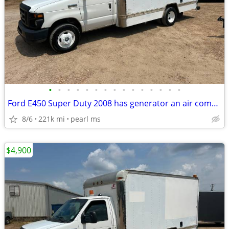
•
•
•
•
•
•
•
•
•
•
•
•
•
•
•
Ford E450 Super Duty 2008 has generator an air compresser runs great
8/6
221k mi
pearl ms
$4,900