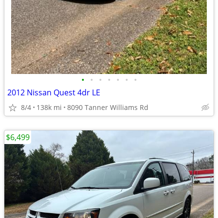
•
•
•
•
•
•
•
2012 Nissan Quest 4dr LE
8/4
138k mi
8090 Tanner Williams Rd
$6,499