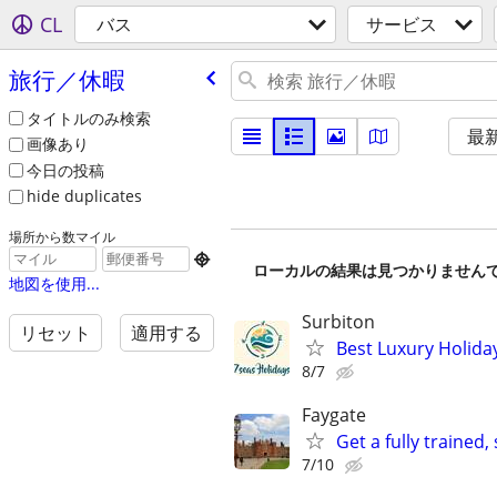
CL
バス
サービス
旅行／休暇
タイトルのみ検索
最
画像あり
今日の投稿
hide duplicates
場所から数マイル

ローカルの結果は見つかりません
地図を使用...
Surbiton
リセット
適用する
Best Luxury Holida
8/7
Faygate
Get a fully trained
7/10