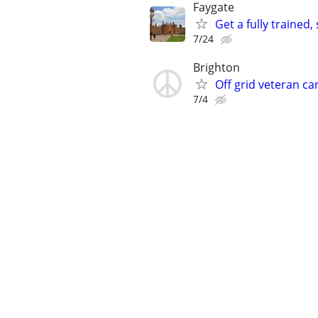
Faygate
Get a fully trained
7/24
Brighton
Off grid veteran ca
7/4