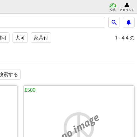
投稿
アカウント
1 - 4
4 の
猫可
犬可
家具付
検索する
£500
no image