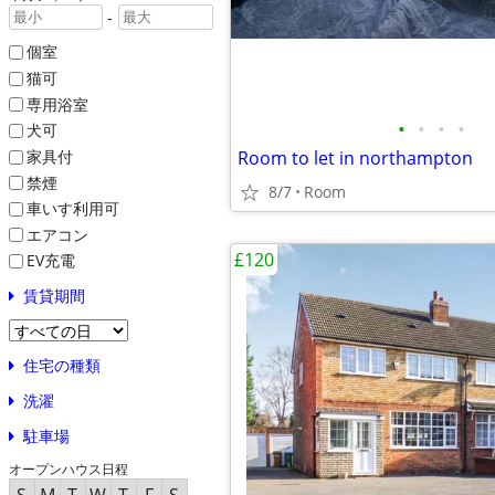
-
個室
猫可
専用浴室
•
•
•
•
犬可
家具付
Room to let in northampton
禁煙
8/7
Room
車いす利用可
エアコン
£120
EV充電
賃貸期間
住宅の種類
洗濯
駐車場
オープンハウス日程