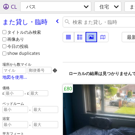
CL
バス
住宅
ま
また貸し・臨時
タイトルのみ検索
最
画像あり
今日の投稿
show duplicates
場所から数マイル

ローカルの結果は見つかりません
地図を使用...
£80
価格
£
– £
ベッドルーム
-
浴室
-
平方フィート