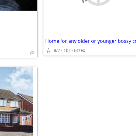
8/7
1br
Essex