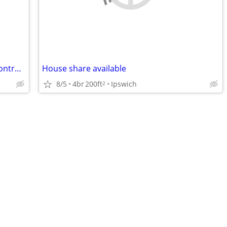
Home for any older or younger bossy controlling women
House share available
8/5
4br
200ft
Ipswich
2