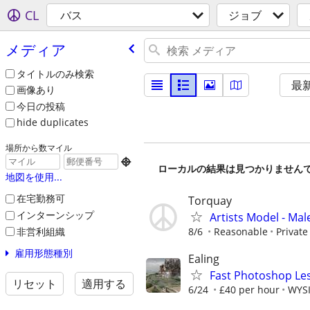
CL
バス
ジョブ
メディア
タイトルのみ検索
最
画像あり
今日の投稿
hide duplicates
場所から数マイル

ローカルの結果は見つかりません
地図を使用...
在宅勤務可
Torquay
インターンシップ
Artists Model - Mal
非営利組織
8/6
Reasonable
Private
雇用形態種別
Ealing
Fast Photoshop Les
リセット
適用する
6/24
£40 per hour
WYSI