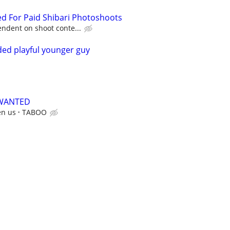
d For Paid Shibari Photoshoots
ndent on shoot conte...
ed playful younger guy
 WANTED
en us
TABOO