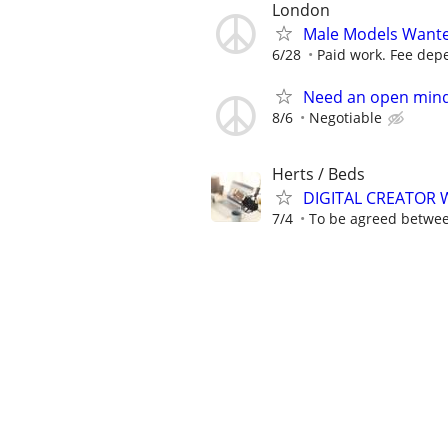
London
Male Models Wante
6/28
Paid work. Fee depe
Need an open mind
8/6
Negotiable
Herts / Beds
DIGITAL CREATOR
7/4
To be agreed betwe