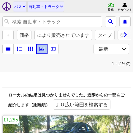
バス
自動車・トラック
投稿
アカウント
+
価格
により販売されています
タイプ
型式
最新
1 - 2
9 の
ローカルの結果は見つかりませんでした。近隣からの一部をご
より広い範囲を検索する
紹介します（距離順）
£1,295