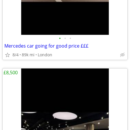
•
•
•
Mercedes car going for good price £££
8/4
89k mi
London
£8,500