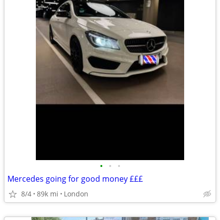
•
•
•
Mercedes going for good money £££
8/4
89k mi
London