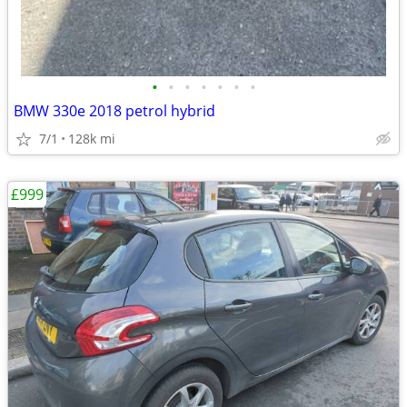
•
•
•
•
•
•
•
BMW 330e 2018 petrol hybrid
7/1
128k mi
£999