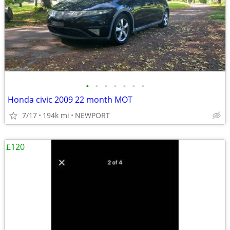
•
•
•
•
•
•
•
Honda civic 2009 22 month MOT
7/17
194k mi
NEWPORT
£120