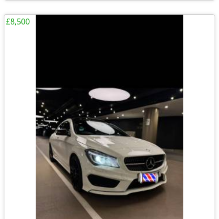
£8,500