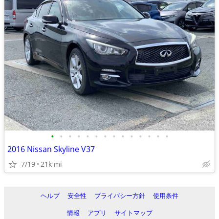
•
•
•
•
•
•
•
•
•
•
•
•
•
•
2016 Nissan Skyline V37
7/19
21k mi
ヘルプ
安全性
プライバシー方針
使用条件
情報
アプリ
サイトマップ