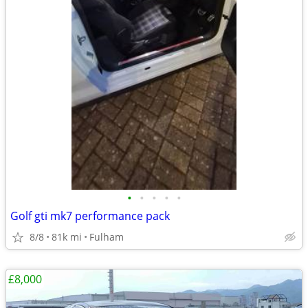
•
•
•
•
•
Golf gti mk7 performance pack
8/8
81k mi
Fulham
£8,000