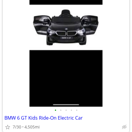
•
•
•
•
•
BMW 6 GT Kids Ride-On Electric Car
7/30
4,505mi