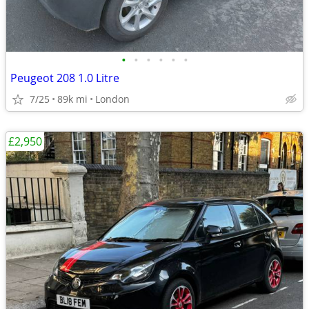
•
•
•
•
•
•
Peugeot 208 1.0 Litre
7/25
89k mi
London
£2,950