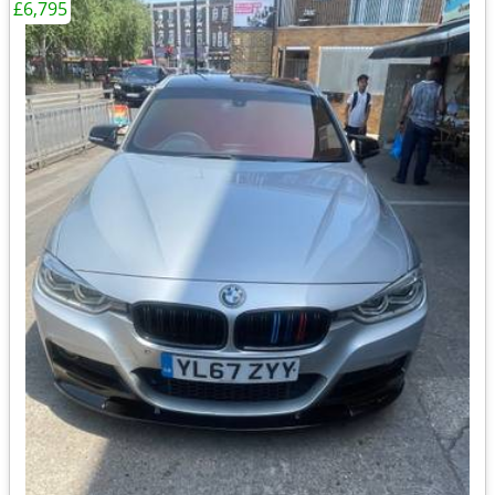
£6,795