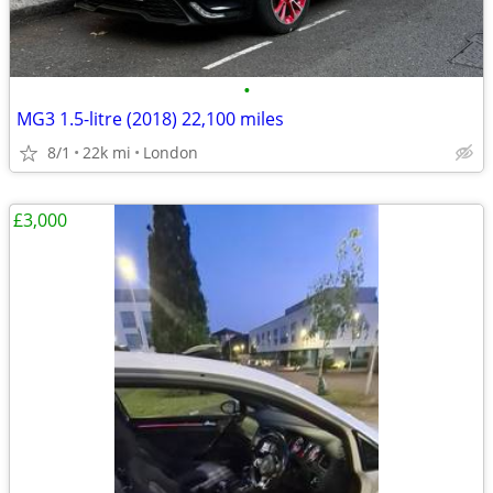
•
MG3 1.5-litre (2018) 22,100 miles
8/1
22k mi
London
£3,000