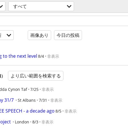
すべて
新
画像あり
今日の投稿
g to the next level
8/4
非表示
より広い範囲を検索する
順）
dda Cynon Taf
7/25
非表示
ay 31/7
St Albans
7/31
非表示
E SPEECH - a decade ago
8/5
非表示
oject
London
8/3
非表示