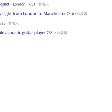
oject
London
7/31
非表示
 flight from London to Manchester
7/10
非表示
7/20
非表示
 acoustic guitar player
7/21
非表示