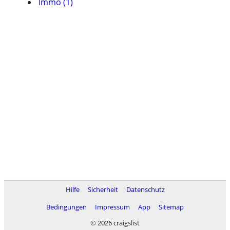
Immo (1)
Hilfe
Sicherheit
Datenschutz
Bedingungen
Impressum
App
Sitemap
© 2026 craigslist