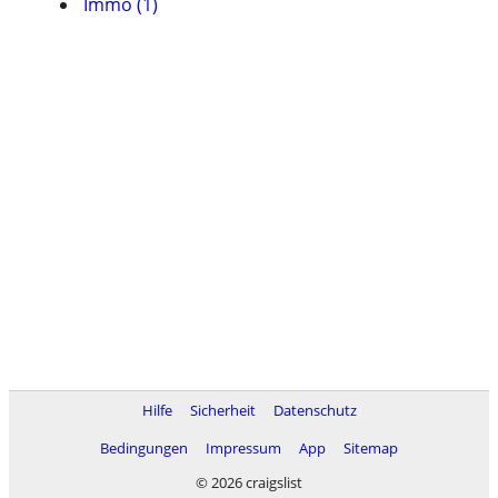
Immo (1)
Hilfe
Sicherheit
Datenschutz
Bedingungen
Impressum
App
Sitemap
© 2026 craigslist