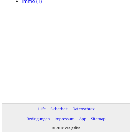
Immo (1)
Hilfe
Sicherheit
Datenschutz
Bedingungen
Impressum
App
Sitemap
© 2026 craigslist