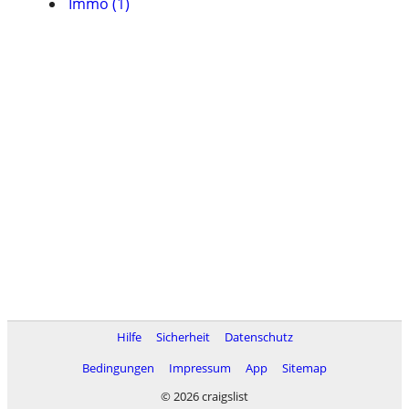
Immo (1)
Hilfe
Sicherheit
Datenschutz
Bedingungen
Impressum
App
Sitemap
© 2026 craigslist