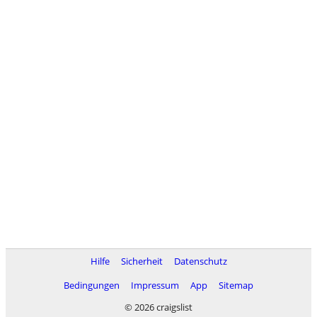
Hilfe
Sicherheit
Datenschutz
Bedingungen
Impressum
App
Sitemap
© 2026 craigslist