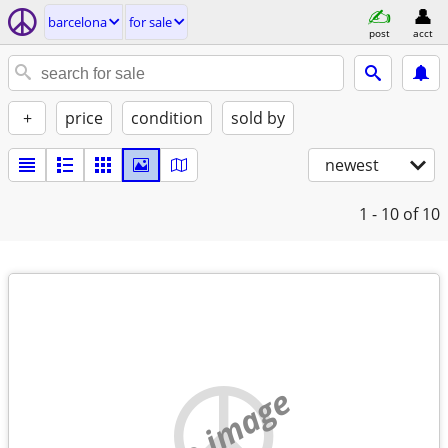
barcelona
for sale
post
acct
+
price
condition
sold by
newest
1 - 10
of 10
no image