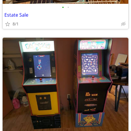
•
•
Estate Sale
8/1