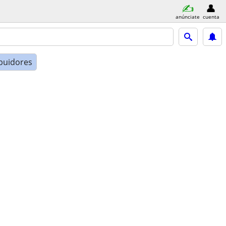
anúnciate
cuenta
ibuidores