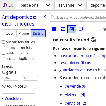
CL
barcelona
se vende
deporte
Art deportivos:
distribuidores
+ n
todo
Propie
Distrib
no results found
buscar solo títulos
anuncio con foto
Por favor, intente lo siguien
publicado hoy
buscar una zona más amp
ocultar duplicados
restablecer filtros
Precio
guardar esta búsq
to be n
gratis
Buscar dentro de otra cat
€
– €
se vende (8)
MARCA Y MODELO
vivienda (4)
Condición
servicios (2)
entrega disponible