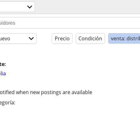
uevo
Precio
Condición
venta: distr
te:
lia
otified when new postings are available
egoría: