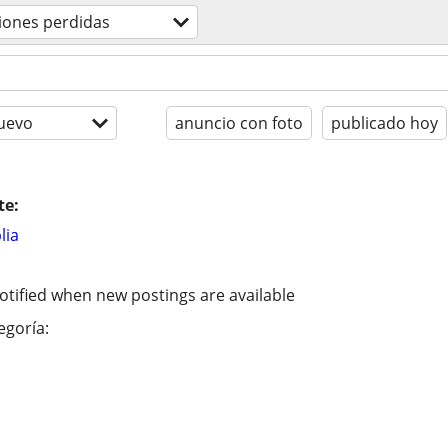
iones perdidas
uevo
anuncio con foto
publicado hoy
te:
lia
otified when new postings are available
egoría: