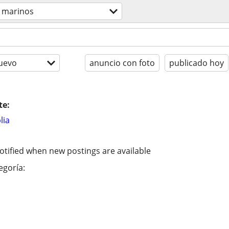
s marinos
uevo
anuncio con foto
publicado hoy
te:
lia
otified when new postings are available
egoría: