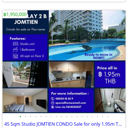
฿1,950,000
•
•
•
•
•
•
•
•
•
•
•
•
•
•
•
•
•
•
45 Sqm Studio JOMTIEN CONDO Sale for only 1.95m THB