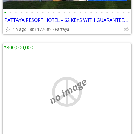
•
•
•
•
•
•
•
•
•
•
•
•
•
•
•
•
•
•
•
•
•
•
•
•
PATTAYA RESORT HOTEL – 62 KEYS WITH GUARANTEED RENTAL INCOME
1h ago
8br
1776ft
Pattaya
2
฿300,000,000
no image