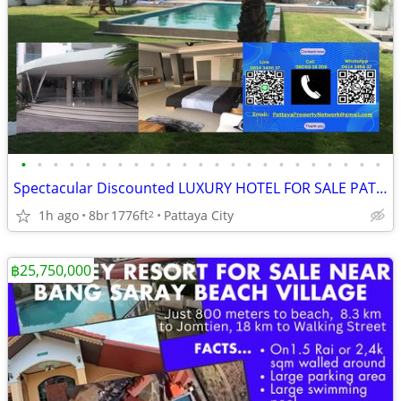
•
•
•
•
•
•
•
•
•
•
•
•
•
•
•
•
•
•
•
•
•
•
•
Spectacular Discounted LUXURY HOTEL FOR SALE PATTAYA
1h ago
8br
1776ft
Pattaya City
2
฿25,750,000