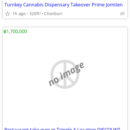
Turnkey Cannabis Dispensary Takeover Prime Jomtien
1h ago
320ft
Chonburi
2
฿1,700,000
no image
Restaurant take over in Tripple A Location DISCOUNTED