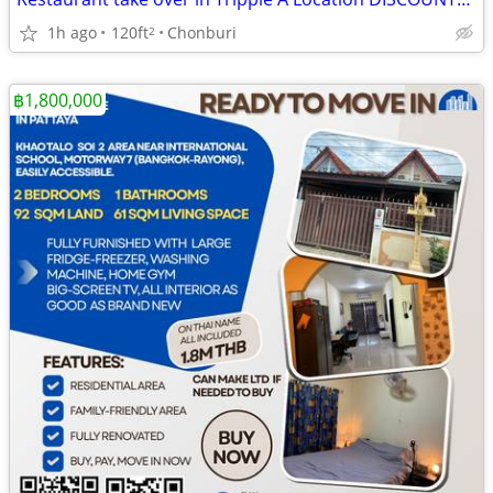
1h ago
120ft
Chonburi
2
฿1,800,000