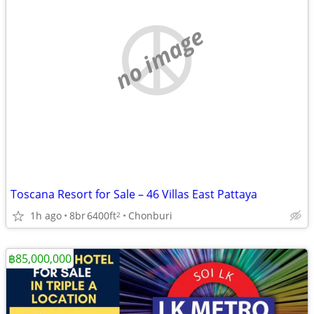
no image
Toscana Resort for Sale – 46 Villas East Pattaya
1h ago
8br
6400ft
Chonburi
2
฿85,000,000