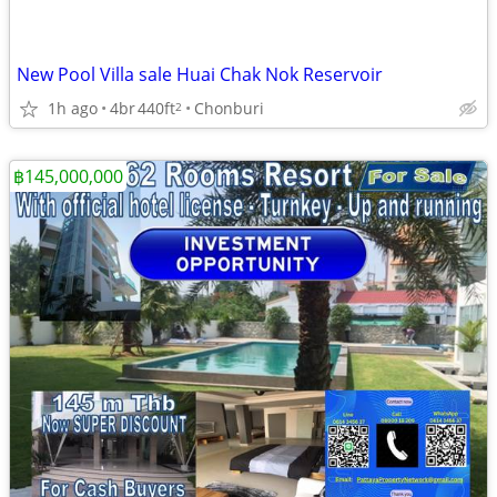
New Pool Villa sale Huai Chak Nok Reservoir
1h ago
4br
440ft
Chonburi
2
฿145,000,000