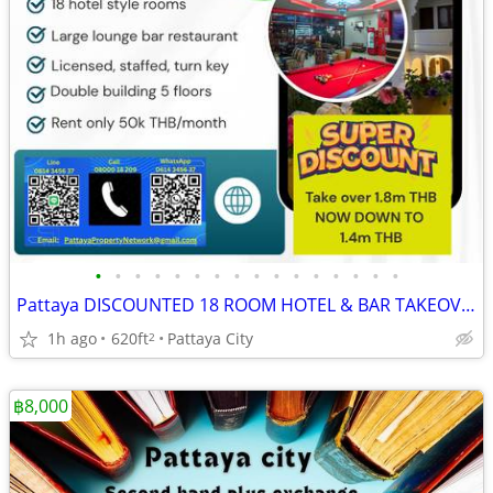
•
•
•
•
•
•
•
•
•
•
•
•
•
•
•
•
Pattaya DISCOUNTED 18 ROOM HOTEL & BAR TAKEOVER
1h ago
620ft
Pattaya City
2
฿8,000