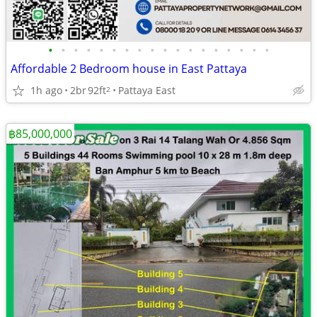
•
•
•
•
•
•
•
•
•
•
•
•
•
•
•
•
•
•
Affordable 2 Bedroom house in East Pattaya
1h ago
2br
92ft
Pattaya East
2
฿85,000,000