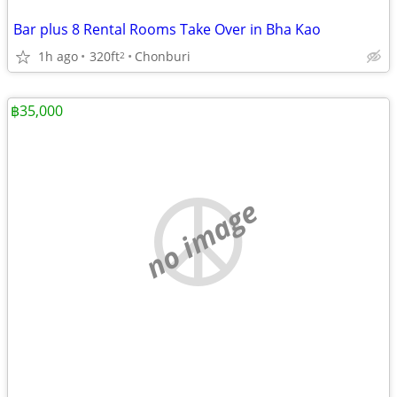
Bar plus 8 Rental Rooms Take Over in Bha Kao
1h ago
320ft
Chonburi
2
฿35,000
no image