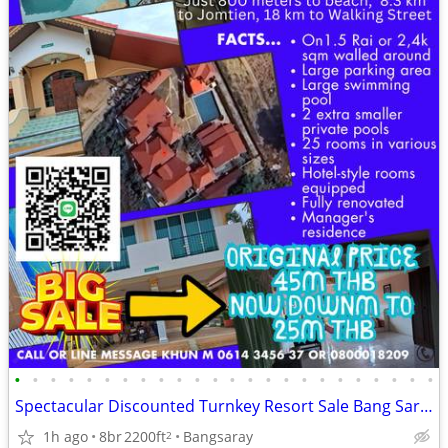
•
•
•
•
•
•
•
•
•
•
•
•
•
•
•
•
•
•
•
•
•
•
•
•
Spectacular Discounted Turnkey Resort Sale Bang Saray Beach
1h ago
8br
2200ft
Bangsaray
2