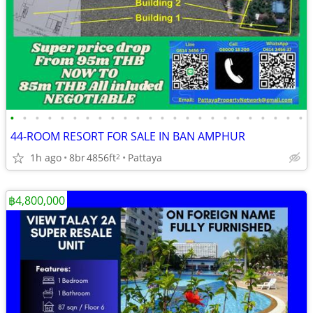
•
•
•
•
•
•
•
•
•
•
•
•
•
•
•
•
•
•
•
•
•
•
•
•
44-ROOM RESORT FOR SALE IN BAN AMPHUR
1h ago
8br
4856ft
Pattaya
2
฿4,800,000