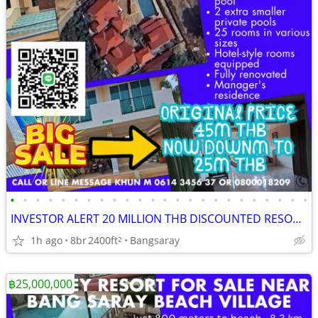
•
•
•
•
•
•
•
•
•
•
•
•
•
•
•
•
•
•
•
•
•
•
•
•
INVESTOR ALERT 20 MILLION THB DISCOUNTED RESORT ON SELLING PRICE
1h ago
8br
2400ft
Bangsaray
2
฿25,000,000