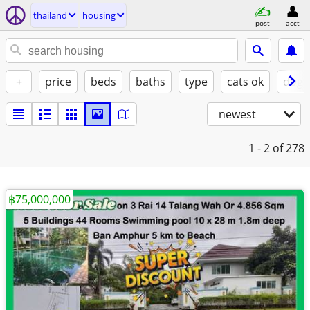
thailand
housing
post
acct
+
price
beds
baths
type
cats ok
dogs
newest
1 - 2
of 278
฿75,000,000