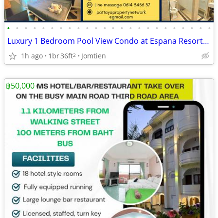
•
•
•
•
•
•
•
•
•
•
•
•
•
•
•
•
•
•
•
•
•
•
•
•
Luxury 1 Bedroom Pool View Condo at Espana Resort Jomtien
1h ago
1br
36ft
Jomtien
2
฿50,000