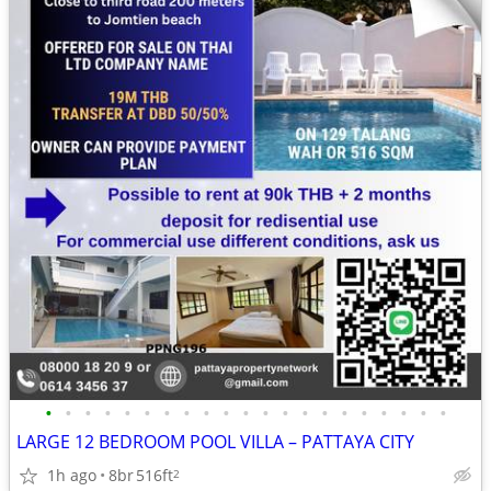
•
•
•
•
•
•
•
•
•
•
•
•
•
•
•
•
•
•
•
•
•
LARGE 12 BEDROOM POOL VILLA – PATTAYA CITY
1h ago
8br
516ft
2