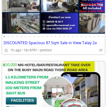
•
•
•
•
•
•
•
•
•
•
•
•
•
•
•
•
•
•
•
•
•
•
•
•
DISCOUNTED Spacious 87 Sqm Sale in View Talay 2a
1h ago
1br
87ft
Jomtien
2
฿50,000