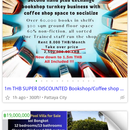
•
•
•
•
•
•
•
•
•
•
•
•
1m THB SUPER DISCOUNTED Bookshop/Coffee shop Take Over
1h ago
300ft
Pattaya City
2
฿19,000,000