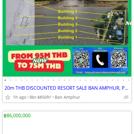
•
•
•
•
•
•
•
•
•
•
•
•
•
•
•
•
•
•
•
•
•
•
•
•
20m THB DISCOUNTED RESORT SALE BAN AMPHUR, PATTAYA
1h ago
8br
4856ft
Ban Amphur
2
฿86,000,000