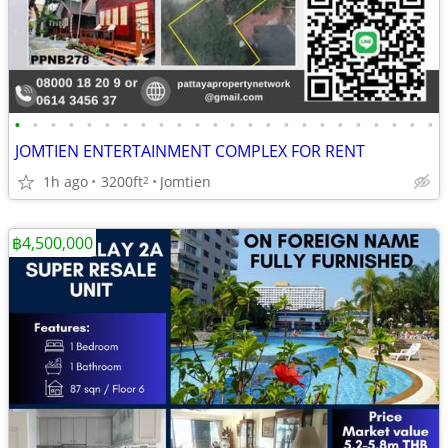
•
•
•
•
•
•
•
•
•
•
•
•
•
•
•
•
•
•
•
•
•
•
•
•
JOMTIEN ENTERTAINMENT COMPLEX FOR RENT
1h ago
3200ft
Jomtien
2
฿4,500,000