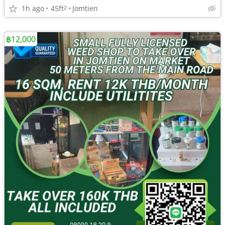
1h ago
45ft
Jomtien
2
฿12,000