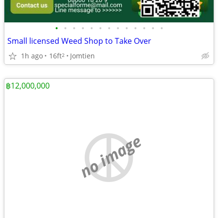
•
•
•
•
•
•
•
•
•
•
•
•
•
Small licensed Weed Shop to Take Over
1h ago
16ft
Jomtien
2
฿12,000,000
no image