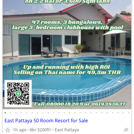
•
•
•
•
•
•
•
•
•
•
•
•
•
•
•
•
•
•
•
•
•
•
•
•
East Pattaya 50 Room Resort for Sale
1h ago
8br
3200ft
East Pattaya
2