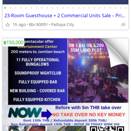
•
•
•
•
•
•
•
•
•
•
•
•
•
•
•
•
•
•
•
•
•
•
•
•
23-Room Guesthouse + 2 Commercial Units Sale – Prime Soi Buakhao, Patt
1h ago
8br
800ft
Pattaya City
2
฿150,000