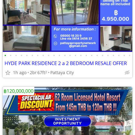
•
•
•
•
•
•
•
•
•
•
•
•
•
•
•
•
•
•
•
•
•
•
•
•
HYDE PARK RESIDENCE 2 a 2 BEDROOM RESALE OFFER
1h ago
2br
67ft
Pattaya City
2
฿120,000,000