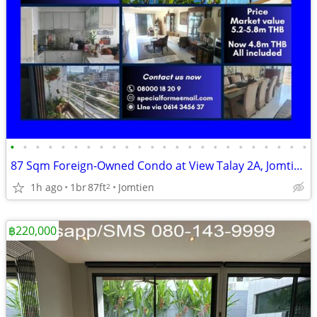
•
•
•
•
•
•
•
•
•
•
•
•
•
•
•
•
•
•
•
•
•
•
•
•
87 Sqm Foreign-Owned Condo at View Talay 2A, Jomtien
1h ago
1br
87ft
Jomtien
2
฿220,000