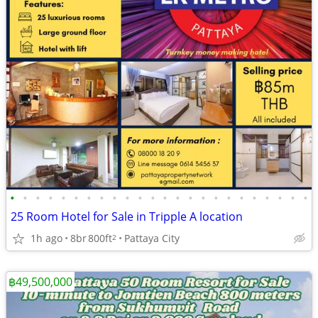
•
•
•
•
•
•
•
•
•
•
•
•
•
•
•
•
•
•
•
•
•
•
•
•
25 Room Hotel for Sale in Tripple A location
1h ago
8br
800ft
Pattaya City
2
฿49,500,000