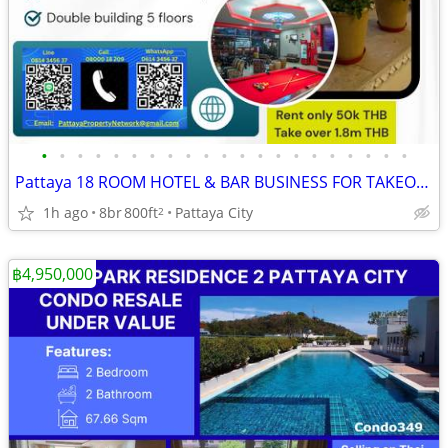
•
•
•
•
•
•
•
•
•
•
•
•
•
•
•
•
•
•
•
•
•
Pattaya 18 ROOM HOTEL & BAR BUSINESS FOR TAKEOVER
1h ago
8br
800ft
Pattaya City
2
฿4,950,000