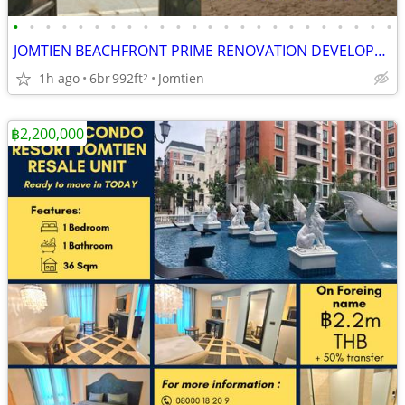
•
•
•
•
•
•
•
•
•
•
•
•
•
•
•
•
•
•
•
•
•
•
•
•
JOMTIEN BEACHFRONT PRIME RENOVATION DEVELOPMENT OPPORTUNITY
1h ago
6br
992ft
Jomtien
2
฿2,200,000