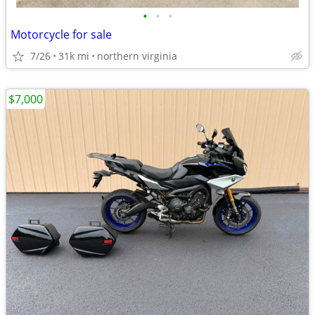
•
•
•
Motorcycle for sale
7/26
31k mi
northern virginia
$7,000