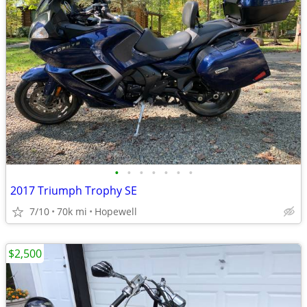
•
•
•
•
•
•
•
2017 Triumph Trophy SE
7/10
70k mi
Hopewell
$2,500