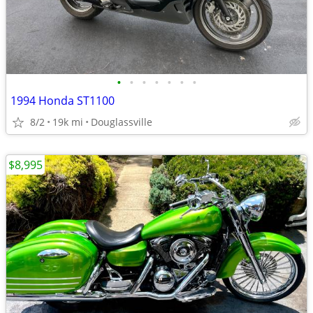
•
•
•
•
•
•
•
1994 Honda ST1100
8/2
19k mi
Douglassville
$8,995