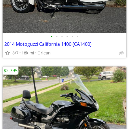
•
•
•
•
•
•
2014 Motoguzzi California 1400 (CA1400)
8/7
18k mi
Orlean
$2,795