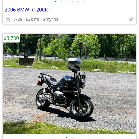
•
•
•
•
•
•
2006 BMW R1200RT
7/28
62k mi
Smyrna
$3,700
•
•