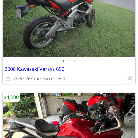
•
•
•
2008 Kawasaki Versys 650
7/25
26k mi
Forrest Hill
$4,000