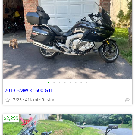
•
•
•
•
•
•
•
•
2013 BMW K1600 GTL
7/23
41k mi
Reston
$2,299