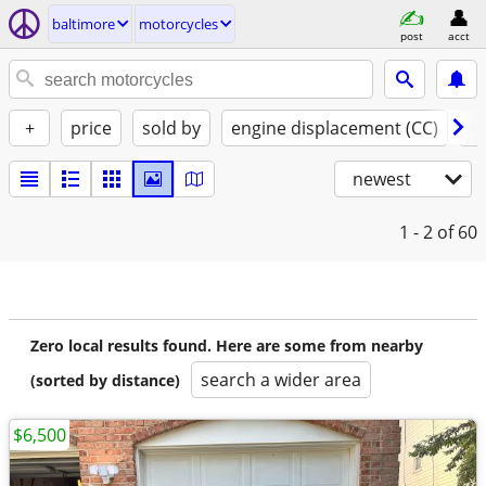
baltimore
motorcycles
post
acct
+
price
sold by
engine displacement (CC)
st
newest
1 - 2
of 60
Zero local results found. Here are some from nearby
search a wider area
(sorted by distance)
$6,500