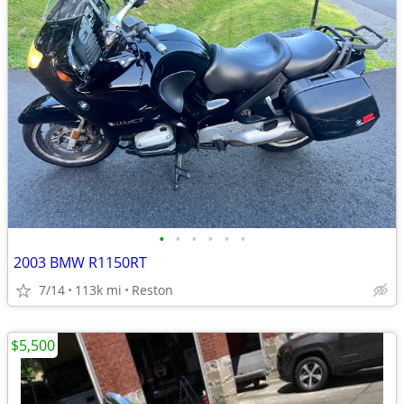
•
•
•
•
•
•
2003 BMW R1150RT
7/14
113k mi
Reston
$5,500