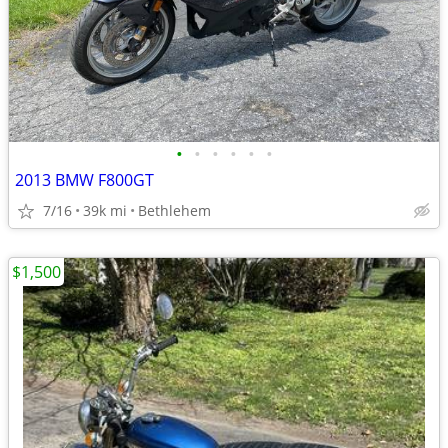
•
•
•
•
•
•
2013 BMW F800GT
7/16
39k mi
Bethlehem
$1,500