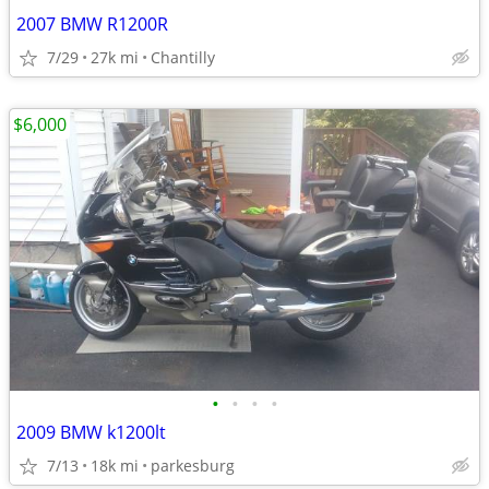
2007 BMW R1200R
7/29
27k mi
Chantilly
$6,000
•
•
•
•
2009 BMW k1200lt
7/13
18k mi
parkesburg