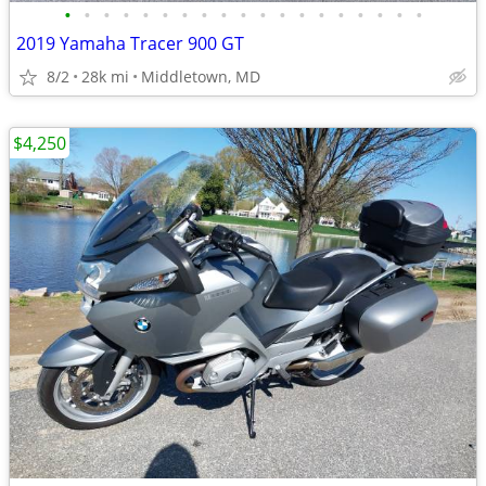
•
•
•
•
•
•
•
•
•
•
•
•
•
•
•
•
•
•
•
2019 Yamaha Tracer 900 GT
8/2
28k mi
Middletown, MD
$4,250