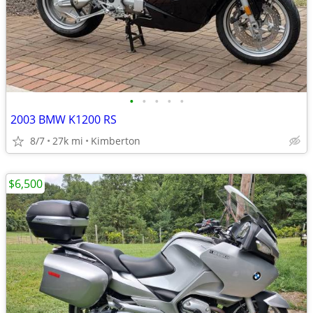
•
•
•
•
•
2003 BMW K1200 RS
8/7
27k mi
Kimberton
$6,500