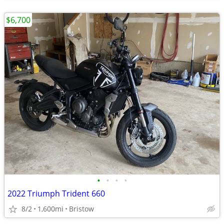
$6,700
•
•
•
•
2022 Triumph Trident 660
8/2
1,600mi
Bristow