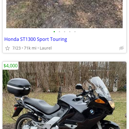
•
•
•
•
•
Honda ST1300 Sport Touring
7/23
71k mi
Laurel
$4,000