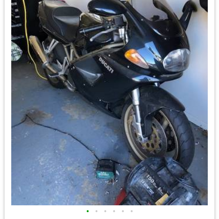
•
•
•
•
•
•