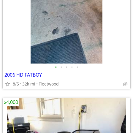
•
•
•
•
•
2006 HD FATBOY
8/5
32k mi
Fleetwood
$4,000