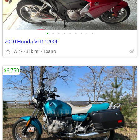
•
•
•
•
•
•
•
•
•
2010 Honda VFR 1200F
7/27
31k mi
Toano
$6,750