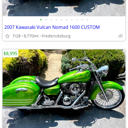
•
•
•
•
•
•
•
•
•
•
2007 Kawasaki Vulcan Nomad 1600 CUSTOM
7/28
8,770mi
Fredericksburg
$8,995