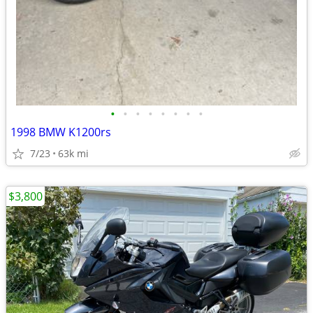
•
•
•
•
•
•
•
•
1998 BMW K1200rs
7/23
63k mi
$3,800