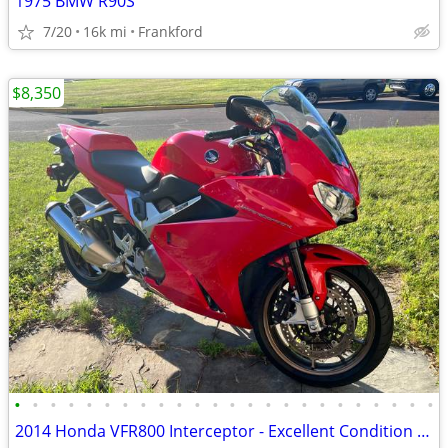
1975 BMW R90S
7/20
16k mi
Frankford
$8,350
•
•
•
•
•
•
•
•
•
•
•
•
•
•
•
•
•
•
•
•
•
•
•
•
2014 Honda VFR800 Interceptor - Excellent Condition - 5,794 miles