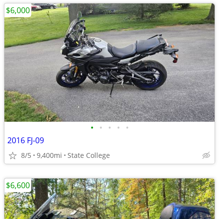
$6,000
•
•
•
•
•
2016 FJ-09
8/5
9,400mi
State College
$6,600