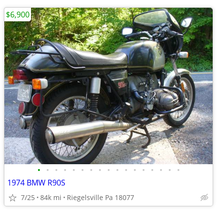
$6,900
•
•
•
•
•
•
•
•
•
•
•
•
•
•
•
•
•
1974 BMW R90S
7/25
84k mi
Riegelsville Pa 18077