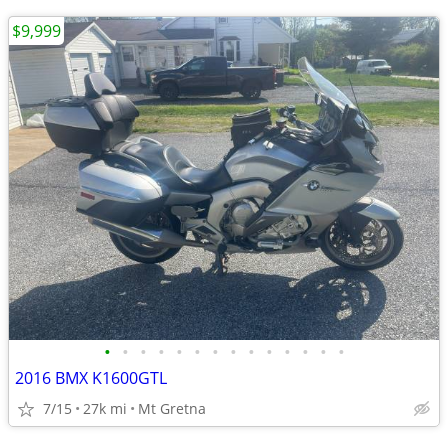
$9,999
•
•
•
•
•
•
•
•
•
•
•
•
•
•
2016 BMX K1600GTL
7/15
27k mi
Mt Gretna