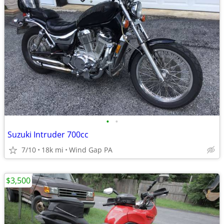
•
•
Suzuki Intruder 700cc
7/10
18k mi
Wind Gap PA
$3,500