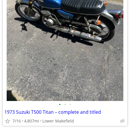
•
•
•
1973 Suzuki T500 Titan – complete and titled
7/16
4,807mi
Lower Makefield