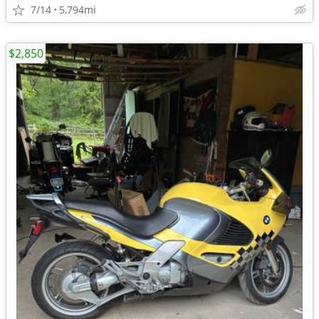
7/14
5,794mi
$2,850