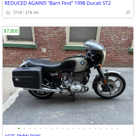
REDUCED AGAIN!!! "Barn Find" 1998 Ducati ST2
7/18
21k mi
$7,800
•
•
•
•
•
•
•
•
•
•
•
•
•
•
•
•
•
•
•