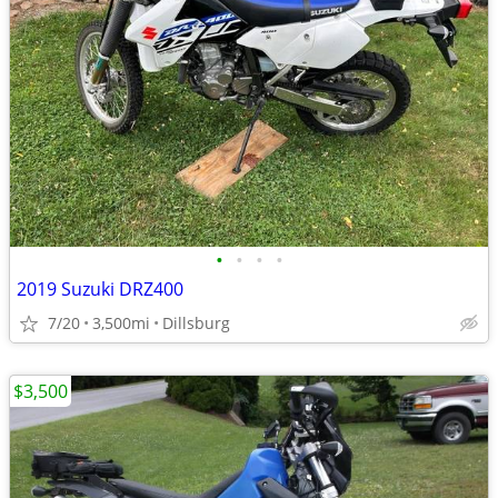
•
•
•
•
2019 Suzuki DRZ400
7/20
3,500mi
Dillsburg
$3,500