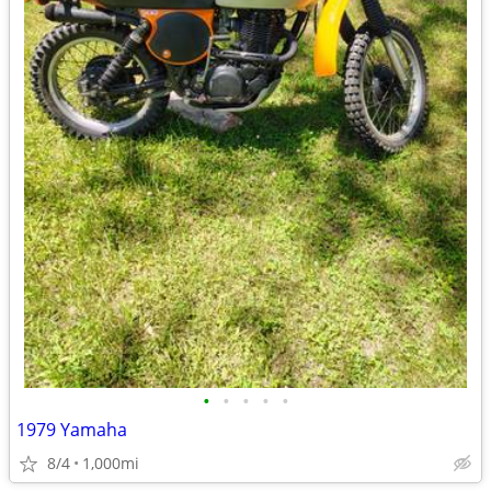
•
•
•
•
•
1979 Yamaha
8/4
1,000mi