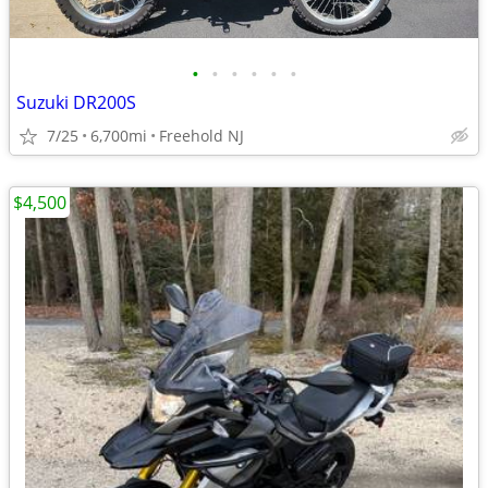
•
•
•
•
•
•
Suzuki DR200S
7/25
6,700mi
Freehold NJ
$4,500