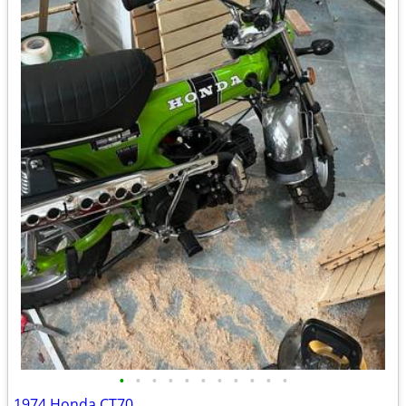
•
•
•
•
•
•
•
•
•
•
•
1974 Honda CT70