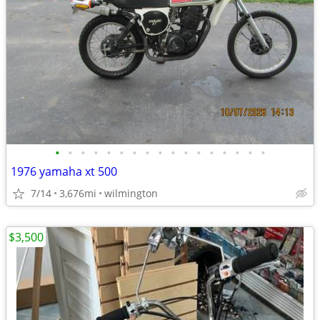
•
•
•
•
•
•
•
•
•
•
•
•
•
•
•
•
•
1976 yamaha xt 500
7/14
3,676mi
wilmington
$3,500