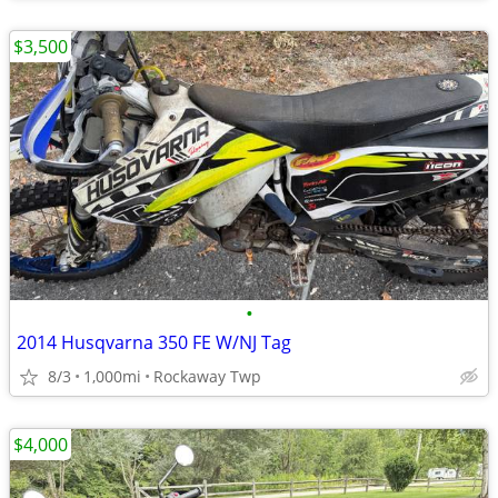
$3,500
•
2014 Husqvarna 350 FE W/NJ Tag
8/3
1,000mi
Rockaway Twp
$4,000