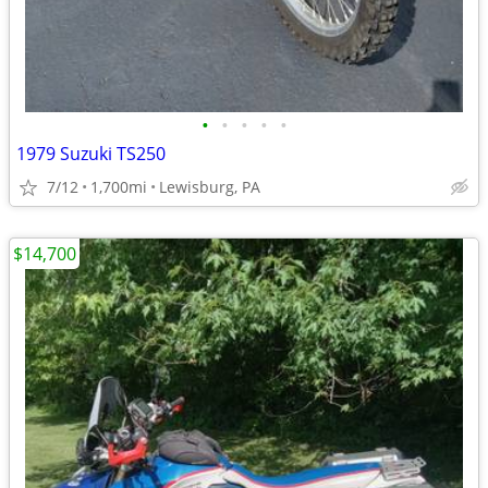
•
•
•
•
•
1979 Suzuki TS250
7/12
1,700mi
Lewisburg, PA
$14,700