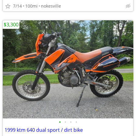
7/14
100mi
nokesville
$3,300
•
•
•
•
1999 ktm 640 dual sport / dirt bike