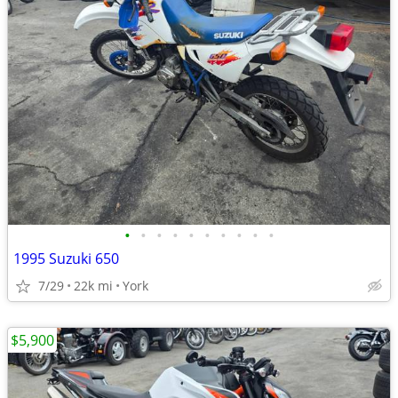
•
•
•
•
•
•
•
•
•
•
1995 Suzuki 650
7/29
22k mi
York
$5,900