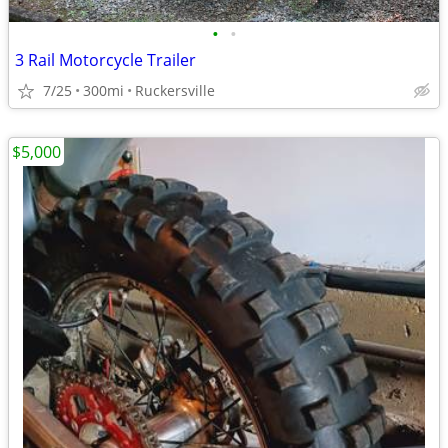
•
•
3 Rail Motorcycle Trailer
7/25
300mi
Ruckersville
$5,000