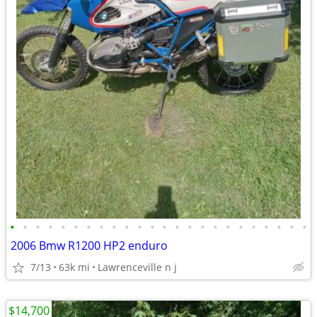
•
•
•
•
•
•
•
•
•
•
•
•
•
•
•
•
•
•
•
•
•
•
•
•
2006 Bmw R1200 HP2 enduro
7/13
63k mi
Lawrenceville n j
$14,700