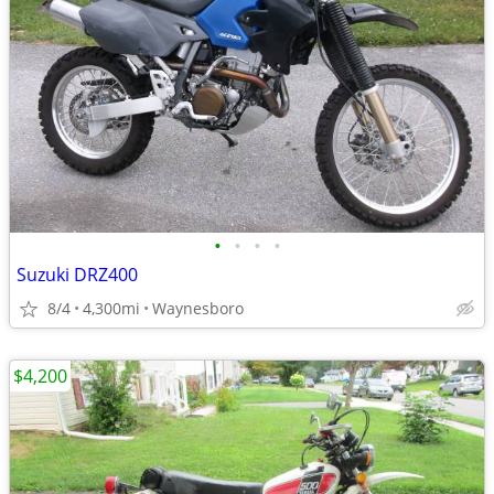
•
•
•
•
Suzuki DRZ400
8/4
4,300mi
Waynesboro
$4,200