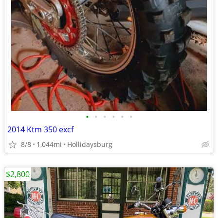
•
•
•
•
•
•
2014 Ktm 350 excf
8/8
1,044mi
Hollidaysburg
$2,800