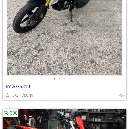
•
•
•
•
•
Bmw GS310
8/3
700mi
$8,000