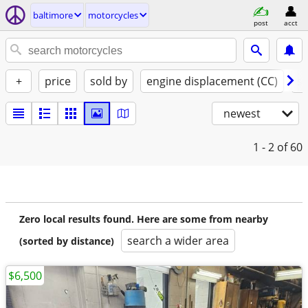
baltimore
motorcycles
post
acct
+
price
sold by
engine displacement (CC)
st
newest
1 - 2
of 60
Zero local results found. Here are some from nearby
search a wider area
(sorted by distance)
$6,500