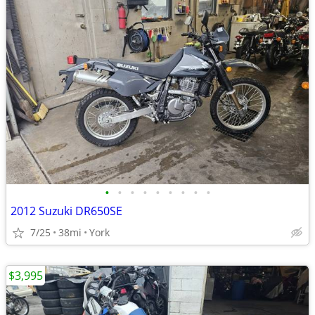
•
•
•
•
•
•
•
•
•
2012 Suzuki DR650SE
7/25
38mi
York
$3,995