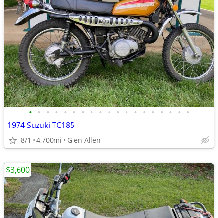
•
•
•
•
•
•
•
•
•
•
•
•
•
•
•
•
•
•
•
1974 Suzuki TC185
8/1
4,700mi
Glen Allen
$3,600