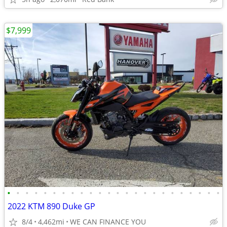
$7,999
•
•
•
•
•
•
•
•
•
•
•
•
•
•
•
•
•
•
•
•
•
•
•
•
2022 KTM 890 Duke GP
8/4
4,462mi
WE CAN FINANCE YOU