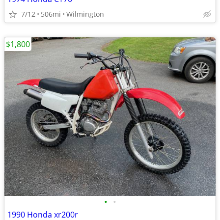
7/12
506mi
Wilmington
$1,800
•
•
1990 Honda xr200r