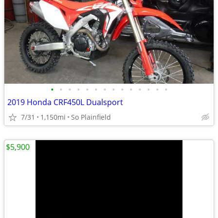
•
•
•
•
•
•
•
•
•
•
•
•
•
•
2019 Honda CRF450L Dualsport
7/31
1,150mi
So Plainfield
$5,900