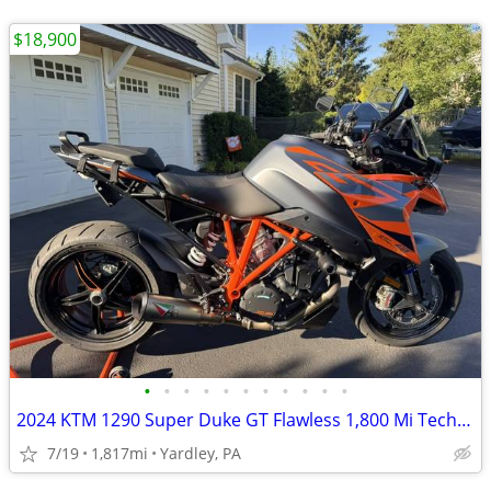
$18,900
•
•
•
•
•
•
•
•
•
•
•
2024 KTM 1290 Super Duke GT Flawless 1,800 Mi Tech Pack $4k+ Mods
7/19
1,817mi
Yardley, PA