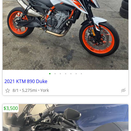
•
•
•
•
•
•
•
2021 KTM 890 Duke
8/1
5,275mi
York
$3,500