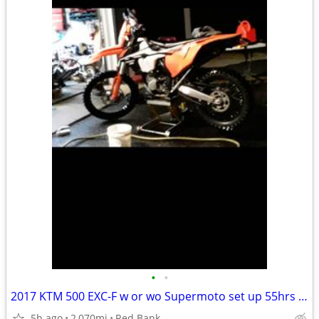
•
•
2017 KTM 500 EXC-F w or wo Supermoto set up 55hrs low miles NJ Title
5h ago
2,070mi
Red Bank