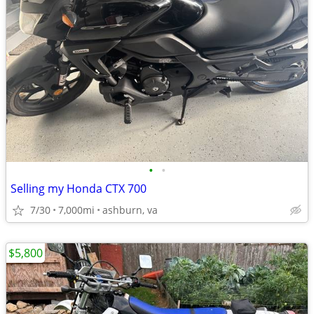
•
•
Selling my Honda CTX 700
7/30
7,000mi
ashburn, va
$5,800