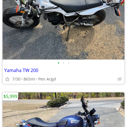
•
•
•
Yamaha TW 200
7/30
865mi
Pen Argyl
$5,999