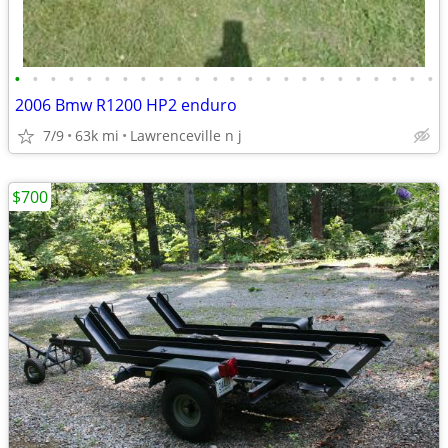
•
•
•
•
•
•
•
•
•
•
•
•
•
•
•
•
•
•
•
•
•
•
•
•
2006 Bmw R1200 HP2 enduro
7/9
63k mi
Lawrenceville n j
$700