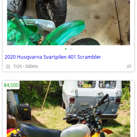
•
•
2020 Husqvarna Svartpilen 401 Scrambler
7/25
500mi
$4,500