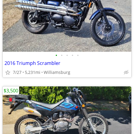
•
•
•
•
•
2016 Triumph Scrambler
7/27
5,231mi
Williamsburg
$3,500