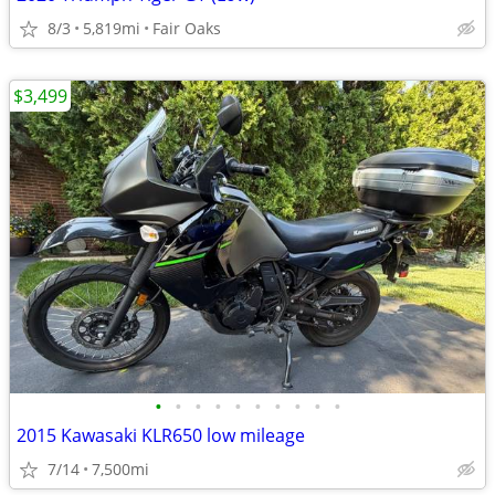
8/3
5,819mi
Fair Oaks
$3,499
•
•
•
•
•
•
•
•
•
•
2015 Kawasaki KLR650 low mileage
7/14
7,500mi