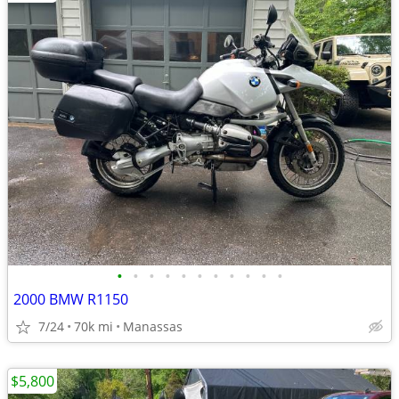
•
•
•
•
•
•
•
•
•
•
•
2000 BMW R1150
7/24
70k mi
Manassas
$5,800