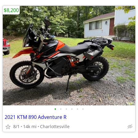
$8,200
•
•
•
•
•
•
2021 KTM 890 Adventure R
8/1
14k mi
Charlottesville