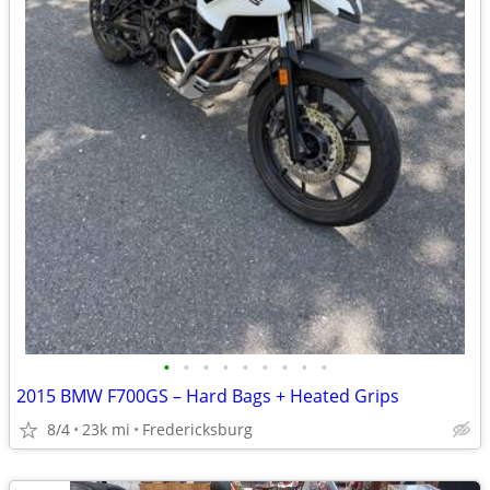
•
•
•
•
•
•
•
•
•
2015 BMW F700GS – Hard Bags + Heated Grips
8/4
23k mi
Fredericksburg