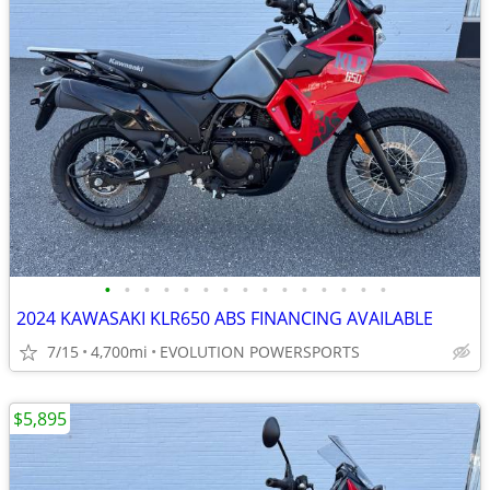
•
•
•
•
•
•
•
•
•
•
•
•
•
•
•
2024 KAWASAKI KLR650 ABS FINANCING AVAILABLE
7/15
4,700mi
EVOLUTION POWERSPORTS
$5,895