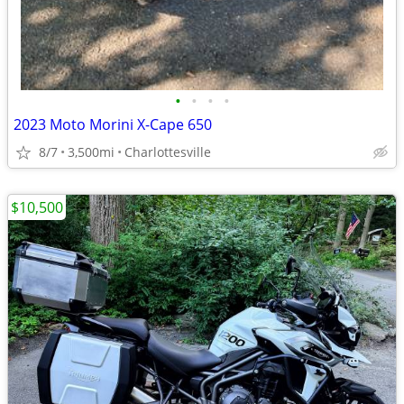
•
•
•
•
2023 Moto Morini X-Cape 650
8/7
3,500mi
Charlottesville
$10,500