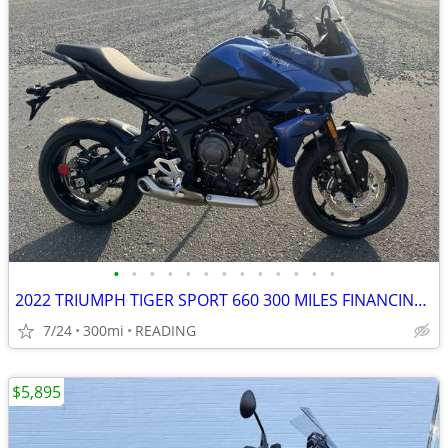
•
•
•
•
•
•
•
•
•
•
•
•
•
2022 TRIUMPH TIGER SPORT 660 300 MILES FINANCING AVAILABLE
7/24
300mi
READING
$5,895