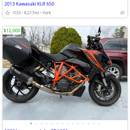
2013 Kawasaki KLR 650
7/25
8,217mi
York
$12,000
•
•
•
•
•
•
•
•
•
•
•
•
•
•