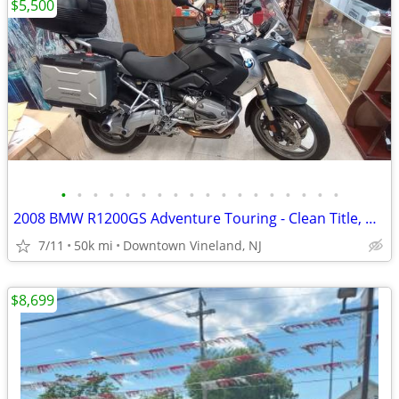
$5,500
•
•
•
•
•
•
•
•
•
•
•
•
•
•
•
•
•
•
2008 BMW R1200GS Adventure Touring - Clean Title, Hard Luggage Includ
7/11
50k mi
Downtown Vineland, NJ
$8,699