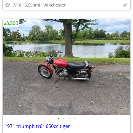
7/18
5,590mi
Winchester
$3,500
•
•
•
•
1971 triumph tr6r 650cc tiger