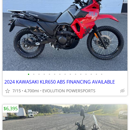
•
•
•
•
•
•
•
•
•
•
•
•
•
•
•
2024 KAWASAKI KLR650 ABS FINANCING AVAILABLE
7/15
4,700mi
EVOLUTION POWERSPORTS
$6,395