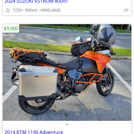
2024 SUZUKI VSTROM 800!!!!
7/20
995mi
VINELAND
$9,000
•
2014 KTM 1190 Adventure