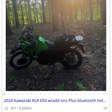
•
•
•
•
•
•
•
•
•
•
•
•
•
•
•
•
•
•
•
•
•
•
•
•
2024 Kawasaki KLR 650 w/add ons Plus bluetooth helmet
8/7
3,200mi