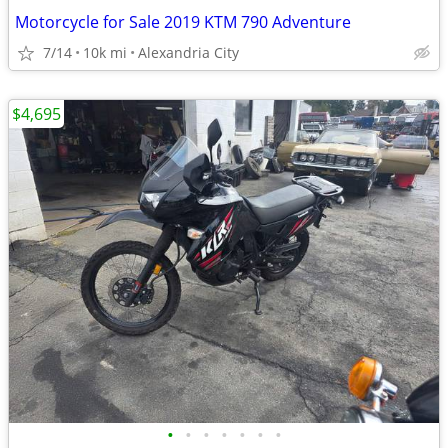
Motorcycle for Sale 2019 KTM 790 Adventure
7/14
10k mi
Alexandria City
$4,695
•
•
•
•
•
•
•