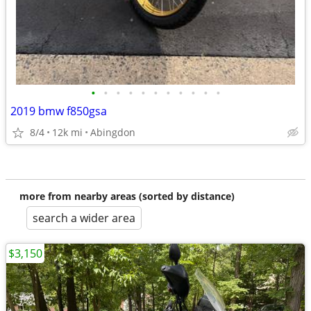
•
•
•
•
•
•
•
•
•
•
•
2019 bmw f850gsa
8/4
12k mi
Abingdon
more from nearby areas (sorted by distance)
search a wider area
$3,150