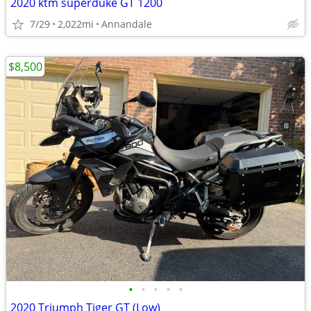
2020 ktm superduke GT 1200
7/29
2,022mi
Annandale
$8,500
•
•
•
•
•
2020 Triumph Tiger GT (Low)