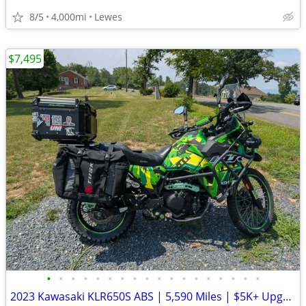
8/5
4,000mi
Lewes
$7,495
•
•
•
•
•
•
•
•
•
•
•
•
•
•
•
•
•
•
2023 Kawasaki KLR650S ABS | 5,590 Miles | $5K+ Upgrades | Garmin XT3 |