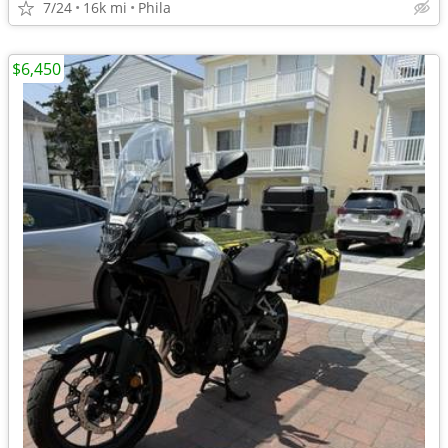
7/24
16k mi
Phila
$6,450