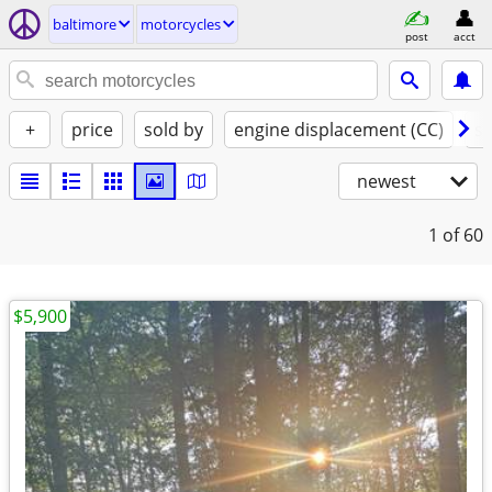
baltimore
motorcycles
post
acct
+
price
sold by
engine displacement (CC)
st
newest
1
of 60
$5,900