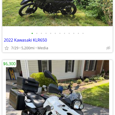
•
•
•
•
•
•
•
•
•
•
•
•
2022 Kawasaki KLR650
7/29
5,200mi
Media
$6,300