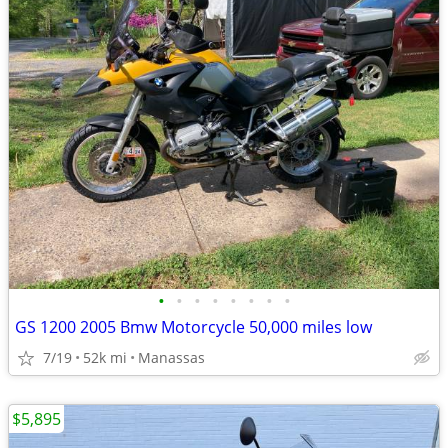
•
•
•
•
•
•
•
•
GS 1200 2005 Bmw Motorcycle 50,000 miles low
7/19
52k mi
Manassas
$5,895