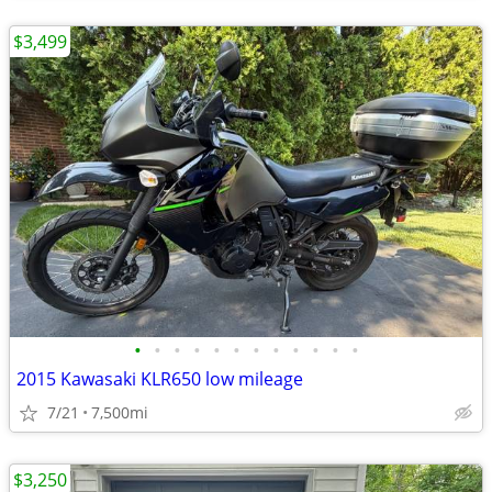
$3,499
•
•
•
•
•
•
•
•
•
•
•
•
2015 Kawasaki KLR650 low mileage
7/21
7,500mi
$3,250