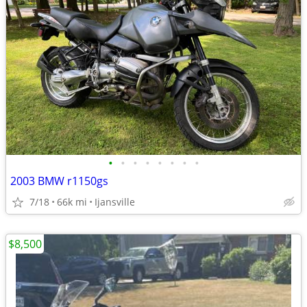
•
•
•
•
•
•
•
•
2003 BMW r1150gs
7/18
66k mi
Ijansville
$8,500