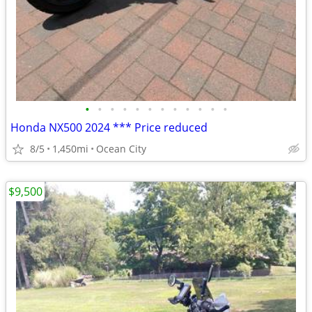
•
•
•
•
•
•
•
•
•
•
•
•
Honda NX500 2024 *** Price reduced
8/5
1,450mi
Ocean City
$9,500