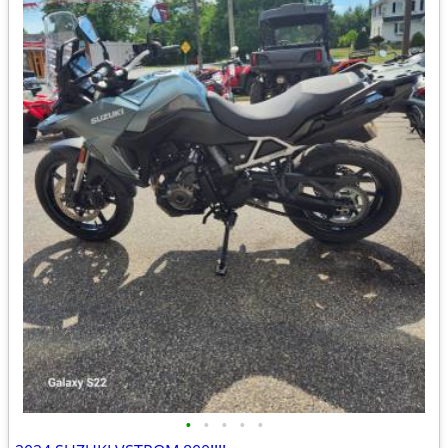
•
•
•
•
•