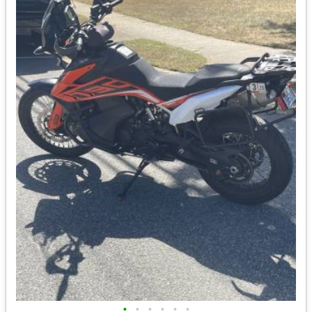
•
•
•
•
•
•