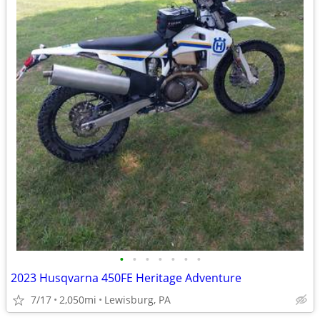
•
•
•
•
•
•
•
2023 Husqvarna 450FE Heritage Adventure
7/17
2,050mi
Lewisburg, PA