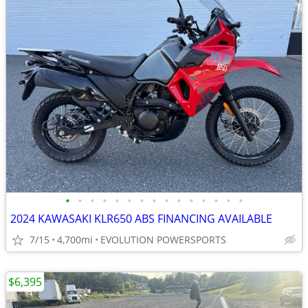
•
•
•
•
•
•
•
•
•
•
•
•
•
•
•
2024 KAWASAKI KLR650 ABS FINANCING AVAILABLE
7/15
4,700mi
EVOLUTION POWERSPORTS
$6,395