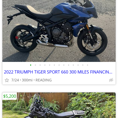
•
•
•
•
•
•
•
•
•
•
•
•
•
2022 TRIUMPH TIGER SPORT 660 300 MILES FINANCING AVAILABLE
7/24
300mi
READING
$5,200