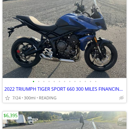
•
•
•
•
•
•
•
•
•
•
•
•
•
2022 TRIUMPH TIGER SPORT 660 300 MILES FINANCING AVAILABLE
7/24
300mi
READING
$6,395